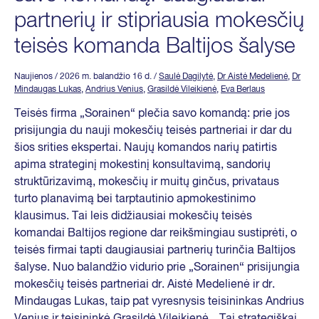
partnerių ir stipriausia mokesčių
teisės komanda Baltijos šalyse
Naujienos
/ 2026 m. balandžio 16 d.
/
Saulė Dagilytė
,
Dr Aistė Medelienė
,
Dr
Mindaugas Lukas
,
Andrius Venius
,
Grasildė Vileikienė
,
Eva Berlaus
Teisės firma „Sorainen“ plečia savo komandą: prie jos
prisijungia du nauji mokesčių teisės partneriai ir dar du
šios srities ekspertai. Naujų komandos narių patirtis
apima strateginį mokestinį konsultavimą, sandorių
struktūrizavimą, mokesčių ir muitų ginčus, privataus
turto planavimą bei tarptautinio apmokestinimo
klausimus. Tai leis didžiausiai mokesčių teisės
komandai Baltijos regione dar reikšmingiau sustiprėti, o
teisės firmai tapti daugiausiai partnerių turinčia Baltijos
šalyse. Nuo balandžio vidurio prie „Sorainen“ prisijungia
mokesčių teisės partneriai dr. Aistė Medelienė ir dr.
Mindaugas Lukas, taip pat vyresnysis teisininkas Andrius
Venius ir teisininkė Grasildė Vileikienė. „Tai strategiškai