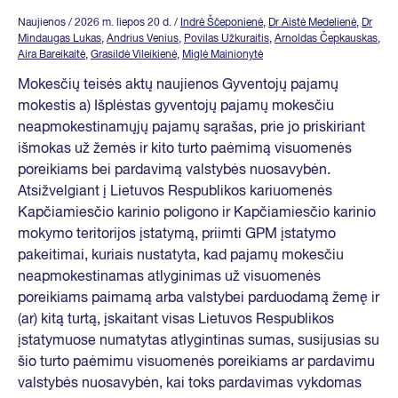
Naujienos
/ 2026 m. liepos 20 d.
/
Indrė Ščeponienė
,
Dr Aistė Medelienė
,
Dr
Mindaugas Lukas
,
Andrius Venius
,
Povilas Užkuraitis
,
Arnoldas Čepkauskas
,
Aira Bareikaitė
,
Grasildė Vileikienė
,
Miglė Mainionytė
Mokesčių teisės aktų naujienos Gyventojų pajamų
mokestis a) Išplėstas gyventojų pajamų mokesčiu
neapmokestinamųjų pajamų sąrašas, prie jo priskiriant
išmokas už žemės ir kito turto paėmimą visuomenės
poreikiams bei pardavimą valstybės nuosavybėn.
Atsižvelgiant į Lietuvos Respublikos kariuomenės
Kapčiamiesčio karinio poligono ir Kapčiamiesčio karinio
mokymo teritorijos įstatymą, priimti GPM įstatymo
pakeitimai, kuriais nustatyta, kad pajamų mokesčiu
neapmokestinamas atlyginimas už visuomenės
poreikiams paimamą arba valstybei parduodamą žemę ir
(ar) kitą turtą, įskaitant visas Lietuvos Respublikos
įstatymuose numatytas atlygintinas sumas, susijusias su
šio turto paėmimu visuomenės poreikiams ar pardavimu
valstybės nuosavybėn, kai toks pardavimas vykdomas