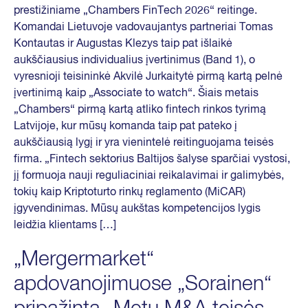
prestižiniame „Chambers FinTech 2026“ reitinge.
Komandai Lietuvoje vadovaujantys partneriai Tomas
Kontautas ir Augustas Klezys taip pat išlaikė
aukščiausius individualius įvertinimus (Band 1), o
vyresnioji teisininkė Akvilė Jurkaitytė pirmą kartą pelnė
įvertinimą kaip „Associate to watch“. Šiais metais
„Chambers“ pirmą kartą atliko fintech rinkos tyrimą
Latvijoje, kur mūsų komanda taip pat pateko į
aukščiausią lygį ir yra vienintelė reitinguojama teisės
firma. „Fintech sektorius Baltijos šalyse sparčiai vystosi,
jį formuoja nauji reguliaciniai reikalavimai ir galimybės,
tokių kaip Kriptoturto rinkų reglamento (MiCAR)
įgyvendinimas. Mūsų aukštas kompetencijos lygis
leidžia klientams […]
„Mergermarket“
apdovanojimuose „Sorainen“