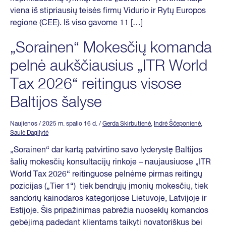
viena iš stipriausių teisės firmų Vidurio ir Rytų Europos
regione (CEE). Iš viso gavome 11 […]
„Sorainen“ Mokesčių komanda
pelnė aukščiausius „ITR World
Tax 2026“ reitingus visose
Baltijos šalyse
Naujienos
/ 2025 m. spalio 16 d.
/
Gerda Skirbutienė
,
Indrė Ščeponienė
,
Saulė Dagilytė
„Sorainen“ dar kartą patvirtino savo lyderystę Baltijos
šalių mokesčių konsultacijų rinkoje – naujausiuose „ITR
World Tax 2026“ reitinguose pelnėme pirmas reitingų
pozicijas („Tier 1“) tiek bendrųjų įmonių mokesčių, tiek
sandorių kainodaros kategorijose Lietuvoje, Latvijoje ir
Estijoje. Šis pripažinimas pabrėžia nuoseklų komandos
gebėjimą padedant klientams taikyti novatoriškus bei