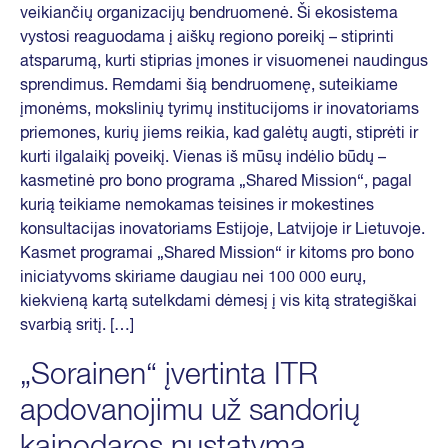
veikiančių organizacijų bendruomenė. Ši ekosistema
vystosi reaguodama į aiškų regiono poreikį – stiprinti
atsparumą, kurti stiprias įmones ir visuomenei naudingus
sprendimus. Remdami šią bendruomenę, suteikiame
įmonėms, mokslinių tyrimų institucijoms ir inovatoriams
priemones, kurių jiems reikia, kad galėtų augti, stiprėti ir
kurti ilgalaikį poveikį. Vienas iš mūsų indėlio būdų –
kasmetinė pro bono programa „Shared Mission“, pagal
kurią teikiame nemokamas teisines ir mokestines
konsultacijas inovatoriams Estijoje, Latvijoje ir Lietuvoje.
Kasmet programai „Shared Mission“ ir kitoms pro bono
iniciatyvoms skiriame daugiau nei 100 000 eurų,
kiekvieną kartą sutelkdami dėmesį į vis kitą strategiškai
svarbią sritį. […]
„Sorainen“ įvertinta ITR
apdovanojimu už sandorių
kainodaros nustatymą