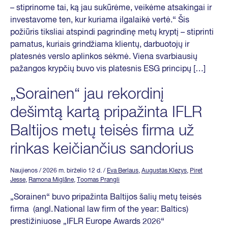
– stiprinome tai, ką jau sukūrėme, veikėme atsakingai ir
investavome ten, kur kuriama ilgalaikė vertė.“ Šis
požiūris tiksliai atspindi pagrindinę metų kryptį – stiprinti
pamatus, kuriais grindžiama klientų, darbuotojų ir
platesnės verslo aplinkos sėkmė. Viena svarbiausių
pažangos krypčių buvo vis platesnis ESG principų […]
„Sorainen“ jau rekordinį
dešimtą kartą pripažinta IFLR
Baltijos metų teisės firma už
rinkas keičiančius sandorius
Naujienos
/ 2026 m. birželio 12 d.
/
Eva Berlaus
,
Augustas Klezys
,
Piret
Jesse
,
Ramona Miglāne
,
Toomas Prangli
„Sorainen“ buvo pripažinta Baltijos šalių metų teisės
firma (angl. National law firm of the year: Baltics)
prestižiniuose „IFLR Europe Awards 2026“