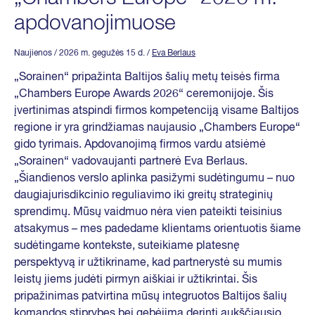
apdovanojimuose
Naujienos
/ 2026 m. gegužės 15 d.
/
Eva Berlaus
„Sorainen“ pripažinta Baltijos šalių metų teisės firma
„Chambers Europe Awards 2026“ ceremonijoje. Šis
įvertinimas atspindi firmos kompetenciją visame Baltijos
regione ir yra grindžiamas naujausio „Chambers Europe“
gido tyrimais. Apdovanojimą firmos vardu atsiėmė
„Sorainen“ vadovaujanti partnerė Eva Berlaus.
„Šiandienos verslo aplinka pasižymi sudėtingumu – nuo
daugiajurisdikcinio reguliavimo iki greitų strateginių
sprendimų. Mūsų vaidmuo nėra vien pateikti teisinius
atsakymus – mes padedame klientams orientuotis šiame
sudėtingame kontekste, suteikiame platesnę
perspektyvą ir užtikriname, kad partnerystė su mumis
leistų jiems judėti pirmyn aiškiai ir užtikrintai. Šis
pripažinimas patvirtina mūsų integruotos Baltijos šalių
komandos stiprybes bei gebėjimą derinti aukščiausio