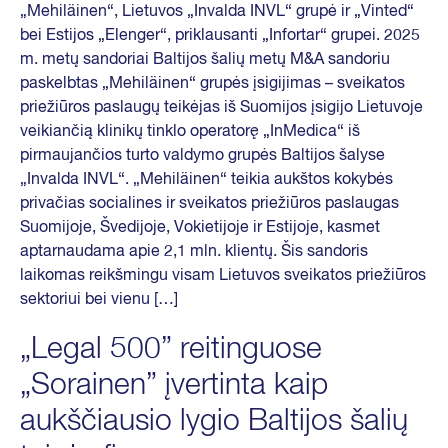
„Mehiläinen“, Lietuvos „Invalda INVL“ grupė ir „Vinted“
bei Estijos „Elenger“, priklausanti „Infortar“ grupei. 2025
m. metų sandoriai Baltijos šalių metų M&A sandoriu
paskelbtas „Mehiläinen“ grupės įsigijimas – sveikatos
priežiūros paslaugų teikėjas iš Suomijos įsigijo Lietuvoje
veikiančią klinikų tinklo operatorę „InMedica“ iš
pirmaujančios turto valdymo grupės Baltijos šalyse
„Invalda INVL“. „Mehiläinen“ teikia aukštos kokybės
privačias socialines ir sveikatos priežiūros paslaugas
Suomijoje, Švedijoje, Vokietijoje ir Estijoje, kasmet
aptarnaudama apie 2,1 mln. klientų. Šis sandoris
laikomas reikšmingu visam Lietuvos sveikatos priežiūros
sektoriui bei vienu […]
„Legal 500” reitinguose
„Sorainen” įvertinta kaip
aukščiausio lygio Baltijos šalių