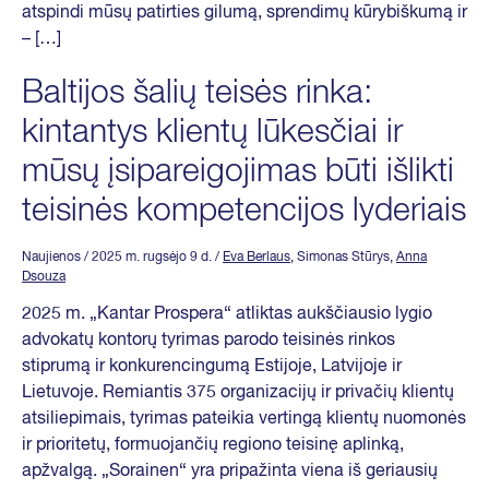
atspindi mūsų patirties gilumą, sprendimų kūrybiškumą ir
– […]
Baltijos šalių teisės rinka:
kintantys klientų lūkesčiai ir
mūsų įsipareigojimas būti išlikti
teisinės kompetencijos lyderiais
Naujienos
/ 2025 m. rugsėjo 9 d.
/
Eva Berlaus
, Simonas Stūrys,
Anna
Dsouza
2025 m. „Kantar Prospera“ atliktas aukščiausio lygio
advokatų kontorų tyrimas parodo teisinės rinkos
stiprumą ir konkurencingumą Estijoje, Latvijoje ir
Lietuvoje. Remiantis 375 organizacijų ir privačių klientų
atsiliepimais, tyrimas pateikia vertingą klientų nuomonės
ir prioritetų, formuojančių regiono teisinę aplinką,
apžvalgą. „Sorainen“ yra pripažinta viena iš geriausių