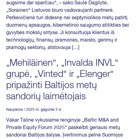
augsime dar sparčiau“, – sako Saulė Dagilytė,
„Sorainen“ Lietuvos biuro vadovaujanti partnerė.
Petkevičienė turi didesnę nei septyniolikos metų patirtį
duomenų apsaugos, kibernetinio saugumo atitikties bei
gyvybės mokslų srityse. Ji konsultuoja klientus iš
technologijų, finansų, pramonės, maisto, gėrimų ir
pramogų sektorių, atstovauja […]
„Mehiläinen“, „Invalda INVL“
grupė, „Vinted“ ir „Elenger“
pripažinti Baltijos metų
sandorių laimėtojais
Naujienos
/ 2025 m. gegužės 2 d.
Vakar Taline vykusiame renginyje „Baltic M&A and
Private Equity Forum 2025“ paskelbti geriausi metų
sandoriai Baltijos šalyse. Įvertinimus pelnė Suomijos