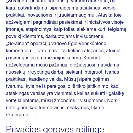
„Sorainen“ pristato naujausią tvarumo ataskaitą, dar
kartą patvirtindama įsipareigojimą atsakingai verslo
praktikai, inovacijoms ir įtraukiam augimui. Ataskaitoje
apžvelgiami pagrindiniai pasiekimai ir iniciatyvos visoje
įmonėje, atspindintys, kaip toliau siekiame kurti teigiamą
poveikį klientams, darbuotojams ir visuomenei.
„Sorainen“ operacijų vadovė Eglė Venskūnienė
komentuoja: „Tvarumas – tai kelias į atsparios, ateičiai
pasirengusios organizacijos kūrimą. Kasmet
apžvelgdama mūsų pažangą, didžiuojuosi matydama
nuoseklų ir kryptingą darbą, siekiant integruoti tvarias
praktikas į kasdienę veiklą. Mūsų įsipareigojimas
tvarumui kyla ne iš pareigos, o iš tikro įsitikinimo, kad
atsakingas verslas yra vienintelis kelias sukurti ilgalaikę
vertę klientams, mūsų žmonėms ir visuomenei. Nors
neteigiam, kad turime visus atsakymus, tikime
skaidrumo […]
Privačios gerovės reitinge