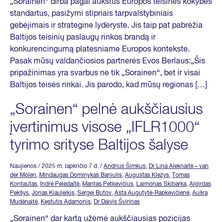
„Sorainen“ dirba pagal aukštus Europos teisinės kokybės
standartus, pasižymi stipriais tarpvalstybiniais
gebėjimais ir strategine lyderyste. Jis taip pat pabrėžia
Baltijos teisinių paslaugų rinkos brandą ir
konkurencingumą platesniame Europos kontekste.
Pasak mūsų valdančiosios partnerės Evos Berlaus:„Šis
pripažinimas yra svarbus ne tik „Sorainen“, bet ir visai
Baltijos teisės rinkai. Jis parodo, kad mūsų regionas […]
„Sorainen“ pelnė aukščiausius
įvertinimus visose „IFLR1000“
tyrimo srityse Baltijos šalyse
Naujienos
/ 2025 m. lapkričio 7 d.
/
Andrius Šimkus
,
Dr Lina Aleknaitė – van
der Molen
,
Mindaugas Dominykas Baniulis
,
Augustas Klezys
,
Tomas
Kontautas
,
Indrė Pelėdaitė
,
Mantas Petkevičius
,
Laimonas Skibarka
,
Algirdas
Pekšys
,
Jonas Kiauleikis
,
Sergej Butov
,
Asta Augutytė-Rapkevičienė
,
Aušra
Mudėnaitė
,
Kęstutis Adamonis
,
Dr Daivis Švirinas
„Sorainen“ dar kartą užėmė aukščiausias pozicijas