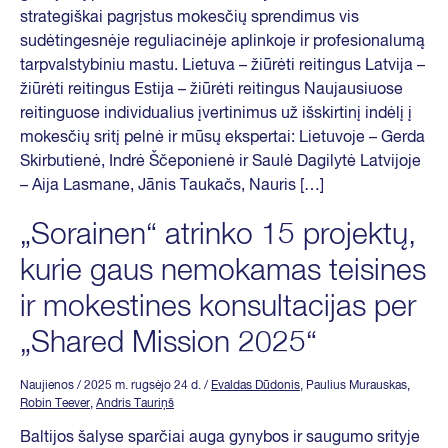
strategiškai pagrįstus mokesčių sprendimus vis
sudėtingesnėje reguliacinėje aplinkoje ir profesionalumą
tarpvalstybiniu mastu. Lietuva – žiūrėti reitingus Latvija –
žiūrėti reitingus Estija – žiūrėti reitingus Naujausiuose
reitinguose individualius įvertinimus už išskirtinį indėlį į
mokesčių sritį pelnė ir mūsų ekspertai: Lietuvoje – Gerda
Skirbutienė, Indrė Ščeponienė ir Saulė Dagilytė Latvijoje
– Aija Lasmane, Jānis Taukačs, Nauris […]
„Sorainen“ atrinko 15 projektų,
kurie gaus nemokamas teisines
ir mokestines konsultacijas per
„Shared Mission 2025“
Naujienos
/ 2025 m. rugsėjo 24 d.
/
Evaldas Dūdonis
, Paulius Murauskas,
Robin Teever
,
Andris Tauriņš
Baltijos šalyse sparčiai auga gynybos ir saugumo srityje