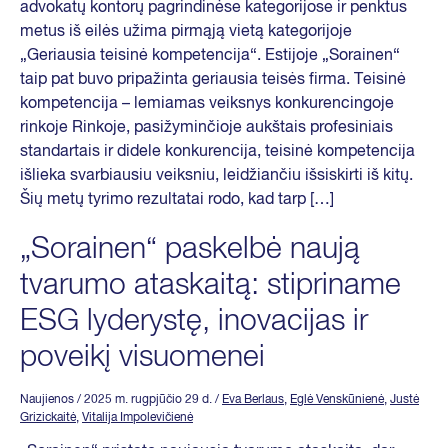
advokatų kontorų pagrindinėse kategorijose ir penktus
metus iš eilės užima pirmąją vietą kategorijoje
„Geriausia teisinė kompetencija“. Estijoje „Sorainen“
taip pat buvo pripažinta geriausia teisės firma. Teisinė
kompetencija – lemiamas veiksnys konkurencingoje
rinkoje Rinkoje, pasižyminčioje aukštais profesiniais
standartais ir didele konkurencija, teisinė kompetencija
išlieka svarbiausiu veiksniu, leidžiančiu išsiskirti iš kitų.
Šių metų tyrimo rezultatai rodo, kad tarp […]
„Sorainen“ paskelbė naują
tvarumo ataskaitą: stipriname
ESG lyderystę, inovacijas ir
poveikį visuomenei
Naujienos
/ 2025 m. rugpjūčio 29 d.
/
Eva Berlaus
,
Eglė Venskūnienė
,
Justė
Grizickaitė
,
Vitalija Impolevičienė