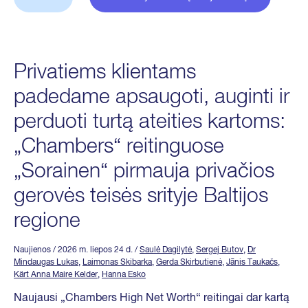
Privatiems klientams
padedame apsaugoti, auginti ir
perduoti turtą ateities kartoms:
„Chambers“ reitinguose
„Sorainen“ pirmauja privačios
gerovės teisės srityje Baltijos
regione
Naujienos
/ 2026 m. liepos 24 d.
/
Saulė Dagilytė
,
Sergej Butov
,
Dr
Mindaugas Lukas
,
Laimonas Skibarka
,
Gerda Skirbutienė
,
Jānis Taukačs
,
Kärt Anna Maire Kelder
,
Hanna Esko
Naujausi „Chambers High Net Worth“ reitingai dar kartą