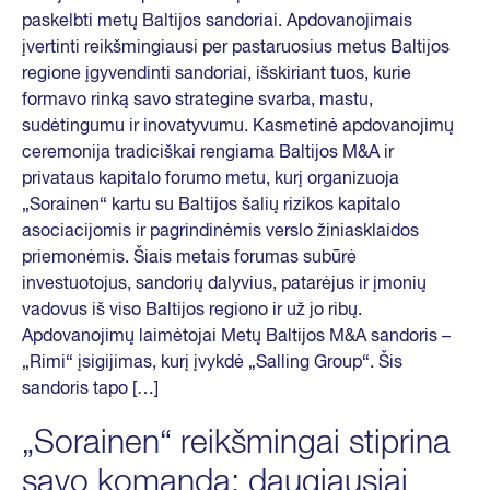
paskelbti metų Baltijos sandoriai. Apdovanojimais
įvertinti reikšmingiausi per pastaruosius metus Baltijos
regione įgyvendinti sandoriai, išskiriant tuos, kurie
formavo rinką savo strategine svarba, mastu,
sudėtingumu ir inovatyvumu. Kasmetinė apdovanojimų
ceremonija tradiciškai rengiama Baltijos M&A ir
privataus kapitalo forumo metu, kurį organizuoja
„Sorainen“ kartu su Baltijos šalių rizikos kapitalo
asociacijomis ir pagrindinėmis verslo žiniasklaidos
priemonėmis. Šiais metais forumas subūrė
investuotojus, sandorių dalyvius, patarėjus ir įmonių
vadovus iš viso Baltijos regiono ir už jo ribų.
Apdovanojimų laimėtojai Metų Baltijos M&A sandoris –
„Rimi“ įsigijimas, kurį įvykdė „Salling Group“. Šis
sandoris tapo […]
„Sorainen“ reikšmingai stiprina
savo komandą: daugiausiai