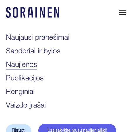
Praleisti
ir
eiti
Sorainen
į
turinį
Naujausi pranešimai
Sandoriai ir bylos
Naujienos
Publikacijos
Renginiai
Vaizdo įrašai
Filtruoti
Užsisakykite mūsų naujienlaiškį!