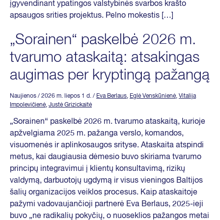
įgyvendinant ypatingos valstybinės svarbos krašto
apsaugos srities projektus. Pelno mokestis […]
„Sorainen“ paskelbė 2026 m.
tvarumo ataskaitą: atsakingas
augimas per kryptingą pažangą
Naujienos
/ 2026 m. liepos 1 d.
/
Eva Berlaus
,
Eglė Venskūnienė
,
Vitalija
Impolevičienė
,
Justė Grizickaitė
„Sorainen“ paskelbė 2026 m. tvarumo ataskaitą, kurioje
apžvelgiama 2025 m. pažanga verslo, komandos,
visuomenės ir aplinkosaugos srityse. Ataskaita atspindi
metus, kai daugiausia dėmesio buvo skiriama tvarumo
principų integravimui į klientų konsultavimą, rizikų
valdymą, darbuotojų ugdymą ir visus vieningos Baltijos
šalių organizacijos veiklos procesus. Kaip ataskaitoje
pažymi vadovaujančioji partnerė Eva Berlaus, 2025-ieji
buvo „ne radikalių pokyčių, o nuoseklios pažangos metai