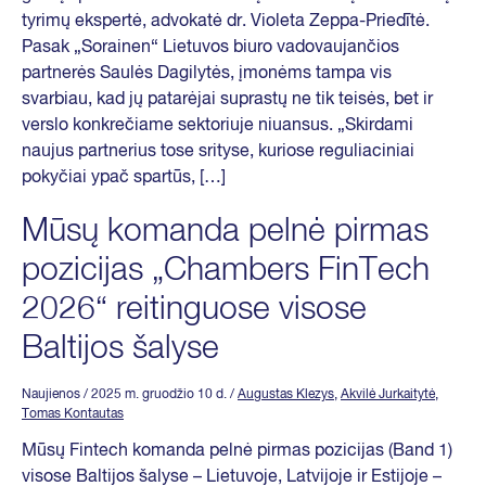
tyrimų ekspertė, advokatė dr. Violeta Zeppa-Priedītė.
Pasak „Sorainen“ Lietuvos biuro vadovaujančios
partnerės Saulės Dagilytės, įmonėms tampa vis
svarbiau, kad jų patarėjai suprastų ne tik teisės, bet ir
verslo konkrečiame sektoriuje niuansus. „Skirdami
naujus partnerius tose srityse, kuriose reguliaciniai
pokyčiai ypač spartūs, […]
Mūsų komanda pelnė pirmas
pozicijas „Chambers FinTech
2026“ reitinguose visose
Baltijos šalyse
Naujienos
/ 2025 m. gruodžio 10 d.
/
Augustas Klezys
,
Akvilė Jurkaitytė
,
Tomas Kontautas
Mūsų Fintech komanda pelnė pirmas pozicijas (Band 1)
visose Baltijos šalyse – Lietuvoje, Latvijoje ir Estijoje –