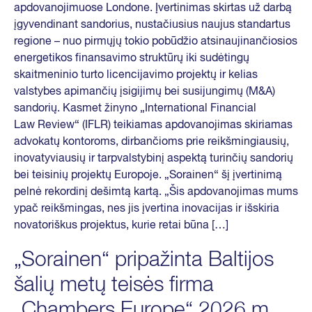
apdovanojimuose Londone. Įvertinimas skirtas už darbą
įgyvendinant sandorius, nustačiusius naujus standartus
regione – nuo pirmųjų tokio pobūdžio atsinaujinančiosios
energetikos finansavimo struktūrų iki sudėtingų
skaitmeninio turto licencijavimo projektų ir kelias
valstybes apimančių įsigijimų bei susijungimų (M&A)
sandorių. Kasmet žinyno „International Financial
Law Review“ (IFLR) teikiamas apdovanojimas skiriamas
advokatų kontoroms, dirbančioms prie reikšmingiausių,
inovatyviausių ir tarpvalstybinį aspektą turinčių sandorių
bei teisinių projektų Europoje. „Sorainen“ šį įvertinimą
pelnė rekordinį dešimtą kartą. „Šis apdovanojimas mums
ypač reikšmingas, nes jis įvertina inovacijas ir išskiria
novatoriškus projektus, kurie retai būna […]
„Sorainen“ pripažinta Baltijos
šalių metų teisės firma
„Chambers Europe“ 2026 m.