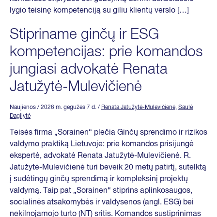
lygio teisinę kompetenciją su giliu klientų verslo […]
Stipriname ginčų ir ESG
kompetencijas: prie komandos
jungiasi advokatė Renata
Jatužytė-Mulevičienė
Naujienos
/ 2026 m. gegužės 7 d.
/
Renata Jatužytė-Mulevičienė
,
Saulė
Dagilytė
Teisės firma „Sorainen“ plečia Ginčų sprendimo ir rizikos
valdymo praktiką Lietuvoje: prie komandos prisijungė
ekspertė, advokatė Renata Jatužytė-Mulevičienė. R.
Jatužytė-Mulevičienė turi beveik 20 metų patirtį, sutelktą
į sudėtingų ginčų sprendimą ir kompleksinį projektų
valdymą. Taip pat „Sorainen“ stiprins aplinkosaugos,
socialinės atsakomybės ir valdysenos (angl. ESG) bei
nekilnojamojo turto (NT) sritis. Komandos sustiprinimas