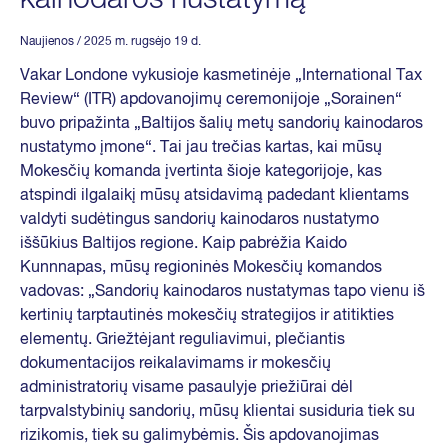
Naujienos
/ 2025 m. rugsėjo 19 d.
Vakar Londone vykusioje kasmetinėje „International Tax
Review“ (ITR) apdovanojimų ceremonijoje „Sorainen“
buvo pripažinta „Baltijos šalių metų sandorių kainodaros
nustatymo įmone“. Tai jau trečias kartas, kai mūsų
Mokesčių komanda įvertinta šioje kategorijoje, kas
atspindi ilgalaikį mūsų atsidavimą padedant klientams
valdyti sudėtingus sandorių kainodaros nustatymo
iššūkius Baltijos regione. Kaip pabrėžia Kaido
Kunnnapas, mūsų regioninės Mokesčių komandos
vadovas: „Sandorių kainodaros nustatymas tapo vienu iš
kertinių tarptautinės mokesčių strategijos ir atitikties
elementų. Griežtėjant reguliavimui, plečiantis
dokumentacijos reikalavimams ir mokesčių
administratorių visame pasaulyje priežiūrai dėl
tarpvalstybinių sandorių, mūsų klientai susiduria tiek su
rizikomis, tiek su galimybėmis. Šis apdovanojimas