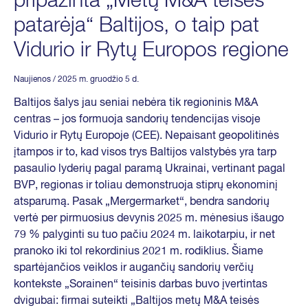
pripažinta „Metų M&A teisės
patarėja“ Baltijos, o taip pat
Vidurio ir Rytų Europos regione
Naujienos
/ 2025 m. gruodžio 5 d.
Baltijos šalys jau seniai nebėra tik regioninis M&A
centras – jos formuoja sandorių tendencijas visoje
Vidurio ir Rytų Europoje (CEE). Nepaisant geopolitinės
įtampos ir to, kad visos trys Baltijos valstybės yra tarp
pasaulio lyderių pagal paramą Ukrainai, vertinant pagal
BVP, regionas ir toliau demonstruoja stiprų ekonominį
atsparumą. Pasak „Mergermarket“, bendra sandorių
vertė per pirmuosius devynis 2025 m. mėnesius išaugo
79 % palyginti su tuo pačiu 2024 m. laikotarpiu, ir net
pranoko iki tol rekordinius 2021 m. rodiklius. Šiame
spartėjančios veiklos ir augančių sandorių verčių
kontekste „Sorainen“ teisinis darbas buvo įvertintas
dvigubai: firmai suteikti „Baltijos metų M&A teisės