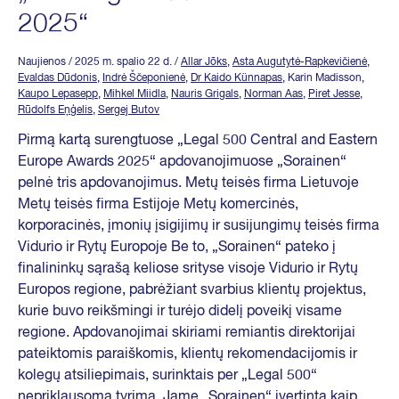
2025“
Naujienos
/ 2025 m. spalio 22 d.
/
Allar Jõks
,
Asta Augutytė-Rapkevičienė
,
Evaldas Dūdonis
,
Indrė Ščeponienė
,
Dr Kaido Künnapas
, Karin Madisson,
Kaupo Lepasepp
,
Mihkel Miidla
,
Nauris Grigals
,
Norman Aas
,
Piret Jesse
,
Rūdolfs Eņģelis
,
Sergej Butov
Pirmą kartą surengtuose „Legal 500 Central and Eastern
Europe Awards 2025“ apdovanojimuose „Sorainen“
pelnė tris apdovanojimus. Metų teisės firma Lietuvoje
Metų teisės firma Estijoje Metų komercinės,
korporacinės, įmonių įsigijimų ir susijungimų teisės firma
Vidurio ir Rytų Europoje Be to, „Sorainen“ pateko į
finalininkų sąrašą keliose srityse visoje Vidurio ir Rytų
Europos regione, pabrėžiant svarbius klientų projektus,
kurie buvo reikšmingi ir turėjo didelį poveikį visame
regione. Apdovanojimai skiriami remiantis direktorijai
pateiktomis paraiškomis, klientų rekomendacijomis ir
kolegų atsiliepimais, surinktais per „Legal 500“
nepriklausomą tyrimą. Jame „Sorainen“ įvertinta kaip