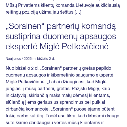
Mūsų Privatiems klientų komanda Lietuvoje aukščiausią
reitingų poziciją užima jau šeštus […]
„Sorainen“ partnerių komandą
sustiprina duomenų apsaugos
ekspertė Miglė Petkevičienė
Naujienos
/ 2025 m. birželio 2 d.
Nuo birželio 2 d. „Sorainen“ partnerių gretas papildo
duomenų apsaugos ir kibernetinio saugumo ekspertė
Miglė Petkevičienė. „Labai džiaugiuosi, kad Miglė
jungiasi į mūsų partnerių gretas. Pažįstu Miglę, kaip
iniciatyvią, skiriančią maksimalų dėmesį klientams,
siūlančią jiems geriausius sprendimus bei puikiai
dirbančią komandoje. „Sorainen“ puoselėjame būtent
tokią darbo kultūrą. Todėl esu tikra, kad dirbdami drauge
suteiksime dar daugiau vertės mūsų klientams ir