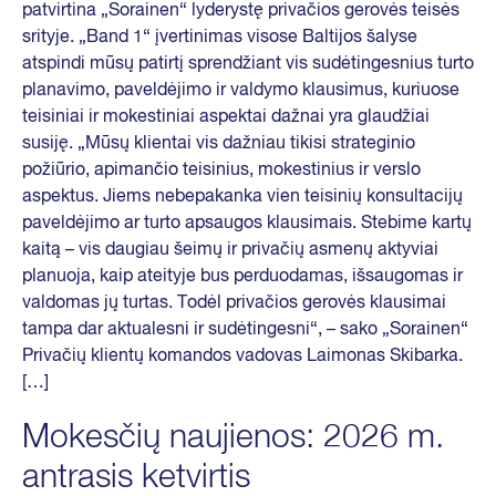
patvirtina „Sorainen“ lyderystę privačios gerovės teisės
srityje. „Band 1“ įvertinimas visose Baltijos šalyse
atspindi mūsų patirtį sprendžiant vis sudėtingesnius turto
planavimo, paveldėjimo ir valdymo klausimus, kuriuose
teisiniai ir mokestiniai aspektai dažnai yra glaudžiai
susiję. „Mūsų klientai vis dažniau tikisi strateginio
požiūrio, apimančio teisinius, mokestinius ir verslo
aspektus. Jiems nebepakanka vien teisinių konsultacijų
paveldėjimo ar turto apsaugos klausimais. Stebime kartų
kaitą – vis daugiau šeimų ir privačių asmenų aktyviai
planuoja, kaip ateityje bus perduodamas, išsaugomas ir
valdomas jų turtas. Todėl privačios gerovės klausimai
tampa dar aktualesni ir sudėtingesni“, – sako „Sorainen“
Privačių klientų komandos vadovas Laimonas Skibarka.
[…]
Mokesčių naujienos: 2026 m.
antrasis ketvirtis