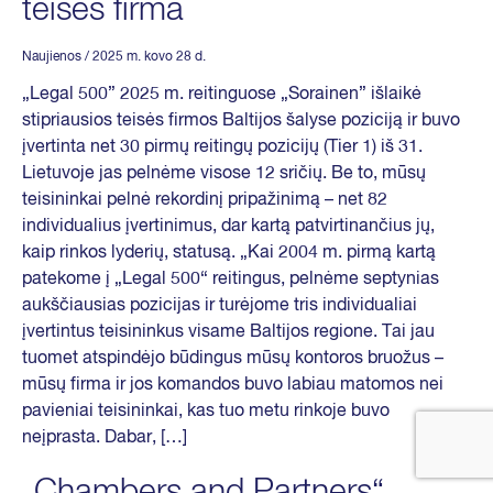
teisės firma
Naujienos
/ 2025 m. kovo 28 d.
„Legal 500” 2025 m. reitinguose „Sorainen” išlaikė
stipriausios teisės firmos Baltijos šalyse poziciją ir buvo
įvertinta net 30 pirmų reitingų pozicijų (Tier 1) iš 31.
Lietuvoje jas pelnėme visose 12 sričių. Be to, mūsų
teisininkai pelnė rekordinį pripažinimą – net 82
individualius įvertinimus, dar kartą patvirtinančius jų,
kaip rinkos lyderių, statusą. „Kai 2004 m. pirmą kartą
patekome į „Legal 500“ reitingus, pelnėme septynias
aukščiausias pozicijas ir turėjome tris individualiai
įvertintus teisininkus visame Baltijos regione. Tai jau
tuomet atspindėjo būdingus mūsų kontoros bruožus –
mūsų firma ir jos komandos buvo labiau matomos nei
pavieniai teisininkai, kas tuo metu rinkoje buvo
neįprasta. Dabar, […]
„Chambers and Partners“