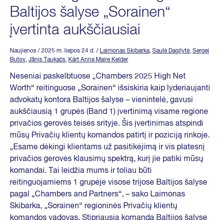
Baltijos šalyse „Sorainen“
įvertinta aukščiausiai
Naujienos
/ 2025 m. liepos 24 d.
/
Laimonas Skibarka
,
Saulė Dagilytė
,
Sergej
Butov
,
Jānis Taukačs
,
Kärt Anna Maire Kelder
Neseniai paskelbtuose „Chambers 2025 High Net
Worth“ reitinguose „Sorainen“ išsiskiria kaip lyderiaujanti
advokatų kontora Baltijos šalyse – vienintelė, gavusi
aukščiausią 1 grupės (Band 1) įvertinimą visame regione
privačios gerovės teisės srityje. Šis įvertinimas atspindi
mūsų Privačių klientų komandos patirtį ir poziciją rinkoje.
„Esame dėkingi klientams už pasitikėjimą ir vis platesnį
privačios gerovės klausimų spektrą, kurį jie patiki mūsų
komandai. Tai leidžia mums ir toliau būti
reitinguojamiems 1 grupėje visose trijose Baltijos šalyse
pagal „Chambers and Partners“, – sako Laimonas
Skibarka, „Sorainen“ regioninės Privačių klientų
komandos vadovas. Stipriausia komanda Baltijos šalyse