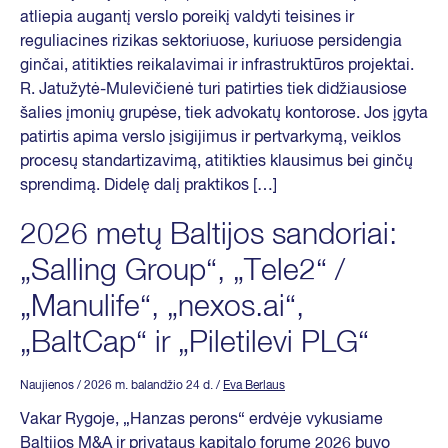
atliepia augantį verslo poreikį valdyti teisines ir
reguliacines rizikas sektoriuose, kuriuose persidengia
ginčai, atitikties reikalavimai ir infrastruktūros projektai.
R. Jatužytė-Mulevičienė turi patirties tiek didžiausiose
šalies įmonių grupėse, tiek advokatų kontorose. Jos įgyta
patirtis apima verslo įsigijimus ir pertvarkymą, veiklos
procesų standartizavimą, atitikties klausimus bei ginčų
sprendimą. Didelę dalį praktikos […]
2026 metų Baltijos sandoriai:
„Salling Group“, „Tele2“ /
„Manulife“, „nexos.ai“,
„BaltCap“ ir „Piletilevi PLG“
Naujienos
/ 2026 m. balandžio 24 d.
/
Eva Berlaus
Vakar Rygoje, „Hanzas perons“ erdvėje vykusiame
Baltijos M&A ir privataus kapitalo forume 2026 buvo