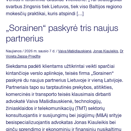
svarbus žingsnis tiek Lietuvos, tiek viso Baltijos regiono
mokesčių praktikai, kuris atspindi […]
„Sorainen“ paskyrė tris naujus
partnerius
Naujienos
/ 2026 m. sausio 7 d.
/
Vaiva Mašidlauskienė
,
Jonas Kiauleikis
,
Dr
Violeta Zeppa-Priedīte
Siekdama padėti klientams užtikrintai veikti sparčiai
kintančioje verslo aplinkoje, teisės firma „Sorainen“
paskyrė du naujus partnerius Lietuvoje ir vieną Latvijoje.
Partneriais tapo su tarptautinės prekybos, atitikties,
komercinės ir transporto teisės klausimais dirbanti
advokatė Vaiva Mašidlauskienė, technologijų,
žiniasklaidos ir telekomunikacijų (TMT) sektorių
konsultuojantis ir susijungimų bei įsigijimų (M&A) srityje
besispecializuojantis advokatas Jonas Kiauleikis bei
ginčų sprendimo ir ekonominių ir finansinių nusikaltimų