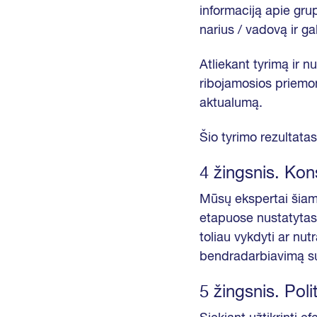
informaciją apie gru
narius / vadovą ir gal
Atliekant tyrimą ir nu
ribojamosios priemon
aktualumą.
Šio tyrimo rezultatas
4 žingsnis. Kon
Mūsų ekspertai šiame
etapuose nustatytas 
toliau vykdyti ar nut
bendradarbiavimą su
5 žingsnis. Pol