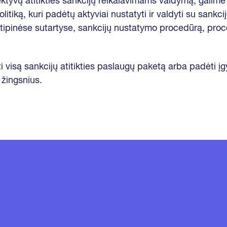
fektyvų atitikties sankcijų reikalavimams valdymą, galime
itiką, kuri padėtų aktyviai nustatyti ir valdyti su sankcij
 tipinėse sutartyse, sankcijų nustatymo procedūrą, proc
i visą sankcijų atitikties paslaugų paketą arba padėti įg
 žingsnius.