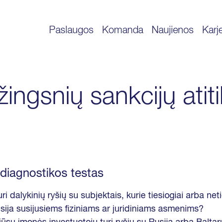
Paslaugos
Komanda
Naujienos
Karj
ingsnių sankcijų atiti
s
idiagnostikos testas
ri dalykinių ryšių su subjektais, kurie tiesiogiai arba net
rusija susijusiems fiziniams ar juridiniams asmenims?