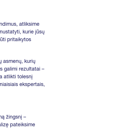
ndimus, atliksime
nustatyti, kurie jūsų
ti pritaikytos
ių asmenų, kurių
s galimi rezultatai –
 atlikti tolesnį
iaisiais ekspertais,
ą žingsnį –
alizę pateiksime