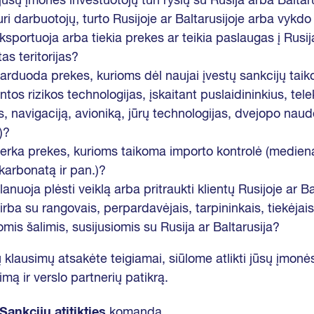
 jūsų įmonės investuotojų turi ryšių su Rusija arba Baltar
ri darbuotojų, turto Rusijoje ar Baltarusijoje arba vykdo
sportuoja arba tiekia prekes ar teikia paslaugas į Rusiją
as teritorijas?
arduoda prekes, kurioms dėl naujai įvestų sankcijų tai
ntos rizikos technologijas, įskaitant puslaidininkius, tel
ius, navigaciją, avioniką, jūrų technologijas, dvejopo nau
)?
perka prekes, kurioms taikoma importo kontrolė (medien
 karbonatą ir pan.)?
anuoja plėsti veiklą arba pritraukti klientų Rusijoje ar Ba
rba su rangovais, perpardavėjais, tarpininkais, tiekėjais,
omis šalimis, susijusiomis su Rusija ar Baltarusija?
ių klausimų atsakėte teigiamai, siūlome atlikti jūsų įmonės
mą ir verslo partnerių patikrą.
Sankcijų atitikties
komanda.