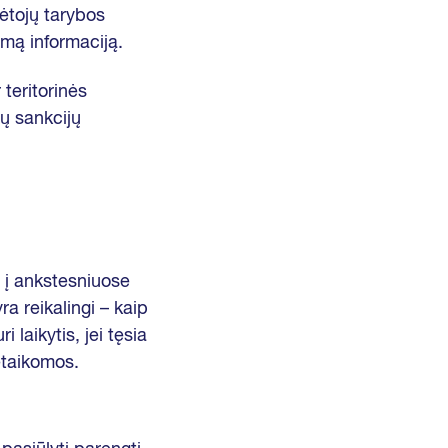
ėtojų tarybos
namą informaciją.
 teritorinės
tų sankcijų
i į ankstesniuose
a reikalingi – kaip
 laikytis, jei tęsia
etaikomos.