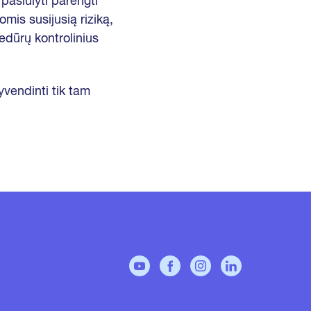
 pasiūlyti parengti
omis susijusią riziką,
edūrų kontrolinius
yvendinti tik tam