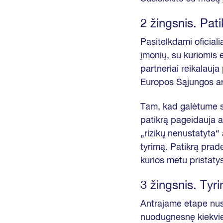
2 žingsnis. Pati
Pasitelkdami oficial
įmonių, su kuriomis e
partneriai reikalauja
Europos Sąjungos ar t
Tam, kad galėtume sut
patikrą pageidauja at
„rizikų nenustatyta“ a
tyrimą. Patikrą prad
kurios metu pristaty
3 žingsnis. Tyr
Antrajame etape nust
nuodugnesnę kiekvien