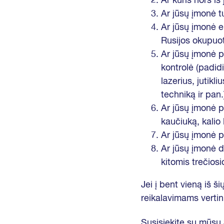
Ar kuris nors iš
Ar jūsų įmonė tu
Ar jūsų įmonė ek
Rusijos okupuot
Ar jūsų įmonė p
kontrolė (padidi
lazerius, jutikl
techniką ir pan.
Ar jūsų įmonė 
kaučiuką, kalio
Ar jūsų įmonė pl
Ar jūsų įmonė di
kitomis trečiosi
Jei į bent vieną iš š
reikalavimams vertini
Susisiekite su mūsų