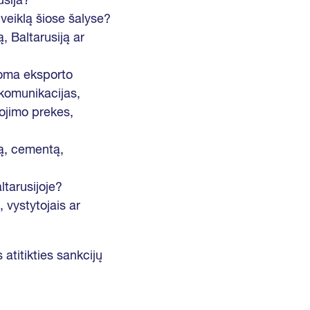
usija?
 veiklą šiose šalyse?
, Baltarusiją ar
koma eksporto
ekomunikacijas,
dojimo prekes,
ą, cementą,
ltarusijoje?
 vystytojais ar
 atitikties sankcijų