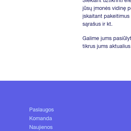
Siekiant užtikrinti e
jūsų įmonės vidinę pol
įskaitant pakeitimus
sąrašus ir kt.
Galime jums pasiūlyt
tikrus jums aktualius
Paslaugos
Komanda
Naujienos