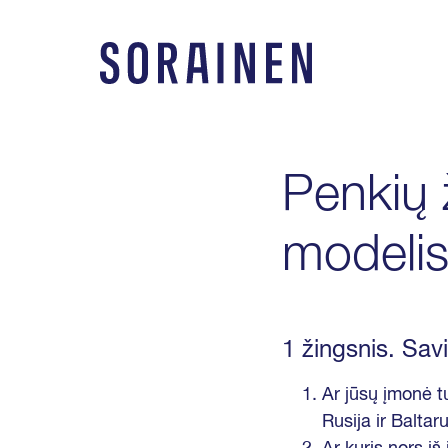
Praleisti
ir
eiti
Sorainen
į
turinį
Penkių ž
modeli
1 žingsnis. Sav
Ar jūsų įmonė tu
Rusija ir Balta