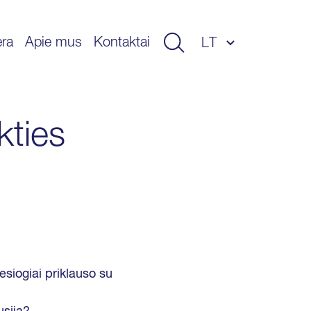
era
Apie mus
Kontaktai
LT
EN
ET
LV
kties
iesiogiai priklauso su