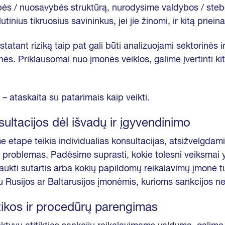
pės / nuosavybės struktūrą, nurodysime valdybos / steb
utinius tikruosius savininkus, jei jie žinomi, ir kitą priei
statant riziką taip pat gali būti analizuojami sektorinės ir
ės. Priklausomai nuo įmonės veiklos, galime įvertinti ki
 – ataskaita su patarimais kaip veikti.
sultacijos dėl išvadų ir įgyvendinimo
 etape teikia individualias konsultacijas, atsižvelgdam
problemas. Padėsime suprasti, kokie tolesni veiksmai yr
raukti sutartis arba kokių papildomų reikalavimų įmonė turi
 Rusijos ar Baltarusijos įmonėmis, kurioms sankcijos n
itikos ir procedūrų parengimas