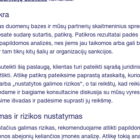
kra
ias duomenų bazes ir mūsų partnerių skaitmeninius spre
sate sudarę sutartis, patikrą. Patikros rezultatai padės 
 papildomos analizės, nes jiems jau taikomos arba gali bū
am tikrų kitų šalių ar organizacijų sankcijos.
eikti šią paslaugą, klientas turi pateikti sąrašą juridin
likti. Atlikę patikrą pateiksime paprastą ataskaitą, kurio
rba „nustatytos galimos rizikos“, o tai reikštų, kad reikia
edame ir baigiame konsultacine diskusija su mūsų vyresn
sime išvadas ir padėsime suprasti jų reikšmę.
imas ir rizikos nustatymas
ačius galimas rizikas, rekomenduojame atlikti papildom
os abejonių keliančios įmonės analizę. Atlikę tokią an