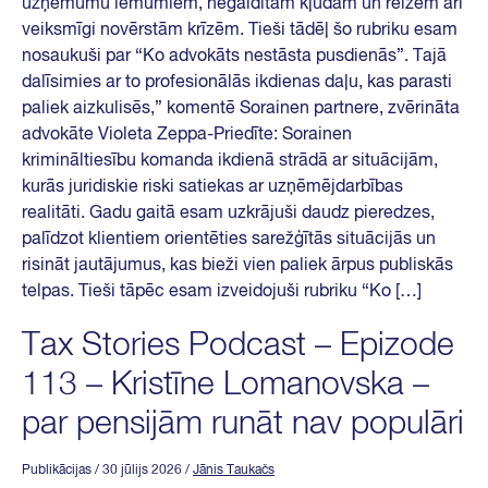
uzņēmumu lēmumiem, negaidītām kļūdām un reizēm arī
veiksmīgi novērstām krīzēm. Tieši tādēļ šo rubriku esam
nosaukuši par “Ko advokāts nestāsta pusdienās”. Tajā
dalīsimies ar to profesionālās ikdienas daļu, kas parasti
paliek aizkulisēs,” komentē Sorainen partnere, zvērināta
advokāte Violeta Zeppa-Priedīte: Sorainen
krimināltiesību komanda ikdienā strādā ar situācijām,
kurās juridiskie riski satiekas ar uzņēmējdarbības
realitāti. Gadu gaitā esam uzkrājuši daudz pieredzes,
palīdzot klientiem orientēties sarežģītās situācijās un
risināt jautājumus, kas bieži vien paliek ārpus publiskās
telpas. Tieši tāpēc esam izveidojuši rubriku “Ko […]
Tax Stories Podcast – Epizode
113 – Kristīne Lomanovska –
par pensijām runāt nav populāri
Publikācijas
/ 30 jūlijs 2026
/
Jānis Taukačs