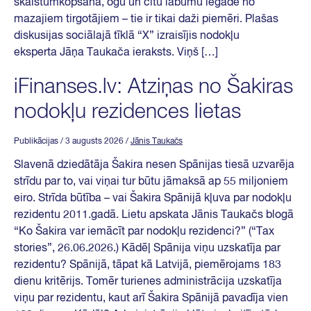
skaistumkopšana, ogu un citu labumu iegāde no
mazajiem tirgotājiem – tie ir tikai daži piemēri. Plašas
diskusijas sociālajā tīklā “X” izraisījis nodokļu
eksperta Jāņa Taukača ieraksts. Viņš […]
iFinanses.lv: Atziņas no Šakiras
nodokļu rezidences lietas
Publikācijas
/ 3 augusts 2026
/
Jānis Taukačs
Slavenā dziedātāja Šakira nesen Spānijas tiesā uzvarēja
strīdu par to, vai viņai tur būtu jāmaksā ap 55 miljoniem
eiro. Strīda būtība – vai Šakira Spānijā kļuva par nodokļu
rezidentu 2011.gadā. Lietu apskata Jānis Taukačs blogā
“Ko Šakira var iemācīt par nodokļu rezidenci?” (“Tax
stories”, 26.06.2026.) Kādēļ Spānija viņu uzskatīja par
rezidentu? Spānijā, tāpat kā Latvijā, piemērojams 183
dienu kritērijs. Tomēr turienes administrācija uzskatīja
viņu par rezidentu, kaut arī Šakira Spānijā pavadīja vien