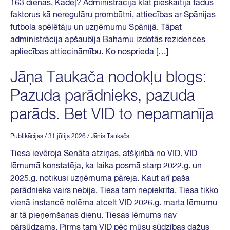
163 dienas. Kādēļ? Administrācija klāt pieskaitīja tādus
faktorus kā neregulāru prombūtni, attiecības ar Spānijas
futbola spēlētāju un uzņēmumu Spānijā. Tāpat
administrācija apšaubīja Bahamu izdotās rezidences
apliecības attiecināmību. Ko nosprieda […]
Jāņa Taukača nodokļu blogs:
Pazuda parādnieks, pazuda
parāds. Bet VID to nepamanīja
Publikācijas
/ 31 jūlijs 2026
/
Jānis Taukačs
Tiesa ievēroja Senāta atziņas, atšķirībā no VID. VID
lēmumā konstatēja, ka laika posmā starp 2022.g. un
2025.g. notikusi uzņēmuma pāreja. Kaut arī paša
parādnieka vairs nebija. Tiesa tam nepiekrita. Tiesa tikko
vienā instancē nolēma atcelt VID 2026.g. marta lēmumu
ar tā pieņemšanas dienu. Tiesas lēmums nav
pārsūdzams. Pirms tam VID pēc mūsu sūdzības dažus