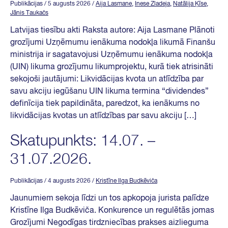
Publikācijas
/ 5 augusts 2026
/
Aija Lasmane
,
Inese Zladeja
,
Natālija Ķīse
,
Jānis Taukačs
Latvijas tiesību akti Raksta autore: Aija Lasmane Plānoti
grozījumi Uzņēmumu ienākuma nodokļa likumā Finanšu
ministrija ir sagatavojusi Uzņēmumu ienākuma nodokļa
(UIN) likuma grozījumu likumprojektu, kurā tiek atrisināti
sekojoši jautājumi: Likvidācijas kvota un atlīdzība par
savu akciju iegūšanu UIN likuma termina “dividendes”
definīcija tiek papildināta, paredzot, ka ienākums no
likvidācijas kvotas un atlīdzības par savu akciju […]
Skatupunkts: 14.07. –
31.07.2026.
Publikācijas
/ 4 augusts 2026
/
Kristīne Ilga Budkēviča
Jaunumiem sekoja līdzi un tos apkopoja jurista palīdze
Kristīne Ilga Budkēviča. Konkurence un regulētās jomas
Grozījumi Negodīgas tirdzniecības prakses aizlieguma