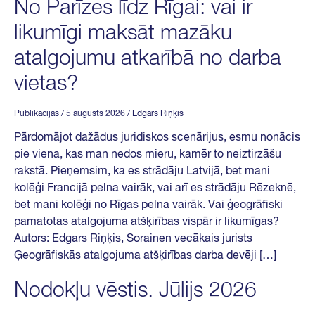
No Parīzes līdz Rīgai: vai ir
likumīgi maksāt mazāku
atalgojumu atkarībā no darba
vietas?
Publikācijas
/ 5 augusts 2026
/
Edgars Riņķis
Pārdomājot dažādus juridiskos scenārijus, esmu nonācis
pie viena, kas man nedos mieru, kamēr to neiztirzāšu
rakstā. Pieņemsim, ka es strādāju Latvijā, bet mani
kolēģi Francijā pelna vairāk, vai arī es strādāju Rēzeknē,
bet mani kolēģi no Rīgas pelna vairāk. Vai ģeogrāfiski
pamatotas atalgojuma atšķirības vispār ir likumīgas?
Autors: Edgars Riņķis, Sorainen vecākais jurists
Ģeogrāfiskās atalgojuma atšķirības darba devēji […]
Nodokļu vēstis. Jūlijs 2026