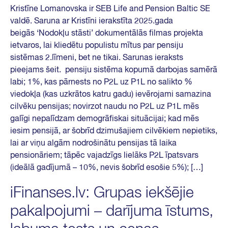
⁠Kristīne Lomanovska⁠ ir SEB Life and Pension Baltic SE
valdē. Saruna ar Kristīni ierakstīta 2025.gada
beigās ‘Nodokļu stāsti’ dokumentālās filmas projekta
ietvaros, lai kliedētu populistu mītus par pensiju
sistēmas 2.līmeni, bet ne tikai. Sarunas ieraksts
pieejams šeit. pensiju sistēma kopumā darbojas samērā
labi; 1%, kas pārnests no P2L uz P1L no salikto %
viedokļa (kas uzkrātos katru gadu) ievērojami samazina
cilvēku pensijas; novirzot naudu no P2L uz P1L mēs
galīgi nepalīdzam demogrāfiskai situācijai; kad mēs
iesim pensijā, ar šobrīd dzimušajiem cilvēkiem nepietiks,
lai ar viņu algām nodrošinātu pensijas tā laika
pensionāriem; tāpēc vajadzīgs lielāks P2L īpatsvars
(ideālā gadījumā – 10%, nevis šobrīd esošie 5%); […]
iFinanses.lv: Grupas iekšējie
pakalpojumi – darījuma īstums,