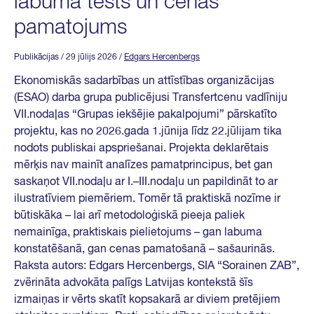
labuma tests un cenas
pamatojums
Publikācijas
/ 29 jūlijs 2026
/
Edgars Hercenbergs
Ekonomiskās sadarbības un attīstības organizācijas
(ESAO) darba grupa publicējusi Transfertcenu vadlīniju
VII.nodaļas “Grupas iekšējie pakalpojumi” pārskatīto
projektu, kas no 2026.gada 1.jūnija līdz 22.jūlijam tika
nodots publiskai apspriešanai. Projekta deklarētais
mērķis nav mainīt analīzes pamatprincipus, bet gan
saskaņot VII.nodaļu ar I.–III.nodaļu un papildināt to ar
ilustratīviem piemēriem. Tomēr tā praktiskā nozīme ir
būtiskāka – lai arī metodoloģiskā pieeja paliek
nemainīga, praktiskais pielietojums – gan labuma
konstatēšanā, gan cenas pamatošanā – sašaurinās.
Raksta autors: Edgars Hercenbergs, SIA “Sorainen ZAB”,
zvērināta advokāta palīgs Latvijas kontekstā šīs
izmaiņas ir vērts skatīt kopsakarā ar diviem pretējiem