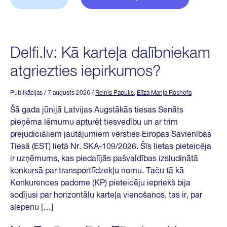
Delfi.lv: Kā karteļa dalībniekam
atgriezties iepirkumos?
Publikācijas
/ 7 augusts 2026
/
Reinis Papulis
,
Elīza Marija Roshofa
Šā gada jūnijā Latvijas Augstākās tiesas Senāts
pieņēma lēmumu apturēt tiesvedību un ar trim
prejudiciāliem jautājumiem vērsties Eiropas Savienības
Tiesā (EST) lietā Nr. SKA-109/2026. Šīs lietas pieteicēja
ir uzņēmums, kas piedalījās pašvaldības izsludinātā
konkursā par transportlīdzekļu nomu. Taču tā kā
Konkurences padome (KP) pieteicēju iepriekš bija
sodījusi par horizontālu karteļa vienošanos, tas ir, par
slepenu […]