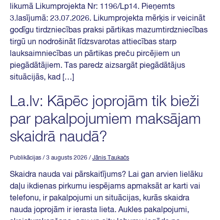
likumā Likumprojekta Nr: 1196/Lp14. Pieņemts
3.lasījumā: 23.07.2026. Likumprojekta mērķis ir veicināt
godīgu tirdzniecības praksi pārtikas mazumtirdzniecības
tirgū un nodrošināt līdzsvarotas attiecības starp
lauksaimniecības un pārtikas preču pircējiem un
piegādātājiem. Tas paredz aizsargāt piegādātājus
situācijās, kad […]
La.lv: Kāpēc joprojām tik bieži
par pakalpojumiem maksājam
skaidrā naudā?
Publikācijas
/ 3 augusts 2026
/
Jānis Taukačs
Skaidra nauda vai pārskaitījums? Lai gan arvien lielāku
daļu ikdienas pirkumu iespējams apmaksāt ar karti vai
telefonu, ir pakalpojumi un situācijas, kurās skaidra
nauda joprojām ir ierasta lieta. Aukles pakalpojumi,