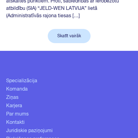
atskaites punktiem. Proti, sabiedrības ar ierobežotu
atbildību (SIA) “JELD-WEN LATVIJA” lietā
(Administratīvās rajona tiesas […]
Skatīt vairāk
Specializācija
Komanda
Ziņas
Karjera
Par mums
Kontakti
Juridiskie paziņojumi