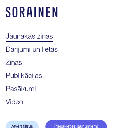
Uz
saturu
Sorainen
Jaunākās ziņas
Darījumi un lietas
Ziņas
Publikācijas
Pasākumi
Video
Atvērt filtrus
Piesakieties jaunumiem!