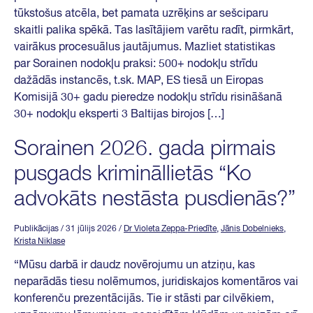
tūkstošus atcēla, bet pamata uzrēķins ar sešciparu
skaitli palika spēkā. Tas lasītājiem varētu radīt, pirmkārt,
vairākus procesuālus jautājumus. Mazliet statistikas
par Sorainen nodokļu praksi: 500+ nodokļu strīdu
dažādās instancēs, t.sk. MAP, ES tiesā un Eiropas
Komisijā 30+ gadu pieredze nodokļu strīdu risināšanā
30+ nodokļu eksperti 3 Baltijas birojos […]
Sorainen 2026. gada pirmais
pusgads krimināllietās “Ko
advokāts nestāsta pusdienās?”
Publikācijas
/ 31 jūlijs 2026
/
Dr Violeta Zeppa-Priedīte
,
Jānis Dobelnieks
,
Krista Niklase
“Mūsu darbā ir daudz novērojumu un atziņu, kas
neparādās tiesu nolēmumos, juridiskajos komentāros vai
konferenču prezentācijās. Tie ir stāsti par cilvēkiem,