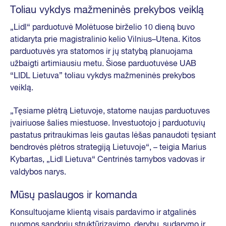
Toliau vykdys mažmeninės prekybos veiklą
„Lidl“ parduotuvė Molėtuose birželio 10 dieną buvo
atidaryta prie magistralinio kelio Vilnius–Utena. Kitos
parduotuvės yra statomos ir jų statybą planuojama
užbaigti artimiausiu metu. Šiose parduotuvėse UAB
“LIDL Lietuva” toliau vykdys mažmeninės prekybos
veiklą.
„Tęsiame plėtrą Lietuvoje, statome naujas parduotuves
įvairiuose šalies miestuose. Investuotojo į parduotuvių
pastatus pritraukimas leis gautas lėšas panaudoti tęsiant
bendrovės plėtros strategiją Lietuvoje“, – teigia Marius
Kybartas, „Lidl Lietuva“ Centrinės tarnybos vadovas ir
valdybos narys.
Mūsų paslaugos ir komanda
Konsultuojame klientą visais pardavimo ir atgalinės
nuomos sandorių struktūrizavimo, derybų, sudarymo ir