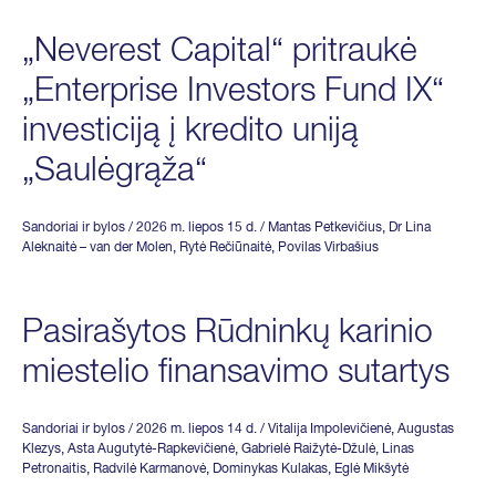
„Neverest Capital“ pritraukė
„Enterprise Investors Fund IX“
investiciją į kredito uniją
„Saulėgrąža“
Sandoriai ir bylos
/ 2026 m. liepos 15 d.
/
Mantas Petkevičius
,
Dr Lina
Aleknaitė – van der Molen
,
Rytė Rečiūnaitė
,
Povilas Virbašius
Pasirašytos Rūdninkų karinio
miestelio finansavimo sutartys
Sandoriai ir bylos
/ 2026 m. liepos 14 d.
/
Vitalija Impolevičienė
,
Augustas
Klezys
,
Asta Augutytė-Rapkevičienė
,
Gabrielė Raižytė-Džulė
,
Linas
Petronaitis
,
Radvilė Karmanovė
,
Dominykas Kulakas
,
Eglė Mikšytė