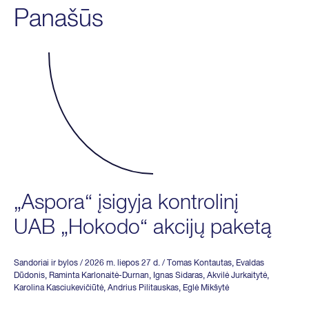
Panašūs
„Aspora“ įsigyja kontrolinį
UAB „Hokodo“ akcijų paketą
Sandoriai ir bylos
/ 2026 m. liepos 27 d.
/
Tomas Kontautas
,
Evaldas
Dūdonis
,
Raminta Karlonaitė-Durnan
,
Ignas Sidaras
,
Akvilė Jurkaitytė
,
Karolina Kasciukevičiūtė
,
Andrius Pilitauskas
,
Eglė Mikšytė