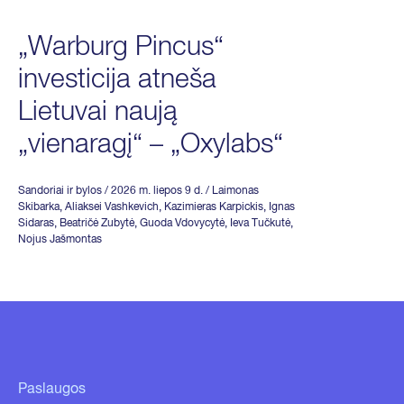
„Warburg Pincus“
investicija atneša
Lietuvai naują
„vienaragį“ – „Oxylabs“
Sandoriai ir bylos
/ 2026 m. liepos 9 d.
/
Laimonas
Skibarka
,
Aliaksei Vashkevich
,
Kazimieras Karpickis
,
Ignas
Sidaras
,
Beatričė Zubytė
,
Guoda Vdovycytė
,
Ieva Tučkutė
,
Nojus Jašmontas
Paslaugos