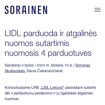
Praleisti
ir
eiti
Sorainen
į
turinį
LIDL parduoda ir atgalinės
nuomos sutartimis
nuomosis 4 parduotuves
Sandoriai ir bylos
/ 2024 m. birželio 19 d.
/
Simonas
Skukauskas
, Daiva Čekanavičienė
Konsultuojame UAB
„LIDL Lietuva“
pasirašant sutartis
dėl 4 parduotuvių pardavimo ir jų ilgalaikės atgalinės
nuomos.