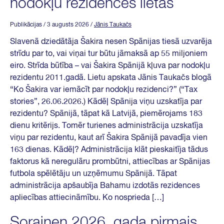
nodokļu rezidences lietas
Publikācijas
/ 3 augusts 2026
/
Jānis Taukačs
Slavenā dziedātāja Šakira nesen Spānijas tiesā uzvarēja
strīdu par to, vai viņai tur būtu jāmaksā ap 55 miljoniem
eiro. Strīda būtība – vai Šakira Spānijā kļuva par nodokļu
rezidentu 2011.gadā. Lietu apskata Jānis Taukačs blogā
“Ko Šakira var iemācīt par nodokļu rezidenci?” (“Tax
stories”, 26.06.2026.) Kādēļ Spānija viņu uzskatīja par
rezidentu? Spānijā, tāpat kā Latvijā, piemērojams 183
dienu kritērijs. Tomēr turienes administrācija uzskatīja
viņu par rezidentu, kaut arī Šakira Spānijā pavadīja vien
163 dienas. Kādēļ? Administrācija klāt pieskaitīja tādus
faktorus kā neregulāru prombūtni, attiecības ar Spānijas
futbola spēlētāju un uzņēmumu Spānijā. Tāpat
administrācija apšaubīja Bahamu izdotās rezidences
apliecības attiecināmību. Ko nosprieda […]
Sorainen 2026. gada pirmais