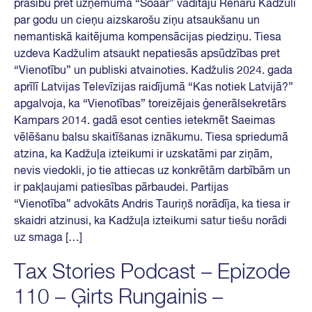
prasību pret uzņēmuma “Soaar” vadītāju Renāru Kadžuli
par godu un cieņu aizskarošu ziņu atsaukšanu un
nemantiskā kaitējuma kompensācijas piedziņu. Tiesa
uzdeva Kadžulim atsaukt nepatiesās apsūdzības pret
“Vienotību” un publiski atvainoties. Kadžulis 2024. gada
aprīlī Latvijas Televīzijas raidījumā “Kas notiek Latvijā?”
apgalvoja, ka “Vienotības” toreizējais ģenerālsekretārs
Kampars 2014. gadā esot centies ietekmēt Saeimas
vēlēšanu balsu skaitīšanas iznākumu. Tiesa spriedumā
atzina, ka Kadžuļa izteikumi ir uzskatāmi par ziņām,
nevis viedokli, jo tie attiecas uz konkrētām darbībām un
ir pakļaujami patiesības pārbaudei. Partijas
“Vienotība” advokāts Andris Tauriņš norādīja, ka tiesa ir
skaidri atzinusi, ka Kadžuļa izteikumi satur tiešu norādi
uz smaga […]
Tax Stories Podcast – Epizode
110 – Ģirts Rungainis –