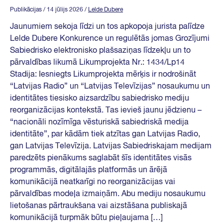
Publikācijas
/ 14 jūlijs 2026
/
Lelde Dubere
Jaunumiem sekoja līdzi un tos apkopoja jurista palīdze
Lelde Dubere Konkurence un regulētās jomas Grozījumi
Sabiedrisko elektronisko plašsaziņas līdzekļu un to
pārvaldības likumā Likumprojekta Nr.: 1434/Lp14
Stadija: Iesniegts Likumprojekta mērķis ir nodrošināt
“Latvijas Radio” un “Latvijas Televīzijas” nosaukumu un
identitātes tiesisko aizsardzību sabiedrisko mediju
reorganizācijas kontekstā. Tas ievieš jaunu jēdzienu –
“nacionāli nozīmīga vēsturiskā sabiedriskā medija
identitāte”, par kādām tiek atzītas gan Latvijas Radio,
gan Latvijas Televīzija. Latvijas Sabiedriskajam medijam
paredzēts pienākums saglabāt šīs identitātes visās
programmās, digitālajās platformās un ārējā
komunikācijā neatkarīgi no reorganizācijas vai
pārvaldības modeļa izmaiņām. Abu mediju nosaukumu
lietošanas pārtraukšana vai aizstāšana publiskajā
komunikācijā turpmāk būtu pieļaujama […]