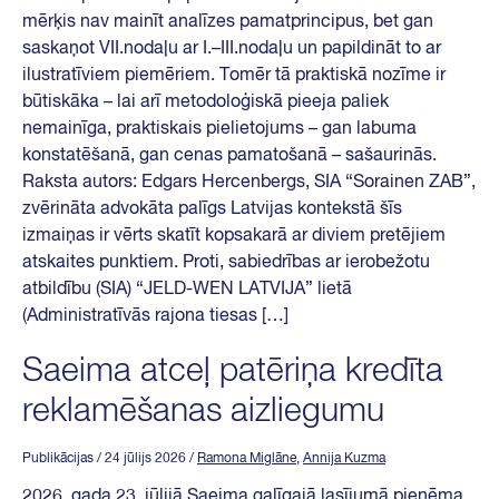
mērķis nav mainīt analīzes pamatprincipus, bet gan
saskaņot VII.nodaļu ar I.–III.nodaļu un papildināt to ar
ilustratīviem piemēriem. Tomēr tā praktiskā nozīme ir
būtiskāka – lai arī metodoloģiskā pieeja paliek
nemainīga, praktiskais pielietojums – gan labuma
konstatēšanā, gan cenas pamatošanā – sašaurinās.
Raksta autors: Edgars Hercenbergs, SIA “Sorainen ZAB”,
zvērināta advokāta palīgs Latvijas kontekstā šīs
izmaiņas ir vērts skatīt kopsakarā ar diviem pretējiem
atskaites punktiem. Proti, sabiedrības ar ierobežotu
atbildību (SIA) “JELD-WEN LATVIJA” lietā
(Administratīvās rajona tiesas […]
Saeima atceļ patēriņa kredīta
reklamēšanas aizliegumu
Publikācijas
/ 24 jūlijs 2026
/
Ramona Miglāne
,
Annija Kuzma
2026. gada 23. jūlijā Saeima galīgajā lasījumā pieņēma