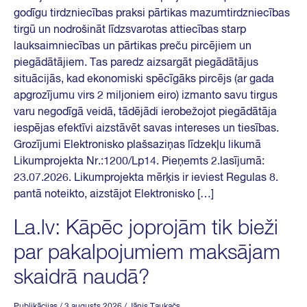
godīgu tirdzniecības praksi pārtikas mazumtirdzniecības
tirgū un nodrošināt līdzsvarotas attiecības starp
lauksaimniecības un pārtikas preču pircējiem un
piegādātājiem. Tas paredz aizsargāt piegādātājus
situācijās, kad ekonomiski spēcīgāks pircējs (ar gada
apgrozījumu virs 2 miljoniem eiro) izmanto savu tirgus
varu negodīgā veidā, tādējādi ierobežojot piegādātāja
iespējas efektīvi aizstāvēt savas intereses un tiesības.
Grozījumi Elektronisko plašsaziņas līdzekļu likumā
Likumprojekta Nr.:1200/Lp14. Pieņemts 2.lasījumā:
23.07.2026. Likumprojekta mērķis ir ieviest Regulas 8.
pantā noteikto, aizstājot Elektronisko […]
La.lv: Kāpēc joprojām tik bieži
par pakalpojumiem maksājam
skaidrā naudā?
Publikācijas
/ 3 augusts 2026
/
Jānis Taukačs