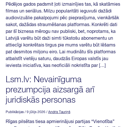
Pēdējos gados padsmit ļoti izmainījies tas, kā skatāmies
filmas un seriālus. Milzu popularitāti ieguvuši dažādi
audiovizuālie pakalpojumi pēc pieprasījuma, vienkāršāk
sakot, dažādas straumēšanas platformas. Konkrēti dati
par šī biznesa mērogu nav publiski, bet, noprotams, ka
Latvijā varētu būt daži simti tūkstošu abonementu un
attiecīgi konkrētais tirgus pie mums varētu būt lēšams
pat desmitos miljonu eiro. Lai mudinātu šīs platformas
atbalstīt vietēju saturu, daudzās Eiropas valstīs jau
ieviesta iniciatīva, kas neoficiāli nokristīta par […]
Lsm.lv: Nevainīguma
prezumpcija aizsargā arī
juridiskās personas
Publikācijas
/ 9 jūlijs 2026
/
Andris Tauriņš
Rīgas pilsētas tiesa apmierinājusi partijas “Vienotība”