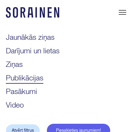
Uz
saturu
Sorainen
Jaunākās ziņas
Darījumi un lietas
Ziņas
Publikācijas
Pasākumi
Video
Atvērt filtrus
Piesakieties jaunumiem!