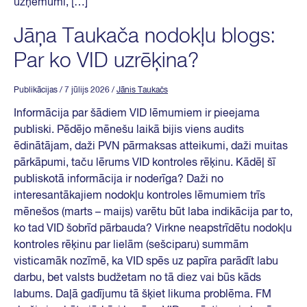
uzņēmumi, […]
Jāņa Taukača nodokļu blogs:
Par ko VID uzrēķina?
Publikācijas
/ 7 jūlijs 2026
/
Jānis Taukačs
Informācija par šādiem VID lēmumiem ir pieejama
publiski. Pēdējo mēnešu laikā bijis viens audits
ēdinātājam, daži PVN pārmaksas atteikumi, daži muitas
pārkāpumi, taču lērums VID kontroles rēķinu. Kādēļ šī
publiskotā informācija ir noderīga? Daži no
interesantākajiem nodokļu kontroles lēmumiem trīs
mēnešos (marts – maijs) varētu būt laba indikācija par to,
ko tad VID šobrīd pārbauda? Virkne neapstrīdētu nodokļu
kontroles rēķinu par lielām (sešciparu) summām
visticamāk nozīmē, ka VID spēs uz papīra parādīt labu
darbu, bet valsts budžetam no tā diez vai būs kāds
labums. Daļā gadījumu tā šķiet likuma problēma. FM