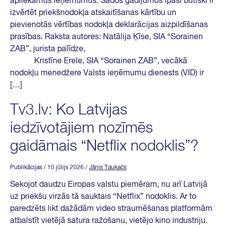
apliekamus ieņēmumus. Šādos gadījumos īpaši būtiski ir
izvērtēt priekšnodokļa atskaitīšanas kārtību un
pievienotās vērtības nodokļa deklarācijas aizpildīšanas
prasības. Raksta autores: Natālija Ķīse, SIA “Sorainen
ZAB”, jurista palīdze,
Kristīne Erele, SIA “Sorainen ZAB”, vecākā
nodokļu menedžere Valsts ieņēmumu dienests (VID) ir
[…]
Tv3.lv: Ko Latvijas
iedzīvotājiem nozīmēs
gaidāmais “Netflix nodoklis”?
Publikācijas
/ 10 jūlijs 2026
/
Jānis Taukačs
Sekojot daudzu Eiropas valstu piemēram, nu arī Latvijā
uz priekšu virzās tā sauktais “Netflix” nodoklis. Ar to
paredzēts likt dažādām video straumēšanas platformām
atbalstīt vietējā satura ražošanu, vietējo kino industriju.