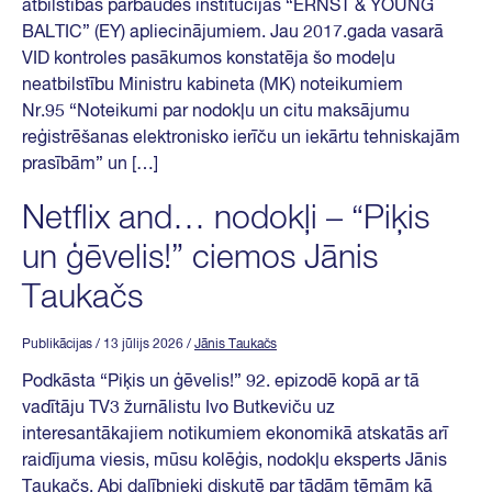
atbilstības pārbaudes institūcijas “ERNST & YOUNG
BALTIC” (EY) apliecinājumiem. Jau 2017.gada vasarā
VID kontroles pasākumos konstatēja šo modeļu
neatbilstību Ministru kabineta (MK) noteikumiem
Nr.95 “Noteikumi par nodokļu un citu maksājumu
reģistrēšanas elektronisko ierīču un iekārtu tehniskajām
prasībām” un […]
Netflix and… nodokļi – “Piķis
un ģēvelis!” ciemos Jānis
Taukačs
Publikācijas
/ 13 jūlijs 2026
/
Jānis Taukačs
Podkāsta “Piķis un ģēvelis!” 92. epizodē kopā ar tā
vadītāju TV3 žurnālistu Ivo Butkeviču uz
interesantākajiem notikumiem ekonomikā atskatās arī
raidījuma viesis, mūsu kolēģis, nodokļu eksperts Jānis
Taukačs. Abi dalībnieki diskutē par tādām tēmām kā