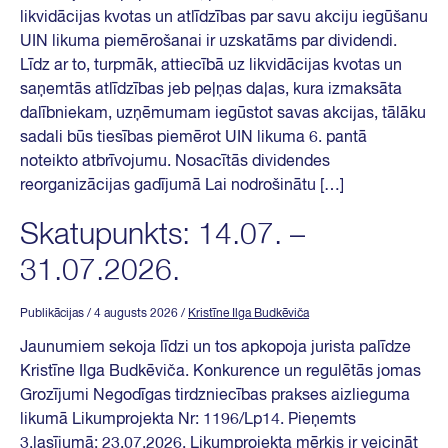
likvidācijas kvotas un atlīdzības par savu akciju iegūšanu
UIN likuma piemērošanai ir uzskatāms par dividendi.
Līdz ar to, turpmāk, attiecībā uz likvidācijas kvotas un
saņemtās atlīdzības jeb peļņas daļas, kura izmaksāta
dalībniekam, uzņēmumam iegūstot savas akcijas, tālāku
sadali būs tiesības piemērot UIN likuma 6. pantā
noteikto atbrīvojumu. Nosacītās dividendes
reorganizācijas gadījumā Lai nodrošinātu […]
Skatupunkts: 14.07. –
31.07.2026.
Publikācijas
/ 4 augusts 2026
/
Kristīne Ilga Budkēviča
Jaunumiem sekoja līdzi un tos apkopoja jurista palīdze
Kristīne Ilga Budkēviča. Konkurence un regulētās jomas
Grozījumi Negodīgas tirdzniecības prakses aizlieguma
likumā Likumprojekta Nr: 1196/Lp14. Pieņemts
3.lasījumā: 23.07.2026. Likumprojekta mērķis ir veicināt