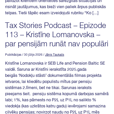
palīdzot klientiem orientēties sarežģītās situācijās un
risināt jautājumus, kas bieži vien paliek ārpus publiskās
telpas. Tieši tāpēc esam izveidojuši rubriku “Ko […]
Tax Stories Podcast – Epizode
113 – Kristīne Lomanovska –
par pensijām runāt nav populāri
Publikācijas
/ 30 jūlijs 2026
/
Jānis Taukačs
⁠Kristīne Lomanovska⁠ ir SEB Life and Pension Baltic SE
valdē. Saruna ar Kristīni ierakstīta 2025.gada
beigās ‘Nodokļu stāsti’ dokumentālās filmas projekta
ietvaros, lai kliedētu populistu mītus par pensiju
sistēmas 2.līmeni, bet ne tikai. Sarunas ieraksts
pieejams šeit. pensiju sistēma kopumā darbojas samērā
labi; 1%, kas pārnests no P2L uz P1L no salikto %
viedokļa (kas uzkrātos katru gadu) ievērojami samazina
cilvēku pensijas; novirzot naudu no P2L uz P1L mēs