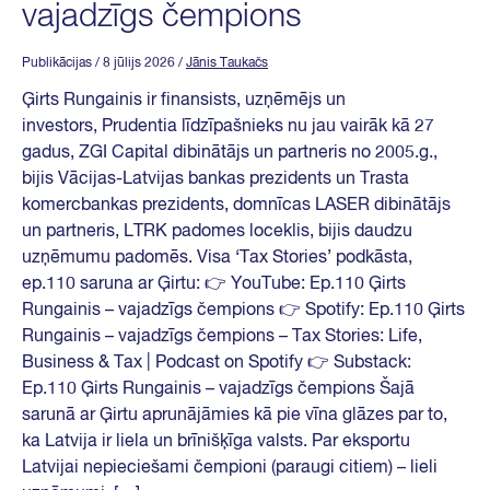
vajadzīgs čempions
Publikācijas
/ 8 jūlijs 2026
/
Jānis Taukačs
Ģirts Rungainis ir finansists, uzņēmējs un
investors, Prudentia līdzīpašnieks nu jau vairāk kā 27
gadus, ZGI Capital dibinātājs un partneris no 2005.g.,
bijis Vācijas-Latvijas bankas prezidents un Trasta
komercbankas prezidents, domnīcas LASER dibinātājs
un partneris, LTRK padomes loceklis, bijis daudzu
uzņēmumu padomēs. Visa ‘Tax Stories’ podkāsta,
ep.110 saruna ar Ģirtu: 👉 YouTube: Ep.110 Ģirts
Rungainis – vajadzīgs čempions 👉 Spotify: Ep.110 Ģirts
Rungainis – vajadzīgs čempions – Tax Stories: Life,
Business & Tax | Podcast on Spotify 👉 Substack:
Ep.110 Ģirts Rungainis – vajadzīgs čempions Šajā
sarunā ar Ģirtu aprunājāmies kā pie vīna glāzes par to,
ka Latvija ir liela un brīnišķīga valsts. Par eksportu
Latvijai nepieciešami čempioni (paraugi citiem) – lieli