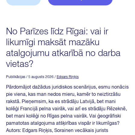
No Parīzes līdz Rīgai: vai ir
likumīgi maksāt mazāku
atalgojumu atkarībā no darba
vietas?
Publikācijas
/ 5 augusts 2026
/
Edgars Riņķis
Pārdomājot dažādus juridiskos scenārijus, esmu nonācis
pie viena, kas man nedos mieru, kamēr to neiztirzāšu
rakstā. Pieņemsim, ka es strādāju Latvijā, bet mani
kolēģi Francijā pelna vairāk, vai arī es strādāju Rēzeknē,
bet mani kolēģi no Rīgas pelna vairāk. Vai ģeogrāfiski
pamatotas atalgojuma atšķirības vispār ir likumīgas?
Autors: Edgars Riņķis, Sorainen vecākais jurists