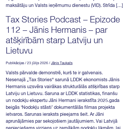
maksātāju un Valsts ieņēmumu dienestu (VID). Strīda […]
Tax Stories Podcast – Epizode
112 – Jānis Hermanis – par
atšķirībām starp Latviju un
Lietuvu
Publikācijas
/ 23 jūlijs 2026
/
Jānis Taukačs
Valsts pārvalde demonstrē, kurš te ir galvenais.
Nesenajā „Tax Stories“ sarunā LDDK ekonomists Jānis
Hermanis uzsvēra vairākas strukturālās atšķirības starp
Latviju un Lietuvu. Saruna ar LDDK statistikas, finanšu
un nodokļu ekspertu Jāni Hermani ierakstīta 2025.gada
beigās ‘Nodokļu stāsti’ dokumentālās filmas projekta
ietvaros. Sarunas ieraksts pieejams šeit. Ar Jāni
aprunājāmies par sekojošiem jautājumiem. Vai Latvijā
nepieciešams virziens uz zemākām nodokļu likmēm, lai