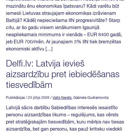
mazinātu ēnu ekonomikas īpatsvaru? Kādi varētu būt
iemesli Lietuvas straujajam ekonomikas izrāvienam
Baltijā? Kādēļ nepieciešama IIN progresivitāte? Starp
citu, ar šo gadu visiem ienākumiem Igaunijā
neapliekamais minimums ir vienāds – EUR 8400 gadā,
jeb EUR 700/mēn. Ar jaunajiem 3% IIN tiek bremzētas
ekonomiski aktīvu […]
Delfi.lv: Latvija ievieš
aizsardzību pret iebiedēšanas
tiesvedībām
Publikācijas
/ 23 jūlijs 2026
/
Valts Nerets
, Gabriela Gudramoviča
Latvijā sācis darbību Sabiedrības interesēs iesaistīto
personu aizsardzības likums – regulējums, kas vērsts
pret stratēģiskajām tiesvedībām, kuru mērķis nav tiesas
aizsardzība, bet gan personu, kas pauž kritisku viedokli