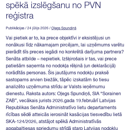
spēkā izslēgšanu no PVN
reģistra
Publikācijas
/ 24 jūlijs 2026
/
Oļegs Spundiņš
Vai pietiek ar to, ka prece objektīvi ir eksistējusi un
nonākusi līdz nākamajam pircējam, lai uzņēmums varētu
pierādīt šīs preces iegādi no konkrētā darījuma partnera?
Senāta atbilde – nepietiek. Izšķirošais ir tas, vai prece
patiešām saņemta no nodokļa rēķinā (un deklarācijā)
norādītās personas. Šis jautājums nodokļu praksē
sastopams arvien biežāk, tāpēc izskatām šo tiesu
analizēto uzņēmuma strīdu ar Valsts ieņēmumu
dienestu. Raksta autors: Oļegs Spundiņš, SIA “Sorainen
ZAB”, vecākais jurists 2026.gada 19.februārī Latvijas
Republikas Senāta Administratīvo lietu departaments
rīcības sēdē atteicās ierosināt kasācijas tiesvedību lietā
SKA-124/2026, atstājot spēkā Administratīvās
apgabaltiesas spriedumu strīdā starp Latvijas nodokļu