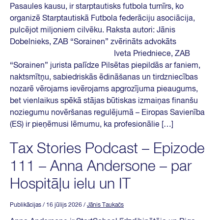
Pasaules kausu, ir starptautisks futbola turnīrs, ko
organizē Starptautiskā Futbola federāciju asociācija,
pulcējot miljoniem cilvēku. Raksta autori: Jānis
Dobelnieks, ZAB “Sorainen” zvērināts advokāts
Iveta Priedniece, ZAB
“Sorainen” jurista palīdze Pilsētas piepildās ar faniem,
naktsmītņu, sabiedriskās ēdināšanas un tirdzniecības
nozarē vērojams ievērojams apgrozījuma pieaugums,
bet vienlaikus spēkā stājas būtiskas izmaiņas finanšu
noziegumu novēršanas regulējumā – Eiropas Savienība
(ES) ir pieņēmusi lēmumu, ka profesionālie […]
Tax Stories Podcast – Epizode
111 – Anna Andersone – par
Hospitāļu ielu un IT
Publikācijas
/ 16 jūlijs 2026
/
Jānis Taukačs