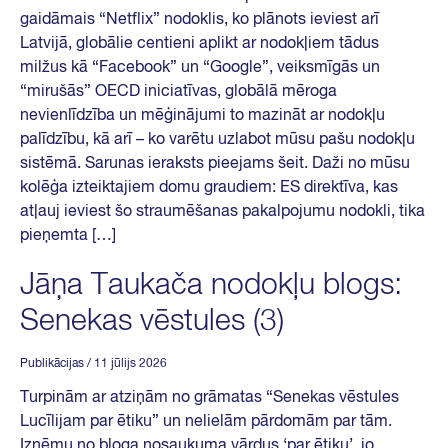
gaidāmais “Netflix” nodoklis, ko plānots ieviest arī
Latvijā, globālie centieni aplikt ar nodokļiem tādus
milžus kā “Facebook” un “Google”, veiksmīgās un
“mirušās” OECD iniciatīvas, globālā mēroga
nevienlīdzība un mēģinājumi to mazināt ar nodokļu
palīdzību, kā arī – ko varētu uzlabot mūsu pašu nodokļu
sistēmā. Sarunas ieraksts pieejams šeit. Daži no mūsu
kolēģa izteiktajiem domu graudiem: ES direktīva, kas
atļauj ieviest šo straumēšanas pakalpojumu nodokli, tika
pieņemta […]
Jāņa Taukača nodokļu blogs:
Senekas vēstules (3)
Publikācijas
/ 11 jūlijs 2026
Turpinām ar atziņām no grāmatas “Senekas vēstules
Lucīlijam par ētiku” un nelielām pārdomām par tām.
Izņēmu no bloga nosaukuma vārdus ‘par ētiku’, jo