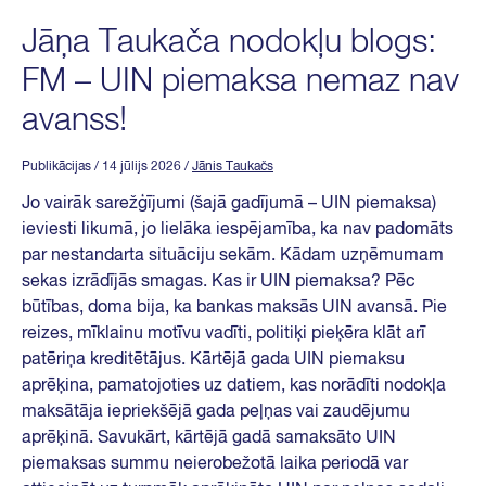
Jāņa Taukača nodokļu blogs:
FM – UIN piemaksa nemaz nav
avanss!
Publikācijas
/ 14 jūlijs 2026
/
Jānis Taukačs
Jo vairāk sarežģījumi (šajā gadījumā – UIN piemaksa)
ieviesti likumā, jo lielāka iespējamība, ka nav padomāts
par nestandarta situāciju sekām. Kādam uzņēmumam
sekas izrādījās smagas. Kas ir UIN piemaksa? Pēc
būtības, doma bija, ka bankas maksās UIN avansā. Pie
reizes, mīklainu motīvu vadīti, politiķi pieķēra klāt arī
patēriņa kreditētājus. Kārtējā gada UIN piemaksu
aprēķina, pamatojoties uz datiem, kas norādīti nodokļa
maksātāja iepriekšējā gada peļņas vai zaudējumu
aprēķinā. Savukārt, kārtējā gadā samaksāto UIN
piemaksas summu neierobežotā laika periodā var