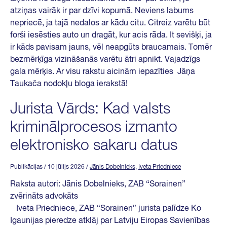
atziņas vairāk ir par dzīvi kopumā. Neviens labums
nepriecē, ja tajā nedalos ar kādu citu. Citreiz varētu būt
forši iesēsties auto un dragāt, kur acis rāda. It sevišķi, ja
ir kāds pavisam jauns, vēl neapgūts braucamais. Tomēr
bezmērķīga vizināšanās varētu ātri apnikt. Vajadzīgs
gala mērķis. Ar visu rakstu aicinām iepazīties Jāņa
Taukača nodokļu bloga ierakstā!
Jurista Vārds: Kad valsts
kriminālprocesos izmanto
elektronisko sakaru datus
Publikācijas
/ 10 jūlijs 2026
/
Jānis Dobelnieks
,
Iveta Priedniece
Raksta autori: Jānis Dobelnieks, ZAB “Sorainen”
zvērināts advokāts
Iveta Priedniece, ZAB “Sorainen” jurista palīdze Ko
Igaunijas pieredze atklāj par Latviju Eiropas Savienības