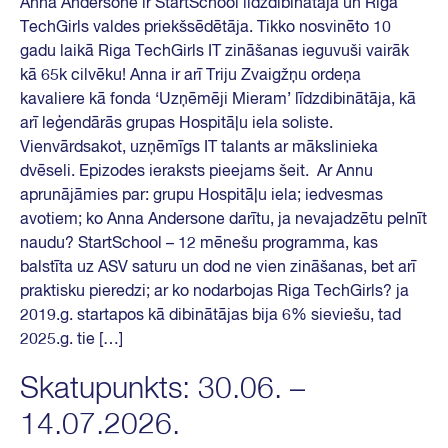
Anna Andersone ir StartSchool līdzdibinātāja un Riga
TechGirls valdes priekšsēdētāja. Tikko nosvinēto 10
gadu laikā Riga TechGirls IT zināšanas ieguvuši vairāk
kā 65k cilvēku! Anna ir arī Triju Zvaigžņu ordeņa
kavaliere kā fonda ‘Uzņēmēji Mieram’ līdzdibinātāja, kā
arī leģendārās grupas Hospitāļu iela soliste.
Vienvārdsakot, uzņēmīgs IT talants ar mākslinieka
dvēseli. Epizodes ieraksts pieejams šeit. Ar Annu
aprunājāmies par: grupu Hospitāļu iela; iedvesmas
avotiem; ko Anna Andersone darītu, ja nevajadzētu pelnīt
naudu? StartSchool – 12 mēnešu programma, kas
balstīta uz ASV saturu un dod ne vien zināšanas, bet arī
praktisku pieredzi; ar ko nodarbojas Riga TechGirls? ja
2019.g. startapos kā dibinātājas bija 6% sieviešu, tad
2025.g. tie […]
Skatupunkts: 30.06. –
14.07.2026.