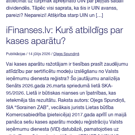
attiecināt uz turpmāk aprēķināto UIN par peļņas sadali
dividendēs. Tāpēc visi saprata, ka šis ir UIN avanss,
pareizi? Nepareizi! Atšķirība starp UIN un […]
iFinanses.lv: Kurš atbildīgs par
kases aparātu?
Publikācijas
/ 14 jūlijs 2026
/
Oļegs Spundiņš
Vai kases aparātu ražotājam ir tiesības prasīt zaudējumu
atlīdzību par sertificētu modeļu izslēgšanu no Valsts
ieņēmumu dienesta reģistra? Šo jautājumu analizēja
Senāts 2026.gada 26.marta spriedumā lietā SKA-
95/2026. Lietā ir būtiskas nianses un īpatnības, kas
ietekmēja tās rezultātu. Raksta autors: Oļegs Spundiņš,
SIA “Sorainen ZAB”, vecākais jurists Lietas būtība
Komercsabiedrība (pieteicēja) 2017.gada aprīlī un maijā
panāca sešu kases aparātu modeļu reģistrāciju Valsts
ieņēmumu dienesta (VID) datubāzē, pamatojoties uz