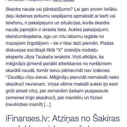
Skaidra nauda vai pārskaitījums? Lai gan arvien lielāku
daļu ikdienas pirkumu iespējams apmaksāt ar karti vai
telefonu, ir pakalpojumi un situācijas, kurās skaidra
nauda joprojām ir ierasta lieta. Aukles pakalpojumi,
skaistumkopšana, ogu un citu labumu iegāde no
mazajiem tirgotājiem – tie ir tikai daži piemēri. Plašas
diskusijas sociālajā tīklā “X” izraisījis nodokļu
eksperta Jāņa Taukača ieraksts. Viņš atklājis, ka
mēģinājis ģimenē panākt atteikšanos no norēķiniem
skaidrā naudā, tomēr sievu pārliecināt nav izdevies.
“Zaudēju cīņu sievai. Mēģināju pierunāt nemaksāt neko
skaidrucī nevienam. Viņas vēlme maksāt auklei (jo esot
grūti atrast citu), par zemenēm (laikam puspasaule
zemenes tirgo skaidrucī), par manikīru un frizieri
(nevēloties mainīt) […]
iFinanses.lv: Atziņas no Šakiras