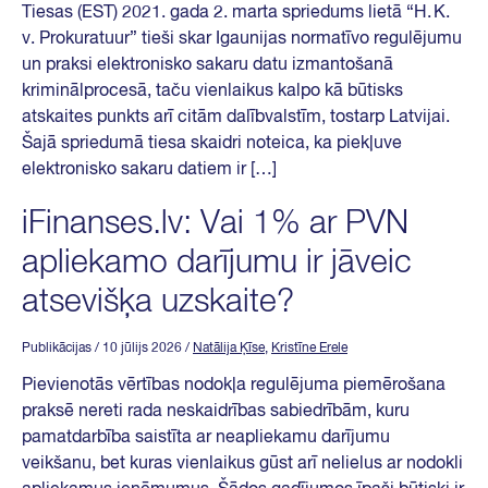
Tiesas (EST) 2021. gada 2. marta spriedums lietā “H. K.
v. Prokuratuur” tieši skar Igaunijas normatīvo regulējumu
un praksi elektronisko sakaru datu izmantošanā
kriminālprocesā, taču vienlaikus kalpo kā būtisks
atskaites punkts arī citām dalībvalstīm, tostarp Latvijai.
Šajā spriedumā tiesa skaidri noteica, ka piekļuve
elektronisko sakaru datiem ir […]
iFinanses.lv: Vai 1% ar PVN
apliekamo darījumu ir jāveic
atsevišķa uzskaite?
Publikācijas
/ 10 jūlijs 2026
/
Natālija Ķīse
,
Kristīne Erele
Pievienotās vērtības nodokļa regulējuma piemērošana
praksē nereti rada neskaidrības sabiedrībām, kuru
pamatdarbība saistīta ar neapliekamu darījumu
veikšanu, bet kuras vienlaikus gūst arī nelielus ar nodokli