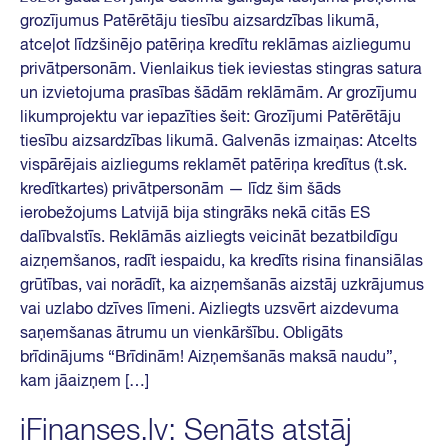
grozījumus Patērētāju tiesību aizsardzības likumā,
atceļot līdzšinējo patēriņa kredītu reklāmas aizliegumu
privātpersonām. Vienlaikus tiek ieviestas stingras satura
un izvietojuma prasības šādām reklāmām. Ar grozījumu
likumprojektu var iepazīties šeit: Grozījumi Patērētāju
tiesību aizsardzības likumā. Galvenās izmaiņas: Atcelts
vispārējais aizliegums reklamēt patēriņa kredītus (t.sk.
kredītkartes) privātpersonām — līdz šim šāds
ierobežojums Latvijā bija stingrāks nekā citās ES
dalībvalstīs. Reklāmās aizliegts veicināt bezatbildīgu
aizņemšanos, radīt iespaidu, ka kredīts risina finansiālas
grūtības, vai norādīt, ka aizņemšanās aizstāj uzkrājumus
vai uzlabo dzīves līmeni. Aizliegts uzsvērt aizdevuma
saņemšanas ātrumu un vienkāršību. Obligāts
brīdinājums “Brīdinām! Aizņemšanās maksā naudu”,
kam jāaizņem […]
iFinanses.lv: Senāts atstāj