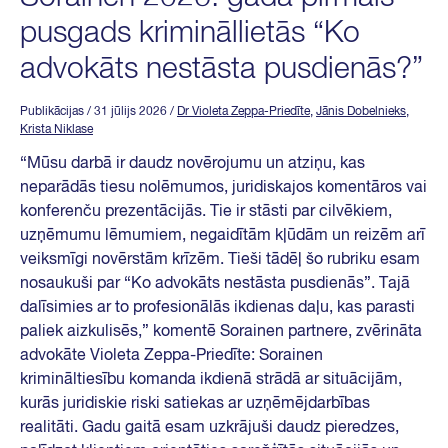
pusgads krimināllietās “Ko
advokāts nestāsta pusdienās?”
Publikācijas
/ 31 jūlijs 2026
/
Dr Violeta Zeppa-Priedīte
,
Jānis Dobelnieks
,
Krista Niklase
“Mūsu darbā ir daudz novērojumu un atziņu, kas
neparādās tiesu nolēmumos, juridiskajos komentāros vai
konferenču prezentācijās. Tie ir stāsti par cilvēkiem,
uzņēmumu lēmumiem, negaidītām kļūdām un reizēm arī
veiksmīgi novērstām krīzēm. Tieši tādēļ šo rubriku esam
nosaukuši par “Ko advokāts nestāsta pusdienās”. Tajā
dalīsimies ar to profesionālās ikdienas daļu, kas parasti
paliek aizkulisēs,” komentē Sorainen partnere, zvērināta
advokāte Violeta Zeppa-Priedīte: Sorainen
krimināltiesību komanda ikdienā strādā ar situācijām,
kurās juridiskie riski satiekas ar uzņēmējdarbības
realitāti. Gadu gaitā esam uzkrājuši daudz pieredzes,