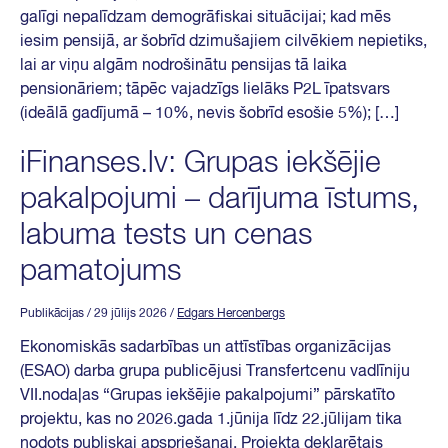
galīgi nepalīdzam demogrāfiskai situācijai; kad mēs
iesim pensijā, ar šobrīd dzimušajiem cilvēkiem nepietiks,
lai ar viņu algām nodrošinātu pensijas tā laika
pensionāriem; tāpēc vajadzīgs lielāks P2L īpatsvars
(ideālā gadījumā – 10%, nevis šobrīd esošie 5%); […]
iFinanses.lv: Grupas iekšējie
pakalpojumi – darījuma īstums,
labuma tests un cenas
pamatojums
Publikācijas
/ 29 jūlijs 2026
/
Edgars Hercenbergs
Ekonomiskās sadarbības un attīstības organizācijas
(ESAO) darba grupa publicējusi Transfertcenu vadlīniju
VII.nodaļas “Grupas iekšējie pakalpojumi” pārskatīto
projektu, kas no 2026.gada 1.jūnija līdz 22.jūlijam tika
nodots publiskai apspriešanai. Projekta deklarētais