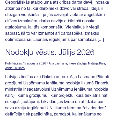
Ģeogrāfiskās atalgojuma atšķirības darba devēji nosaka
atkarībā no tā, kur darbinieks dzīvo vai strādā. Ideja ir
diezgan vienkārša – ja jūs dzīvojat vietā ar augstākām
dzīves izmaksām, darba devējs atbilstoši nosaka
atalgojumu, lai tās kompensētu. Vienlaikus ir viegli
saprast, kā to var izmantot arī darbaspēka izmaksu
optimizēšanai. Jaunais regulējums par samaksas […]
Nodokļu vēstis. Jūlijs 2026
Publikācijas
/ 5 augusts 2026
/
Aija Lasmane
,
Inese Zladeja
,
Natālija Ķīse
,
Jānis Taukačs
Latvijas tiesību akti Raksta autore: Aija Lasmane Plānoti
grozījumi Uzņēmumu ienākuma nodokļa likumā Finanšu
ministrija ir sagatavojusi Uzņēmumu ienākuma nodokļa
(UIN) likuma grozījumu likumprojektu, kurā tiek atrisināti
sekojoši jautājumi: Likvidācijas kvota un atlīdzība par
savu akciju iegūšanu UIN likuma termina “dividendes”
definīcija tiek papildināta, paredzot, ka ienākums no