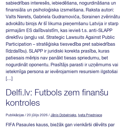
sabiedrības interesēs, iebiedēšana, nogurdināšana un
finansiāla un psiholoģiska izsmelšana. Raksta autori:
Valts Nerets, Gabriela Gudramoviča, Sorainen zvērinātu
advokātu birojs Ar šī likuma pieņemšanu Latvija ir starp
pirmajām ES dalībvalstīm, kas ievieš t.s. anti-SLAPP
direktīvu (angļu val. Strategic Lawsuits Against Public
Participation – stratēģiska tiesvedība pret sabiedrības
līdzdalību). SLAPP ir juridiski korekta prasība, kuras
patiesais mērķis nav panākt tiesas spriedumu, bet
nogurdināt oponentu. Prasītājs parasti ir uzņēmums vai
ietekmīga persona ar ievērojamiem resursiem ilgstošai
[…]
Delfi.lv: Futbols zem finanšu
kontroles
Publikācijas
/ 20 jūlijs 2026
/
Jānis Dobelnieks
,
Iveta Priedniece
FIFA Pasaules kauss, biežāk gan vienkārši dēvēts par