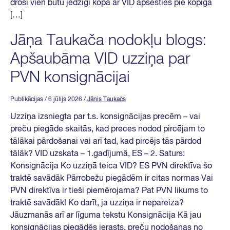
droši vien būtu jēdzīgi kopā ar VID apsēsties pie kopīga
[…]
Jāņa Taukača nodokļu blogs:
Apšaubāma VID uzziņa par
PVN konsignācijai
Publikācijas
/ 6 jūlijs 2026
/
Jānis Taukačs
Uzziņa izsniegta par t.s. konsignācijas precēm – vai
preču piegāde skaitās, kad preces nodod pircējam to
tālākai pārdošanai vai arī tad, kad pircējs tās pārdod
tālāk? VID uzskata – 1.gadījumā, ES – 2. Saturs:
Konsignācija Ko uzziņā teica VID? ES PVN direktīva šo
traktē savādāk Pārrobežu piegādēm ir citas normas Vai
PVN direktīva ir tieši piemērojama? Pat PVN likums to
traktē savādāk! Ko darīt, ja uzziņa ir nepareiza?
Jāuzmanās arī ar līguma tekstu Konsignācija Kā jau
konsignācijas piegādēs ierasts, preču nodošanas no