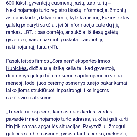
600 tūkst. gyventojų duomenų įrašų, tarp kurių –
Nekilnojamojo turto registro išrašų informacija, žmonių
asmens kodai, daliai žmonių kyla klausimų, kokios žalos
galėtų pridaryti sukčiai, jei ši informacija patektų į jų
rankas. LRT.lt pasidomėjo, ar sukčiai iš tiesų galėtų
gyventojų vardu pasiimti paskolą, parduoti jų
nekilnojamąjį turtą (NT).
Pasak teisės firmos „Sorainen“ ekspertės
Irmos
Kunickės
, didžiausią riziką kelia tai, kad gyventojų
duomenys galėjo būti renkami ir apdorojami ne vieną
mėnesį, todėl juos perėmę asmenys turėjo pakankamai
laiko jiems struktūruoti ir pasirengti tikslingoms
sukčiavimo atakoms.
„Turėdami tokį derinį kaip asmens kodas, vardas,
pavardė ir nekilnojamojo turto adresas, sukčiai gali kurti
itin įtikinamas apgaulės situacijas. Pavyzdžiui, žmogui
gali paskambinti asmuo, prisistatantis banko, mokesčių