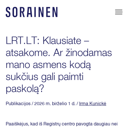
Praleisti
ir
eiti
Sorainen
į
turinį
LRT.LT: Klausiate –
atsakome. Ar žinodamas
mano asmens kodą
sukčius gali paimti
paskolą?
Publikacijos
/ 2026 m. birželio 1 d.
/
Irma Kunickė
Paaiškėjus, kad iš Registrų centro pavogta daugiau nei