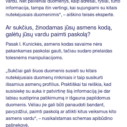
vardu. Net pavieniai duomenys, kaip adresai, ryšiai, turto
informacija, tampa itin vertingi, kai sujungiami su kitais
nutekėjusiais duomenimis“, – aiškino teisės ekspertė.
Ar sukčius, žinodamas jūsų asmens kodą,
galėtų jūsų vardu paimti paskolą?
Pasak I. Kunickės, asmens kodas savaime nėra
pakankamas paskolai gauti, tačiau sudaro prielaidas
tolesnėms manipuliacijoms.
„Sukčiai gali šiuos duomenis susieti su kitais
nutekėjusiais duomenų rinkiniais ir taip susikurti
išsamius asmenų profilius. Praktiškai tai reiškia, kad
susisiekę su auka ir patvirtinę šią informaciją jie dar
labiau sustiprina patikimumą ir išgauna papildomus
duomenis. Vėliau jie gali būti panaudoti bandant,
pavyzdžiui, paimti paskolą ar atlikti kitus veiksmus kito
asmens vardu“, – nusikalstamas schemas apibūdino
pašnekovė.