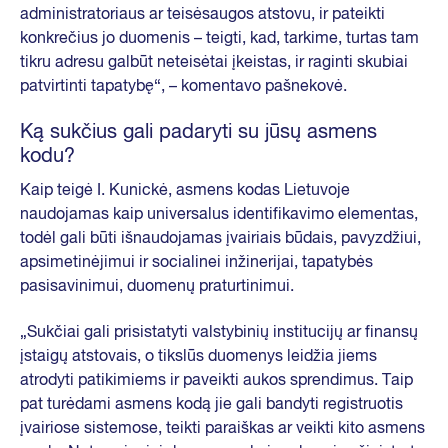
administratoriaus ar teisėsaugos atstovu, ir pateikti
konkrečius jo duomenis – teigti, kad, tarkime, turtas tam
tikru adresu galbūt neteisėtai įkeistas, ir raginti skubiai
patvirtinti tapatybę“, – komentavo pašnekovė.
Ką sukčius gali padaryti su jūsų asmens
kodu?
Kaip teigė I. Kunickė, asmens kodas Lietuvoje
naudojamas kaip universalus identifikavimo elementas,
todėl gali būti išnaudojamas įvairiais būdais, pavyzdžiui,
apsimetinėjimui ir socialinei inžinerijai, tapatybės
pasisavinimui, duomenų praturtinimui.
„Sukčiai gali prisistatyti valstybinių institucijų ar finansų
įstaigų atstovais, o tikslūs duomenys leidžia jiems
atrodyti patikimiems ir paveikti aukos sprendimus. Taip
pat turėdami asmens kodą jie gali bandyti registruotis
įvairiose sistemose, teikti paraiškas ar veikti kito asmens