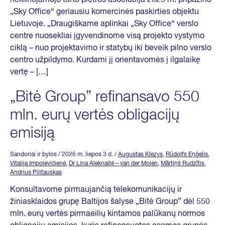
„Sky Office“ geriausiu komercinės paskirties objektu
Lietuvoje. „Draugiškame aplinkai „Sky Office“ verslo
centre nuosekliai įgyvendinome visą projekto vystymo
ciklą – nuo projektavimo ir statybų iki beveik pilno verslo
centro užpildymo. Kurdami jį orientavomės į ilgalaikę
vertę – […]
„Bitė Group” refinansavo 550
mln. eurų vertės obligacijų
emisiją
Sandoriai ir bylos
/ 2026 m. liepos 3 d.
/
Augustas Klezys
,
Rūdolfs Eņģelis
,
Vitalija Impolevičienė
,
Dr Lina Aleknaitė – van der Molen
,
Mārtiņš Rudzītis
,
Andrius Pilitauskas
Konsultavome pirmaujančią telekomunikacijų ir
žiniasklaidos grupę Baltijos šalyse „Bitė Group” dėl 550
mln. eurų vertės pirmaeilių kintamos palūkanų normos