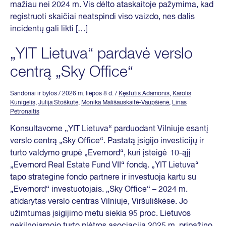
mažiau nei 2024 m. Vis dėlto ataskaitoje pažymima, kad
registruoti skaičiai neatspindi viso vaizdo, nes dalis
incidentų gali likti […]
„YIT Lietuva“ pardavė verslo
centrą „Sky Office“
Sandoriai ir bylos
/ 2026 m. liepos 8 d.
/
Kęstutis Adamonis
,
Karolis
Kunigėlis
,
Julija Stoškutė
,
Monika Mališauskaitė-Vaupšienė
,
Linas
Petronaitis
Konsultavome „YIT Lietuva“ parduodant Vilniuje esantį
verslo centrą „Sky Office“. Pastatą įsigijo investicijų ir
turto valdymo grupė „Evernord“, kuri įsteigė 10-ąjį
„Evernord Real Estate Fund VII“ fondą. „YIT Lietuva“
tapo strategine fondo partnere ir investuoja kartu su
„Evernord“ investuotojais. „Sky Office“ – 2024 m.
atidarytas verslo centras Vilniuje, Viršuliškėse. Jo
užimtumas įsigijimo metu siekia 95 proc. Lietuvos
nekilnojamojo turto plėtros asociacija 2025 m. pripažino