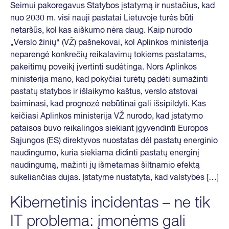
Seimui pakoregavus Statybos įstatymą ir nustačius, kad
nuo 2030 m. visi nauji pastatai Lietuvoje turės būti
netaršūs, kol kas aiškumo nėra daug. Kaip nurodo
„Verslo žinių“ (VŽ) pašnekovai, kol Aplinkos ministerija
neparengė konkrečių reikalavimų tokiems pastatams,
pakeitimų poveikį įvertinti sudėtinga. Nors Aplinkos
ministerija mano, kad pokyčiai turėtų padėti sumažinti
pastatų statybos ir išlaikymo kaštus, verslo atstovai
baiminasi, kad prognozė nebūtinai gali išsipildyti. Kas
keičiasi Aplinkos ministerija VŽ nurodo, kad įstatymo
pataisos buvo reikalingos siekiant įgyvendinti Europos
Sąjungos (ES) direktyvos nuostatas dėl pastatų energinio
naudingumo, kuria siekiama didinti pastatų energinį
naudingumą, mažinti jų išmetamas šiltnamio efektą
sukeliančias dujas. Įstatyme nustatyta, kad valstybės […]
Kibernetinis incidentas – ne tik
IT problema: įmonėms gali