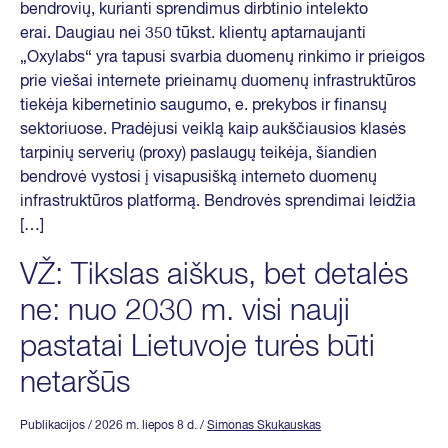
bendrovių, kurianti sprendimus dirbtinio intelekto
erai. Daugiau nei 350 tūkst. klientų aptarnaujanti
„Oxylabs“ yra tapusi svarbia duomenų rinkimo ir prieigos
prie viešai internete prieinamų duomenų infrastruktūros
tiekėja kibernetinio saugumo, e. prekybos ir finansų
sektoriuose. Pradėjusi veiklą kaip aukščiausios klasės
tarpinių serverių (proxy) paslaugų teikėja, šiandien
bendrovė vystosi į visapusišką interneto duomenų
infrastruktūros platformą. Bendrovės sprendimai leidžia
[…]
VŽ: Tikslas aiškus, bet detalės
ne: nuo 2030 m. visi nauji
pastatai Lietuvoje turės būti
netaršūs
Publikacijos
/ 2026 m. liepos 8 d.
/
Simonas Skukauskas