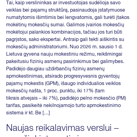
Tai, kaip verslininkas ar investuotojas sudėlioja savo
veiklas bei pajamų struktūrą, pasinaudoja įstatymuose
numatytomis išimtimis bei lengvatomis, gali turėti įtakos
mokėtinų mokesčių sumai. Galimos įvairios mokesčių
mokėtojui palankios kombinacijos, tačiau jos turi būti
pagrįstos, sako ekspertai. Antraip gali tekti aiškintis su
mokesčių administratoriumi. Nuo 2026 m. sausio 1 d.
Lietuva gyvena nauju mokestiniu režimu, reikšmingai
pakeitusiu fizinių asmenų pasirinkimus bei galimybes.
Padidėjo daugiau uždirbančių fizinių asmenų
apmokestinimas, atsirado progresyvesnis gyventojų
pajamų mokestis (GPM), išaugo individualios veiklos
mokesčių našta, 1 proc. punktu, iki 17% (tam
tikrais atvejais – iki 7%), padidėjo pelno mokesčio (PM)
tarifas, pasikeitė nekilnojamojo turto apmokestinimo
sistema ir kt. Be […]
Naujas reikalavimas verslui –