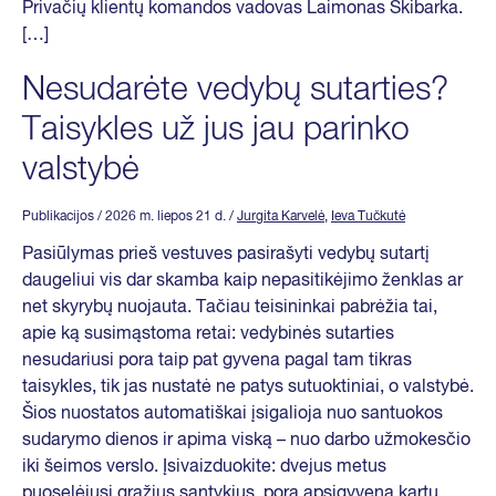
Privačių klientų komandos vadovas Laimonas Skibarka.
[…]
Nesudarėte vedybų sutarties?
Taisykles už jus jau parinko
valstybė
Publikacijos
/ 2026 m. liepos 21 d.
/
Jurgita Karvelė
,
Ieva Tučkutė
Pasiūlymas prieš vestuves pasirašyti vedybų sutartį
daugeliui vis dar skamba kaip nepasitikėjimo ženklas ar
net skyrybų nuojauta. Tačiau teisininkai pabrėžia tai,
apie ką susimąstoma retai: vedybinės sutarties
nesudariusi pora taip pat gyvena pagal tam tikras
taisykles, tik jas nustatė ne patys sutuoktiniai, o valstybė.
Šios nuostatos automatiškai įsigalioja nuo santuokos
sudarymo dienos ir apima viską – nuo darbo užmokesčio
iki šeimos verslo. Įsivaizduokite: dvejus metus
puoselėjusi gražius santykius, pora apsigyvena kartu,