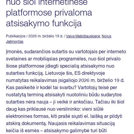
nuo šiol internetinėse
platformose privaloma
atsisakymo funkcija
Publikacijos
/ 2026 m. birželio 19 d.
/
Vaiva Mašidlauskienė
,
Nojus
Jašmontas
Įmonės, sudarančios sutartis su vartotojais per interneto
svetaines ar mobiliąsias programėles, nuo šiol privalo
šiose platformose įdiegti specialią atsisakymo nuo
sutarties funkciją. Lietuvoje šis, ES direktyvoje
numatytas reikalavimas įsigaliojo 2026 m. birželio 19 d.
Kas pasikeitė ir kodėl tai svarbu? Vartotojų teisė per
nustatytą terminą atsisakyti nuotoliniu būdu sudarytos
sutarties nėra nauja – ji veikė ir anksčiau. Tačiau iki šiol
daug kas priklausė nuo verslininko: vieni siūlė
elektronines formas, kiti prašė siųsti el. laišką ar pildyti
atskirą dokumentą. Naujasis reikalavimas situaciją
keičia iš esmės – atsisakymo galimybė turi būti