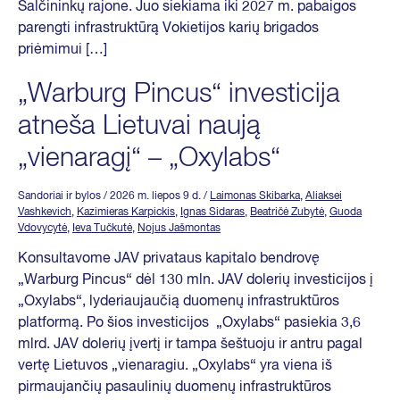
Šalčininkų rajone. Juo siekiama iki 2027 m. pabaigos
parengti infrastruktūrą Vokietijos karių brigados
priėmimui […]
„Warburg Pincus“ investicija
atneša Lietuvai naują
„vienaragį“ – „Oxylabs“
Sandoriai ir bylos
/ 2026 m. liepos 9 d.
/
Laimonas Skibarka
,
Aliaksei
Vashkevich
,
Kazimieras Karpickis
,
Ignas Sidaras
,
Beatričė Zubytė
,
Guoda
Vdovycytė
,
Ieva Tučkutė
,
Nojus Jašmontas
Konsultavome JAV privataus kapitalo bendrovę
„Warburg Pincus“ dėl 130 mln. JAV dolerių investicijos į
„Oxylabs“, lyderiaujaučią duomenų infrastruktūros
platformą. Po šios investicijos „Oxylabs“ pasiekia 3,6
mlrd. JAV dolerių įvertį ir tampa šeštuoju ir antru pagal
vertę Lietuvos „vienaragiu. „Oxylabs“ yra viena iš
pirmaujančių pasaulinių duomenų infrastruktūros