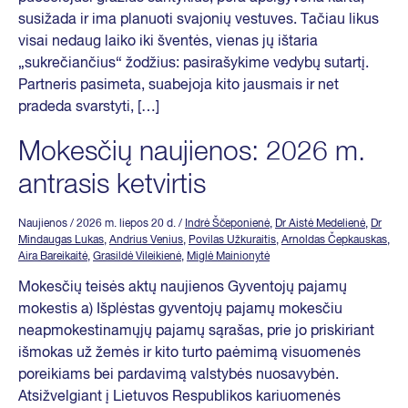
susižada ir ima planuoti svajonių vestuves. Tačiau likus
visai nedaug laiko iki šventės, vienas jų ištaria
„sukrečiančius“ žodžius: pasirašykime vedybų sutartį.
Partneris pasimeta, suabejoja kito jausmais ir net
pradeda svarstyti, […]
Mokesčių naujienos: 2026 m.
antrasis ketvirtis
Naujienos
/ 2026 m. liepos 20 d.
/
Indrė Ščeponienė
,
Dr Aistė Medelienė
,
Dr
Mindaugas Lukas
,
Andrius Venius
,
Povilas Užkuraitis
,
Arnoldas Čepkauskas
,
Aira Bareikaitė
,
Grasildė Vileikienė
,
Miglė Mainionytė
Mokesčių teisės aktų naujienos Gyventojų pajamų
mokestis a) Išplėstas gyventojų pajamų mokesčiu
neapmokestinamųjų pajamų sąrašas, prie jo priskiriant
išmokas už žemės ir kito turto paėmimą visuomenės
poreikiams bei pardavimą valstybės nuosavybėn.
Atsižvelgiant į Lietuvos Respublikos kariuomenės