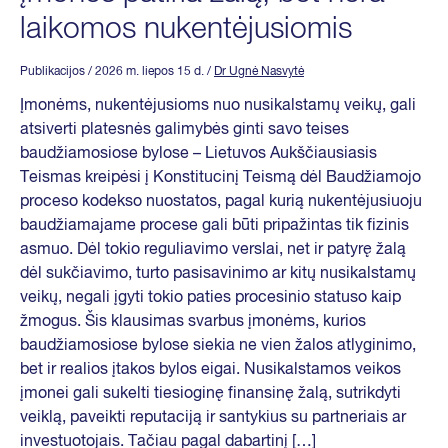
laikomos nukentėjusiomis
Publikacijos
/ 2026 m. liepos 15 d.
/
Dr Ugnė Nasvytė
Įmonėms, nukentėjusioms nuo nusikalstamų veikų, gali
atsiverti platesnės galimybės ginti savo teises
baudžiamosiose bylose – Lietuvos Aukščiausiasis
Teismas kreipėsi į Konstitucinį Teismą dėl Baudžiamojo
proceso kodekso nuostatos, pagal kurią nukentėjusiuoju
baudžiamajame procese gali būti pripažintas tik fizinis
asmuo. Dėl tokio reguliavimo verslai, net ir patyrę žalą
dėl sukčiavimo, turto pasisavinimo ar kitų nusikalstamų
veikų, negali įgyti tokio paties procesinio statuso kaip
žmogus. Šis klausimas svarbus įmonėms, kurios
baudžiamosiose bylose siekia ne vien žalos atlyginimo,
bet ir realios įtakos bylos eigai. Nusikalstamos veikos
įmonei gali sukelti tiesioginę finansinę žalą, sutrikdyti
veiklą, paveikti reputaciją ir santykius su partneriais ar
investuotojais. Tačiau pagal dabartinį […]