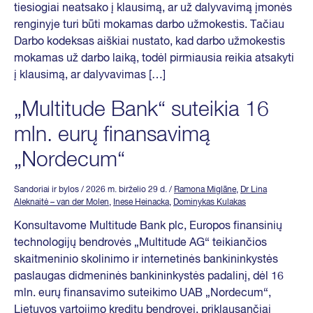
tiesiogiai neatsako į klausimą, ar už dalyvavimą įmonės
renginyje turi būti mokamas darbo užmokestis. Tačiau
Darbo kodeksas aiškiai nustato, kad darbo užmokestis
mokamas už darbo laiką, todėl pirmiausia reikia atsakyti
į klausimą, ar dalyvavimas […]
„Multitude Bank“ suteikia 16
mln. eurų finansavimą
„Nordecum“
Sandoriai ir bylos
/ 2026 m. birželio 29 d.
/
Ramona Miglāne
,
Dr Lina
Aleknaitė – van der Molen
,
Inese Heinacka
,
Dominykas Kulakas
Konsultavome Multitude Bank plc, Europos finansinių
technologijų bendrovės „Multitude AG“ teikiančios
skaitmeninio skolinimo ir internetinės bankininkystės
paslaugas didmeninės bankininkystės padalinį, dėl 16
mln. eurų finansavimo suteikimo UAB „Nordecum“,
Lietuvos vartojimo kreditų bendrovei, priklausančiai