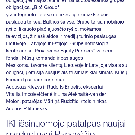
obligacijų emisijos, kuria refinansuotos esamos grupės
obligacijos. „Bitė Group”
yra integruotų telekomunikacijų ir žiniasklaidos
paslaugų teikėja Baltijos šalyse. Grupė teikia mobiliojo
ryšio, fiksuoto plačiajuosčio ryšio, mokamos
televizijos, žiniasklaidos ir medijų turinio paslaugas
Lietuvoje, Latvijoje ir Estijoje. Grupę netiesiogiai
kontroliuoja „Providence Equity Partners” valdomi
fondai. Mūsų komanda ir paslaugos
Mes konsultavome klientą Lietuvoje ir Latvijoje visais su
obligacijų emisija susijusiais teisiniais klausimais. Mūsų
komandą sudarė partneriai
Augustas Klezys ir Rudolfs Engelis, ekspertai
Vitalija Impolevičienė ir Lina Aleknaitė-van der
Molen, patarėjas Mārtiņš Rudzītis ir teisininkas
Andrius Pilitauskas.
IKI išsinuomojo patalpas naujai
parduotuvei Panevėžio