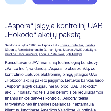
„Aspora“ įsigyja kontrolinį UAB
„Hokodo“ akcijų paketą
Sandoriai ir bylos
/ 2026 m. liepos 27 d.
/
Tomas Kontautas
,
Evaldas
Dūdonis
,
Raminta Karlonaitė-Durnan
,
Ignas Sidaras
,
Akvilė Jurkaitytė
,
Karolina Kasciukevičiūtė
,
Andrius Pilitauskas
,
Eglė Mikšytė
Konsultavome JAV finansinių technologijų bendrovę
„Vance Inc.“, valdančią „Aspora“ prekės ženklą, dėl
kontrolinio Lietuvos elektroninių pinigų įstaigos UAB
„Hokodo“ akcijų paketo įsigijimo. Lietuvos bankas leido
„Aspora“ įsigyti daugiau nei 50 proc. UAB „Hokodo“
akcijų ir balsavimo teisių bei perimti šios reguliuojamos
finansų rinkos dalyvės kontrolę. „Aspora“ teikia
tarpvalstybines finansines paslaugas ir aptarnauja
klientus Jungtinėse Amerikos Valstijose, Jungtinėje