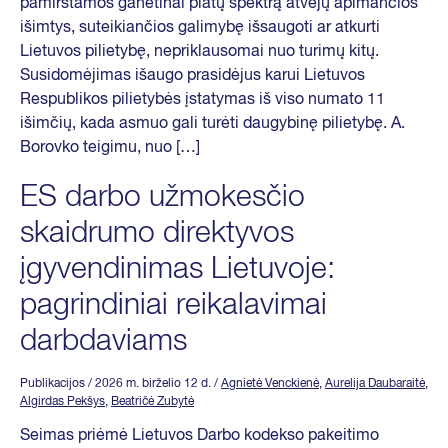
pamirštamos ganėtinai platų spektrą atvejų apimančios
išimtys, suteikiančios galimybę išsaugoti ar atkurti
Lietuvos pilietybę, nepriklausomai nuo turimų kitų.
Susidomėjimas išaugo prasidėjus karui Lietuvos
Respublikos pilietybės įstatymas iš viso numato 11
išimčių, kada asmuo gali turėti daugybinę pilietybę. A.
Borovko teigimu, nuo […]
ES darbo užmokesčio
skaidrumo direktyvos
įgyvendinimas Lietuvoje:
pagrindiniai reikalavimai
darbdaviams
Publikacijos
/ 2026 m. birželio 12 d.
/
Agnietė Venckienė
,
Aurelija Daubaraitė
,
Algirdas Pekšys
,
Beatričė Zubytė
Seimas priėmė Lietuvos Darbo kodekso pakeitimo