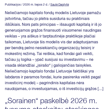
Publikacijos
/ 2026 m. liepos 2 d.
/
Saulė Dagilytė
Neliečiamojo kapitalo fondų modelis Lietuvoje pamažu
įsitvirtina, tačiau jo plėtra susiduria su praktiniais
iššūkiais. Nors pats principas – išsaugoti kapitalą ir iš jo
generuojamos grąžos finansuoti visuomenei naudingas
veiklas – yra aiškus ir tarptautinėje praktikoje plačiai
taikomas, Lietuvoje šis modelis vis dar adaptuojamas
per bendrą pelno nesiekiančių organizacijų teisinį ir
mokestinį režimą. Tai reiškia, kad fondai gali veikti,
tačiau jų logika – ypač susijusi su investavimu – ne
visada sklandžiai „įsirašo“ į galiojančias taisykles.
Neliečiamojo kapitalo fondai Lietuvoje faktiškai yra
labdaros ir paramos fondai, kurie pasirenka veikti pagal
investicinį modelį – pagrindinis kapitalas nėra
naudojamas, o investuojamas, o iš investicijų grąžos […]
„Sorainen“ paskelbė 2026 m.