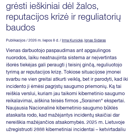
grėsti ieškiniai dėl žalos,
reputacijos krizė ir reguliatorių
baudos
Publikacijos
/ 2026 m. liepos 8 d.
/
Irma Kunickė
,
Ignas Sidaras
Vienas darbuotojo paspaudimas ant apgaulingos
nuorodos, laiku neatnaujinta sistema ar neįvertintas
išorės tiekėjas gali peraugti į teisinį ginčą, reguliuotojo
tyrimą ar reputacijos krizę. Tokiose situacijose įmonei
svarbu ne vien greitai atkurti veiklą, bet ir parodyti, kad iki
incidento ji ėmėsi pagrįstų saugumo priemonių. Ką tai
reiškia verslui, kuriam jau taikomi kibernetinio saugumo
reikalavimai, aiškina teisės firmos „Sorainen“ ekspertai.
Naujausia Nacionalinė kibernetinio saugumo būklės
ataskaita rodo, kad mažėjantys incidentų skaičiai dar
nereiškia mažėjančios atsakomybės. 2025 m. Lietuvoje
užregistruoti 2888 kibernetiniai incidentai – ketvirtadaliu