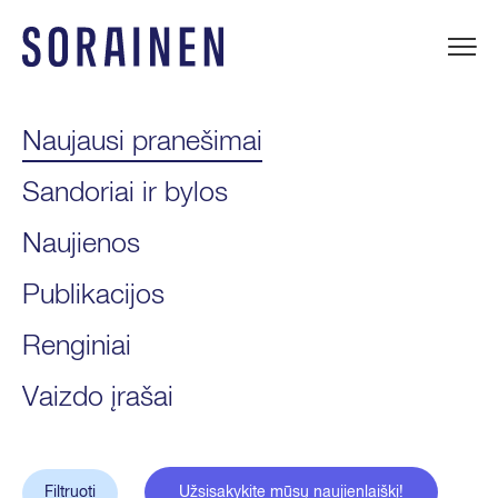
Praleisti
ir
eiti
Sorainen
į
turinį
Naujausi pranešimai
Sandoriai ir bylos
Naujienos
Publikacijos
Renginiai
Vaizdo įrašai
Filtruoti
Užsisakykite mūsų naujienlaiškį!