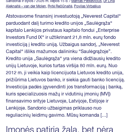
Sandoriai ir bylos
/ 2026 m. liepos 15 d.
/
Mantas Petkevičius
,
Dr Lina
Aleknaitė – van der Molen
,
Rytė Rečiūnaitė
,
Povilas Virbašius
Atstovavome finansinį investuotoją „Neverest Capital“
parduodant dalį turimo kredito unijos „Saulėgrąža“
kapitalo Lenkijos privataus kapitalo fondui „Enterprise
Investors Fund IX“ ir užtikrinant 21,8 mln. eurų fondo
investiciją į kredito uniją. Užbaigus sandorį, „Neverest
Capital“ išliks mažumos dalininku “Saulėgrąžoje”.
Kredito unija „Saulėgrąža“ yra viena didžiausių kredito
unijų Lietuvoje, kurios turtas viršija 80 mln. eurų. Nuo
2012 m. ji veikia kaip licencijuota Lietuvos kredito unija,
prižiūrima Lietuvos banko, ir siekia gauti banko licenciją.
Investicija padės įgyvendinti jos transformaciją į banką,
kuris specializuosis mažų ir vidutinių įmonių (MVĮ)
finansavimo srityje Lietuvoje, Latvijoje, Estijoje ir
Lenkijoje. Sandorio užbaigimas priklauso nuo
reguliacinių leidimų gavimo. Mūsų komanda […]
Įmonės patiria žalą, bet nėra