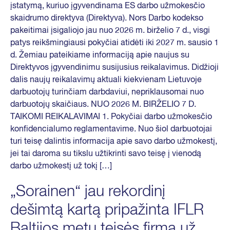
įstatymą, kuriuo įgyvendinama ES darbo užmokesčio
skaidrumo direktyva (Direktyva). Nors Darbo kodekso
pakeitimai įsigaliojo jau nuo 2026 m. birželio 7 d., visgi
patys reikšmingiausi pokyčiai atidėti iki 2027 m. sausio 1
d. Žemiau pateikiame informaciją apie naujus su
Direktyvos įgyvendinimu susijusius reikalavimus. Didžioji
dalis naujų reikalavimų aktuali kiekvienam Lietuvoje
darbuotojų turinčiam darbdaviui, nepriklausomai nuo
darbuotojų skaičiaus. NUO 2026 M. BIRŽELIO 7 D.
TAIKOMI REIKALAVIMAI 1. Pokyčiai darbo užmokesčio
konfidencialumo reglamentavime. Nuo šiol darbuotojai
turi teisę dalintis informacija apie savo darbo užmokestį,
jei tai daroma su tikslu užtikrinti savo teisę į vienodą
darbo užmokestį už tokį […]
„Sorainen“ jau rekordinį
dešimtą kartą pripažinta IFLR
Baltijos metų teisės firma už