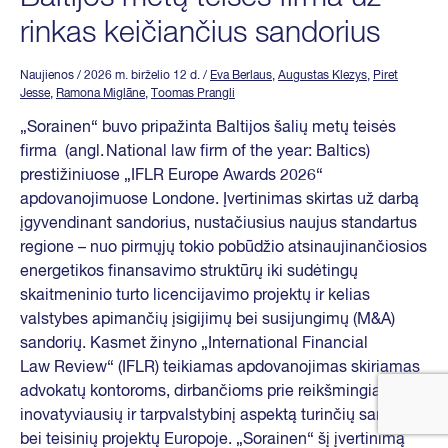
rinkas keičiančius sandorius
Naujienos
/ 2026 m. birželio 12 d.
/
Eva Berlaus
,
Augustas Klezys
,
Piret
Jesse
,
Ramona Miglāne
,
Toomas Prangli
„Sorainen“ buvo pripažinta Baltijos šalių metų teisės
firma (angl. National law firm of the year: Baltics)
prestižiniuose „IFLR Europe Awards 2026“
apdovanojimuose Londone. Įvertinimas skirtas už darbą
įgyvendinant sandorius, nustačiusius naujus standartus
regione – nuo pirmųjų tokio pobūdžio atsinaujinančiosios
energetikos finansavimo struktūrų iki sudėtingų
skaitmeninio turto licencijavimo projektų ir kelias
valstybes apimančių įsigijimų bei susijungimų (M&A)
sandorių. Kasmet žinyno „International Financial
Law Review“ (IFLR) teikiamas apdovanojimas skiriamas
advokatų kontoroms, dirbančioms prie reikšmingiausių,
inovatyviausių ir tarpvalstybinį aspektą turinčių sandorių
bei teisinių projektų Europoje. „Sorainen“ šį įvertinimą