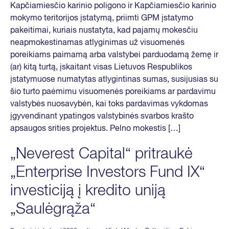
Kapčiamiesčio karinio poligono ir Kapčiamiesčio karinio
mokymo teritorijos įstatymą, priimti GPM įstatymo
pakeitimai, kuriais nustatyta, kad pajamų mokesčiu
neapmokestinamas atlyginimas už visuomenės
poreikiams paimamą arba valstybei parduodamą žemę ir
(ar) kitą turtą, įskaitant visas Lietuvos Respublikos
įstatymuose numatytas atlygintinas sumas, susijusias su
šio turto paėmimu visuomenės poreikiams ar pardavimu
valstybės nuosavybėn, kai toks pardavimas vykdomas
įgyvendinant ypatingos valstybinės svarbos krašto
apsaugos srities projektus. Pelno mokestis […]
„Neverest Capital“ pritraukė
„Enterprise Investors Fund IX“
investiciją į kredito uniją
„Saulėgrąža“