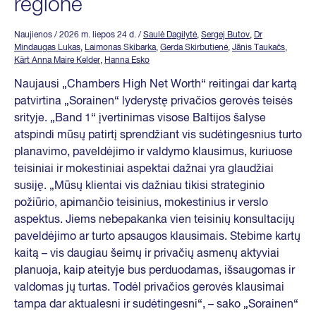
regione
Naujienos
/ 2026 m. liepos 24 d.
/
Saulė Dagilytė
,
Sergej Butov
,
Dr
Mindaugas Lukas
,
Laimonas Skibarka
,
Gerda Skirbutienė
,
Jānis Taukačs
,
Kärt Anna Maire Kelder
,
Hanna Esko
Naujausi „Chambers High Net Worth“ reitingai dar kartą
patvirtina „Sorainen“ lyderystę privačios gerovės teisės
srityje. „Band 1“ įvertinimas visose Baltijos šalyse
atspindi mūsų patirtį sprendžiant vis sudėtingesnius turto
planavimo, paveldėjimo ir valdymo klausimus, kuriuose
teisiniai ir mokestiniai aspektai dažnai yra glaudžiai
susiję. „Mūsų klientai vis dažniau tikisi strateginio
požiūrio, apimančio teisinius, mokestinius ir verslo
aspektus. Jiems nebepakanka vien teisinių konsultacijų
paveldėjimo ar turto apsaugos klausimais. Stebime kartų
kaitą – vis daugiau šeimų ir privačių asmenų aktyviai
planuoja, kaip ateityje bus perduodamas, išsaugomas ir
valdomas jų turtas. Todėl privačios gerovės klausimai
tampa dar aktualesni ir sudėtingesni“, – sako „Sorainen“