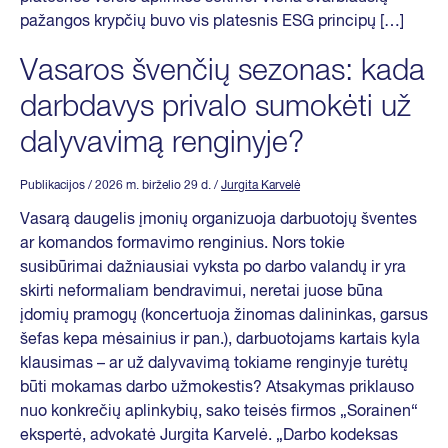
pažangos krypčių buvo vis platesnis ESG principų […]
Vasaros švenčių sezonas: kada
darbdavys privalo sumokėti už
dalyvavimą renginyje?
Publikacijos
/ 2026 m. birželio 29 d.
/
Jurgita Karvelė
Vasarą daugelis įmonių organizuoja darbuotojų šventes
ar komandos formavimo renginius. Nors tokie
susibūrimai dažniausiai vyksta po darbo valandų ir yra
skirti neformaliam bendravimui, neretai juose būna
įdomių pramogų (koncertuoja žinomas dalininkas, garsus
šefas kepa mėsainius ir pan.), darbuotojams kartais kyla
klausimas – ar už dalyvavimą tokiame renginyje turėtų
būti mokamas darbo užmokestis? Atsakymas priklauso
nuo konkrečių aplinkybių, sako teisės firmos „Sorainen“
ekspertė, advokatė Jurgita Karvelė. „Darbo kodeksas