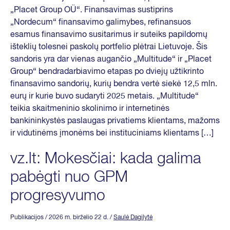
„Placet Group OÜ“. Finansavimas sustiprins
„Nordecum“ finansavimo galimybes, refinansuos
esamus finansavimo susitarimus ir suteiks papildomų
išteklių tolesnei paskolų portfelio plėtrai Lietuvoje. Šis
sandoris yra dar vienas augančio „Multitude“ ir „Placet
Group“ bendradarbiavimo etapas po dviejų užtikrinto
finansavimo sandorių, kurių bendra vertė siekė 12,5 mln.
eurų ir kurie buvo sudaryti 2025 metais. „Multitude“
teikia skaitmeninio skolinimo ir internetinės
bankininkystės paslaugas privatiems klientams, mažoms
ir vidutinėms įmonėms bei instituciniams klientams […]
vz.lt: Mokesčiai: kada galima
pabėgti nuo GPM
progresyvumo
Publikacijos
/ 2026 m. birželio 22 d.
/
Saulė Dagilytė