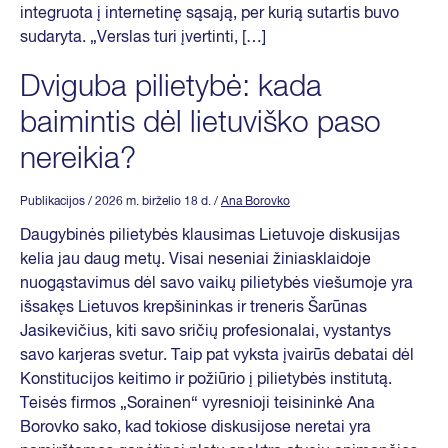
integruota į internetinę sąsają, per kurią sutartis buvo
sudaryta. „Verslas turi įvertinti, […]
Dviguba pilietybė: kada
baimintis dėl lietuviško paso
nereikia?
Publikacijos
/ 2026 m. birželio 18 d.
/
Ana Borovko
Daugybinės pilietybės klausimas Lietuvoje diskusijas
kelia jau daug metų. Visai neseniai žiniasklaidoje
nuogąstavimus dėl savo vaikų pilietybės viešumoje yra
išsakęs Lietuvos krepšininkas ir treneris Šarūnas
Jasikevičius, kiti savo sričių profesionalai, vystantys
savo karjeras svetur. Taip pat vyksta įvairūs debatai dėl
Konstitucijos keitimo ir požiūrio į pilietybės institutą.
Teisės firmos „Sorainen“ vyresnioji teisininkė Ana
Borovko sako, kad tokiose diskusijose neretai yra