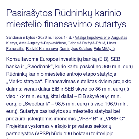
Pasirašytos Rūdninkų karinio
miestelio finansavimo sutartys
Sandoriai ir bylos
/ 2026 m. liepos 14 d.
/
Vitalija Impolevičienė
,
Augustas
Klezys
,
Asta Augutytė-Rapkevičienė
,
Gabrielė Raižytė-Džulė
,
Linas
Petronaitis
,
Radvilė Karmanovė
,
Dominykas Kulakas
,
Eglė Mikšytė
Konsultavome Europos investicijų banką (EIB), SEB
banką ir „Swedbank“, kurie kartu paskolino 369 mln. eurų
Rūdninkų karinio miestelio antrojo etapo statytojai
„Merko statyba“. Finansavimas suteiktas dviem projekto
dalims: vienai daliai EIB ir SEB skyrė po 86 mln. eurų (iš
viso 172 mln. eurų), kitai daliai – EIB skyrė 98,4 mln.
eurų, o „Swedbank“ – 98,5 mln. eurų (iš viso 196,9 mln.
eurų). Sutartys pasirašytos su miestelio statybai bei
priežiūrai įsteigtomis įmonėmis „VPSP B“ ir „VPSP C“.
Projektas vystomas viešojo ir privataus sektorių
partnerystės (VPSP) būdu 190 hektarų teritorijoje