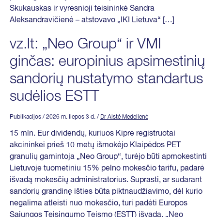
Skukauskas ir vyresnioji teisininkė Sandra
Aleksandravičienė – atstovavo „IKI Lietuva“ […]
vz.lt: „Neo Group“ ir VMI
ginčas: europinius apsimestinių
sandorių nustatymo standartus
sudėlios ESTT
Publikacijos
/ 2026 m. liepos 3 d.
/
Dr Aistė Medelienė
15 mln. Eur dividendų, kuriuos Kipre registruotai
akcininkei prieš 10 metų išmokėjo Klaipėdos PET
granulių gamintoja „Neo Group“, turėjo būti apmokestinti
Lietuvoje tuometiniu 15% pelno mokesčio tarifu, padarė
išvadą mokesčių administratorius. Suprasti, ar sudarant
sandorių grandinę išties būta piktnaudžiavimo, dėl kurio
negalima atleisti nuo mokesčio, turi padėti Europos
Sąjungos Teisingumo Teismo (ESTT) išvada. „Neo