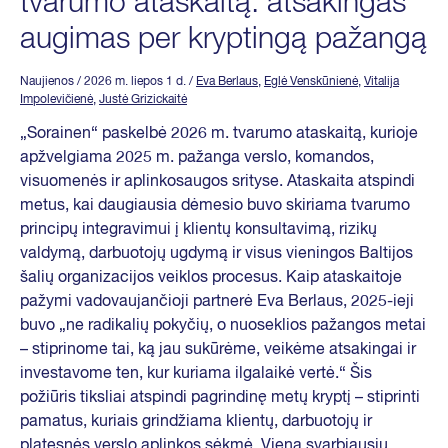
tvarumo ataskaitą: atsakingas
augimas per kryptingą pažangą
Naujienos
/ 2026 m. liepos 1 d.
/
Eva Berlaus
,
Eglė Venskūnienė
,
Vitalija
Impolevičienė
,
Justė Grizickaitė
„Sorainen“ paskelbė 2026 m. tvarumo ataskaitą, kurioje
apžvelgiama 2025 m. pažanga verslo, komandos,
visuomenės ir aplinkosaugos srityse. Ataskaita atspindi
metus, kai daugiausia dėmesio buvo skiriama tvarumo
principų integravimui į klientų konsultavimą, rizikų
valdymą, darbuotojų ugdymą ir visus vieningos Baltijos
šalių organizacijos veiklos procesus. Kaip ataskaitoje
pažymi vadovaujančioji partnerė Eva Berlaus, 2025-ieji
buvo „ne radikalių pokyčių, o nuoseklios pažangos metai
– stiprinome tai, ką jau sukūrėme, veikėme atsakingai ir
investavome ten, kur kuriama ilgalaikė vertė.“ Šis
požiūris tiksliai atspindi pagrindinę metų kryptį – stiprinti
pamatus, kuriais grindžiama klientų, darbuotojų ir
platesnės verslo aplinkos sėkmė. Viena svarbiausių