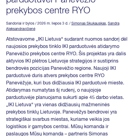
prekybos centre RYO
Sandoriai ir bylos
/ 2026 m. liepos 3 d.
/
Simonas Skukauskas
,
Sandra
Aleksandravičienė
Atstovavome „IKI Lietuva“ sudarant nuomos sandorį dėl
naujosios prekybos tinklo IKI parduotuvės atidarymo
Panevėžio prekybos centre RYO. Šis projektas yra dalis
aktyvios IKI plėtros Lietuvoje strategijos ir sustiprins
bendrovės pozicijas Panevėžio regione. Naujoji IKI
parduotuvė duris atvers prekybos centre RYO
Panevėžyje, kuri bus didžiausia IKI parduotuvė mieste.
Atidarymas numatytas šį rudenį, o naujojoje
parduotuvėje planuojama sukurti apie 45 darbo vietas.
„IKI Lietuva“ yra vienas didžiausių mažmeninės
prekybos tinklų Lietuvoje. Panevėžys bendrovei yra
strategiškai svarbus miestas, kuriame veikia jos
logistikos ir gamybos centrai. Mūsų komanda ir
paslaugos Mūsų komanda – partneris Simonas