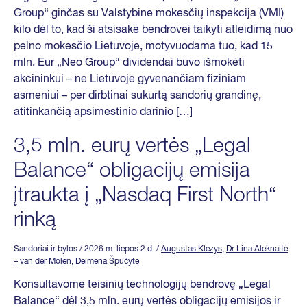
Group“ ginčas su Valstybine mokesčių inspekcija (VMI)
kilo dėl to, kad ši atsisakė bendrovei taikyti atleidimą nuo
pelno mokesčio Lietuvoje, motyvuodama tuo, kad 15
mln. Eur „Neo Group“ dividendai buvo išmokėti
akcininkui – ne Lietuvoje gyvenančiam fiziniam
asmeniui – per dirbtinai sukurtą sandorių grandinę,
atitinkančią apsimestinio darinio […]
3,5 mln. eurų vertės „Legal
Balance“ obligacijų emisija
įtraukta į „Nasdaq First North“
rinką
Sandoriai ir bylos
/ 2026 m. liepos 2 d.
/
Augustas Klezys
,
Dr Lina Aleknaitė
– van der Molen
,
Deimena Špučytė
Konsultavome teisinių technologijų bendrovę „Legal
Balance“ dėl 3,5 mln. eurų vertės obligacijų emisijos ir