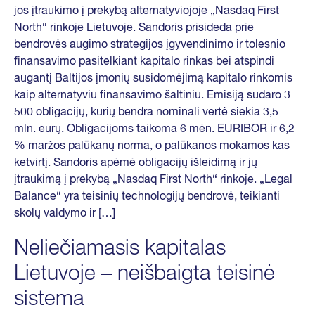
jos įtraukimo į prekybą alternatyviojoje „Nasdaq First
North“ rinkoje Lietuvoje. Sandoris prisideda prie
bendrovės augimo strategijos įgyvendinimo ir tolesnio
finansavimo pasitelkiant kapitalo rinkas bei atspindi
augantį Baltijos įmonių susidomėjimą kapitalo rinkomis
kaip alternatyviu finansavimo šaltiniu. Emisiją sudaro 3
500 obligacijų, kurių bendra nominali vertė siekia 3,5
mln. eurų. Obligacijoms taikoma 6 mėn. EURIBOR ir 6,2
% maržos palūkanų norma, o palūkanos mokamos kas
ketvirtį. Sandoris apėmė obligacijų išleidimą ir jų
įtraukimą į prekybą „Nasdaq First North“ rinkoje. „Legal
Balance“ yra teisinių technologijų bendrovė, teikianti
skolų valdymo ir […]
Neliečiamasis kapitalas
Lietuvoje – neišbaigta teisinė
sistema