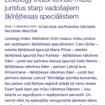
juristus starp vadošajiem
šķīrējtiesas speciālistiem
Ziņas
/ 3 decembris 2025
/
Dr Carri Ginter
,
Ieva Rimavičienė
,
Valts Nerets
,
Raul Kartsep
,
Maria Pihlak
Lexology Index: Arbitration 2026 nosauc mūsu juristus
par vadošajiem šķīrējtiesas speciālistiem: Carri Ginter –
ieteikts šķīrējtiesā Igaunijā Maria Pihlak – ieteikta
šķīrējtiesā Igaunijā Raul Kartsep – šķīrējtiesas nākotnes
līderi – juristi bez partnera statusa Igaunijā Valts Nerets –
šķīrējtiesas nākotnes līderi – partneri Latvijā Ieva
Rimavičienė – šķīrējtiesas nākotnes līderi – juristi bez
partnera statusa Lietuvā “Brīnišķīga atzinība komandai,
kas patiesi visā Baltijas reģionā strādā kā viens vesels.
Esam īpaši lepni par mūsu nākotnes līderiem – viņu
talants un ieguldījums ir nepārprotami pamanīti. Un,
ņemot vērā, ka aptaujātāji nenogurstoši pārskata datus