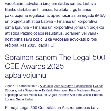
vadošajām advokātu birojiem šādās jomās: Lietuva –
Banku darbība un finanses, kapitāla tirgi, finanšu
pakalpojumu regulēšana, apvienošanās un iegāde (M&A)
un projektu attīstība Latvija – Finanšu un korporatīvā
joma Igaunija – Finanšu un korporatīvā joma un projektu
attīstība Paziņojot šos rezultātus, Sorainen vēl vairāk
nostiprina savu pozīciju kā vadošais advokātu birojs
reģionā, kas 2025. gadā […]
Sorainen saņem The Legal 500
CEE Awards 2025
apbalvojumu
Ziņas
/ 21 oktobris 2025
/
Allar Jõks
,
Asta Augutytė-Rapkevičienė
,
Evaldas
Dūdonis
,
Indrė Ščeponienė
,
Dr Kaido Künnapas
, Karin Madisson,
Kaupo
Lepasepp
,
Mihkel Miidla
,
Nauris Grigals
,
Norman Aas
,
Piret Jesse
,
Rūdolfs
Eņģelis
,
Sergej Butov
Pirmajā Legal 500 Centrālās un Austrumeiropas balvu