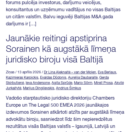
forums pulcēja investorus, darījumu veicējus,
konsultantus un uzņēmumu vadītājus no visas Baltijas
un citām valstīm. Balvu ieguvēji Baltijas M&A gada
darījums ir […]
Jaunākie reitingi apstiprina
Sorainen kā augstākā līmeņa
juridisko biroju visā Baltijā
Ziņas
/ 13 aprīlis 2026
/
Dr Lina Aleknaitė – van der Molen
,
Eva Berlaus
,
Kazimieras Karpickis
,
Evaldas Dūdonis
,
Aurelija Daubaraitė
,
Gerda
Skirbutienė
,
Ieva Andersone
,
Agita Sprūde
,
Mario Sõrm
,
Mirell Prosa
,
Akvilė
Jurkaitytė
,
Marijus Dingilevskis
,
Andrius Šimkus
Vadošo starptautisko juridisko direktoriju Chambers
Europe un The Legal 500 EMEA 2026 jaunākajos
izdevumos Sorainen atkārtoti atzīts par augstākā līmeņa
advokātu biroju, sasniedzot līdz šim nepieredzētus
rezultātus visās Baltijas valstīs – Igaunijā, Latvijā un