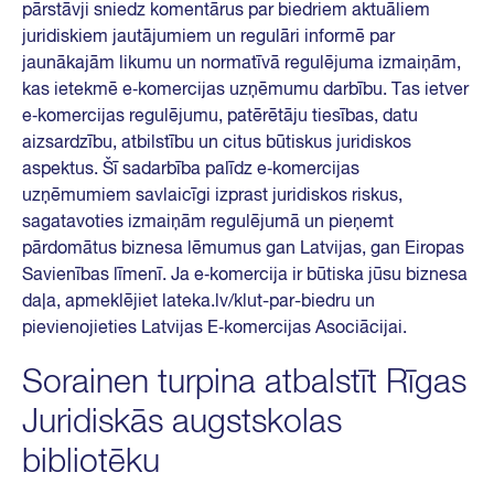
pārstāvji sniedz komentārus par biedriem aktuāliem
juridiskiem jautājumiem un regulāri informē par
jaunākajām likumu un normatīvā regulējuma izmaiņām,
kas ietekmē e‑komercijas uzņēmumu darbību. Tas ietver
e‑komercijas regulējumu, patērētāju tiesības, datu
aizsardzību, atbilstību un citus būtiskus juridiskos
aspektus. Šī sadarbība palīdz e‑komercijas
uzņēmumiem savlaicīgi izprast juridiskos riskus,
sagatavoties izmaiņām regulējumā un pieņemt
pārdomātus biznesa lēmumus gan Latvijas, gan Eiropas
Savienības līmenī. Ja e‑komercija ir būtiska jūsu biznesa
daļa, apmeklējiet lateka.lv/klut-par-biedru un
pievienojieties Latvijas E‑komercijas Asociācijai.
Sorainen turpina atbalstīt Rīgas
Juridiskās augstskolas
bibliotēku