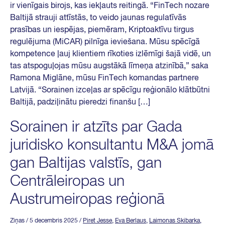
ir vienīgais birojs, kas iekļauts reitingā. “FinTech nozare
Baltijā strauji attīstās, to veido jaunas regulatīvās
prasības un iespējas, piemēram, Kriptoaktīvu tirgus
regulējuma (MiCAR) pilnīga ieviešana. Mūsu spēcīgā
kompetence ļauj klientiem rīkoties izlēmīgi šajā vidē, un
tas atspoguļojas mūsu augstākā līmeņa atzinībā,” saka
Ramona Miglāne, mūsu FinTech komandas partnere
Latvijā. “Sorainen izceļas ar spēcīgu reģionālo klātbūtni
Baltijā, padziļinātu pieredzi finanšu […]
Sorainen ir atzīts par Gada
juridisko konsultantu M&A jomā
gan Baltijas valstīs, gan
Centrāleiropas un
Austrumeiropas reģionā
Ziņas
/ 5 decembris 2025
/
Piret Jesse
,
Eva Berlaus
,
Laimonas Skibarka
,