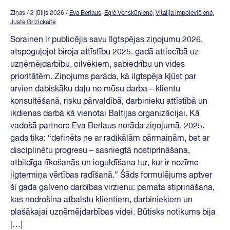
Ziņas
/ 2 jūlijs 2026
/
Eva Berlaus
,
Eglė Venskūnienė
,
Vitalija Impolevičienė
,
Justė Grizickaitė
Sorainen ir publicējis savu Ilgtspējas ziņojumu 2026,
atspoguļojot biroja attīstību 2025. gadā attiecībā uz
uzņēmējdarbību, cilvēkiem, sabiedrību un vides
prioritātēm. Ziņojums parāda, kā ilgtspēja kļūst par
arvien dabiskāku daļu no mūsu darba – klientu
konsultēšanā, risku pārvaldībā, darbinieku attīstībā un
ikdienas darbā kā vienotai Baltijas organizācijai. Kā
vadošā partnere Eva Berlaus norāda ziņojumā, 2025.
gads tika: “definēts ne ar radikālām pārmaiņām, bet ar
disciplinētu progresu – sasniegtā nostiprināšana,
atbildīga rīkošanās un ieguldīšana tur, kur ir nozīme
ilgtermiņa vērtības radīšanā.” Šāds formulējums aptver
šī gada galveno darbības virzienu: pamata stiprināšana,
kas nodrošina atbalstu klientiem, darbiniekiem un
plašākajai uzņēmējdarbības videi. Būtisks notikums bija
[…]