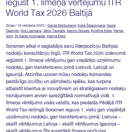
iegūst 1. līmeņa vērtējumu ITR
World Tax 2026 Baltijā
Ziņas
/ 16 oktobris 2025
/
Gerda Skirbutienė
,
Indrė Ščeponienė
,
Saulė
Dagilytė
,
Aija Lasmane
,
Jānis Taukačs
,
Nauris Grigals
,
Kristīne Erele
,
Verner
Silm
,
Dr Kaido Künnapas
,
Hanna Esko
Sorainen atkal ir saglabājis savu līderpozīciju Baltijas
nodokļu konsultāciju tirgū, ITR World Tax 2026 izdevumā
iegūstot 1. līmeņa vērtējumu gan vispārējo uzņēmumu
nodokļu, gan transfertcenu jomā Lietuvā, Latvijā un
Igaunijā. Atzinība uzsver mūsu nodokļu komandas
pastāvīgo izcilību un pārrobežu spēku, kas turpina
atbalstīt klientus ar inovatīviem un stratēģiskiem nodokļu
risinājumiem arvien sarežģītākā normatīvajā vidē. 1.
līmeņa vērtējums visās valstīs, kas piedalās Pēdējā ITR
World Tax reitingā Sorainen ieguva 1. vietu gan vispārējā
uzņēmumu nodokļu, gan transfertcenu jomā: Lietuva –
skatīt vērtējumus Latvija – skatīt vērtējumus Igaunija –
skatīt vērtējumus Šīs augstākā līmeņa pozīcijas