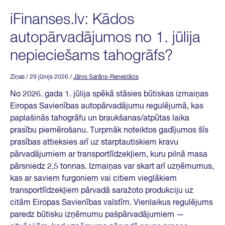
iFinanses.lv: Kādos
autopārvadājumos no 1. jūlija
nepieciešams tahogrāfs?
Ziņas
/ 29 jūnijs 2026
/
Jānis Sarāns-Reneslācis
No 2026. gada 1. jūlija spēkā stāsies būtiskas izmaiņas
Eiropas Savienības autopārvadājumu regulējumā, kas
paplašinās tahogrāfu un braukšanas/atpūtas laika
prasību piemērošanu. Turpmāk noteiktos gadījumos šīs
prasības attieksies arī uz starptautiskiem kravu
pārvadājumiem ar transportlīdzekļiem, kuru pilnā masa
pārsniedz 2,5 tonnas. Izmaiņas var skart arī uzņēmumus,
kas ar saviem furgoniem vai citiem vieglākiem
transportlīdzekļiem pārvadā saražoto produkciju uz
citām Eiropas Savienības valstīm. Vienlaikus regulējums
paredz būtisku izņēmumu pašpārvadājumiem —