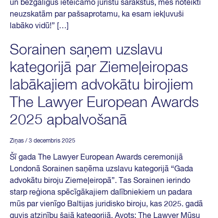
un bezgalīgus ieteicamo juristu sarakstus, mēs noteikti
neuzskatām par pašsaprotamu, ka esam iekļuvuši
labāko vidū!” […]
Sorainen saņem uzslavu
kategorijā par Ziemeļeiropas
labākajiem advokātu birojiem
The Lawyer European Awards
2025 apbalvošanā
Ziņas
/ 3 decembris 2025
Šī gada The Lawyer European Awards ceremonijā
Londonā Sorainen saņēma uzslavu kategorijā “Gada
advokātu biroju Ziemeļeiropā”. Tas Sorainen ierindo
starp reģiona spēcīgākajiem dalībniekiem un padara
mūs par vienīgo Baltijas juridisko biroju, kas 2025. gadā
guvis atzinību šajā kategorijā. Avots: The Lawyer Mūsu