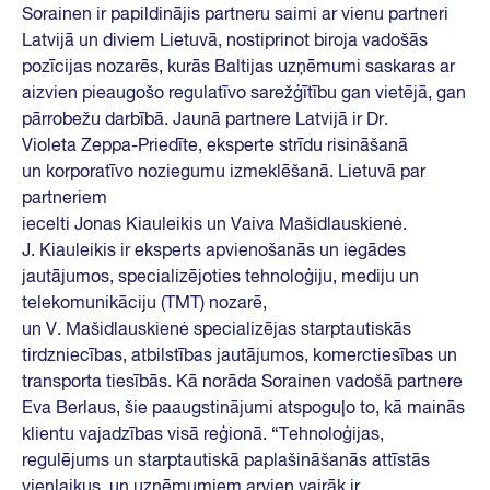
Sorainen ir papildinājis partneru saimi ar vienu partneri
Latvijā un diviem Lietuvā, nostiprinot biroja vadošās
pozīcijas nozarēs, kurās Baltijas uzņēmumi saskaras ar
aizvien pieaugošo regulatīvo sarežģītību gan vietējā, gan
pārrobežu darbībā. Jaunā partnere Latvijā ir Dr.
Violeta Zeppa-Priedīte, eksperte strīdu risināšanā
un korporatīvo noziegumu izmeklēšanā. Lietuvā par
partneriem
iecelti Jonas Kiauleikis un Vaiva Mašidlauskienė.
J. Kiauleikis ir eksperts apvienošanās un iegādes
jautājumos, specializējoties tehnoloģiju, mediju un
telekomunikāciju (TMT) nozarē,
un V. Mašidlauskienė specializējas starptautiskās
tirdzniecības, atbilstības jautājumos, komerctiesības un
transporta tiesībās. Kā norāda Sorainen vadošā partnere
Eva Berlaus, šie paaugstinājumi atspoguļo to, kā mainās
klientu vajadzības visā reģionā. “Tehnoloģijas,
regulējums un starptautiskā paplašināšanās attīstās
vienlaikus, un uzņēmumiem arvien vairāk ir