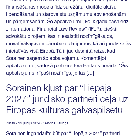
finansēšanas modeļa līdz sarežģītai digitālo aktīvu
licencēšanai un starpvalstu uzņēmumu apvienošanām
un pārņemšanām. Šo apbalvojumu, ko ik gadu pasniedz
„International Financial Law Review“ (IFLR), piešķir
advokātu birojiem, kas ir iesaistīti nozīmīgākajos,
inovatīvākajos un pārrobežu darījumos, kā arī juridiskajās
iniciatīvās visā Eiropā. Tā ir jau desmitā reize, kad
Sorainen saņem šo apbalvojumu. Komentējot
apbalvojumu, vadošā partnere Eva Berlaus norāda: “Šis
apbalvojums ir īpaši nozīmīgs, jo tas […]
Sorainen kļūst par “Liepāja
2027” juridisko partneri ceļā uz
Eiropas kultūras galvaspilsētu
Ziņas
/ 12 jūnijs 2026
/
Andris Tauriņš
Sorainen ir gandarīts būt par “Liepāja 2027” partneri