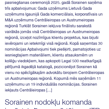
pasniegšanas ceremonijā 2025. gadā Sorainen saņēma
trīs apbalvojumus: Gada uzņēmums Lietuvā Gada
uzņēmums Igaunijā Gada komerciālais, korporatīvais un
M&A uzņēmums Centrāleiropas un Austrumeiropas
reģionā Turklāt Sorainen iekļuva finālistu sarakstā
vairākās jomās visā Centrāleiropas un Austrumeiropas
reģionā, izceļot nozīmīgus klientu projektus, kas bijuši
ievērojami un ietekmīgi visā reģionā. Kopā saņemtas 30
nominācijas Apbalvojumi tiek piešķirti, pamatojoties uz
iesniegtajiem materiāliem, klientu atsauksmēm un
kolēģu viedokļiem, kas apkopoti Legal 500 neatkarīgajā
pētījumā ikgadējā katalogā, pozicionējot Sorainen kā
vienu no spēcīgākajām advokātu birojiem Centrāleiropas
un Austrumeiropas reģionā. Kopumā mēs saņēmām 11
uzņēmumu un 19 individuālās nominācijas. Sorainen
iekļauts Centrāleiropas […]
Sorainen nodokļu komanda