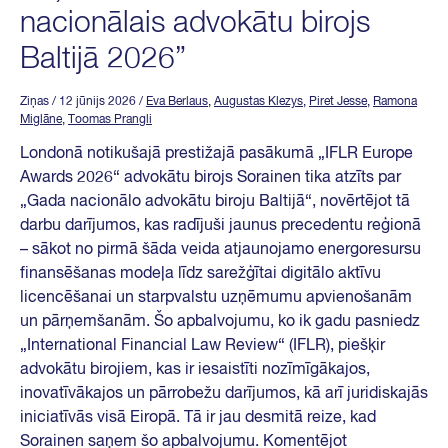
nacionālais advokātu birojs
Baltijā 2026”
Ziņas
/ 12 jūnijs 2026
/
Eva Berlaus
,
Augustas Klezys
,
Piret Jesse
,
Ramona
Miglāne
,
Toomas Prangli
Londonā notikušajā prestižajā pasākumā „IFLR Europe
Awards 2026“ advokātu birojs Sorainen tika atzīts par
„Gada nacionālo advokātu biroju Baltijā“, novērtējot tā
darbu darījumos, kas radījuši jaunus precedentu reģionā
– sākot no pirmā šāda veida atjaunojamo energoresursu
finansēšanas modeļa līdz sarežģītai digitālo aktīvu
licencēšanai un starpvalstu uzņēmumu apvienošanām
un pārņemšanām. Šo apbalvojumu, ko ik gadu pasniedz
„International Financial Law Review“ (IFLR), piešķir
advokātu birojiem, kas ir iesaistīti nozīmīgākajos,
inovatīvākajos un pārrobežu darījumos, kā arī juridiskajās
iniciatīvās visā Eiropā. Tā ir jau desmitā reize, kad
Sorainen saņem šo apbalvojumu. Komentējot