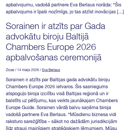
apbalvojumu, vadošā partnere Eva Berlaus norāda: “Šis
apbalvojums ir īpaši nozīmīgs, jo tas atzīst inovācijas […]
Sorainen ir atzīts par Gada
advokātu biroju Baltijā
Chambers Europe 2026
apbalvošanas ceremonijā
Ziņas
/ 14 maijs 2026
/
Eva Berlaus
Sorainen ir atzīts par Baltijas gada advokātu biroju
Chambers Europe 2026 ietvaros. Šis sasniegums
atspoguļo biroja izcilību visā Baltijas reģionā un ir
balstīts uz pētījumu, kas veikts jaunākajam Chambers
Europe Guide. Sorainen vārdā balvu saņēma biroja
vadošā partnere Eva Berlaus. “Mūsdienu biznesa vidi
raksturo sarežģītība – sākot no dažādām jurisdikcijām
līdz strauji mainīgiem stratēģiskiem lēmumiem. Mūsu