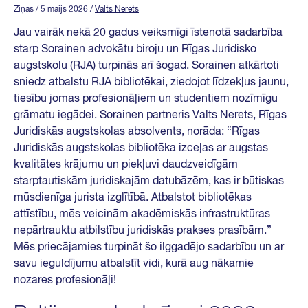
Ziņas
/ 5 maijs 2026
/
Valts Nerets
Jau vairāk nekā 20 gadus veiksmīgi īstenotā sadarbība
starp Sorainen advokātu biroju un Rīgas Juridisko
augstskolu (RJA) turpinās arī šogad. Sorainen atkārtoti
sniedz atbalstu RJA bibliotēkai, ziedojot līdzekļus jaunu,
tiesību jomas profesionāļiem un studentiem nozīmīgu
grāmatu iegādei. Sorainen partneris Valts Nerets, Rīgas
Juridiskās augstskolas absolvents, norāda: “Rīgas
Juridiskās augstskolas bibliotēka izceļas ar augstas
kvalitātes krājumu un piekļuvi daudzveidīgām
starptautiskām juridiskajām datubāzēm, kas ir būtiskas
mūsdienīga jurista izglītībā. Atbalstot bibliotēkas
attīstību, mēs veicinām akadēmiskās infrastruktūras
nepārtrauktu atbilstību juridiskās prakses prasībām.”
Mēs priecājamies turpināt šo ilggadējo sadarbību un ar
savu ieguldījumu atbalstīt vidi, kurā aug nākamie
nozares profesionāļi!