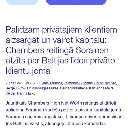
Palīdzam privātajiem klientiem
aizsargāt un vairot kapitālu:
Chambers reitingā Sorainen
atzīts par Baltijas līderi privāto
klientu jomā
Ziņas
/ 24 jūlijs 2026
/
Jānis Taukačs
,
Laimonas Skibarka
,
Saulė Dagilytė
,
Sergej Butov
,
Dr Mindaugas Lukas
,
Gerda Skirbutienė
,
Kärt Anna Maire
Kelder
,
Hanna Esko
Jaunākais Chambers High Net Worth reitings atkārtoti
apliecina Sorainen vadošo pozīciju privātā kapitāla jomā.
Sorainen saņēmis augstāko, 1. līmeņa novērtējumu visās
trīs Baltijas valstīs, atspoguļojot mūsu komandas