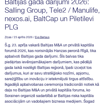
Baltijas gada darījumi 2026:
Salling Group, Tele2 / Manulife,
nexos.ai, BaltCap un Piletilevi
PLG
Ziņas
/ 23 aprīlis 2026
/
Eva Berlaus
Š.g. 23. aprīļa vakarā Baltijas M&A un privātā kapitāla
forumā 2026, kas norisinājās Hanzas peronā Rīgā, tika
apbalvoti Baltijas gada darījumi. Šīs balvas tika
piešķirtas ievērojamākajiem darījumiem, kas pēdējā
gada laikā noslēgti Baltijas reģionā, īpaši izceļot tos
darījumus, kuri ar savu stratēģisko nozīmi, apjomu,
sarežģītību un inovāciju ir ietekmējuši tirgus attīstību.
Ikgadējā apbalvošanas ceremonija tradicionāli notiek kā
daļa no Baltijas M&A un privātā kapitāla foruma, ko
Sorainen organizē sadarbībā ar Baltijas riska kapitāla
asociācijām un vadošajiem biznesa medijiem. Šogad