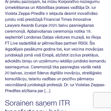
Ar prieku paziņojam, ka mūsu Korporatīvo noziegumu
izmeklēšanas un Atbilstības prakses vadītāja Dr. iur
Violeta Zeppa-Priedīte ir iekļauta desmit inovatīvāko
juristu vidū prestižajā Financial Times Innovative
Lawyers Awards Europe 2025 balvu pasniegšanas
ceremonijā. Apbalvošanas ceremonija notika 18.
septembrī Londonas Dabas vēstures muzejā, ko rīkoja
FT Live sadarbībā ar pētniecības partneri RSGI. Šis
ikgadējais pasākums godina tos, kuri veicina inovācijas
juridiskajā jomā visā Eiropā, atzīstot izcilus praktiķus,
advokātu biroju un uzņēmumu iekšējo juridisko komandu
sasniegumus. Ceremonijā tika pasniegtas vairāk nekā
20 balvas, izceļot līderus digitālo inovāciju, stratēģisko
konsultāciju, talantu vadības un pozitīvu pārmaiņu
veicināšanā juridiskajā profesijā. Dr. iur Violetas Zeppas-
Priedītes atzīšana par […]
Sorainen saņem ITR