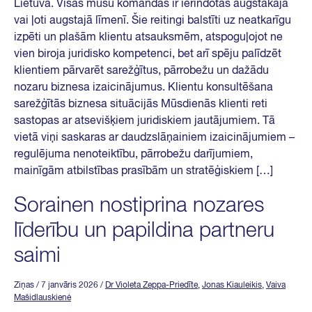
Lietuvā. Visas mūsu komandas ir ierindotas augstākajā
vai ļoti augstajā līmenī. Šie reitingi balstīti uz neatkarīgu
izpēti un plašām klientu atsauksmēm, atspoguļojot ne
vien biroja juridisko kompetenci, bet arī spēju palīdzēt
klientiem pārvarēt sarežģītus, pārrobežu un dažādu
nozaru biznesa izaicinājumus. Klientu konsultēšana
sarežģītās biznesa situācijās Mūsdienās klienti reti
sastopas ar atsevišķiem juridiskiem jautājumiem. Tā
vietā viņi saskaras ar daudzslāņainiem izaicinājumiem –
regulējuma nenoteiktību, pārrobežu darījumiem,
mainīgām atbilstības prasībām un stratēģiskiem […]
Sorainen nostiprina nozares
līderību un papildina partneru
saimi
Ziņas
/ 7 janvāris 2026
/
Dr Violeta Zeppa-Priedīte
,
Jonas Kiauleikis
,
Vaiva
Mašidlauskienė