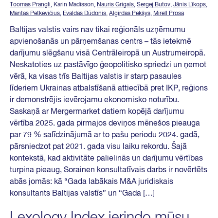
Toomas Prangli
, Karin Madisson,
Nauris Grigals
,
Sergej Butov
,
Jānis Līkops
,
Mantas Petkevičius
,
Evaldas Dūdonis
,
Algirdas Pekšys
,
Mirell Prosa
Baltijas valstis vairs nav tikai reģionāls uzņēmumu
apvienošanās un pārņemšanas centrs – tās ietekmē
darījumu slēgšanu visā Centrāleiropā un Austrumeiropā.
Neskatoties uz pastāvīgo ģeopolitisko spriedzi un ņemot
vērā, ka visas trīs Baltijas valstis ir starp pasaules
līderiem Ukrainas atbalstīšanā attiecībā pret IKP, reģions
ir demonstrējis ievērojamu ekonomisko noturību.
Saskaņā ar Mergermarket datiem kopējā darījumu
vērtība 2025. gada pirmajos deviņos mēnešos pieauga
par 79 % salīdzinājumā ar to pašu periodu 2024. gadā,
pārsniedzot pat 2021. gada visu laiku rekordu. Šajā
kontekstā, kad aktivitāte palielinās un darījumu vērtības
turpina pieaug, Sorainen konsultatīvais darbs ir novērtēts
abās jomās: kā “Gada labākais M&A juridiskais
konsultants Baltijas valstīs” un “Gada […]
Lexology Index ierindo mūsu