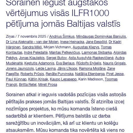
Sorainen iegūst augstākos
vērtējumus visās ILFR1000
pētījuma jomās Baltijas valstīs
Ziņas
/ 7 novembris 2025
/
Andrius Šimkus
,
Mindaugas Dominykas Baniulis
,
Dr Lina Aleknaitė – van der Molen
,
Inese Heinacka
,
Jane Eespõld
,
Dr Kadri
Härginen
,
Sandra Mikli
, Mirjam Vichmann,
Augustas Klezys
,
Tomas
Kontautas
,
Indrė Pelėdaitė
,
Mantas Petkevičius
,
Laimonas Skibarka
,
Algirdas
Pekšys
,
Jonas Kiauleikis
,
Sergej Butov
,
Asta Augutytė-Rapkevičienė
,
Aušra
Mudėnaitė
,
Kęstutis Adamonis
,
Eva Berlaus
,
Rūdolfs Eņģelis
,
Nauris Grigals
,
Jorens Jaunozols
,
Lelde Laviņa
,
Jānis Līkops
,
Ramona Miglāne
,
Zane
Paeglīte
,
Roberts Prūsis
,
Renāte Purvinska
,
Natālija Ešenberga
,
Piret Jesse
,
Paul Künnap
,
Kätlin Krisak
,
Kaupo Lepasepp
, Karin Madisson,
Toomas
Prangli
,
Britta Retel
,
Mirell Prosa
Sorainen atkal ir ieguvis vadošās pozīcijas visās astoņās
pētītajās prakses jomās Baltijas valstīs. Šī atzinība izceļ
nozīmīgos projektus, ko mūsu komanda īsteno ciešā
sadarbībā ar klientiem. Pētījums balstās uz darba
sarežģītību un inovācijām, kā arī uz klientu un kolēģu
atsauksmēm. Mūsu komanda tika novērtēta kā viens no