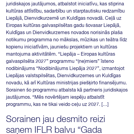
juridiskajos jautājumos, atbalstot iniciatīvu, kas stiprina
kultūras attīstību, sadarbību un starptautisku redzamību
Liepājā, Dienvidkurzemē un Kuldīgas novadā. Ceļā uz
Eiropas kultūras galvaspilsētas gadu šovasar Liepājā,
Kuldīgas un Dienvidkurzemes novados norisinās plaša
notikumu programma no mākslas, mūzikas un teātra līdz
kopienu iniciatīvām, jauniešu projektiem un kultūras
mantojuma aktivitātēm. “Liepāja – Eiropas kultūras
galvaspilsēta 2027” programmu “(ne)miers” īsteno
nodibinājums “Nodibinājums Liepāja 2027”, izmantojot
Liepājas valstspilsētas, Dienvidkurzemes un Kuldīgas
novadu, kā arī Kultūras ministrijas piešķirto finansējumu.
Sorainen šo programmu atbalsta kā partneris juridiskajos
jautājumos. “Mēs novērtējam iespēju atbalstīt
programmu, kas ne tikai veido ceļu uz 2027. […]
Sorainen jau desmito reizi
saņem IFLR balvu “Gada