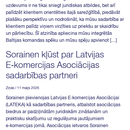
uzdevums ir ne tikai sniegt juridiskas atbildes, bet arī
palīdzēt klientiem orientēties šajā sarežģītībā, piedāvāt
plašāku perspektīvu un nodrošināt, ka mūsu sadarbība ar
klientiem palīdz viņiem virzīties uz priekšu ar skaidrību
un pārliecību. Šī atzinība apliecina mūsu integrētās
Baltijas komandas spēku un mūsu spēju apvienot […]
Sorainen kļūst par Latvijas
E‑komercijas Asociācijas
sadarbības partneri
Ziņas
/ 11 maijs 2026
Sorainen pievienojas Latvijas E‑komercijas Asociācijai
(LATEKA) kā sadarbības partneris, atbalstot asociācijas
biedrus ar padziļinātām juridiskām zināšanām un
praktisku skatījumu uz regulējuma jautājumiem
e‑komercijas jomā. Asociācijas ietvaros Sorainen