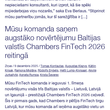
nepieciešami konsultanti, kuri izprot, kā šie spēki
mijiedarbojas viņu nozarēs,” saka Eva Berlaus. “Stiprinot
mūsu partnerību jomās, kur šī sarežģītība ir […]
Mūsu komanda saņem
augstāko novērtējumu Baltijas
valstīs Chambers FinTech 2026
reitingā
Ziņas
/ 9 decembris 2025
/
Tomas Kontautas
,
Augustas Klezys
,
Kätlin
Krisak
,
Ramona Miglāne
,
Rūdolfs Eņģelis
,
Hetti Lump-Kivisaari
,
Akvilė
Jurkaitytė
,
Agneta Rumpa
,
Krista Ševerev
Mūsu FinTech komanda ir ieguvusi 1. līmeņa
novērtējumu visās trīs Baltijas valstīs – Lietuvā, Latvijā
un Igaunijā – prestižajā Chambers FinTech 2026 ceļvedī.
Šis ir pirmais gads, kad Chambers ir pētījis FinTech tirgu
Latvijā, kur mūsu komanda arī ieņēma augstāko vietu un