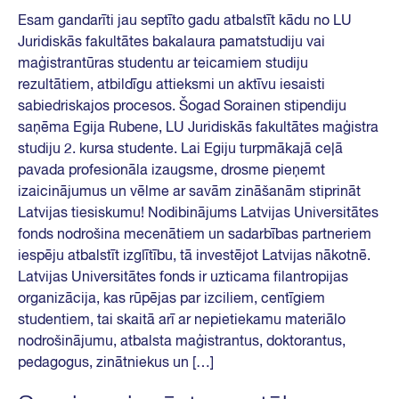
Esam gandarīti jau septīto gadu atbalstīt kādu no LU
Juridiskās fakultātes bakalaura pamatstudiju vai
maģistrantūras studentu ar teicamiem studiju
rezultātiem, atbildīgu attieksmi un aktīvu iesaisti
sabiedriskajos procesos. Šogad Sorainen stipendiju
saņēma Egija Rubene, LU Juridiskās fakultātes maģistra
studiju 2. kursa studente. Lai Egiju turpmākajā ceļā
pavada profesionāla izaugsme, drosme pieņemt
izaicinājumus un vēlme ar savām zināšanām stiprināt
Latvijas tiesiskumu! Nodibinājums Latvijas Universitātes
fonds nodrošina mecenātiem un sadarbības partneriem
iespēju atbalstīt izglītību, tā investējot Latvijas nākotnē.
Latvijas Universitātes fonds ir uzticama filantropijas
organizācija, kas rūpējas par izciliem, centīgiem
studentiem, tai skaitā arī ar nepietiekamu materiālo
nodrošinājumu, atbalsta maģistrantus, doktorantus,
pedagogus, zinātniekus un […]