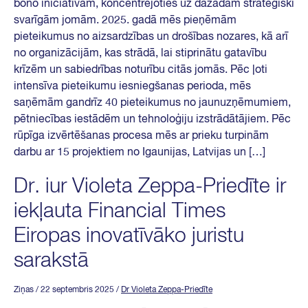
bono iniciatīvām, koncentrējoties uz dažādām stratēģiski
svarīgām jomām. 2025. gadā mēs pieņēmām
pieteikumus no aizsardzības un drošības nozares, kā arī
no organizācijām, kas strādā, lai stiprinātu gatavību
krīzēm un sabiedrības noturību citās jomās. Pēc ļoti
intensīva pieteikumu iesniegšanas perioda, mēs
saņēmām gandrīz 40 pieteikumus no jaunuzņēmumiem,
pētniecības iestādēm un tehnoloģiju izstrādātājiem. Pēc
rūpīga izvērtēšanas procesa mēs ar prieku turpinām
darbu ar 15 projektiem no Igaunijas, Latvijas un […]
Dr. iur Violeta Zeppa-Priedīte ir
iekļauta Financial Times
Eiropas inovatīvāko juristu
sarakstā
Ziņas
/ 22 septembris 2025
/
Dr Violeta Zeppa-Priedīte