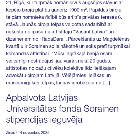
21, Rīgā, kur turpmāk nomās divus augšējos stāvus ar
kopējo biroja platību gandrīz 1900 m². Papildus biroju
telpām nomnieka rīcībā būs arī trīs privātas terases 6.
stāvā. Jaunās biroja telpas veidotas sadarbībā ar
nekustamo īpašumu attīstītāju “Vastint Latvia” un
dizaineriem no “RadaDara”. Pārcelšanās uz Magdelēnas
kvartālu ir Sorainen solis nākotnē un solis pretī turpmākai
komandas attīstībai. “Mūsu agrākajā birojā esam
veiksmīgi nostrādājuši jau vairāk nekā 20 gadus,
attīstoties no dažu cilvēku kolektīva līdz lielākajam
advokātu birojam Latvijā. Vēlējāmies lielākas un
mūsdienīgākas telpas, lai nav ierobežojumu […]
Apbalvota Latvijas
Universitātes fonda Sorainen
stipendijas ieguvēja
Ziņas
/ 14 novembris 2025