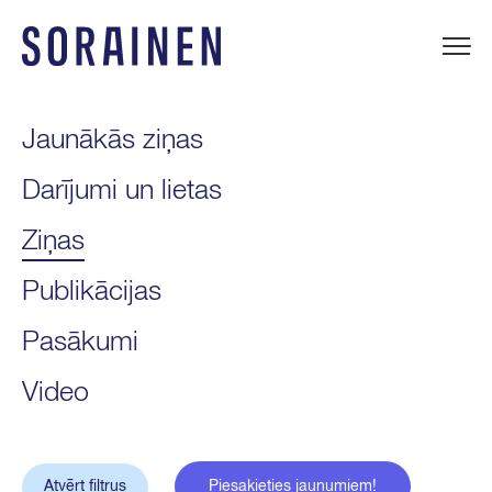
Uz
saturu
Sorainen
Jaunākās ziņas
Darījumi un lietas
Ziņas
Publikācijas
Pasākumi
Video
Atvērt filtrus
Piesakieties jaunumiem!