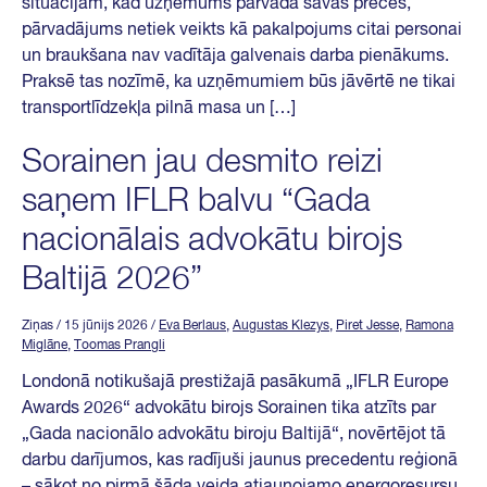
situācijām, kad uzņēmums pārvadā savas preces,
pārvadājums netiek veikts kā pakalpojums citai personai
un braukšana nav vadītāja galvenais darba pienākums.
Praksē tas nozīmē, ka uzņēmumiem būs jāvērtē ne tikai
transportlīdzekļa pilnā masa un […]
Sorainen jau desmito reizi
saņem IFLR balvu “Gada
nacionālais advokātu birojs
Baltijā 2026”
Ziņas
/ 15 jūnijs 2026
/
Eva Berlaus
,
Augustas Klezys
,
Piret Jesse
,
Ramona
Miglāne
,
Toomas Prangli
Londonā notikušajā prestižajā pasākumā „IFLR Europe
Awards 2026“ advokātu birojs Sorainen tika atzīts par
„Gada nacionālo advokātu biroju Baltijā“, novērtējot tā
darbu darījumos, kas radījuši jaunus precedentu reģionā
– sākot no pirmā šāda veida atjaunojamo energoresursu