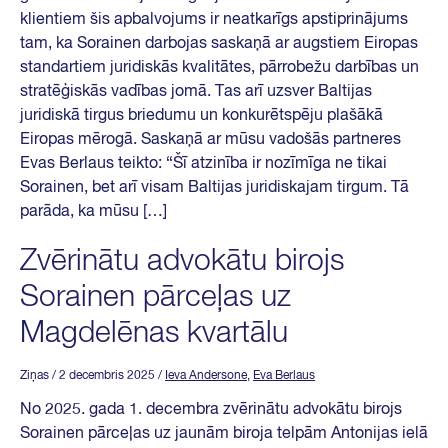
klientiem šis apbalvojums ir neatkarīgs apstiprinājums
tam, ka Sorainen darbojas saskaņā ar augstiem Eiropas
standartiem juridiskās kvalitātes, pārrobežu darbības un
stratēģiskās vadības jomā. Tas arī uzsver Baltijas
juridiskā tirgus briedumu un konkurētspēju plašākā
Eiropas mērogā. Saskaņā ar mūsu vadošās partneres
Evas Berlaus teikto: “Šī atzinība ir nozīmīga ne tikai
Sorainen, bet arī visam Baltijas juridiskajam tirgum. Tā
parāda, ka mūsu […]
Zvērinātu advokātu birojs
Sorainen pārceļas uz
Magdelēnas kvartālu
Ziņas
/ 2 decembris 2025
/
Ieva Andersone
,
Eva Berlaus
No 2025. gada 1. decembra zvērinātu advokātu birojs
Sorainen pārceļas uz jaunām biroja telpām Antonijas ielā