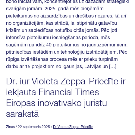
bono iniciatīvām, koncentrējoties uz dažādām stratēģiski
svarīgām jomām. 2025. gadā mēs pieņēmām
pieteikumus no aizsardzības un drošības nozares, kā arī
no organizācijām, kas strādā, lai stiprinātu gatavību
krīzēm un sabiedrības noturību citās jomās. Pēc ļoti
intensīva pieteikumu iesniegšanas perioda, mēs
saņēmām gandrīz 40 pieteikumus no jaunuzņēmumiem,
pētniecības iestādēm un tehnoloģiju izstrādātājiem. Pēc
rūpīga izvērtēšanas procesa mēs ar prieku turpinām
darbu ar 15 projektiem no Igaunijas, Latvijas un […]
Dr. iur Violeta Zeppa-Priedīte ir
iekļauta Financial Times
Eiropas inovatīvāko juristu
sarakstā
Ziņas
/ 22 septembris 2025
/
Dr Violeta Zeppa-Priedīte