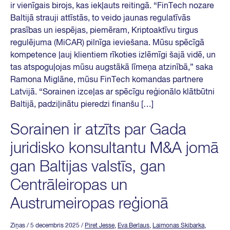
ir vienīgais birojs, kas iekļauts reitingā. “FinTech nozare
Baltijā strauji attīstās, to veido jaunas regulatīvās
prasības un iespējas, piemēram, Kriptoaktīvu tirgus
regulējuma (MiCAR) pilnīga ieviešana. Mūsu spēcīgā
kompetence ļauj klientiem rīkoties izlēmīgi šajā vidē, un
tas atspoguļojas mūsu augstākā līmeņa atzinībā,” saka
Ramona Miglāne, mūsu FinTech komandas partnere
Latvijā. “Sorainen izceļas ar spēcīgu reģionālo klātbūtni
Baltijā, padziļinātu pieredzi finanšu […]
Sorainen ir atzīts par Gada
juridisko konsultantu M&A jomā
gan Baltijas valstīs, gan
Centrāleiropas un
Austrumeiropas reģionā
Ziņas
/ 5 decembris 2025
/
Piret Jesse
,
Eva Berlaus
,
Laimonas Skibarka
,