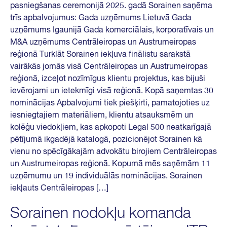
pasniegšanas ceremonijā 2025. gadā Sorainen saņēma
trīs apbalvojumus: Gada uzņēmums Lietuvā Gada
uzņēmums Igaunijā Gada komerciālais, korporatīvais un
M&A uzņēmums Centrāleiropas un Austrumeiropas
reģionā Turklāt Sorainen iekļuva finālistu sarakstā
vairākās jomās visā Centrāleiropas un Austrumeiropas
reģionā, izceļot nozīmīgus klientu projektus, kas bijuši
ievērojami un ietekmīgi visā reģionā. Kopā saņemtas 30
nominācijas Apbalvojumi tiek piešķirti, pamatojoties uz
iesniegtajiem materiāliem, klientu atsauksmēm un
kolēģu viedokļiem, kas apkopoti Legal 500 neatkarīgajā
pētījumā ikgadējā katalogā, pozicionējot Sorainen kā
vienu no spēcīgākajām advokātu birojiem Centrāleiropas
un Austrumeiropas reģionā. Kopumā mēs saņēmām 11
uzņēmumu un 19 individuālās nominācijas. Sorainen
iekļauts Centrāleiropas […]
Sorainen nodokļu komanda