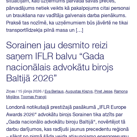
situācijām, kad uzņēmums pārvadā savas preces,
pārvadājums netiek veikts kā pakalpojums citai personai
un braukšana nav vadītāja galvenais darba pienākums.
Praksē tas nozīmē, ka uzņēmumiem būs jāvērtē ne tikai
transportlīdzekļa pilnā masa un […]
Sorainen jau desmito reizi
saņem IFLR balvu “Gada
nacionālais advokātu birojs
Baltijā 2026”
Ziņas
/ 15 jūnijs 2026
/
Eva Berlaus
,
Augustas Klezys
,
Piret Jesse
,
Ramona
Miglāne
,
Toomas Prangli
Londonā notikušajā prestižajā pasākumā „IFLR Europe
Awards 2026“ advokātu birojs Sorainen tika atzīts par
„Gada nacionālo advokātu biroju Baltijā“, novērtējot tā
darbu darījumos, kas radījuši jaunus precedentu reģionā
– sākot no pirmā šāda veida atjaunojamo energoresursu