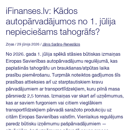
iFinanses.lv: Kādos
autopārvadājumos no 1. jūlija
nepieciešams tahogrāfs?
Ziņas
/ 29 jūnijs 2026
/
Jānis Sarāns-Reneslācis
No 2026. gada 1. jūlija spēkā stāsies būtiskas izmaiņas
Eiropas Savienības autopārvadājumu regulējumā, kas
paplašinās tahogrāfu un braukšanas/atpūtas laika
prasību piemērošanu. Turpmāk noteiktos gadījumos šīs
prasības attieksies arī uz starptautiskiem kravu
pārvadājumiem ar transportlīdzekļiem, kuru pilnā masa
pārsniedz 2,5 tonnas. Izmaiņas var skart arī uzņēmumus,
kas ar saviem furgoniem vai citiem vieglākiem
transportlīdzekļiem pārvadā saražoto produkciju uz
citām Eiropas Savienības valstīm. Vienlaikus regulējums
paredz būtisku izņēmumu pašpārvadājumiem —