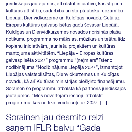
juridiskajos jautājumos, atbalstot iniciatīvu, kas stiprina
kultūras attīstību, sadarbību un starptautisku redzamību
Liepājā, Dienvidkurzemē un Kuldīgas novadā. Ceļā uz
Eiropas kultūras galvaspilsētas gadu šovasar Liepājā,
Kuldīgas un Dienvidkurzemes novados norisinās plaša
notikumu programma no mākslas, mūzikas un teātra līdz
kopienu iniciatīvām, jauniešu projektiem un kultūras
mantojuma aktivitātēm. “Liepāja – Eiropas kultūras
galvaspilsēta 2027” programmu “(ne)miers” īsteno
nodibinājums “Nodibinājums Liepāja 2027”, izmantojot
Liepājas valstspilsētas, Dienvidkurzemes un Kuldīgas
novadu, kā arī Kultūras ministrijas piešķirto finansējumu.
Sorainen šo programmu atbalsta kā partneris juridiskajos
jautājumos. “Mēs novērtējam iespēju atbalstīt
programmu, kas ne tikai veido ceļu uz 2027. […]
Sorainen jau desmito reizi
saņem IFLR balvu “Gada