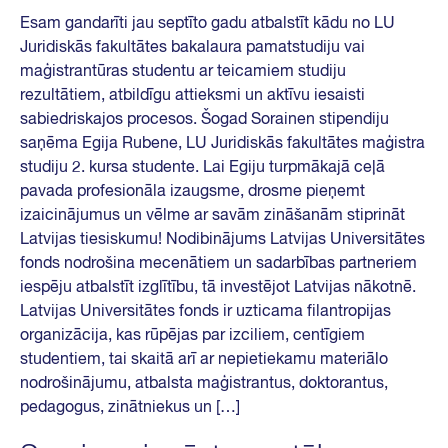
Esam gandarīti jau septīto gadu atbalstīt kādu no LU
Juridiskās fakultātes bakalaura pamatstudiju vai
maģistrantūras studentu ar teicamiem studiju
rezultātiem, atbildīgu attieksmi un aktīvu iesaisti
sabiedriskajos procesos. Šogad Sorainen stipendiju
saņēma Egija Rubene, LU Juridiskās fakultātes maģistra
studiju 2. kursa studente. Lai Egiju turpmākajā ceļā
pavada profesionāla izaugsme, drosme pieņemt
izaicinājumus un vēlme ar savām zināšanām stiprināt
Latvijas tiesiskumu! Nodibinājums Latvijas Universitātes
fonds nodrošina mecenātiem un sadarbības partneriem
iespēju atbalstīt izglītību, tā investējot Latvijas nākotnē.
Latvijas Universitātes fonds ir uzticama filantropijas
organizācija, kas rūpējas par izciliem, centīgiem
studentiem, tai skaitā arī ar nepietiekamu materiālo
nodrošinājumu, atbalsta maģistrantus, doktorantus,
pedagogus, zinātniekus un […]