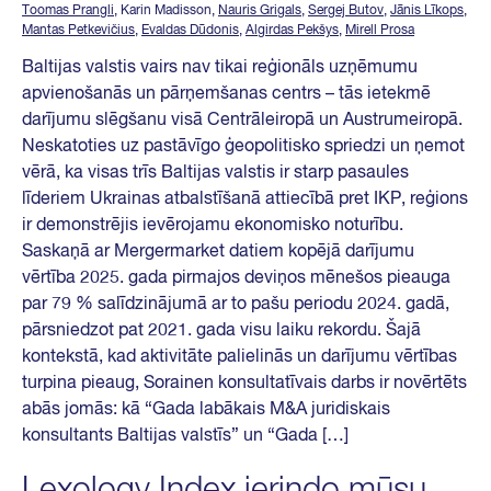
Toomas Prangli
, Karin Madisson,
Nauris Grigals
,
Sergej Butov
,
Jānis Līkops
,
Mantas Petkevičius
,
Evaldas Dūdonis
,
Algirdas Pekšys
,
Mirell Prosa
Baltijas valstis vairs nav tikai reģionāls uzņēmumu
apvienošanās un pārņemšanas centrs – tās ietekmē
darījumu slēgšanu visā Centrāleiropā un Austrumeiropā.
Neskatoties uz pastāvīgo ģeopolitisko spriedzi un ņemot
vērā, ka visas trīs Baltijas valstis ir starp pasaules
līderiem Ukrainas atbalstīšanā attiecībā pret IKP, reģions
ir demonstrējis ievērojamu ekonomisko noturību.
Saskaņā ar Mergermarket datiem kopējā darījumu
vērtība 2025. gada pirmajos deviņos mēnešos pieauga
par 79 % salīdzinājumā ar to pašu periodu 2024. gadā,
pārsniedzot pat 2021. gada visu laiku rekordu. Šajā
kontekstā, kad aktivitāte palielinās un darījumu vērtības
turpina pieaug, Sorainen konsultatīvais darbs ir novērtēts
abās jomās: kā “Gada labākais M&A juridiskais
konsultants Baltijas valstīs” un “Gada […]
Lexology Index ierindo mūsu