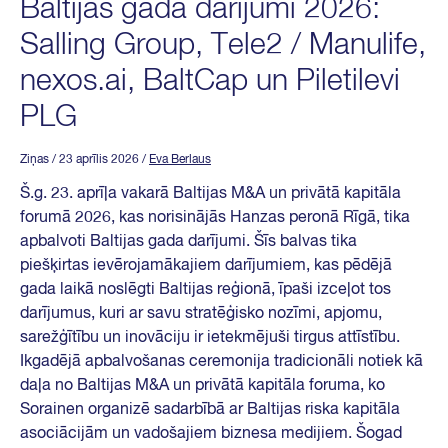
Baltijas gada darījumi 2026:
Salling Group, Tele2 / Manulife,
nexos.ai, BaltCap un Piletilevi
PLG
Ziņas
/ 23 aprīlis 2026
/
Eva Berlaus
Š.g. 23. aprīļa vakarā Baltijas M&A un privātā kapitāla
forumā 2026, kas norisinājās Hanzas peronā Rīgā, tika
apbalvoti Baltijas gada darījumi. Šīs balvas tika
piešķirtas ievērojamākajiem darījumiem, kas pēdējā
gada laikā noslēgti Baltijas reģionā, īpaši izceļot tos
darījumus, kuri ar savu stratēģisko nozīmi, apjomu,
sarežģītību un inovāciju ir ietekmējuši tirgus attīstību.
Ikgadējā apbalvošanas ceremonija tradicionāli notiek kā
daļa no Baltijas M&A un privātā kapitāla foruma, ko
Sorainen organizē sadarbībā ar Baltijas riska kapitāla
asociācijām un vadošajiem biznesa medijiem. Šogad