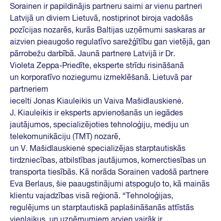
Sorainen ir papildinājis partneru saimi ar vienu partneri
Latvijā un diviem Lietuvā, nostiprinot biroja vadošās
pozīcijas nozarēs, kurās Baltijas uzņēmumi saskaras ar
aizvien pieaugošo regulatīvo sarežģītību gan vietējā, gan
pārrobežu darbībā. Jaunā partnere Latvijā ir Dr.
Violeta Zeppa-Priedīte, eksperte strīdu risināšanā
un korporatīvo noziegumu izmeklēšanā. Lietuvā par
partneriem
iecelti Jonas Kiauleikis un Vaiva Mašidlauskienė.
J. Kiauleikis ir eksperts apvienošanās un iegādes
jautājumos, specializējoties tehnoloģiju, mediju un
telekomunikāciju (TMT) nozarē,
un V. Mašidlauskienė specializējas starptautiskās
tirdzniecības, atbilstības jautājumos, komerctiesības un
transporta tiesībās. Kā norāda Sorainen vadošā partnere
Eva Berlaus, šie paaugstinājumi atspoguļo to, kā mainās
klientu vajadzības visā reģionā. “Tehnoloģijas,
regulējums un starptautiskā paplašināšanās attīstās
vienlaikus, un uzņēmumiem arvien vairāk ir