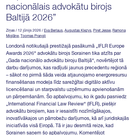
nacionālais advokātu birojs
Baltijā 2026”
Ziņas
/ 12 jūnijs 2026
/
Eva Berlaus
,
Augustas Klezys
,
Piret Jesse
,
Ramona
Miglāne
,
Toomas Prangli
Londonā notikušajā prestižajā pasākumā „IFLR Europe
Awards 2026“ advokātu birojs Sorainen tika atzīts par
„Gada nacionālo advokātu biroju Baltijā“, novērtējot tā
darbu darījumos, kas radījuši jaunus precedentu reģionā
– sākot no pirmā šāda veida atjaunojamo energoresursu
finansēšanas modeļa līdz sarežģītai digitālo aktīvu
licencēšanai un starpvalstu uzņēmumu apvienošanām
un pārņemšanām. Šo apbalvojumu, ko ik gadu pasniedz
„International Financial Law Review“ (IFLR), piešķir
advokātu birojiem, kas ir iesaistīti nozīmīgākajos,
inovatīvākajos un pārrobežu darījumos, kā arī juridiskajās
iniciatīvās visā Eiropā. Tā ir jau desmitā reize, kad
Sorainen saņem šo apbalvojumu. Komentējot