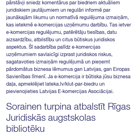
pārstāvji sniedz komentārus par biedriem aktuāliem
juridiskiem jautājumiem un regulāri informē par
jaunākajām likumu un normatīvā regulējuma izmaiņām,
kas ietekmē e‑komercijas uzņēmumu darbību. Tas ietver
e‑komercijas regulējumu, patērētāju tiesības, datu
aizsardzību, atbilstību un citus būtiskus juridiskos
aspektus. Šī sadarbība palīdz e‑komercijas
uzņēmumiem savlaicīgi izprast juridiskos riskus,
sagatavoties izmaiņām regulējumā un pieņemt
pārdomātus biznesa lēmumus gan Latvijas, gan Eiropas
Savienības līmenī. Ja e‑komercija ir būtiska jūsu biznesa
daļa, apmeklējiet lateka.lv/klut-par-biedru un
pievienojieties Latvijas E‑komercijas Asociācijai.
Sorainen turpina atbalstīt Rīgas
Juridiskās augstskolas
bibliotēku