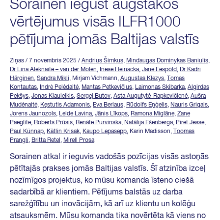
Sorainen iegūst augstākos
vērtējumus visās ILFR1000
pētījuma jomās Baltijas valstīs
Ziņas
/ 7 novembris 2025
/
Andrius Šimkus
,
Mindaugas Dominykas Baniulis
,
Dr Lina Aleknaitė – van der Molen
,
Inese Heinacka
,
Jane Eespõld
,
Dr Kadri
Härginen
,
Sandra Mikli
, Mirjam Vichmann,
Augustas Klezys
,
Tomas
Kontautas
,
Indrė Pelėdaitė
,
Mantas Petkevičius
,
Laimonas Skibarka
,
Algirdas
Pekšys
,
Jonas Kiauleikis
,
Sergej Butov
,
Asta Augutytė-Rapkevičienė
,
Aušra
Mudėnaitė
,
Kęstutis Adamonis
,
Eva Berlaus
,
Rūdolfs Eņģelis
,
Nauris Grigals
,
Jorens Jaunozols
,
Lelde Laviņa
,
Jānis Līkops
,
Ramona Miglāne
,
Zane
Paeglīte
,
Roberts Prūsis
,
Renāte Purvinska
,
Natālija Ešenberga
,
Piret Jesse
,
Paul Künnap
,
Kätlin Krisak
,
Kaupo Lepasepp
, Karin Madisson,
Toomas
Prangli
,
Britta Retel
,
Mirell Prosa
Sorainen atkal ir ieguvis vadošās pozīcijas visās astoņās
pētītajās prakses jomās Baltijas valstīs. Šī atzinība izceļ
nozīmīgos projektus, ko mūsu komanda īsteno ciešā
sadarbībā ar klientiem. Pētījums balstās uz darba
sarežģītību un inovācijām, kā arī uz klientu un kolēģu
atsauksmēm. Mūsu komanda tika novērtēta kā viens no