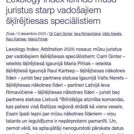
juristus starp vadošajiem
šķīrējtiesas speciālistiem
Ziņas
/ 3 decembris 2025
/
Dr Carri Ginter
,
Ieva Rimavičienė
,
Valts Nerets
,
Raul Kartsep
,
Maria Pihlak
Lexology Index: Arbitration 2026 nosauc mūsu juristus
par vadošajiem šķīrējtiesas speciālistiem: Carri Ginter –
ieteikts šķīrējtiesā Igaunijā Maria Pihlak – ieteikta
šķīrējtiesā Igaunijā Raul Kartsep – šķīrējtiesas nākotnes
līderi – juristi bez partnera statusa Igaunijā Valts Nerets –
šķīrējtiesas nākotnes līderi – partneri Latvijā Ieva
Rimavičienė – šķīrējtiesas nākotnes līderi – juristi bez
partnera statusa Lietuvā “Brīnišķīga atzinība komandai,
kas patiesi visā Baltijas reģionā strādā kā viens vesels.
Esam īpaši lepni par mūsu nākotnes līderiem – viņu
talants un ieguldījums ir nepārprotami pamanīti. Un,
ņemot vērā, ka aptaujātāji nenogurstoši pārskata datus