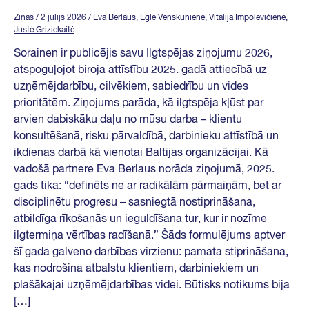
Ziņas
/ 2 jūlijs 2026
/
Eva Berlaus
,
Eglė Venskūnienė
,
Vitalija Impolevičienė
,
Justė Grizickaitė
Sorainen ir publicējis savu Ilgtspējas ziņojumu 2026,
atspoguļojot biroja attīstību 2025. gadā attiecībā uz
uzņēmējdarbību, cilvēkiem, sabiedrību un vides
prioritātēm. Ziņojums parāda, kā ilgtspēja kļūst par
arvien dabiskāku daļu no mūsu darba – klientu
konsultēšanā, risku pārvaldībā, darbinieku attīstībā un
ikdienas darbā kā vienotai Baltijas organizācijai. Kā
vadošā partnere Eva Berlaus norāda ziņojumā, 2025.
gads tika: “definēts ne ar radikālām pārmaiņām, bet ar
disciplinētu progresu – sasniegtā nostiprināšana,
atbildīga rīkošanās un ieguldīšana tur, kur ir nozīme
ilgtermiņa vērtības radīšanā.” Šāds formulējums aptver
šī gada galveno darbības virzienu: pamata stiprināšana,
kas nodrošina atbalstu klientiem, darbiniekiem un
plašākajai uzņēmējdarbības videi. Būtisks notikums bija
[…]