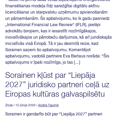
finansēšanas modeļa līdz sarežģītai digitālo aktīvu
licencēšanai un starpvalstu uzņēmumu apvienošanām
un pārņemšanām. Šo apbalvojumu, ko ik gadu pasniedz
„International Financial Law Review“ (IFLR), piešķir
advokātu birojiem, kas ir iesaistīti nozīmīgākajos,
inovatīvākajos un pārrobežu darījumos, kā arī juridiskajās
iniciatīvās visā Eiropā. Tā ir jau desmitā reize, kad
Sorainen saņem šo apbalvojumu. Komentējot
apbalvojumu, vadošā partnere Eva Berlaus norāda: “Šis
apbalvojums ir īpaši nozīmīgs, jo tas […]
Sorainen kļūst par “Liepāja
2027” juridisko partneri ceļā uz
Eiropas kultūras galvaspilsētu
Ziņas
/ 12 jūnijs 2026
/
Andris Tauriņš
Sorainen ir gandarīts būt par “Liepāja 2027” partneri