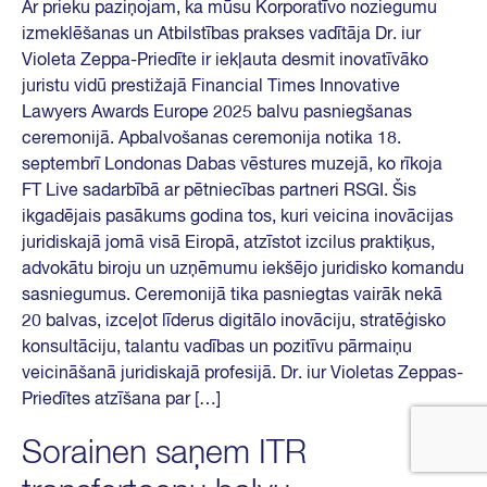
Ar prieku paziņojam, ka mūsu Korporatīvo noziegumu
izmeklēšanas un Atbilstības prakses vadītāja Dr. iur
Violeta Zeppa-Priedīte ir iekļauta desmit inovatīvāko
juristu vidū prestižajā Financial Times Innovative
Lawyers Awards Europe 2025 balvu pasniegšanas
ceremonijā. Apbalvošanas ceremonija notika 18.
septembrī Londonas Dabas vēstures muzejā, ko rīkoja
FT Live sadarbībā ar pētniecības partneri RSGI. Šis
ikgadējais pasākums godina tos, kuri veicina inovācijas
juridiskajā jomā visā Eiropā, atzīstot izcilus praktiķus,
advokātu biroju un uzņēmumu iekšējo juridisko komandu
sasniegumus. Ceremonijā tika pasniegtas vairāk nekā
20 balvas, izceļot līderus digitālo inovāciju, stratēģisko
konsultāciju, talantu vadības un pozitīvu pārmaiņu
veicināšanā juridiskajā profesijā. Dr. iur Violetas Zeppas-
Priedītes atzīšana par […]
Sorainen saņem ITR