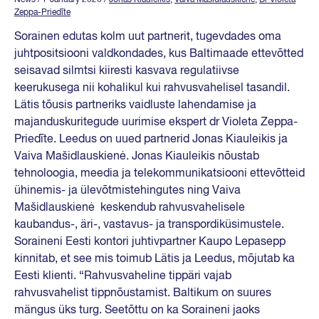
Zeppa-Priedīte
Sorainen edutas kolm uut partnerit, tugevdades oma
juhtpositsiooni valdkondades, kus Baltimaade ettevõtted
seisavad silmtsi kiiresti kasvava regulatiivse
keerukusega nii kohalikul kui rahvusvahelisel tasandil.
Lätis tõusis partneriks vaidluste lahendamise ja
majanduskuritegude uurimise ekspert dr Violeta Zeppa-
Priedīte. Leedus on uued partnerid Jonas Kiauleikis ja
Vaiva Mašidlauskienė. Jonas Kiauleikis nõustab
tehnoloogia, meedia ja telekommunikatsiooni ettevõtteid
ühinemis- ja ülevõtmistehingutes ning Vaiva
Mašidlauskienė keskendub rahvusvahelisele
kaubandus-, äri-, vastavus- ja transpordiküsimustele.
Soraineni Eesti kontori juhtivpartner Kaupo Lepasepp
kinnitab, et see mis toimub Lätis ja Leedus, mõjutab ka
Eesti klienti. “Rahvusvaheline tippäri vajab
rahvusvahelist tippnõustamist. Baltikum on suures
mängus üks turg. Seetõttu on ka Soraineni jaoks