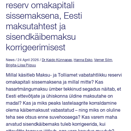
reserv omakapitali
sissemaksena, Eesti
maksutahtest ja
sisendkäibemaksu
korrigeerimisest
News
/ 24 April 2026
/
Dr Kaido Künnapas
,
Hanna Esko
,
Verner Silm
,
Brigita-Liisa Piipuu
Millal käsitleb Maksu- ja Tolliamet vabatahtlikku reservi
omakapitali sissemaksena ja millal mitte? Kas
hasartmängumaksu ümber tekkinud segadus näitab, et
Eesti ettevõtjate ja ühiskonna üldine maksutahe on
madal? Kas ja miks peaks lastelaagrite korraldamine
olema käibemaksust vabastatud – ning miks on oluline
teha see otsus enne suvehooaega? Kas varem maha
arvatud sisendkäibemaks tuleb korrigeerida, kui