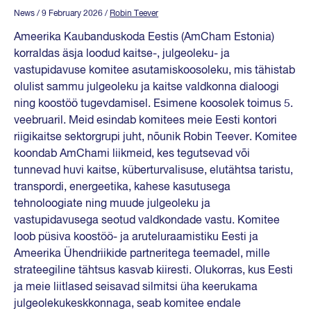
News
/ 9 February 2026
/
Robin Teever
Ameerika Kaubanduskoda Eestis (AmCham Estonia)
korraldas äsja loodud kaitse-, julgeoleku- ja
vastupidavuse komitee asutamiskoosoleku, mis tähistab
olulist sammu julgeoleku ja kaitse valdkonna dialoogi
ning koostöö tugevdamisel. Esimene koosolek toimus 5.
veebruaril. Meid esindab komitees meie Eesti kontori
riigikaitse sektorgrupi juht, nõunik Robin Teever. Komitee
koondab AmChami liikmeid, kes tegutsevad või
tunnevad huvi kaitse, küberturvalisuse, elutähtsa taristu,
transpordi, energeetika, kahese kasutusega
tehnoloogiate ning muude julgeoleku ja
vastupidavusega seotud valdkondade vastu. Komitee
loob püsiva koostöö- ja aruteluraamistiku Eesti ja
Ameerika Ühendriikide partneritega teemadel, mille
strateegiline tähtsus kasvab kiiresti. Olukorras, kus Eesti
ja meie liitlased seisavad silmitsi üha keerukama
julgeolekukeskkonnaga, seab komitee endale