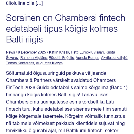
ülioluline olla […]
Sorainen on Chambersi fintech
edetabeli tipus kõigis kolmes
Balti riigis
News
/ 9 December 2025
/
Kätlin Krisak
,
Hetti Lump-Kivisaari
,
Krista
Ševerev
,
Ramona Miglāne
,
Rūdolfs Eņģelis
,
Agneta Rumpa
,
Akvilė Jurkaitytė
,
Tomas Kontautas
,
Augustas Klezys
Sõltumatuid õigusuuringuid pakkuva väljaande
Chambers & Partners värskelt avaldatud Chambers
FinTech 2026 Guide edetabelis saime kõrgeima (Band 1)
hinnangu kõigis kolmes Balti riigis! Tänavu lisas
Chambers oma uuringutesse esmakordselt ka Läti
fintech turu, kuhu edetabelisse sisenes meie tiim samuti
kõige kõrgemale tasemele. Kõrgeim võimalik tunnustus
näitab meie võimekust pakkuda klientidele sujuvat ning
terviklikku õigusabi ajal, mil Baltikumi fintech–sektor