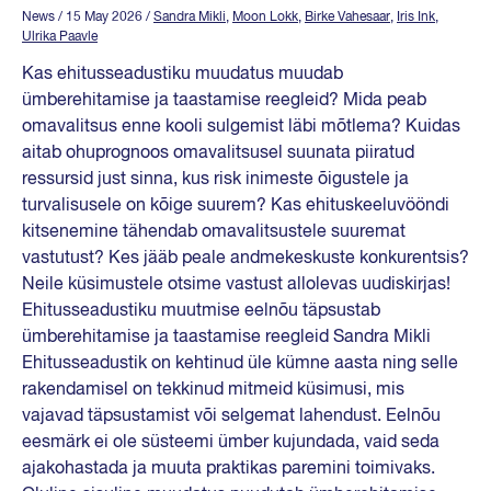
News
/ 15 May 2026
/
Sandra Mikli
,
Moon Lokk
,
Birke Vahesaar
,
Iris Ink
,
Ulrika Paavle
Kas ehitusseadustiku muudatus muudab
ümberehitamise ja taastamise reegleid? Mida peab
omavalitsus enne kooli sulgemist läbi mõtlema? Kuidas
aitab ohuprognoos omavalitsusel suunata piiratud
ressursid just sinna, kus risk inimeste õigustele ja
turvalisusele on kõige suurem? Kas ehituskeeluvööndi
kitsenemine tähendab omavalitsustele suuremat
vastutust? Kes jääb peale andmekeskuste konkurentsis?
Neile küsimustele otsime vastust allolevas uudiskirjas!
Ehitusseadustiku muutmise eelnõu täpsustab
ümberehitamise ja taastamise reegleid Sandra Mikli
Ehitusseadustik on kehtinud üle kümne aasta ning selle
rakendamisel on tekkinud mitmeid küsimusi, mis
vajavad täpsustamist või selgemat lahendust. Eelnõu
eesmärk ei ole süsteemi ümber kujundada, vaid seda
ajakohastada ja muuta praktikas paremini toimivaks.