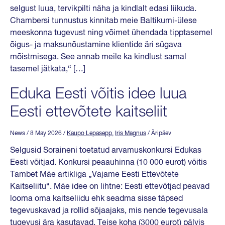
selgust luua, tervikpilti näha ja kindlalt edasi liikuda.
Chambersi tunnustus kinnitab meie Baltikumi-ülese
meeskonna tugevust ning võimet ühendada tipptasemel
õigus- ja maksunõustamine klientide äri sügava
mõistmisega. See annab meile ka kindlust samal
tasemel jätkata,“ […]
Eduka Eesti võitis idee luua
Eesti ettevõtete kaitseliit
News
/ 8 May 2026
/
Kaupo Lepasepp
,
Iris Magnus
/ Äripäev
Selgusid Soraineni toetatud arvamuskonkursi Edukas
Eesti võitjad. Konkursi peaauhinna (10 000 eurot) võitis
Tambet Mäe artikliga „Vajame Eesti Ettevõtete
Kaitseliitu“. Mäe idee on lihtne: Eesti ettevõtjad peavad
looma oma kaitseliidu ehk seadma sisse täpsed
tegevuskavad ja rollid sõjaajaks, mis nende tegevusala
tugevusi ära kasutavad. Teise koha (3000 eurot) pälvis