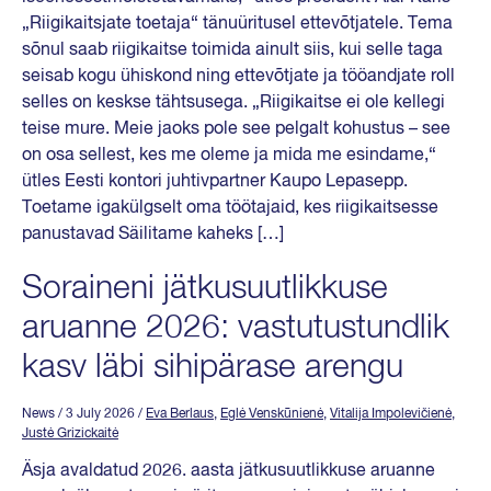
„Riigikaitsjate toetaja“ tänuüritusel ettevõtjatele. Tema
sõnul saab riigikaitse toimida ainult siis, kui selle taga
seisab kogu ühiskond ning ettevõtjate ja tööandjate roll
selles on keskse tähtsusega. „Riigikaitse ei ole kellegi
teise mure. Meie jaoks pole see pelgalt kohustus – see
on osa sellest, kes me oleme ja mida me esindame,“
ütles Eesti kontori juhtivpartner Kaupo Lepasepp.
Toetame igakülgselt oma töötajaid, kes riigikaitsesse
panustavad Säilitame kaheks […]
Soraineni jätkusuutlikkuse
aruanne 2026: vastutustundlik
kasv läbi sihipärase arengu
News
/ 3 July 2026
/
Eva Berlaus
,
Eglė Venskūnienė
,
Vitalija Impolevičienė
,
Justė Grizickaitė
Äsja avaldatud 2026. aasta jätkusuutlikkuse aruanne