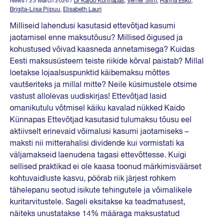
News
/ 23 March 2026
/
Dr Kaido Künnapas
,
Verner Silm
,
Hanna Esko
,
Brigita-Liisa Piipuu
,
Elisabeth Lauri
Milliseid lahendusi kasutasid ettevõtjad kasumi
jaotamisel enne maksutõusu? Millised õigused ja
kohustused võivad kaasneda annetamisega? Kuidas
Eesti maksusüsteem teiste riikide kõrval paistab? Millal
loetakse lojaalsuspunktid käibemaksu mõttes
vautšeriteks ja millal mitte? Neile küsimustele otsime
vastust allolevas uudiskirjas! Ettevõtjad lasid
omanikutulu võtmisel käiku kavalad nükked Kaido
Künnapas Ettevõtjad kasutasid tulumaksu tõusu eel
aktiivselt erinevaid võimalusi kasumi jaotamiseks –
maksti nii mitterahalisi dividende kui vormistati ka
väljamakseid laenudena tagasi ettevõttesse. Kuigi
sellised praktikad ei ole kaasa toonud märkimisväärset
kohtuvaidluste kasvu, pöörab riik järjest rohkem
tähelepanu seotud isikute tehingutele ja võimalikele
kuritarvitustele. Sageli eksitakse ka teadmatusest,
näiteks unustatakse 14% määraga maksustatud