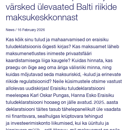
värsked ülevaated Balti riikide
maksukeskkonnast
News
/ 16 February 2026
Kas kõik sinu tulud ja mahaarvamised on eraisiku
tuludeklatsioonis õigesti kirjas? Kas maksuamet läheb
maksumenetlustes inimeste privaatsfääri
kaardistamisega liiga kaugele? Kuidas hinnata, kas
praegu on õige aeg oma äriga välisriiki minna, ning
kuidas mõjutavad seda maksuriskid, -kulud ja erinevate
riikide regulatsioonid? Neile küsimustele otsime vastust
allolevas uudiskirjas! Eraisiku tuludeklaratsiooni
meelespea Karl Oskar Pungas, Hanna Esko Eraisiku
tuludeklaratsiooni hooaeg on jälle avatud. 2025. aasta
deklaratsiooni täites tasub tähelepanelikult üle vaadata
nii finantsvara, sealhulgas krüptovara tehingud
ja investeerimiskonto liikumised, kui ka üüritulu ja