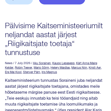
Pälvisime Kaitseministeeriumilt
neljandat aastat järjest
„Riigikaitsjate toetaja“
tunnustuse
News
/ 7 July 2026
/
Aku Sorainen
,
Kaupo Lepasepp
,
Kärt Anna Maire
Kelder
,
Robin Teever
,
Mario Sõrm
,
Helery Maidlas
,
Marcus Niin
,
Kristi Aer
,
Ere Mai Kool
,
Stenver Pärn
,
Iris Magnus
Kaitseministeerium tunnustas Soraineni juba neljandat
aastat järjest riigikaitsjate toetajana, omistades meile
hõbetaseme märgise panuse eest Eesti riigikaitsesse.
„Teie eeskuju innustab ka teisi tööandjaid ning aitab
muuta riigikaitsjate toetamise üha loomulikumaks ja
iseenesestmõistetavamaks,“ ütles president Alar Karis