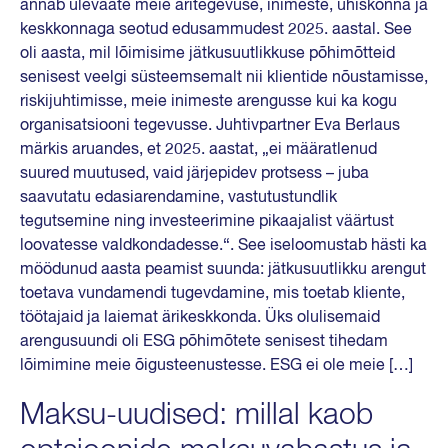
annab ülevaate meie äritegevuse, inimeste, ühiskonna ja
keskkonnaga seotud edusammudest 2025. aastal. See
oli aasta, mil lõimisime jätkusuutlikkuse põhimõtteid
senisest veelgi süsteemsemalt nii klientide nõustamisse,
riskijuhtimisse, meie inimeste arengusse kui ka kogu
organisatsiooni tegevusse. Juhtivpartner Eva Berlaus
märkis aruandes, et 2025. aastat, „ei määratlenud
suured muutused, vaid järjepidev protsess – juba
saavutatu edasiarendamine, vastutustundlik
tegutsemine ning investeerimine pikaajalist väärtust
loovatesse valdkondadesse.“. See iseloomustab hästi ka
möödunud aasta peamist suunda: jätkusuutlikku arengut
toetava vundamendi tugevdamine, mis toetab kliente,
töötajaid ja laiemat ärikeskkonda. Üks olulisemaid
arengusuundi oli ESG põhimõtete senisest tihedam
lõimimine meie õigusteenustesse. ESG ei ole meie […]
Maksu-uudised: millal kaob