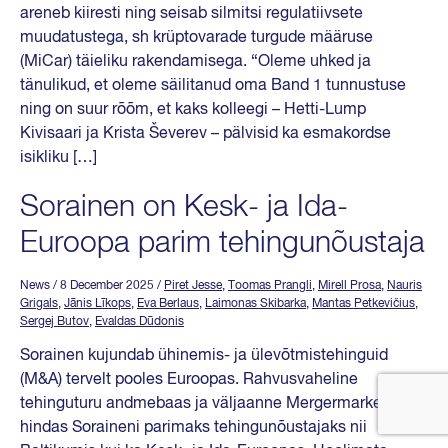
areneb kiiresti ning seisab silmitsi regulatiivsete
muudatustega, sh krüptovarade turgude määruse
(MiCar) täieliku rakendamisega. “Oleme uhked ja
tänulikud, et oleme säilitanud oma Band 1 tunnustuse
ning on suur rõõm, et kaks kolleegi – Hetti-Lump
Kivisaari ja Krista Ševerev – pälvisid ka esmakordse
isikliku […]
Sorainen on Kesk- ja Ida-
Euroopa parim tehingunõustaja
News
/ 8 December 2025
/
Piret Jesse
,
Toomas Prangli
,
Mirell Prosa
,
Nauris
Grigals
,
Jānis Līkops
,
Eva Berlaus
,
Laimonas Skibarka
,
Mantas Petkevičius
,
Sergej Butov
,
Evaldas Dūdonis
Sorainen kujundab ühinemis- ja ülevõtmistehinguid
(M&A) tervelt pooles Euroopas. Rahvusvaheline
tehinguturu andmebaas ja väljaanne Mergermarket
hindas Soraineni parimaks tehingunõustajaks nii