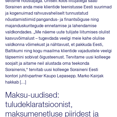
seitsme nõustajaga. Ühiselt koos liitujatega saab
Sorainen anda meie klientide teenistusse Eesti suurimad
ja kogenuimad rahvusvaheliselt tunnustatud
nõustamistiimid pangandus- ja finantsõiguse ning
majanduskuritegude ennetamise ja lahendamise
valdkondades. „Me näeme uute tulijate liitumises olulist
kasvuvõimalust – tugevdada veelgi meie kahe olulise
valdkonna võimekust ja nähtavust, et pakkuda Eesti,
Baltikumi ning kogu maailma klientide vajadustele veelgi
täpsemini sobivat õigusteenust. Tervitame uusi kolleege
soojalt ja aitame neil alustada oma teekonda
Sorainenis,“ tervitab uusi kolleege Soraineni Eesti
kontori juhtivpartner Kaupo Lepasepp. Marko Kairjak
hakkab […]
Maksu-uudised:
tuludeklaratsioonist,
maksumenetluse piiridest ja