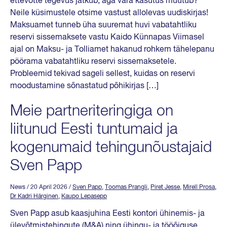
ettevõtte tegevus jätkub, aga vara kasutus muutub?
Neile küsimustele otsime vastust allolevas uudiskirjas!
Maksuamet tunneb üha suuremat huvi vabatahtliku
reservi sissemaksete vastu Kaido Künnapas Viimasel
ajal on Maksu- ja Tolliamet hakanud rohkem tähelepanu
pöörama vabatahtliku reservi sissemaksetele.
Probleemid tekivad sageli sellest, kuidas on reservi
moodustamine sõnastatud põhikirjas […]
Meie partneriteringiga on
liitunud Eesti tuntumaid ja
kogenumaid tehingunõustajaid
Sven Papp
News
/ 20 April 2026
/
Sven Papp
,
Toomas Prangli
,
Piret Jesse
,
Mirell Prosa
,
Dr Kadri Härginen
,
Kaupo Lepasepp
Sven Papp asub kaasjuhina Eesti kontori ühinemis- ja
ülevõtmistehingute (M&A) ning ühingu- ja tööõiguse