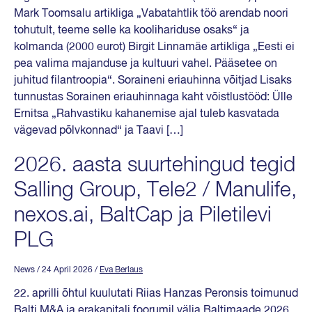
Mark Toomsalu artikliga „Vabatahtlik töö arendab noori
tohutult, teeme selle ka koolihariduse osaks“ ja
kolmanda (2000 eurot) Birgit Linnamäe artikliga „Eesti ei
pea valima majanduse ja kultuuri vahel. Pääsetee on
juhitud filantroopia“. Soraineni eriauhinna võitjad Lisaks
tunnustas Sorainen eriauhinnaga kaht võistlustööd: Ülle
Ernitsa „Rahvastiku kahanemise ajal tuleb kasvatada
vägevad põlvkonnad“ ja Taavi […]
2026. aasta suurtehingud tegid
Salling Group, Tele2 / Manulife,
nexos.ai, BaltCap ja Piletilevi
PLG
News
/ 24 April 2026
/
Eva Berlaus
22. aprilli õhtul kuulutati Riias Hanzas Peronsis toimunud
Balti M&A ja erakapitali foorumil välja Baltimaade 2026.