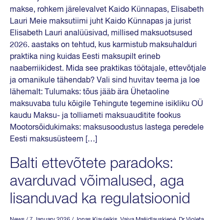
makse, rohkem järelevalvet Kaido Künnapas, Elisabeth
Lauri Meie maksutiimi juht Kaido Künnapas ja jurist
Elisabeth Lauri analüüsivad, millised maksuotsused
2026. aastaks on tehtud, kus karmistub maksuhalduri
praktika ning kuidas Eesti maksupilt erineb
naaberriikidest. Mida see praktikas töötajale, ettevõtjale
ja omanikule tähendab? Vali sind huvitav teema ja loe
lähemalt: Tulumaks: tõus jääb ära Ühetaoline
maksuvaba tulu kõigile Tehingute tegemine isikliku OÜ
kaudu Maksu- ja tolliameti maksuauditite fookus
Mootorsõidukimaks: maksusoodustus lastega peredele
Eesti maksusüsteem […]
Balti ettevõtete paradoks:
avarduvad võimalused, aga
lisanduvad ka regulatsioonid
News
/ 7 January 2026
/
Jonas Kiauleikis
,
Vaiva Mašidlauskienė
,
Dr Violeta