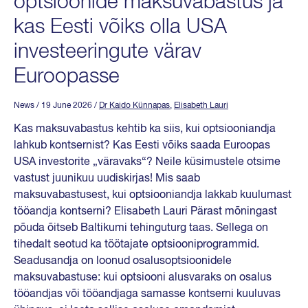
optsioonide maksuvabastus ja
kas Eesti võiks olla USA
investeeringute värav
Euroopasse
News
/ 19 June 2026
/
Dr Kaido Künnapas
,
Elisabeth Lauri
Kas maksuvabastus kehtib ka siis, kui optsiooniandja
lahkub kontsernist? Kas Eesti võiks saada Euroopas
USA investorite „väravaks“? Neile küsimustele otsime
vastust juunikuu uudiskirjas! Mis saab
maksuvabastusest, kui optsiooniandja lakkab kuulumast
tööandja kontserni? Elisabeth Lauri Pärast mõningast
põuda õitseb Baltikumi tehinguturg taas. Sellega on
tihedalt seotud ka töötajate optsiooniprogrammid.
Seadusandja on loonud osalusoptsioonidele
maksuvabastuse: kui optsiooni alusvaraks on osalus
tööandjas või tööandjaga samasse kontserni kuuluvas