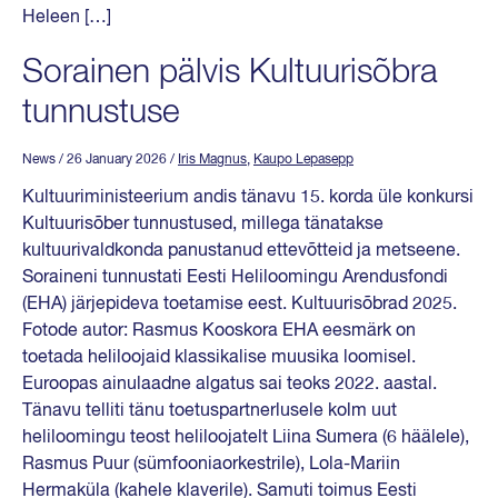
Heleen […]
Sorainen pälvis Kultuurisõbra
tunnustuse
News
/ 26 January 2026
/
Iris Magnus
,
Kaupo Lepasepp
Kultuuriministeerium andis tänavu 15. korda üle konkursi
Kultuurisõber tunnustused, millega tänatakse
kultuurivaldkonda panustanud ettevõtteid ja metseene.
Soraineni tunnustati Eesti Heliloomingu Arendusfondi
(EHA) järjepideva toetamise eest. Kultuurisõbrad 2025.
Fotode autor: Rasmus Kooskora EHA eesmärk on
toetada heliloojaid klassikalise muusika loomisel.
Euroopas ainulaadne algatus sai teoks 2022. aastal.
Tänavu telliti tänu toetuspartnerlusele kolm uut
heliloomingu teost heliloojatelt Liina Sumera (6 häälele),
Rasmus Puur (sümfooniaorkestrile), Lola-Mariin
Hermaküla (kahele klaverile). Samuti toimus Eesti