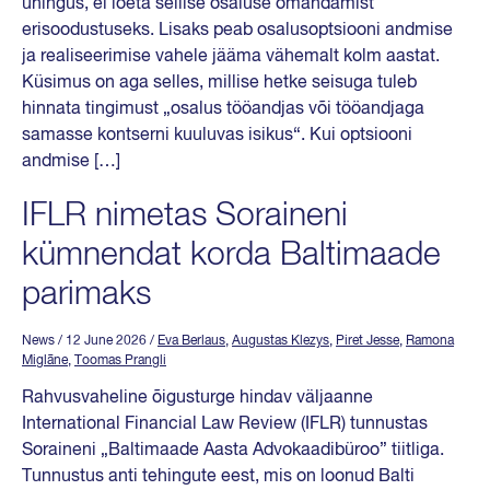
ühingus, ei loeta sellise osaluse omandamist
erisoodustuseks. Lisaks peab osalusoptsiooni andmise
ja realiseerimise vahele jääma vähemalt kolm aastat.
Küsimus on aga selles, millise hetke seisuga tuleb
hinnata tingimust „osalus tööandjas või tööandjaga
samasse kontserni kuuluvas isikus“. Kui optsiooni
andmise […]
IFLR nimetas Soraineni
kümnendat korda Baltimaade
parimaks
News
/ 12 June 2026
/
Eva Berlaus
,
Augustas Klezys
,
Piret Jesse
,
Ramona
Miglāne
,
Toomas Prangli
Rahvusvaheline õigusturge hindav väljaanne
International Financial Law Review (IFLR) tunnustas
Soraineni „Baltimaade Aasta Advokaadibüroo” tiitliga.
Tunnustus anti tehingute eest, mis on loonud Balti