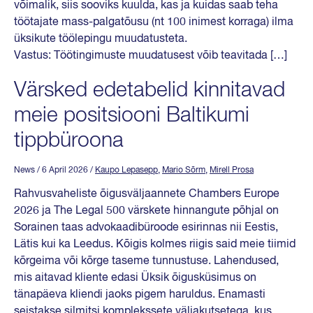
võimalik, siis sooviks kuulda, kas ja kuidas saab teha
töötajate mass-palgatõusu (nt 100 inimest korraga) ilma
üksikute töölepingu muudatusteta.
Vastus: Töötingimuste muudatusest võib teavitada […]
Värsked edetabelid kinnitavad
meie positsiooni Baltikumi
tippbüroona
News
/ 6 April 2026
/
Kaupo Lepasepp
,
Mario Sõrm
,
Mirell Prosa
Rahvusvaheliste õigusväljaannete Chambers Europe
2026 ja The Legal 500 värskete hinnangute põhjal on
Sorainen taas advokaadibüroode esirinnas nii Eestis,
Lätis kui ka Leedus. Kõigis kolmes riigis said meie tiimid
kõrgeima või kõrge taseme tunnustuse. Lahendused,
mis aitavad kliente edasi Üksik õigusküsimus on
tänapäeva kliendi jaoks pigem haruldus. Enamasti
seistakse silmitsi komplekssete väljakutsetega, kus