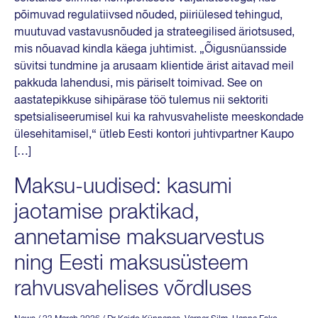
põimuvad regulatiivsed nõuded, piiriülesed tehingud,
muutuvad vastavusnõuded ja strateegilised äriotsused,
mis nõuavad kindla käega juhtimist. „Õigusnüansside
süvitsi tundmine ja arusaam klientide ärist aitavad meil
pakkuda lahendusi, mis päriselt toimivad. See on
aastatepikkuse sihipärase töö tulemus nii sektoriti
spetsialiseerumisel kui ka rahvusvaheliste meeskondade
ülesehitamisel,“ ütleb Eesti kontori juhtivpartner Kaupo
[…]
Maksu-uudised: kasumi
jaotamise praktikad,
annetamise maksuarvestus
ning Eesti maksusüsteem
rahvusvahelises võrdluses