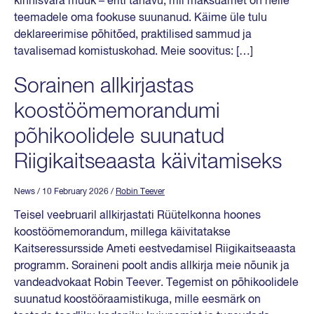
kinnisvara müük – eriti tänavu, mil maksuamet on neile
teemadele oma fookuse suunanud. Käime üle tulu
deklareerimise põhitõed, praktilised sammud ja
tavalisemad komistuskohad. Meie soovitus: […]
Sorainen allkirjastas
koostöömemorandumi
põhikoolidele suunatud
Riigikaitseaasta käivitamiseks
News
/ 10 February 2026
/
Robin Teever
Teisel veebruaril allkirjastati Rüütelkonna hoones
koostöömemorandum, millega käivitatakse
Kaitseressursside Ameti eestvedamisel Riigikaitseaasta
programm. Soraineni poolt andis allkirja meie nõunik ja
vandeadvokaat Robin Teever. Tegemist on põhikoolidele
suunatud koostööraamistikuga, mille eesmärk on