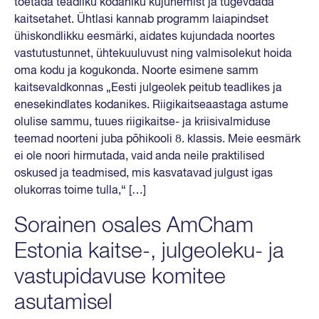
toetada teadliku kodaniku kujunemist ja tugevdada
kaitsetahet. Ühtlasi kannab programm laiapindset
ühiskondlikku eesmärki, aidates kujundada noortes
vastutustunnet, ühtekuuluvust ning valmisolekut hoida
oma kodu ja kogukonda. Noorte esimene samm
kaitsevaldkonnas „Eesti julgeolek peitub teadlikes ja
enesekindlates kodanikes. Riigikaitseaastaga astume
olulise sammu, tuues riigikaitse- ja kriisivalmiduse
teemad noorteni juba põhikooli 8. klassis. Meie eesmärk
ei ole noori hirmutada, vaid anda neile praktilised
oskused ja teadmised, mis kasvatavad julgust igas
olukorras toime tulla,“ […]
Sorainen osales AmCham
Estonia kaitse-, julgeoleku- ja
vastupidavuse komitee
asutamisel