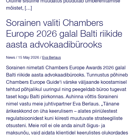
Oluline sisuline muudatus puudutab ümberehitamise
mõistet, […]
Sorainen valiti Chambers
Europe 2026 galal Balti riikide
aasta advokaadibürooks
News
/ 15 May 2026
/
Eva Berlaus
Sorainen nimetati Chambers Europe Awards 2026 galal
Balti riikide aasta advokaadibürooks. Tunnustus põhineb
Chambers Europe Guide‘i värske väljaande koostamisel
tehtud põhjalikul uuringul ning peegeldab büroo tugevat
taset kogu Balti piirkonnas. Auhinna võttis Soraineni
nimel vastu meie juhtivpartner Eva Berlaus. „Tänane
ärikeskkond on üha keerulisem – alates piiriülestest
regulatsioonidest kuni kiiresti muutuvate strateegiliste
otsusteni. Meie roll ei ole anda ainult õigus- ja
maksunõu, vaid aidata klientidel keerulistes olukordades