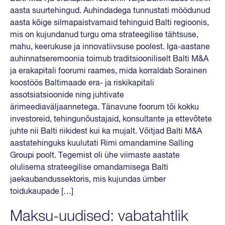
aasta suurtehingud. Auhindadega tunnustati möödunud
aasta kõige silmapaistvamaid tehinguid Balti regioonis,
mis on kujundanud turgu oma strateegilise tähtsuse,
mahu, keerukuse ja innovatiivsuse poolest. Iga-aastane
auhinnatseremoonia toimub traditsiooniliselt Balti M&A
ja erakapitali foorumi raames, mida korraldab Sorainen
koostöös Baltimaade era- ja riskikapitali
assotsiatsioonide ning juhtivate
ärimeediaväljaannetega. Tänavune foorum tõi kokku
investoreid, tehingunõustajaid, konsultante ja ettevõtete
juhte nii Balti riikidest kui ka mujalt. Võitjad Balti M&A
aastatehinguks kuulutati Rimi omandamine Salling
Groupi poolt. Tegemist oli ühe viimaste aastate
olulisema strateegilise omandamisega Balti
jaekaubandussektoris, mis kujundas ümber
toidukaupade […]
Maksu-uudised: vabatahtlik