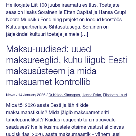
Heliloojate Liit 100 juubeliraamatu esitlus. Toetajate
seas on lisaks Sorainenile Eften Capital ja Hansa Grupi
Noore Muusiku Fond ning projekt on loodud koostöös
Kultuuripartnerluse Sihtasutusega. Sorainen on
järjekindel kultuuri toetaja ja meie […]
Maksu-uudised: uued
maksureeglid, kuhu liigub Eesti
maksusüsteem ja mida
maksuamet kontrollib
News
/ 14 January 2026
/
Dr Kaido Künnapas
,
Hanna Esko
,
Elisabeth Lauri
Mida tõi 2026 aasta Eesti ja lähiriikide
maksumaastikule? Mida jälgib maksuamet eriti
tähelepanelikult? Kuidas reageerib turg näpuveale
seaduses? Neile küsimustele otsime vastust allolevas
uudiskirjas! 2026. aasta maksumaastik – vähem uusi