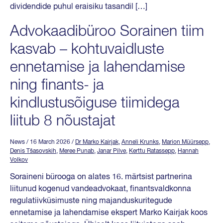
dividendide puhul eraisiku tasandil […]
Advokaadibüroo Sorainen tiim
kasvab – kohtuvaidluste
ennetamise ja lahendamise
ning finants- ja
kindlustusõiguse tiimidega
liitub 8 nõustajat
News
/ 16 March 2026
/
Dr Marko Kairjak
,
Anneli Krunks
,
Marion Müürsepp
,
Denis Tšasovskih
,
Meree Punab
,
Janar Pilve
,
Kerttu Ratassepp
,
Hannah
Volkov
Soraineni bürooga on alates 16. märtsist partnerina
liitunud kogenud vandeadvokaat, finantsvaldkonna
regulatiivküsimuste ning majanduskuritegude
ennetamise ja lahendamise ekspert Marko Kairjak koos