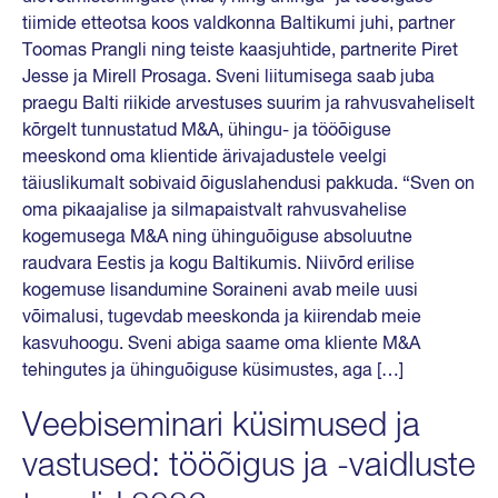
tiimide etteotsa koos valdkonna Baltikumi juhi, partner
Toomas Prangli ning teiste kaasjuhtide, partnerite Piret
Jesse ja Mirell Prosaga. Sveni liitumisega saab juba
praegu Balti riikide arvestuses suurim ja rahvusvaheliselt
kõrgelt tunnustatud M&A, ühingu- ja tööõiguse
meeskond oma klientide ärivajadustele veelgi
täiuslikumalt sobivaid õiguslahendusi pakkuda. “Sven on
oma pikaajalise ja silmapaistvalt rahvusvahelise
kogemusega M&A ning ühinguõiguse absoluutne
raudvara Eestis ja kogu Baltikumis. Niivõrd erilise
kogemuse lisandumine Soraineni avab meile uusi
võimalusi, tugevdab meeskonda ja kiirendab meie
kasvuhoogu. Sveni abiga saame oma kliente M&A
tehingutes ja ühinguõiguse küsimustes, aga […]
Veebiseminari küsimused ja
vastused: tööõigus ja -vaidluste