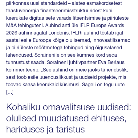
piirkonnas uusi standardeid – alates esmakordsetest
taastuvenergia finantseerimisstruktuuridest kuni
keerukate digitaalsete varade litsentsimise ja piiriüleste
M&A tehinguteni. Auhind anti üle IFLR Europe Awards
2026 auhinnagalal Londonis. IFLRi auhind tõstab igal
aastal esile Euroopa kõige olulisemad, innovaatilisemad
ja piiriüleste mõõtmetega tehingud ning õigusalased
lahendused. Sorainenile on see kümnes kord seda
tunnustust saada. Soraineni juhtivpartner Eva Berlaus
kommenteerib: „See auhind on meie jaoks tähenduslik,
sest toob esile uuenduslikkust ja uudseid projekte, mis
toovad kaasa keerukaid küsimusi. Sageli on tegu uute
[…]
Kohaliku omavalitsuse uudised:
olulised muudatused ehituses,
hariduses ja taristus