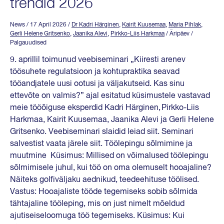
trendid 2026
News
/ 17 April 2026
/
Dr Kadri Härginen
,
Kairit Kuusemaa
,
Maria Pihlak
,
Gerli Helene Gritsenko
,
Jaanika Alevi
,
Pirkko-Liis Harkmaa
/ Äripäev /
Palgauudised
9. aprillil toimunud veebiseminari „Kiiresti arenev
töösuhete regulatsioon ja kohtupraktika seavad
tööandjatele uusi ootusi ja väljakutseid. Kas sinu
ettevõte on valmis?” ajal esitatud küsimustele vastavad
meie tööõiguse eksperdid Kadri Härginen, Pirkko-Liis
Harkmaa, Kairit Kuusemaa, Jaanika Alevi ja Gerli Helene
Gritsenko. Veebiseminari slaidid leiad siit. Seminari
salvestist vaata järele siit. Töölepingu sõlmimine ja
muutmine Küsimus: Millised on võimalused töölepingu
sõlmimisele juhul, kui töö on oma olemuselt hooajaline?
Näiteks golfiväljaku aednikud, teedeehituse töölised.
Vastus: Hooajaliste tööde tegemiseks sobib sõlmida
tähtajaline tööleping, mis on just nimelt mõeldud
ajutiseiseloomuga töö tegemiseks. Küsimus: Kui