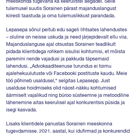
meeskonda tugevana ka keerulistel aegadel. Selle
tulemusel suutis Sorainen pärast majanduslangust
kiiresti taastuda ja oma tulemuslikkust parandada.
Lepasepa sõnul peitub edu sageli lihtsates lahendustes
– oluline on neisse uskuda ja need järjepidevalt ellu viia.
Majanduslanguse ajal otsustas Sorainen teadlikult
pidada klientidega rohkem sisulisi kohtumisi, et mõista
paremini nende vajadusi ja pakkuda täpsemaid
lahendusi. „Advokaaditeenuse turundus ei toimu
ajalehekuulutuste või Facebooki postituste kaudu. Meie
töö põhineb usaldusel,“ selgitas Lepasepp. Just
usalduse hoidmiseks olid näost-näkku kohtumised
äärmiselt vajalikud ning büroo süsteemne ja metoodiline
lähenemine aitas keerulisel ajal konkurentsis püsida ja
isegi kasvada.
Lisaks klientidele panustas Sorainen meeskonna
tugevdamisse. 2021. aastal, kui idufirmad ja konkurendid