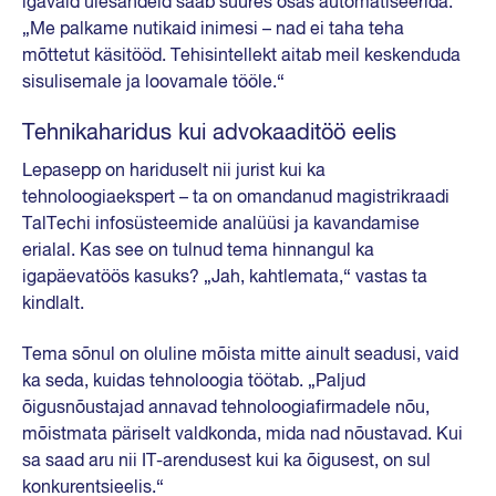
igavaid ülesandeid saab suures osas automatiseerida.
„Me palkame nutikaid inimesi – nad ei taha teha
mõttetut käsitööd. Tehisintellekt aitab meil keskenduda
sisulisemale ja loovamale tööle.“
Tehnikaharidus kui advokaaditöö eelis
Lepasepp on hariduselt nii jurist kui ka
tehnoloogiaekspert – ta on omandanud magistrikraadi
TalTechi infosüsteemide analüüsi ja kavandamise
erialal. Kas see on tulnud tema hinnangul ka
igapäevatöös kasuks? „Jah, kahtlemata,“ vastas ta
kindlalt.
Tema sõnul on oluline mõista mitte ainult seadusi, vaid
ka seda, kuidas tehnoloogia töötab. „Paljud
õigusnõustajad annavad tehnoloogiafirmadele nõu,
mõistmata päriselt valdkonda, mida nad nõustavad. Kui
sa saad aru nii IT-arendusest kui ka õigusest, on sul
konkurentsieelis.“