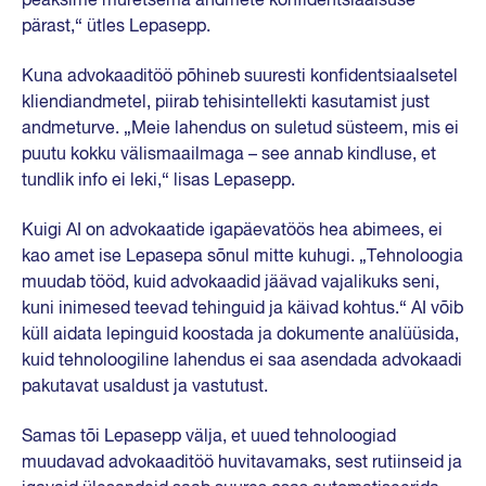
peaksime muretsema andmete konfidentsiaalsuse
pärast,“ ütles Lepasepp.
Kuna advokaaditöö põhineb suuresti konfidentsiaalsetel
kliendiandmetel, piirab tehisintellekti kasutamist just
andmeturve. „Meie lahendus on suletud süsteem, mis ei
puutu kokku välismaailmaga – see annab kindluse, et
tundlik info ei leki,“ lisas Lepasepp.
Kuigi AI on advokaatide igapäevatöös hea abimees, ei
kao amet ise Lepasepa sõnul mitte kuhugi. „Tehnoloogia
muudab tööd, kuid advokaadid jäävad vajalikuks seni,
kuni inimesed teevad tehinguid ja käivad kohtus.“ AI võib
küll aidata lepinguid koostada ja dokumente analüüsida,
kuid tehnoloogiline lahendus ei saa asendada advokaadi
pakutavat usaldust ja vastutust.
Samas tõi Lepasepp välja, et uued tehnoloogiad
muudavad advokaaditöö huvitavamaks, sest rutiinseid ja