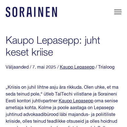
Liigu
sisu
juurde
Sorainen
Kaupo Lepasepp: juht
keset kriise
Väljaanded
/ 7. mai 2025
/
Kaupo Lepasepp
/ Trialoog
„Kriisis on juhil lihtne asju ära rikkuda. Olen uhke, et ma
seda teinud pole,“ ütleb TalTechi vilistlane ja Soraineni
Eesti kontori juhtivpartner
Kaupo Lepasepp
oma senise
ametiaja kohta. Kolme ja poole aastaga on Lepasepp
juhtinud advokaadibürood läbi majandus- ja poliitiliste
kriiside, olles teinud teadlikke otsuseid ja olles hoidnud