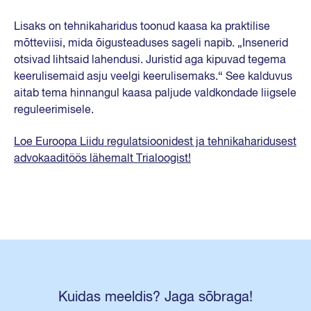
Lisaks on tehnikaharidus toonud kaasa ka praktilise
mõtteviisi, mida õigusteaduses sageli napib. „Insenerid
otsivad lihtsaid lahendusi. Juristid aga kipuvad tegema
keerulisemaid asju veelgi keerulisemaks.“ See kalduvus
aitab tema hinnangul kaasa paljude valdkondade liigsele
reguleerimisele.
Loe Euroopa Liidu regulatsioonidest ja tehnikaharidusest
advokaaditöös lähemalt Trialoogist!
Kuidas meeldis? Jaga sõbraga!