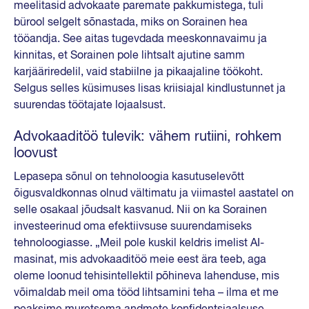
meelitasid advokaate paremate pakkumistega, tuli
bürool selgelt sõnastada, miks on Sorainen hea
tööandja. See aitas tugevdada meeskonnavaimu ja
kinnitas, et Sorainen pole lihtsalt ajutine samm
karjääriredelil, vaid stabiilne ja pikaajaline töökoht.
Selgus selles küsimuses lisas kriisiajal kindlustunnet ja
suurendas töötajate lojaalsust.
Advokaaditöö tulevik: vähem rutiini, rohkem
loovust
Lepasepa sõnul on tehnoloogia kasutuselevõtt
õigusvaldkonnas olnud vältimatu ja viimastel aastatel on
selle osakaal jõudsalt kasvanud. Nii on ka Sorainen
investeerinud oma efektiivsuse suurendamiseks
tehnoloogiasse. „Meil pole kuskil keldris imelist AI-
masinat, mis advokaaditöö meie eest ära teeb, aga
oleme loonud tehisintellektil põhineva lahenduse, mis
võimaldab meil oma tööd lihtsamini teha – ilma et me