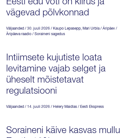
Eesti edu võti on kiirus ja
vägevad põlvkonnad
Väljaanded
/ 30. juuli 2026
/
Kaupo Lepasepp
,
Mari Urbla
/ Äripäev /
Äripäeva raadio / Soraineni sagedus
Intiimsete kujutiste loata
levitamine vajab selget ja
üheselt mõistetavat
regulatsiooni
Väljaanded
/ 14. juuli 2026
/
Helery Maidlas
/ Eesti Ekspress
Soraineni käive kasvas mullu