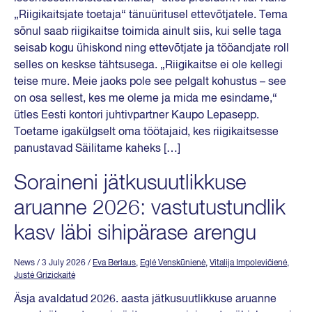
„Riigikaitsjate toetaja“ tänuüritusel ettevõtjatele. Tema
sõnul saab riigikaitse toimida ainult siis, kui selle taga
seisab kogu ühiskond ning ettevõtjate ja tööandjate roll
selles on keskse tähtsusega. „Riigikaitse ei ole kellegi
teise mure. Meie jaoks pole see pelgalt kohustus – see
on osa sellest, kes me oleme ja mida me esindame,“
ütles Eesti kontori juhtivpartner Kaupo Lepasepp.
Toetame igakülgselt oma töötajaid, kes riigikaitsesse
panustavad Säilitame kaheks […]
Soraineni jätkusuutlikkuse
aruanne 2026: vastutustundlik
kasv läbi sihipärase arengu
News
/ 3 July 2026
/
Eva Berlaus
,
Eglė Venskūnienė
,
Vitalija Impolevičienė
,
Justė Grizickaitė
Äsja avaldatud 2026. aasta jätkusuutlikkuse aruanne