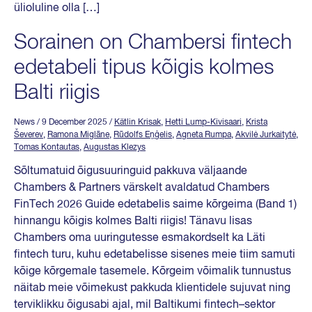
ülioluline olla […]
Sorainen on Chambersi fintech
edetabeli tipus kõigis kolmes
Balti riigis
News
/ 9 December 2025
/
Kätlin Krisak
,
Hetti Lump-Kivisaari
,
Krista
Ševerev
,
Ramona Miglāne
,
Rūdolfs Eņģelis
,
Agneta Rumpa
,
Akvilė Jurkaitytė
,
Tomas Kontautas
,
Augustas Klezys
Sõltumatuid õigusuuringuid pakkuva väljaande
Chambers & Partners värskelt avaldatud Chambers
FinTech 2026 Guide edetabelis saime kõrgeima (Band 1)
hinnangu kõigis kolmes Balti riigis! Tänavu lisas
Chambers oma uuringutesse esmakordselt ka Läti
fintech turu, kuhu edetabelisse sisenes meie tiim samuti
kõige kõrgemale tasemele. Kõrgeim võimalik tunnustus
näitab meie võimekust pakkuda klientidele sujuvat ning
terviklikku õigusabi ajal, mil Baltikumi fintech–sektor