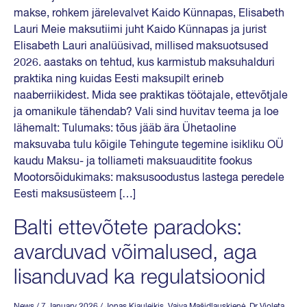
makse, rohkem järelevalvet Kaido Künnapas, Elisabeth
Lauri Meie maksutiimi juht Kaido Künnapas ja jurist
Elisabeth Lauri analüüsivad, millised maksuotsused
2026. aastaks on tehtud, kus karmistub maksuhalduri
praktika ning kuidas Eesti maksupilt erineb
naaberriikidest. Mida see praktikas töötajale, ettevõtjale
ja omanikule tähendab? Vali sind huvitav teema ja loe
lähemalt: Tulumaks: tõus jääb ära Ühetaoline
maksuvaba tulu kõigile Tehingute tegemine isikliku OÜ
kaudu Maksu- ja tolliameti maksuauditite fookus
Mootorsõidukimaks: maksusoodustus lastega peredele
Eesti maksusüsteem […]
Balti ettevõtete paradoks:
avarduvad võimalused, aga
lisanduvad ka regulatsioonid
News
/ 7 January 2026
/
Jonas Kiauleikis
,
Vaiva Mašidlauskienė
,
Dr Violeta