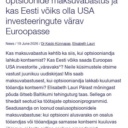
optsioonide maksuvabastus ja
kas Eesti võiks olla USA
investeeringute värav
Euroopasse
News
/ 19 June 2026
/
Dr Kaido Künnapas
,
Elisabeth Lauri
Kas maksuvabastus kehtib ka siis, kui optsiooniandja
lahkub kontsernist? Kas Eesti võiks saada Euroopas
USA investorite „väravaks“? Neile küsimustele otsime
vastust juunikuu uudiskirjas! Mis saab
maksuvabastusest, kui optsiooniandja lakkab kuulumast
tööandja kontserni? Elisabeth Lauri Pärast mõningast
põuda õitseb Baltikumi tehinguturg taas. Sellega on
tihedalt seotud ka töötajate optsiooniprogrammid.
Seadusandja on loonud osalusoptsioonidele
maksuvabastuse: kui optsiooni alusvaraks on osalus
tööandjas või tööandjaga samasse kontserni kuuluvas