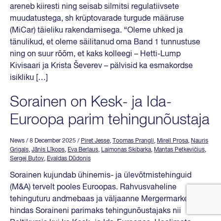
areneb kiiresti ning seisab silmitsi regulatiivsete
muudatustega, sh krüptovarade turgude määruse
(MiCar) täieliku rakendamisega. “Oleme uhked ja
tänulikud, et oleme säilitanud oma Band 1 tunnustuse
ning on suur rõõm, et kaks kolleegi – Hetti-Lump
Kivisaari ja Krista Ševerev – pälvisid ka esmakordse
isikliku […]
Sorainen on Kesk- ja Ida-
Euroopa parim tehingunõustaja
News
/ 8 December 2025
/
Piret Jesse
,
Toomas Prangli
,
Mirell Prosa
,
Nauris
Grigals
,
Jānis Līkops
,
Eva Berlaus
,
Laimonas Skibarka
,
Mantas Petkevičius
,
Sergej Butov
,
Evaldas Dūdonis
Sorainen kujundab ühinemis- ja ülevõtmistehinguid
(M&A) tervelt pooles Euroopas. Rahvusvaheline
tehinguturu andmebaas ja väljaanne Mergermarket
hindas Soraineni parimaks tehingunõustajaks nii