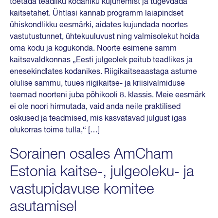
toetada teadliku kodaniku kujunemist ja tugevdada
kaitsetahet. Ühtlasi kannab programm laiapindset
ühiskondlikku eesmärki, aidates kujundada noortes
vastutustunnet, ühtekuuluvust ning valmisolekut hoida
oma kodu ja kogukonda. Noorte esimene samm
kaitsevaldkonnas „Eesti julgeolek peitub teadlikes ja
enesekindlates kodanikes. Riigikaitseaastaga astume
olulise sammu, tuues riigikaitse- ja kriisivalmiduse
teemad noorteni juba põhikooli 8. klassis. Meie eesmärk
ei ole noori hirmutada, vaid anda neile praktilised
oskused ja teadmised, mis kasvatavad julgust igas
olukorras toime tulla,“ […]
Sorainen osales AmCham
Estonia kaitse-, julgeoleku- ja
vastupidavuse komitee
asutamisel