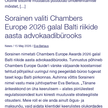
Oluline sisuline muudatus puudutab ümberehitamise
mõistet, […]
Sorainen valiti Chambers
Europe 2026 galal Balti riikide
aasta advokaadibürooks
News
/ 15 May 2026
/
Eva Berlaus
Sorainen nimetati Chambers Europe Awards 2026 galal
Balti riikide aasta advokaadibürooks. Tunnustus põhineb
Chambers Europe Guide‘i värske väljaande koostamisel
tehtud põhjalikul uuringul ning peegeldab büroo tugevat
taset kogu Balti piirkonnas. Auhinna võttis Soraineni
nimel vastu meie juhtivpartner Eva Berlaus. „Tänane
ärikeskkond on üha keerulisem – alates piiriülestest
regulatsioonidest kuni kiiresti muutuvate strateegiliste
otsusteni. Meie roll ei ole anda ainult õigus- ja
maksunõu, vaid aidata klientidel keerulistes olukordades