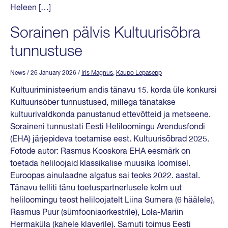
Heleen […]
Sorainen pälvis Kultuurisõbra
tunnustuse
News
/ 26 January 2026
/
Iris Magnus
,
Kaupo Lepasepp
Kultuuriministeerium andis tänavu 15. korda üle konkursi
Kultuurisõber tunnustused, millega tänatakse
kultuurivaldkonda panustanud ettevõtteid ja metseene.
Soraineni tunnustati Eesti Heliloomingu Arendusfondi
(EHA) järjepideva toetamise eest. Kultuurisõbrad 2025.
Fotode autor: Rasmus Kooskora EHA eesmärk on
toetada heliloojaid klassikalise muusika loomisel.
Euroopas ainulaadne algatus sai teoks 2022. aastal.
Tänavu telliti tänu toetuspartnerlusele kolm uut
heliloomingu teost heliloojatelt Liina Sumera (6 häälele),
Rasmus Puur (sümfooniaorkestrile), Lola-Mariin
Hermaküla (kahele klaverile). Samuti toimus Eesti