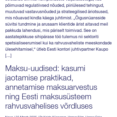
põimuvad regulatiivsed nõuded, piiriülesed tehingud,
muutuvad vastavusnõuded ja strateegilised äriotsused,
mis nõuavad kindla käega juhtimist. „Õigusnüansside
süvitsi tundmine ja arusaam klientide ärist aitavad meil
pakkuda lahendusi, mis päriselt toimivad. See on
aastatepikkuse sihipärase töö tulemus nii sektoriti
spetsialiseerumisel kui ka rahvusvaheliste meeskondade
ülesehitamisel,“ ütleb Eesti kontori juhtivpartner Kaupo
[…]
Maksu-uudised: kasumi
jaotamise praktikad,
annetamise maksuarvestus
ning Eesti maksusüsteem
rahvusvahelises võrdluses