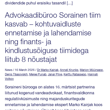
dividendide puhul eraisiku tasandil […]
Advokaadibüroo Sorainen tiim
kasvab – kohtuvaidluste
ennetamise ja lahendamise
ning finants- ja
kindlustusõiguse tiimidega
liitub 8 nõustajat
News
/ 16 March 2026
/
Dr Marko Kairjak
,
Anneli Krunks
,
Marion Müürsepp
,
Denis Tšasovskih
,
Meree Punab
,
Janar Pilve
,
Kerttu Ratassepp
,
Hannah
Volkov
Soraineni bürooga on alates 16. märtsist partnerina
liitunud kogenud vandeadvokaat, finantsvaldkonna
regulatiivküsimuste ning majanduskuritegude
ennetamise ja lahendamise ekspert Marko Kairjak koos