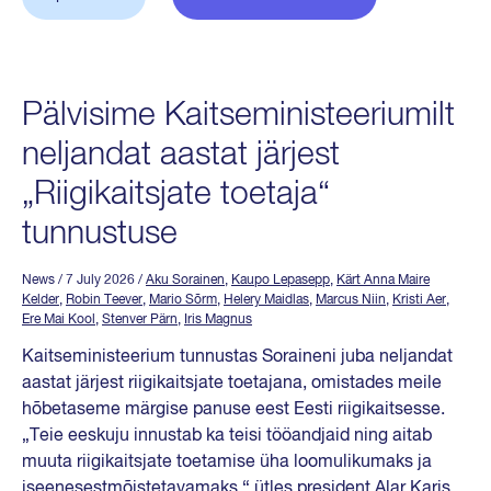
Pälvisime Kaitseministeeriumilt
neljandat aastat järjest
„Riigikaitsjate toetaja“
tunnustuse
News
/ 7 July 2026
/
Aku Sorainen
,
Kaupo Lepasepp
,
Kärt Anna Maire
Kelder
,
Robin Teever
,
Mario Sõrm
,
Helery Maidlas
,
Marcus Niin
,
Kristi Aer
,
Ere Mai Kool
,
Stenver Pärn
,
Iris Magnus
Kaitseministeerium tunnustas Soraineni juba neljandat
aastat järjest riigikaitsjate toetajana, omistades meile
hõbetaseme märgise panuse eest Eesti riigikaitsesse.
„Teie eeskuju innustab ka teisi tööandjaid ning aitab
muuta riigikaitsjate toetamise üha loomulikumaks ja
iseenesestmõistetavamaks,“ ütles president Alar Karis