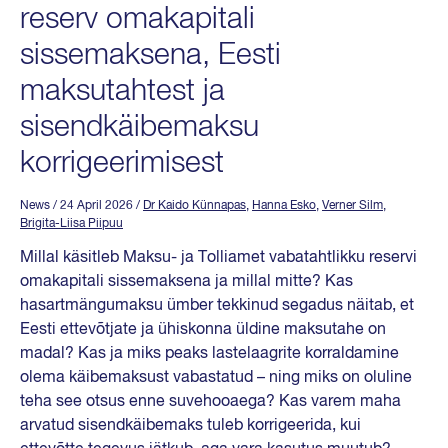
reserv omakapitali
sissemaksena, Eesti
maksutahtest ja
sisendkäibemaksu
korrigeerimisest
News
/ 24 April 2026
/
Dr Kaido Künnapas
,
Hanna Esko
,
Verner Silm
,
Brigita-Liisa Piipuu
Millal käsitleb Maksu- ja Tolliamet vabatahtlikku reservi
omakapitali sissemaksena ja millal mitte? Kas
hasartmängumaksu ümber tekkinud segadus näitab, et
Eesti ettevõtjate ja ühiskonna üldine maksutahe on
madal? Kas ja miks peaks lastelaagrite korraldamine
olema käibemaksust vabastatud – ning miks on oluline
teha see otsus enne suvehooaega? Kas varem maha
arvatud sisendkäibemaks tuleb korrigeerida, kui