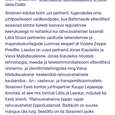
Zeppa-Priedīte
Sorainen edutas kolm uut partnerit, tugevdades oma
juhtpositsiooni valdkondades, kus Baltimaade ettevõtted
seisavad silmtsi kiiresti kasvava regulatiivse
keerukusega nii kohalikul kui rahvusvahelisel tasandil.
Lätis tõusis partneriks vaidluste lahendamise ja
majanduskuritegude uurimise ekspert dr Violeta Zeppa-
Priedīte. Leedus on uued partnerid Jonas Kiauleikis ja
Vaiva Mašidlauskienė. Jonas Kiauleikis nõustab
tehnoloogia, meedia ja telekommunikatsiooni ettevõtteid
ühinemis- ja ülevõtmistehingutes ning Vaiva
Mašidlauskienė keskendub rahvusvahelisele
kaubandus-, äri-, vastavus- ja transpordiküsimustele.
Soraineni Eesti kontori juhtivpartner Kaupo Lepasepp
kinnitab, et see mis toimub Lätis ja Leedus, mõjutab ka
Eesti klienti. “Rahvusvaheline tippäri vajab
rahvusvahelist tippnõustamist. Baltikum on suures
mängus üks turg. Seetõttu on ka Soraineni jaoks