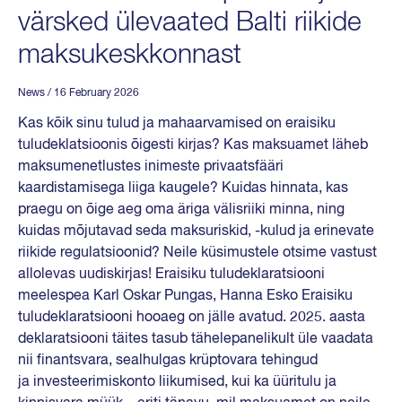
värsked ülevaated Balti riikide
maksukeskkonnast
News
/ 16 February 2026
Kas kõik sinu tulud ja mahaarvamised on eraisiku
tuludeklatsioonis õigesti kirjas? Kas maksuamet läheb
maksumenetlustes inimeste privaatsfääri
kaardistamisega liiga kaugele? Kuidas hinnata, kas
praegu on õige aeg oma äriga välisriiki minna, ning
kuidas mõjutavad seda maksuriskid, -kulud ja erinevate
riikide regulatsioonid? Neile küsimustele otsime vastust
allolevas uudiskirjas! Eraisiku tuludeklaratsiooni
meelespea Karl Oskar Pungas, Hanna Esko Eraisiku
tuludeklaratsiooni hooaeg on jälle avatud. 2025. aasta
deklaratsiooni täites tasub tähelepanelikult üle vaadata
nii finantsvara, sealhulgas krüptovara tehingud
ja investeerimiskonto liikumised, kui ka üüritulu ja