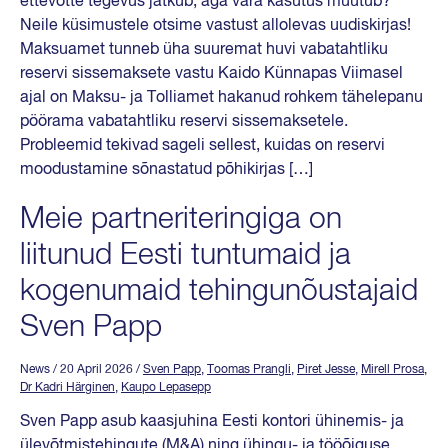
ettevõtte tegevus jätkub, aga vara kasutus muutub?
Neile küsimustele otsime vastust allolevas uudiskirjas!
Maksuamet tunneb üha suuremat huvi vabatahtliku
reservi sissemaksete vastu Kaido Künnapas Viimasel
ajal on Maksu- ja Tolliamet hakanud rohkem tähelepanu
pöörama vabatahtliku reservi sissemaksetele.
Probleemid tekivad sageli sellest, kuidas on reservi
moodustamine sõnastatud põhikirjas […]
Meie partneriteringiga on
liitunud Eesti tuntumaid ja
kogenumaid tehingunõustajaid
Sven Papp
News
/ 20 April 2026
/
Sven Papp
,
Toomas Prangli
,
Piret Jesse
,
Mirell Prosa
,
Dr Kadri Härginen
,
Kaupo Lepasepp
Sven Papp asub kaasjuhina Eesti kontori ühinemis- ja
ülevõtmistehingute (M&A) ning ühingu- ja tööõiguse