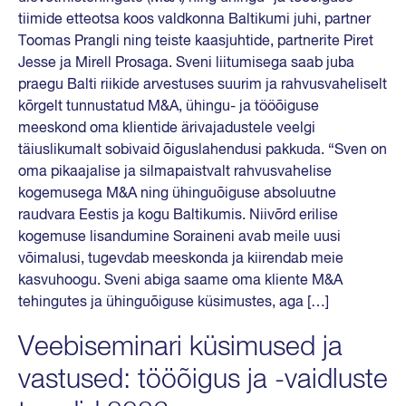
tiimide etteotsa koos valdkonna Baltikumi juhi, partner
Toomas Prangli ning teiste kaasjuhtide, partnerite Piret
Jesse ja Mirell Prosaga. Sveni liitumisega saab juba
praegu Balti riikide arvestuses suurim ja rahvusvaheliselt
kõrgelt tunnustatud M&A, ühingu- ja tööõiguse
meeskond oma klientide ärivajadustele veelgi
täiuslikumalt sobivaid õiguslahendusi pakkuda. “Sven on
oma pikaajalise ja silmapaistvalt rahvusvahelise
kogemusega M&A ning ühinguõiguse absoluutne
raudvara Eestis ja kogu Baltikumis. Niivõrd erilise
kogemuse lisandumine Soraineni avab meile uusi
võimalusi, tugevdab meeskonda ja kiirendab meie
kasvuhoogu. Sveni abiga saame oma kliente M&A
tehingutes ja ühinguõiguse küsimustes, aga […]
Veebiseminari küsimused ja
vastused: tööõigus ja -vaidluste