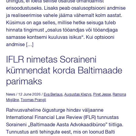
ühingus, ei loeta sellise osaluse omandamist
erisoodustuseks. Lisaks peab osalusoptsiooni andmise
ja realiseerimise vahele jääma vähemalt kolm aastat.
Küsimus on aga selles, millise hetke seisuga tuleb
hinnata tingimust „osalus tööandjas või tööandjaga
samasse kontserni kuuluvas isikus“. Kui optsiooni
andmise […]
IFLR nimetas Soraineni
kümnendat korda Baltimaade
parimaks
News
/ 12 June 2026
/
Eva Berlaus
,
Augustas Klezys
,
Piret Jesse
,
Ramona
Miglāne
,
Toomas Prangli
Rahvusvaheline õigusturge hindav väljaanne
International Financial Law Review (IFLR) tunnustas
Soraineni „Baltimaade Aasta Advokaadibüroo” tiitliga.
Tunnustus anti tehingute eest, mis on loonud Balti