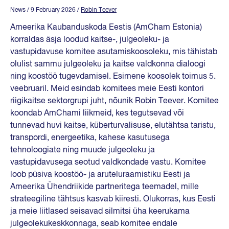
News
/ 9 February 2026
/
Robin Teever
Ameerika Kaubanduskoda Eestis (AmCham Estonia)
korraldas äsja loodud kaitse-, julgeoleku- ja
vastupidavuse komitee asutamiskoosoleku, mis tähistab
olulist sammu julgeoleku ja kaitse valdkonna dialoogi
ning koostöö tugevdamisel. Esimene koosolek toimus 5.
veebruaril. Meid esindab komitees meie Eesti kontori
riigikaitse sektorgrupi juht, nõunik Robin Teever. Komitee
koondab AmChami liikmeid, kes tegutsevad või
tunnevad huvi kaitse, küberturvalisuse, elutähtsa taristu,
transpordi, energeetika, kahese kasutusega
tehnoloogiate ning muude julgeoleku ja
vastupidavusega seotud valdkondade vastu. Komitee
loob püsiva koostöö- ja aruteluraamistiku Eesti ja
Ameerika Ühendriikide partneritega teemadel, mille
strateegiline tähtsus kasvab kiiresti. Olukorras, kus Eesti
ja meie liitlased seisavad silmitsi üha keerukama
julgeolekukeskkonnaga, seab komitee endale