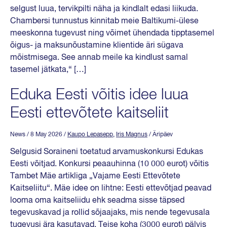
selgust luua, tervikpilti näha ja kindlalt edasi liikuda.
Chambersi tunnustus kinnitab meie Baltikumi-ülese
meeskonna tugevust ning võimet ühendada tipptasemel
õigus- ja maksunõustamine klientide äri sügava
mõistmisega. See annab meile ka kindlust samal
tasemel jätkata,“ […]
Eduka Eesti võitis idee luua
Eesti ettevõtete kaitseliit
News
/ 8 May 2026
/
Kaupo Lepasepp
,
Iris Magnus
/ Äripäev
Selgusid Soraineni toetatud arvamuskonkursi Edukas
Eesti võitjad. Konkursi peaauhinna (10 000 eurot) võitis
Tambet Mäe artikliga „Vajame Eesti Ettevõtete
Kaitseliitu“. Mäe idee on lihtne: Eesti ettevõtjad peavad
looma oma kaitseliidu ehk seadma sisse täpsed
tegevuskavad ja rollid sõjaajaks, mis nende tegevusala
tugevusi ära kasutavad. Teise koha (3000 eurot) pälvis