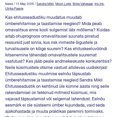
News
/ 15 May 2026
/
Sandra Mikli
,
Moon Lokk
,
Birke Vahesaar
,
Iris Ink
,
Ulrika Paavle
Kas ehitusseadustiku muudatus muudab
ümberehitamise ja taastamise reegleid? Mida peab
omavalitsus enne kooli sulgemist läbi mõtlema? Kuidas
aitab ohuprognoos omavalitsusel suunata piiratud
ressursid just sinna, kus risk inimeste õigustele ja
turvalisusele on kõige suurem? Kas ehituskeeluvööndi
kitsenemine tähendab omavalitsustele suuremat
vastutust? Kes jääb peale andmekeskuste konkurentsis?
Neile küsimustele otsime vastust allolevas uudiskirjas!
Ehitusseadustiku muutmise eelnõu täpsustab
ümberehitamise ja taastamise reegleid Sandra Mikli
Ehitusseadustik on kehtinud üle kümne aasta ning selle
rakendamisel on tekkinud mitmeid küsimusi, mis
vajavad täpsustamist või selgemat lahendust. Eelnõu
eesmärk ei ole süsteemi ümber kujundada, vaid seda
ajakohastada ja muuta praktikas paremini toimivaks.