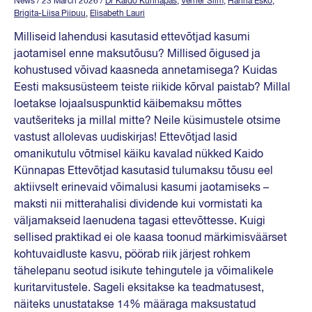
News
/ 23 March 2026
/
Dr Kaido Künnapas
,
Verner Silm
,
Hanna Esko
,
Brigita-Liisa Piipuu
,
Elisabeth Lauri
Milliseid lahendusi kasutasid ettevõtjad kasumi
jaotamisel enne maksutõusu? Millised õigused ja
kohustused võivad kaasneda annetamisega? Kuidas
Eesti maksusüsteem teiste riikide kõrval paistab? Millal
loetakse lojaalsuspunktid käibemaksu mõttes
vautšeriteks ja millal mitte? Neile küsimustele otsime
vastust allolevas uudiskirjas! Ettevõtjad lasid
omanikutulu võtmisel käiku kavalad nükked Kaido
Künnapas Ettevõtjad kasutasid tulumaksu tõusu eel
aktiivselt erinevaid võimalusi kasumi jaotamiseks –
maksti nii mitterahalisi dividende kui vormistati ka
väljamakseid laenudena tagasi ettevõttesse. Kuigi
sellised praktikad ei ole kaasa toonud märkimisväärset
kohtuvaidluste kasvu, pöörab riik järjest rohkem
tähelepanu seotud isikute tehingutele ja võimalikele
kuritarvitustele. Sageli eksitakse ka teadmatusest,
näiteks unustatakse 14% määraga maksustatud