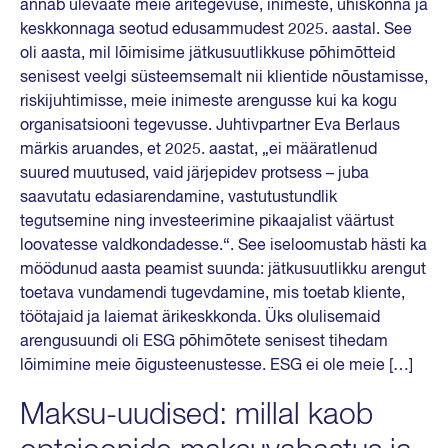
annab ülevaate meie äritegevuse, inimeste, ühiskonna ja
keskkonnaga seotud edusammudest 2025. aastal. See
oli aasta, mil lõimisime jätkusuutlikkuse põhimõtteid
senisest veelgi süsteemsemalt nii klientide nõustamisse,
riskijuhtimisse, meie inimeste arengusse kui ka kogu
organisatsiooni tegevusse. Juhtivpartner Eva Berlaus
märkis aruandes, et 2025. aastat, „ei määratlenud
suured muutused, vaid järjepidev protsess – juba
saavutatu edasiarendamine, vastutustundlik
tegutsemine ning investeerimine pikaajalist väärtust
loovatesse valdkondadesse.“. See iseloomustab hästi ka
möödunud aasta peamist suunda: jätkusuutlikku arengut
toetava vundamendi tugevdamine, mis toetab kliente,
töötajaid ja laiemat ärikeskkonda. Üks olulisemaid
arengusuundi oli ESG põhimõtete senisest tihedam
lõimimine meie õigusteenustesse. ESG ei ole meie […]
Maksu-uudised: millal kaob