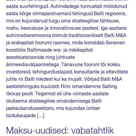
aasta suurtehingud. Auhindadega tunnustati möödunud
aasta kõige silmapaistvamaid tehinguid Balti regioonis,
mis on kujundanud turgu oma strateegilise tähtsuse,
mahu, keerukuse ja innovatiivsuse poolest. Iga-aastane
auhinnatseremoonia toimub traditsiooniliselt Balti M&A
ja erakapitali foorumi raames, mida korraldab Sorainen
koostöös Baltimaade era- ja riskikapitali
assotsiatsioonide ning juhtivate
ärimeediaväljaannetega. Tänavune foorum tõi kokku
investoreid, tehingunõustajaid, konsultante ja ettevõtete
juhte nii Balti riikidest kui ka mujalt. Võitjad Balti M&A
aastatehinguks kuulutati Rimi omandamine Salling
Groupi poolt. Tegemist oli ühe viimaste aastate
olulisema strateegilise omandamisega Balti
jaekaubandussektoris, mis kujundas ümber
toidukaupade […]
Maksu-uudised: vabatahtlik