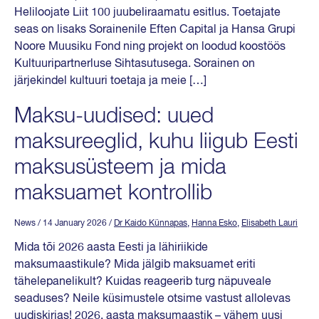
Heliloojate Liit 100 juubeliraamatu esitlus. Toetajate
seas on lisaks Sorainenile Eften Capital ja Hansa Grupi
Noore Muusiku Fond ning projekt on loodud koostöös
Kultuuripartnerluse Sihtasutusega. Sorainen on
järjekindel kultuuri toetaja ja meie […]
Maksu-uudised: uued
maksureeglid, kuhu liigub Eesti
maksusüsteem ja mida
maksuamet kontrollib
News
/ 14 January 2026
/
Dr Kaido Künnapas
,
Hanna Esko
,
Elisabeth Lauri
Mida tõi 2026 aasta Eesti ja lähiriikide
maksumaastikule? Mida jälgib maksuamet eriti
tähelepanelikult? Kuidas reageerib turg näpuveale
seaduses? Neile küsimustele otsime vastust allolevas
uudiskirjas! 2026. aasta maksumaastik – vähem uusi