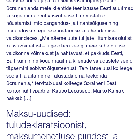
seitsme nõustajaga. Ühiselt koos liitujatega saab
Sorainen anda meie klientide teenistusse Eesti suurimad
ja kogenuimad rahvusvaheliselt tunnustatud
nõustamistiimid pangandus- ja finantsõiguse ning
majanduskuritegude ennetamise ja lahendamise
valdkondades. „Me näeme uute tulijate liitumises olulist
kasvuvõimalust – tugevdada veelgi meie kahe olulise
valdkonna võimekust ja nähtavust, et pakkuda Eesti,
Baltikumi ning kogu maailma klientide vajadustele veelgi
täpsemini sobivat õigusteenust. Tervitame uusi kolleege
soojalt ja aitame neil alustada oma teekonda
Sorainenis,“ tervitab uusi kolleege Soraineni Eesti
kontori juhtivpartner Kaupo Lepasepp. Marko Kairjak
hakkab […]
Maksu-uudised:
tuludeklaratsioonist,
maksumenetluse piiridest ja