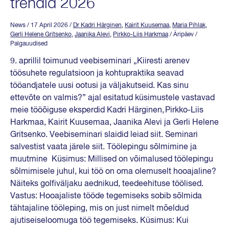
trendid 2026
News
/ 17 April 2026
/
Dr Kadri Härginen
,
Kairit Kuusemaa
,
Maria Pihlak
,
Gerli Helene Gritsenko
,
Jaanika Alevi
,
Pirkko-Liis Harkmaa
/ Äripäev /
Palgauudised
9. aprillil toimunud veebiseminari „Kiiresti arenev
töösuhete regulatsioon ja kohtupraktika seavad
tööandjatele uusi ootusi ja väljakutseid. Kas sinu
ettevõte on valmis?” ajal esitatud küsimustele vastavad
meie tööõiguse eksperdid Kadri Härginen, Pirkko-Liis
Harkmaa, Kairit Kuusemaa, Jaanika Alevi ja Gerli Helene
Gritsenko. Veebiseminari slaidid leiad siit. Seminari
salvestist vaata järele siit. Töölepingu sõlmimine ja
muutmine Küsimus: Millised on võimalused töölepingu
sõlmimisele juhul, kui töö on oma olemuselt hooajaline?
Näiteks golfiväljaku aednikud, teedeehituse töölised.
Vastus: Hooajaliste tööde tegemiseks sobib sõlmida
tähtajaline tööleping, mis on just nimelt mõeldud
ajutiseiseloomuga töö tegemiseks. Küsimus: Kui