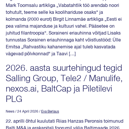
Mark Toomsalu artikliga „Vabatahtlik töö arendab noori
tohutult, teeme selle ka koolihariduse osaks“ ja
kolmanda (2000 eurot) Birgit Linnamäe artikliga „Eesti ei
pea valima majanduse ja kultuuri vahel. Pääsetee on
juhitud filantroopia“. Soraineni eriauhinna võitjad Lisaks
tunnustas Sorainen eriauhinnaga kaht võistlustööd: Ülle
Ernitsa „Rahvastiku kahanemise ajal tuleb kasvatada
vägevad põlvkonnad“ ja Taavi […]
2026. aasta suurtehingud tegid
Salling Group, Tele2 / Manulife,
nexos.ai, BaltCap ja Piletilevi
PLG
News
/ 24 April 2026
/
Eva Berlaus
22. aprilli õhtul kuulutati Riias Hanzas Peronsis toimunud
Balti M&A ja erakapitali foorumil välja Baltimaade 2026.