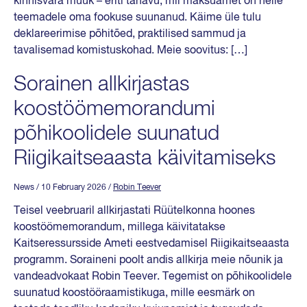
kinnisvara müük – eriti tänavu, mil maksuamet on neile
teemadele oma fookuse suunanud. Käime üle tulu
deklareerimise põhitõed, praktilised sammud ja
tavalisemad komistuskohad. Meie soovitus: […]
Sorainen allkirjastas
koostöömemorandumi
põhikoolidele suunatud
Riigikaitseaasta käivitamiseks
News
/ 10 February 2026
/
Robin Teever
Teisel veebruaril allkirjastati Rüütelkonna hoones
koostöömemorandum, millega käivitatakse
Kaitseressursside Ameti eestvedamisel Riigikaitseaasta
programm. Soraineni poolt andis allkirja meie nõunik ja
vandeadvokaat Robin Teever. Tegemist on põhikoolidele
suunatud koostööraamistikuga, mille eesmärk on