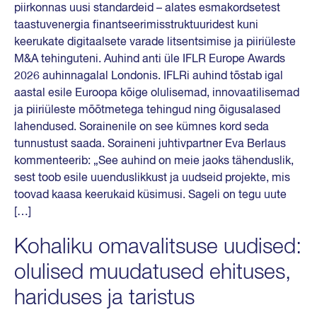
piirkonnas uusi standardeid – alates esmakordsetest
taastuvenergia finantseerimisstruktuuridest kuni
keerukate digitaalsete varade litsentsimise ja piiriüleste
M&A tehinguteni. Auhind anti üle IFLR Europe Awards
2026 auhinnagalal Londonis. IFLRi auhind tõstab igal
aastal esile Euroopa kõige olulisemad, innovaatilisemad
ja piiriüleste mõõtmetega tehingud ning õigusalased
lahendused. Sorainenile on see kümnes kord seda
tunnustust saada. Soraineni juhtivpartner Eva Berlaus
kommenteerib: „See auhind on meie jaoks tähenduslik,
sest toob esile uuenduslikkust ja uudseid projekte, mis
toovad kaasa keerukaid küsimusi. Sageli on tegu uute
[…]
Kohaliku omavalitsuse uudised:
olulised muudatused ehituses,
hariduses ja taristus