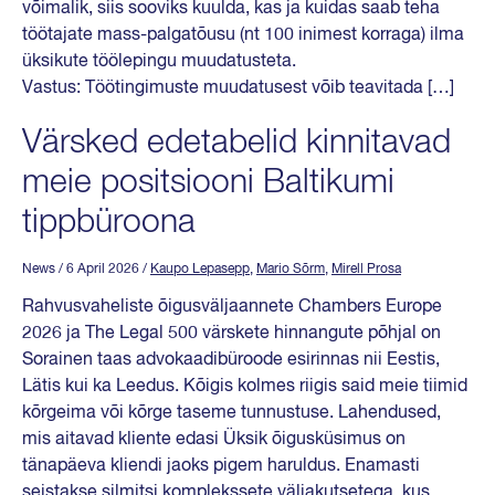
võimalik, siis sooviks kuulda, kas ja kuidas saab teha
töötajate mass-palgatõusu (nt 100 inimest korraga) ilma
üksikute töölepingu muudatusteta.
Vastus: Töötingimuste muudatusest võib teavitada […]
Värsked edetabelid kinnitavad
meie positsiooni Baltikumi
tippbüroona
News
/ 6 April 2026
/
Kaupo Lepasepp
,
Mario Sõrm
,
Mirell Prosa
Rahvusvaheliste õigusväljaannete Chambers Europe
2026 ja The Legal 500 värskete hinnangute põhjal on
Sorainen taas advokaadibüroode esirinnas nii Eestis,
Lätis kui ka Leedus. Kõigis kolmes riigis said meie tiimid
kõrgeima või kõrge taseme tunnustuse. Lahendused,
mis aitavad kliente edasi Üksik õigusküsimus on
tänapäeva kliendi jaoks pigem haruldus. Enamasti
seistakse silmitsi komplekssete väljakutsetega, kus