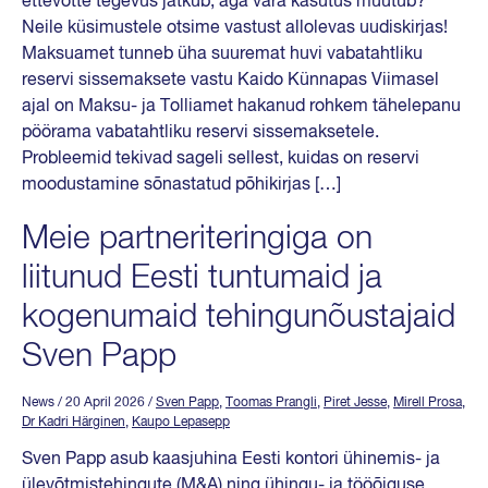
ettevõtte tegevus jätkub, aga vara kasutus muutub?
Neile küsimustele otsime vastust allolevas uudiskirjas!
Maksuamet tunneb üha suuremat huvi vabatahtliku
reservi sissemaksete vastu Kaido Künnapas Viimasel
ajal on Maksu- ja Tolliamet hakanud rohkem tähelepanu
pöörama vabatahtliku reservi sissemaksetele.
Probleemid tekivad sageli sellest, kuidas on reservi
moodustamine sõnastatud põhikirjas […]
Meie partneriteringiga on
liitunud Eesti tuntumaid ja
kogenumaid tehingunõustajaid
Sven Papp
News
/ 20 April 2026
/
Sven Papp
,
Toomas Prangli
,
Piret Jesse
,
Mirell Prosa
,
Dr Kadri Härginen
,
Kaupo Lepasepp
Sven Papp asub kaasjuhina Eesti kontori ühinemis- ja
ülevõtmistehingute (M&A) ning ühingu- ja tööõiguse