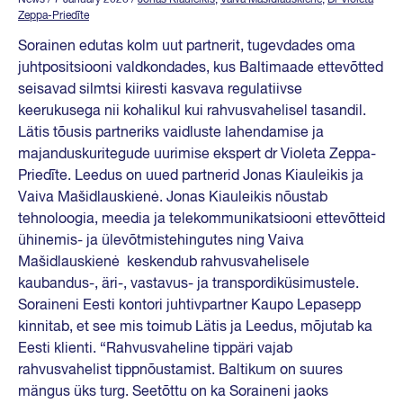
Zeppa-Priedīte
Sorainen edutas kolm uut partnerit, tugevdades oma
juhtpositsiooni valdkondades, kus Baltimaade ettevõtted
seisavad silmtsi kiiresti kasvava regulatiivse
keerukusega nii kohalikul kui rahvusvahelisel tasandil.
Lätis tõusis partneriks vaidluste lahendamise ja
majanduskuritegude uurimise ekspert dr Violeta Zeppa-
Priedīte. Leedus on uued partnerid Jonas Kiauleikis ja
Vaiva Mašidlauskienė. Jonas Kiauleikis nõustab
tehnoloogia, meedia ja telekommunikatsiooni ettevõtteid
ühinemis- ja ülevõtmistehingutes ning Vaiva
Mašidlauskienė keskendub rahvusvahelisele
kaubandus-, äri-, vastavus- ja transpordiküsimustele.
Soraineni Eesti kontori juhtivpartner Kaupo Lepasepp
kinnitab, et see mis toimub Lätis ja Leedus, mõjutab ka
Eesti klienti. “Rahvusvaheline tippäri vajab
rahvusvahelist tippnõustamist. Baltikum on suures
mängus üks turg. Seetõttu on ka Soraineni jaoks