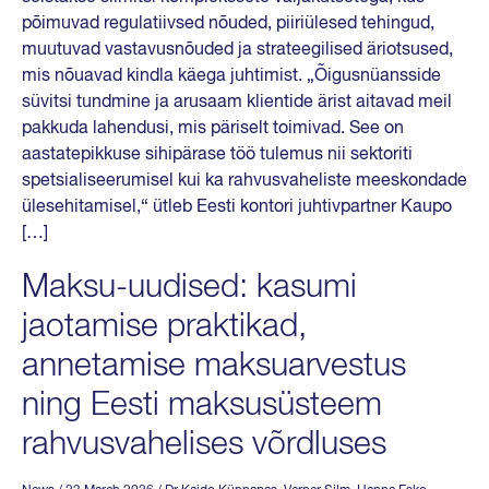
põimuvad regulatiivsed nõuded, piiriülesed tehingud,
muutuvad vastavusnõuded ja strateegilised äriotsused,
mis nõuavad kindla käega juhtimist. „Õigusnüansside
süvitsi tundmine ja arusaam klientide ärist aitavad meil
pakkuda lahendusi, mis päriselt toimivad. See on
aastatepikkuse sihipärase töö tulemus nii sektoriti
spetsialiseerumisel kui ka rahvusvaheliste meeskondade
ülesehitamisel,“ ütleb Eesti kontori juhtivpartner Kaupo
[…]
Maksu-uudised: kasumi
jaotamise praktikad,
annetamise maksuarvestus
ning Eesti maksusüsteem
rahvusvahelises võrdluses