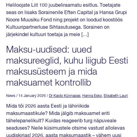
Heliloojate Liit 100 juubeliraamatu esitlus. Toetajate
seas on lisaks Sorainenile Eften Capital ja Hansa Grupi
Noore Muusiku Fond ning projekt on loodud koostöös
Kultuuripartnerluse Sihtasutusega. Sorainen on
järjekindel kultuuri toetaja ja meie […]
Maksu-uudised: uued
maksureeglid, kuhu liigub Eesti
maksusüsteem ja mida
maksuamet kontrollib
News
/ 14 January 2026
/
Dr Kaido Künnapas
,
Hanna Esko
,
Elisabeth Lauri
Mida tõi 2026 aasta Eesti ja lähiriikide
maksumaastikule? Mida jälgib maksuamet eriti
tähelepanelikult? Kuidas reageerib turg näpuveale
seaduses? Neile küsimustele otsime vastust allolevas
uudiskirjas! 2026. aasta maksumaastik – vähem uusi