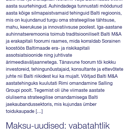
aasta suurtehingud. Auhindadega tunnustati möödunud
aasta kõige silmapaistvamaid tehinguid Balti regioonis,
mis on kujundanud turgu oma strateegilise tähtsuse,
mahu, keerukuse ja innovatiivsuse poolest. Iga-aastane
auhinnatseremoonia toimub traditsiooniliselt Balti M&A
ja erakapitali foorumi raames, mida korraldab Sorainen
koostöös Baltimaade era- ja riskikapitali
assotsiatsioonide ning juhtivate
ärimeediaväljaannetega. Tänavune foorum tõi kokku
investoreid, tehingunõustajaid, konsultante ja ettevõtete
juhte nii Balti riikidest kui ka mujalt. Võitjad Balti M&A
aastatehinguks kuulutati Rimi omandamine Salling
Groupi poolt. Tegemist oli ühe viimaste aastate
olulisema strateegilise omandamisega Balti
jaekaubandussektoris, mis kujundas ümber
toidukaupade […]
Maksu-uudised: vabatahtlik