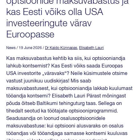
optsioonide maksuvabastus ja
kas Eesti võiks olla USA
investeeringute värav
Euroopasse
News
/ 19 June 2026
/
Dr Kaido Künnapas
,
Elisabeth Lauri
Kas maksuvabastus kehtib ka siis, kui optsiooniandja
lahkub kontsernist? Kas Eesti võiks saada Euroopas
USA investorite „väravaks“? Neile küsimustele otsime
vastust juunikuu uudiskirjas! Mis saab
maksuvabastusest, kui optsiooniandja lakkab kuulumast
tööandja kontserni? Elisabeth Lauri Pärast mõningast
põuda õitseb Baltikumi tehinguturg taas. Sellega on
tihedalt seotud ka töötajate optsiooniprogrammid.
Seadusandja on loonud osalusoptsioonidele
maksuvabastuse: kui optsiooni alusvaraks on osalus
tööandjas või tööandjaga samasse kontserni kuuluvas