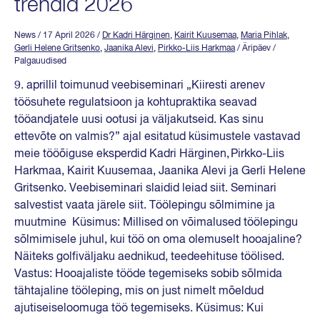
trendid 2026
News
/ 17 April 2026
/
Dr Kadri Härginen
,
Kairit Kuusemaa
,
Maria Pihlak
,
Gerli Helene Gritsenko
,
Jaanika Alevi
,
Pirkko-Liis Harkmaa
/ Äripäev /
Palgauudised
9. aprillil toimunud veebiseminari „Kiiresti arenev
töösuhete regulatsioon ja kohtupraktika seavad
tööandjatele uusi ootusi ja väljakutseid. Kas sinu
ettevõte on valmis?” ajal esitatud küsimustele vastavad
meie tööõiguse eksperdid Kadri Härginen, Pirkko-Liis
Harkmaa, Kairit Kuusemaa, Jaanika Alevi ja Gerli Helene
Gritsenko. Veebiseminari slaidid leiad siit. Seminari
salvestist vaata järele siit. Töölepingu sõlmimine ja
muutmine Küsimus: Millised on võimalused töölepingu
sõlmimisele juhul, kui töö on oma olemuselt hooajaline?
Näiteks golfiväljaku aednikud, teedeehituse töölised.
Vastus: Hooajaliste tööde tegemiseks sobib sõlmida
tähtajaline tööleping, mis on just nimelt mõeldud
ajutiseiseloomuga töö tegemiseks. Küsimus: Kui