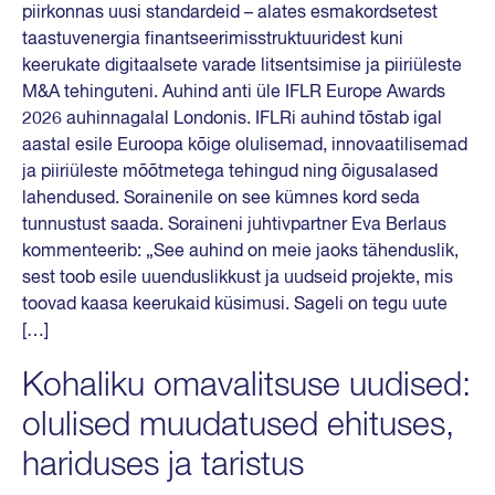
piirkonnas uusi standardeid – alates esmakordsetest
taastuvenergia finantseerimisstruktuuridest kuni
keerukate digitaalsete varade litsentsimise ja piiriüleste
M&A tehinguteni. Auhind anti üle IFLR Europe Awards
2026 auhinnagalal Londonis. IFLRi auhind tõstab igal
aastal esile Euroopa kõige olulisemad, innovaatilisemad
ja piiriüleste mõõtmetega tehingud ning õigusalased
lahendused. Sorainenile on see kümnes kord seda
tunnustust saada. Soraineni juhtivpartner Eva Berlaus
kommenteerib: „See auhind on meie jaoks tähenduslik,
sest toob esile uuenduslikkust ja uudseid projekte, mis
toovad kaasa keerukaid küsimusi. Sageli on tegu uute
[…]
Kohaliku omavalitsuse uudised:
olulised muudatused ehituses,
hariduses ja taristus