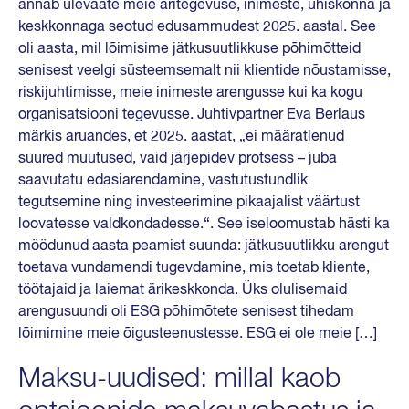
annab ülevaate meie äritegevuse, inimeste, ühiskonna ja
keskkonnaga seotud edusammudest 2025. aastal. See
oli aasta, mil lõimisime jätkusuutlikkuse põhimõtteid
senisest veelgi süsteemsemalt nii klientide nõustamisse,
riskijuhtimisse, meie inimeste arengusse kui ka kogu
organisatsiooni tegevusse. Juhtivpartner Eva Berlaus
märkis aruandes, et 2025. aastat, „ei määratlenud
suured muutused, vaid järjepidev protsess – juba
saavutatu edasiarendamine, vastutustundlik
tegutsemine ning investeerimine pikaajalist väärtust
loovatesse valdkondadesse.“. See iseloomustab hästi ka
möödunud aasta peamist suunda: jätkusuutlikku arengut
toetava vundamendi tugevdamine, mis toetab kliente,
töötajaid ja laiemat ärikeskkonda. Üks olulisemaid
arengusuundi oli ESG põhimõtete senisest tihedam
lõimimine meie õigusteenustesse. ESG ei ole meie […]
Maksu-uudised: millal kaob