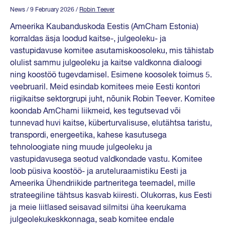
News
/ 9 February 2026
/
Robin Teever
Ameerika Kaubanduskoda Eestis (AmCham Estonia)
korraldas äsja loodud kaitse-, julgeoleku- ja
vastupidavuse komitee asutamiskoosoleku, mis tähistab
olulist sammu julgeoleku ja kaitse valdkonna dialoogi
ning koostöö tugevdamisel. Esimene koosolek toimus 5.
veebruaril. Meid esindab komitees meie Eesti kontori
riigikaitse sektorgrupi juht, nõunik Robin Teever. Komitee
koondab AmChami liikmeid, kes tegutsevad või
tunnevad huvi kaitse, küberturvalisuse, elutähtsa taristu,
transpordi, energeetika, kahese kasutusega
tehnoloogiate ning muude julgeoleku ja
vastupidavusega seotud valdkondade vastu. Komitee
loob püsiva koostöö- ja aruteluraamistiku Eesti ja
Ameerika Ühendriikide partneritega teemadel, mille
strateegiline tähtsus kasvab kiiresti. Olukorras, kus Eesti
ja meie liitlased seisavad silmitsi üha keerukama
julgeolekukeskkonnaga, seab komitee endale