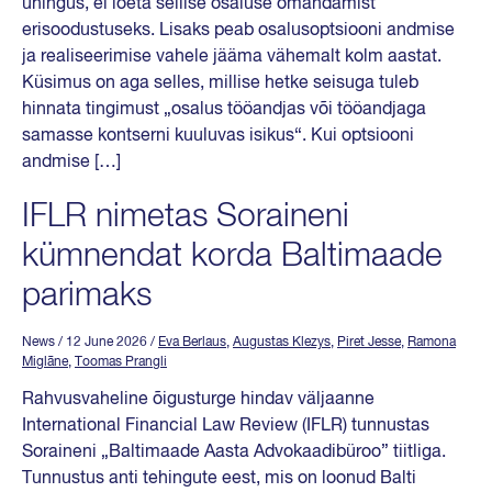
ühingus, ei loeta sellise osaluse omandamist
erisoodustuseks. Lisaks peab osalusoptsiooni andmise
ja realiseerimise vahele jääma vähemalt kolm aastat.
Küsimus on aga selles, millise hetke seisuga tuleb
hinnata tingimust „osalus tööandjas või tööandjaga
samasse kontserni kuuluvas isikus“. Kui optsiooni
andmise […]
IFLR nimetas Soraineni
kümnendat korda Baltimaade
parimaks
News
/ 12 June 2026
/
Eva Berlaus
,
Augustas Klezys
,
Piret Jesse
,
Ramona
Miglāne
,
Toomas Prangli
Rahvusvaheline õigusturge hindav väljaanne
International Financial Law Review (IFLR) tunnustas
Soraineni „Baltimaade Aasta Advokaadibüroo” tiitliga.
Tunnustus anti tehingute eest, mis on loonud Balti