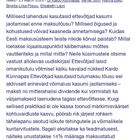
News
/ 23 March 2026
/
Dr Kaido Künnapas
,
Verner Silm
,
Hanna Esko
,
Brigita-Liisa Piipuu
,
Elisabeth Lauri
Milliseid lahendusi kasutasid ettevõtjad kasumi
jaotamisel enne maksutõusu? Millised õigused ja
kohustused võivad kaasneda annetamisega? Kuidas
Eesti maksusüsteem teiste riikide kõrval paistab? Millal
loetakse lojaalsuspunktid käibemaksu mõttes
vautšeriteks ja millal mitte? Neile küsimustele otsime
vastust allolevas uudiskirjas! Ettevõtjad lasid
omanikutulu võtmisel käiku kavalad nükked Kaido
Künnapas Ettevõtjad kasutasid tulumaksu tõusu eel
aktiivselt erinevaid võimalusi kasumi jaotamiseks –
maksti nii mitterahalisi dividende kui vormistati ka
väljamakseid laenudena tagasi ettevõttesse. Kuigi
sellised praktikad ei ole kaasa toonud märkimisväärset
kohtuvaidluste kasvu, pöörab riik järjest rohkem
tähelepanu seotud isikute tehingutele ja võimalikele
kuritarvitustele. Sageli eksitakse ka teadmatusest,
näiteks unustatakse 14% määraga maksustatud