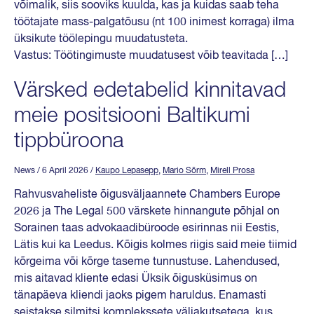
võimalik, siis sooviks kuulda, kas ja kuidas saab teha
töötajate mass-palgatõusu (nt 100 inimest korraga) ilma
üksikute töölepingu muudatusteta.
Vastus: Töötingimuste muudatusest võib teavitada […]
Värsked edetabelid kinnitavad
meie positsiooni Baltikumi
tippbüroona
News
/ 6 April 2026
/
Kaupo Lepasepp
,
Mario Sõrm
,
Mirell Prosa
Rahvusvaheliste õigusväljaannete Chambers Europe
2026 ja The Legal 500 värskete hinnangute põhjal on
Sorainen taas advokaadibüroode esirinnas nii Eestis,
Lätis kui ka Leedus. Kõigis kolmes riigis said meie tiimid
kõrgeima või kõrge taseme tunnustuse. Lahendused,
mis aitavad kliente edasi Üksik õigusküsimus on
tänapäeva kliendi jaoks pigem haruldus. Enamasti
seistakse silmitsi komplekssete väljakutsetega, kus