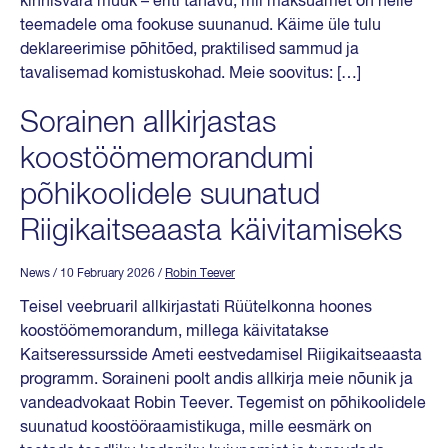
kinnisvara müük – eriti tänavu, mil maksuamet on neile
teemadele oma fookuse suunanud. Käime üle tulu
deklareerimise põhitõed, praktilised sammud ja
tavalisemad komistuskohad. Meie soovitus: […]
Sorainen allkirjastas
koostöömemorandumi
põhikoolidele suunatud
Riigikaitseaasta käivitamiseks
News
/ 10 February 2026
/
Robin Teever
Teisel veebruaril allkirjastati Rüütelkonna hoones
koostöömemorandum, millega käivitatakse
Kaitseressursside Ameti eestvedamisel Riigikaitseaasta
programm. Soraineni poolt andis allkirja meie nõunik ja
vandeadvokaat Robin Teever. Tegemist on põhikoolidele
suunatud koostööraamistikuga, mille eesmärk on