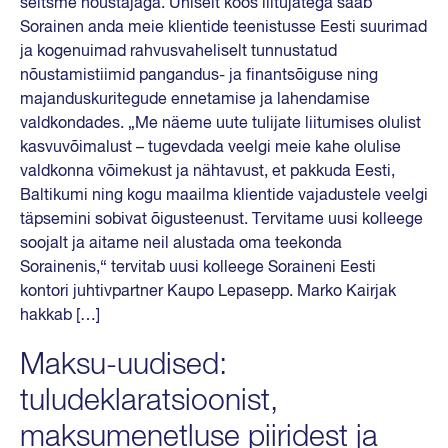
seitsme nõustajaga. Ühiselt koos liitujatega saab
Sorainen anda meie klientide teenistusse Eesti suurimad
ja kogenuimad rahvusvaheliselt tunnustatud
nõustamistiimid pangandus- ja finantsõiguse ning
majanduskuritegude ennetamise ja lahendamise
valdkondades. „Me näeme uute tulijate liitumises olulist
kasvuvõimalust – tugevdada veelgi meie kahe olulise
valdkonna võimekust ja nähtavust, et pakkuda Eesti,
Baltikumi ning kogu maailma klientide vajadustele veelgi
täpsemini sobivat õigusteenust. Tervitame uusi kolleege
soojalt ja aitame neil alustada oma teekonda
Sorainenis,“ tervitab uusi kolleege Soraineni Eesti
kontori juhtivpartner Kaupo Lepasepp. Marko Kairjak
hakkab […]
Maksu-uudised:
tuludeklaratsioonist,
maksumenetluse piiridest ja