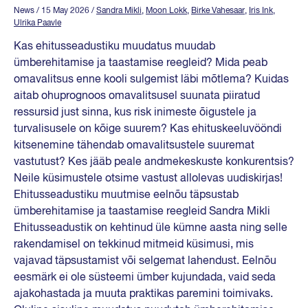
News
/ 15 May 2026
/
Sandra Mikli
,
Moon Lokk
,
Birke Vahesaar
,
Iris Ink
,
Ulrika Paavle
Kas ehitusseadustiku muudatus muudab
ümberehitamise ja taastamise reegleid? Mida peab
omavalitsus enne kooli sulgemist läbi mõtlema? Kuidas
aitab ohuprognoos omavalitsusel suunata piiratud
ressursid just sinna, kus risk inimeste õigustele ja
turvalisusele on kõige suurem? Kas ehituskeeluvööndi
kitsenemine tähendab omavalitsustele suuremat
vastutust? Kes jääb peale andmekeskuste konkurentsis?
Neile küsimustele otsime vastust allolevas uudiskirjas!
Ehitusseadustiku muutmise eelnõu täpsustab
ümberehitamise ja taastamise reegleid Sandra Mikli
Ehitusseadustik on kehtinud üle kümne aasta ning selle
rakendamisel on tekkinud mitmeid küsimusi, mis
vajavad täpsustamist või selgemat lahendust. Eelnõu
eesmärk ei ole süsteemi ümber kujundada, vaid seda
ajakohastada ja muuta praktikas paremini toimivaks.