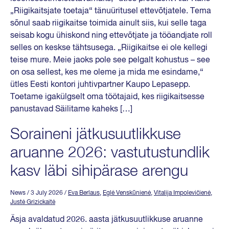
„Riigikaitsjate toetaja“ tänuüritusel ettevõtjatele. Tema
sõnul saab riigikaitse toimida ainult siis, kui selle taga
seisab kogu ühiskond ning ettevõtjate ja tööandjate roll
selles on keskse tähtsusega. „Riigikaitse ei ole kellegi
teise mure. Meie jaoks pole see pelgalt kohustus – see
on osa sellest, kes me oleme ja mida me esindame,“
ütles Eesti kontori juhtivpartner Kaupo Lepasepp.
Toetame igakülgselt oma töötajaid, kes riigikaitsesse
panustavad Säilitame kaheks […]
Soraineni jätkusuutlikkuse
aruanne 2026: vastutustundlik
kasv läbi sihipärase arengu
News
/ 3 July 2026
/
Eva Berlaus
,
Eglė Venskūnienė
,
Vitalija Impolevičienė
,
Justė Grizickaitė
Äsja avaldatud 2026. aasta jätkusuutlikkuse aruanne