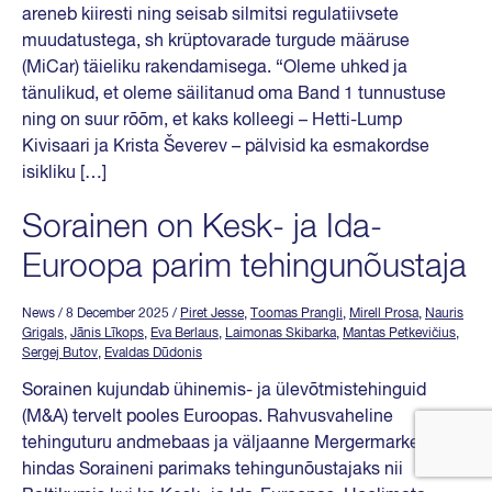
areneb kiiresti ning seisab silmitsi regulatiivsete
muudatustega, sh krüptovarade turgude määruse
(MiCar) täieliku rakendamisega. “Oleme uhked ja
tänulikud, et oleme säilitanud oma Band 1 tunnustuse
ning on suur rõõm, et kaks kolleegi – Hetti-Lump
Kivisaari ja Krista Ševerev – pälvisid ka esmakordse
isikliku […]
Sorainen on Kesk- ja Ida-
Euroopa parim tehingunõustaja
News
/ 8 December 2025
/
Piret Jesse
,
Toomas Prangli
,
Mirell Prosa
,
Nauris
Grigals
,
Jānis Līkops
,
Eva Berlaus
,
Laimonas Skibarka
,
Mantas Petkevičius
,
Sergej Butov
,
Evaldas Dūdonis
Sorainen kujundab ühinemis- ja ülevõtmistehinguid
(M&A) tervelt pooles Euroopas. Rahvusvaheline
tehinguturu andmebaas ja väljaanne Mergermarket
hindas Soraineni parimaks tehingunõustajaks nii