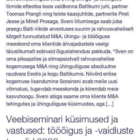
tiimide etteotsa koos valdkonna Baltikumi juhi, partner
Toomas Prangli ning teiste kaasjuhtide, partnerite Piret
Jesse ja Mirell Prosaga. Sveni liitumisega saab juba
praegu Balti riikide arvestuses suurim ja rahvusvaheliselt
kõrgelt tunnustatud M&A, ühingu- ja tööõiguse
meeskond oma klientide ärivajadustele veelgi
täiuslikumalt sobivaid õiguslahendusi pakkuda. “Sven on
oma pikaajalise ja silmapaistvalt rahvusvahelise
kogemusega M&A ning ühinguõiguse absoluutne
raudvara Eestis ja kogu Baltikumis. Niivõrd erilise
kogemuse lisandumine Soraineni avab meile uusi
võimalusi, tugevdab meeskonda ja kiirendab meie
kasvuhoogu. Sveni abiga saame oma kliente M&A
tehingutes ja ühinguõiguse küsimustes, aga […]
Veebiseminari küsimused ja
vastused: tööõigus ja -vaidluste