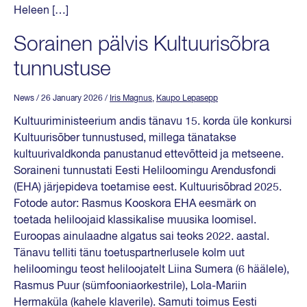
Heleen […]
Sorainen pälvis Kultuurisõbra
tunnustuse
News
/ 26 January 2026
/
Iris Magnus
,
Kaupo Lepasepp
Kultuuriministeerium andis tänavu 15. korda üle konkursi
Kultuurisõber tunnustused, millega tänatakse
kultuurivaldkonda panustanud ettevõtteid ja metseene.
Soraineni tunnustati Eesti Heliloomingu Arendusfondi
(EHA) järjepideva toetamise eest. Kultuurisõbrad 2025.
Fotode autor: Rasmus Kooskora EHA eesmärk on
toetada heliloojaid klassikalise muusika loomisel.
Euroopas ainulaadne algatus sai teoks 2022. aastal.
Tänavu telliti tänu toetuspartnerlusele kolm uut
heliloomingu teost heliloojatelt Liina Sumera (6 häälele),
Rasmus Puur (sümfooniaorkestrile), Lola-Mariin
Hermaküla (kahele klaverile). Samuti toimus Eesti