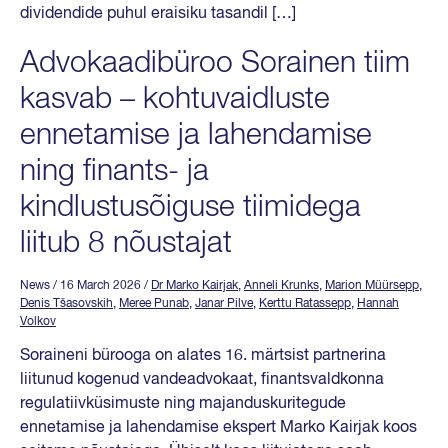
dividendide puhul eraisiku tasandil […]
Advokaadibüroo Sorainen tiim
kasvab – kohtuvaidluste
ennetamise ja lahendamise
ning finants- ja
kindlustusõiguse tiimidega
liitub 8 nõustajat
News
/ 16 March 2026
/
Dr Marko Kairjak
,
Anneli Krunks
,
Marion Müürsepp
,
Denis Tšasovskih
,
Meree Punab
,
Janar Pilve
,
Kerttu Ratassepp
,
Hannah
Volkov
Soraineni bürooga on alates 16. märtsist partnerina
liitunud kogenud vandeadvokaat, finantsvaldkonna
regulatiivküsimuste ning majanduskuritegude
ennetamise ja lahendamise ekspert Marko Kairjak koos