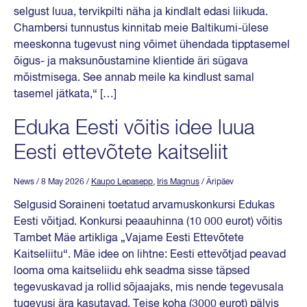
selgust luua, tervikpilti näha ja kindlalt edasi liikuda.
Chambersi tunnustus kinnitab meie Baltikumi-ülese
meeskonna tugevust ning võimet ühendada tipptasemel
õigus- ja maksunõustamine klientide äri sügava
mõistmisega. See annab meile ka kindlust samal
tasemel jätkata,“ […]
Eduka Eesti võitis idee luua
Eesti ettevõtete kaitseliit
News
/ 8 May 2026
/
Kaupo Lepasepp
,
Iris Magnus
/ Äripäev
Selgusid Soraineni toetatud arvamuskonkursi Edukas
Eesti võitjad. Konkursi peaauhinna (10 000 eurot) võitis
Tambet Mäe artikliga „Vajame Eesti Ettevõtete
Kaitseliitu“. Mäe idee on lihtne: Eesti ettevõtjad peavad
looma oma kaitseliidu ehk seadma sisse täpsed
tegevuskavad ja rollid sõjaajaks, mis nende tegevusala
tugevusi ära kasutavad. Teise koha (3000 eurot) pälvis