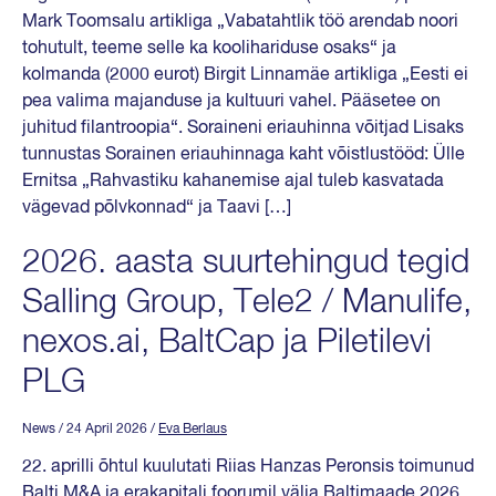
Mark Toomsalu artikliga „Vabatahtlik töö arendab noori
tohutult, teeme selle ka koolihariduse osaks“ ja
kolmanda (2000 eurot) Birgit Linnamäe artikliga „Eesti ei
pea valima majanduse ja kultuuri vahel. Pääsetee on
juhitud filantroopia“. Soraineni eriauhinna võitjad Lisaks
tunnustas Sorainen eriauhinnaga kaht võistlustööd: Ülle
Ernitsa „Rahvastiku kahanemise ajal tuleb kasvatada
vägevad põlvkonnad“ ja Taavi […]
2026. aasta suurtehingud tegid
Salling Group, Tele2 / Manulife,
nexos.ai, BaltCap ja Piletilevi
PLG
News
/ 24 April 2026
/
Eva Berlaus
22. aprilli õhtul kuulutati Riias Hanzas Peronsis toimunud
Balti M&A ja erakapitali foorumil välja Baltimaade 2026.