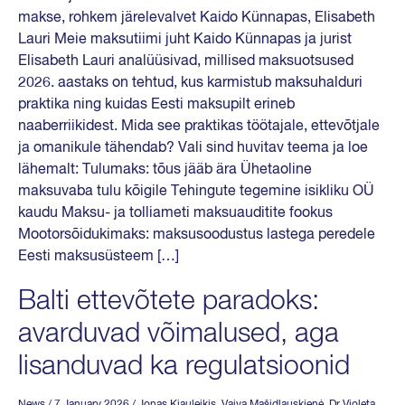
makse, rohkem järelevalvet Kaido Künnapas, Elisabeth
Lauri Meie maksutiimi juht Kaido Künnapas ja jurist
Elisabeth Lauri analüüsivad, millised maksuotsused
2026. aastaks on tehtud, kus karmistub maksuhalduri
praktika ning kuidas Eesti maksupilt erineb
naaberriikidest. Mida see praktikas töötajale, ettevõtjale
ja omanikule tähendab? Vali sind huvitav teema ja loe
lähemalt: Tulumaks: tõus jääb ära Ühetaoline
maksuvaba tulu kõigile Tehingute tegemine isikliku OÜ
kaudu Maksu- ja tolliameti maksuauditite fookus
Mootorsõidukimaks: maksusoodustus lastega peredele
Eesti maksusüsteem […]
Balti ettevõtete paradoks:
avarduvad võimalused, aga
lisanduvad ka regulatsioonid
News
/ 7 January 2026
/
Jonas Kiauleikis
,
Vaiva Mašidlauskienė
,
Dr Violeta