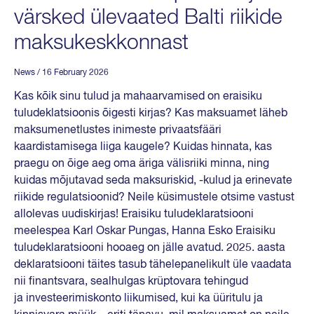
värsked ülevaated Balti riikide
maksukeskkonnast
News
/ 16 February 2026
Kas kõik sinu tulud ja mahaarvamised on eraisiku
tuludeklatsioonis õigesti kirjas? Kas maksuamet läheb
maksumenetlustes inimeste privaatsfääri
kaardistamisega liiga kaugele? Kuidas hinnata, kas
praegu on õige aeg oma äriga välisriiki minna, ning
kuidas mõjutavad seda maksuriskid, -kulud ja erinevate
riikide regulatsioonid? Neile küsimustele otsime vastust
allolevas uudiskirjas! Eraisiku tuludeklaratsiooni
meelespea Karl Oskar Pungas, Hanna Esko Eraisiku
tuludeklaratsiooni hooaeg on jälle avatud. 2025. aasta
deklaratsiooni täites tasub tähelepanelikult üle vaadata
nii finantsvara, sealhulgas krüptovara tehingud
ja investeerimiskonto liikumised, kui ka üüritulu ja