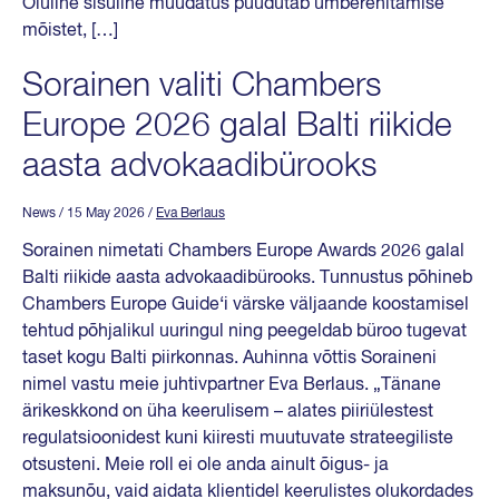
Oluline sisuline muudatus puudutab ümberehitamise
mõistet, […]
Sorainen valiti Chambers
Europe 2026 galal Balti riikide
aasta advokaadibürooks
News
/ 15 May 2026
/
Eva Berlaus
Sorainen nimetati Chambers Europe Awards 2026 galal
Balti riikide aasta advokaadibürooks. Tunnustus põhineb
Chambers Europe Guide‘i värske väljaande koostamisel
tehtud põhjalikul uuringul ning peegeldab büroo tugevat
taset kogu Balti piirkonnas. Auhinna võttis Soraineni
nimel vastu meie juhtivpartner Eva Berlaus. „Tänane
ärikeskkond on üha keerulisem – alates piiriülestest
regulatsioonidest kuni kiiresti muutuvate strateegiliste
otsusteni. Meie roll ei ole anda ainult õigus- ja
maksunõu, vaid aidata klientidel keerulistes olukordades