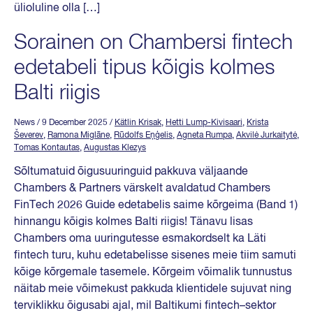
ülioluline olla […]
Sorainen on Chambersi fintech
edetabeli tipus kõigis kolmes
Balti riigis
News
/ 9 December 2025
/
Kätlin Krisak
,
Hetti Lump-Kivisaari
,
Krista
Ševerev
,
Ramona Miglāne
,
Rūdolfs Eņģelis
,
Agneta Rumpa
,
Akvilė Jurkaitytė
,
Tomas Kontautas
,
Augustas Klezys
Sõltumatuid õigusuuringuid pakkuva väljaande
Chambers & Partners värskelt avaldatud Chambers
FinTech 2026 Guide edetabelis saime kõrgeima (Band 1)
hinnangu kõigis kolmes Balti riigis! Tänavu lisas
Chambers oma uuringutesse esmakordselt ka Läti
fintech turu, kuhu edetabelisse sisenes meie tiim samuti
kõige kõrgemale tasemele. Kõrgeim võimalik tunnustus
näitab meie võimekust pakkuda klientidele sujuvat ning
terviklikku õigusabi ajal, mil Baltikumi fintech–sektor