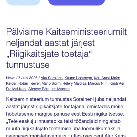
Pälvisime Kaitseministeeriumilt
neljandat aastat järjest
„Riigikaitsjate toetaja“
tunnustuse
News
/ 7 July 2026
/
Aku Sorainen
,
Kaupo Lepasepp
,
Kärt Anna Maire
Kelder
,
Robin Teever
,
Mario Sõrm
,
Helery Maidlas
,
Marcus Niin
,
Kristi Aer
,
Ere Mai Kool
,
Stenver Pärn
,
Iris Magnus
Kaitseministeerium tunnustas Soraineni juba neljandat
aastat järjest riigikaitsjate toetajana, omistades meile
hõbetaseme märgise panuse eest Eesti riigikaitsesse.
„Teie eeskuju innustab ka teisi tööandjaid ning aitab
muuta riigikaitsjate toetamise üha loomulikumaks ja
iseenesestmõistetavamaks,“ ütles president Alar Karis