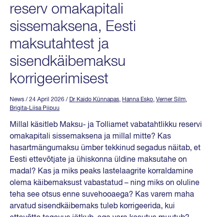
reserv omakapitali
sissemaksena, Eesti
maksutahtest ja
sisendkäibemaksu
korrigeerimisest
News
/ 24 April 2026
/
Dr Kaido Künnapas
,
Hanna Esko
,
Verner Silm
,
Brigita-Liisa Piipuu
Millal käsitleb Maksu- ja Tolliamet vabatahtlikku reservi
omakapitali sissemaksena ja millal mitte? Kas
hasartmängumaksu ümber tekkinud segadus näitab, et
Eesti ettevõtjate ja ühiskonna üldine maksutahe on
madal? Kas ja miks peaks lastelaagrite korraldamine
olema käibemaksust vabastatud – ning miks on oluline
teha see otsus enne suvehooaega? Kas varem maha
arvatud sisendkäibemaks tuleb korrigeerida, kui