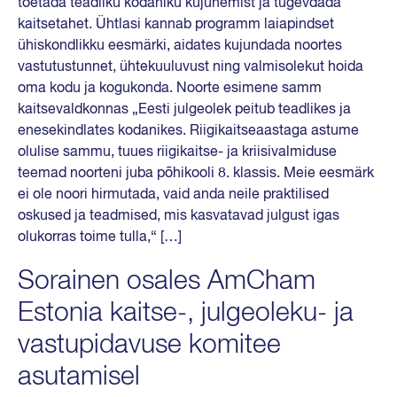
toetada teadliku kodaniku kujunemist ja tugevdada
kaitsetahet. Ühtlasi kannab programm laiapindset
ühiskondlikku eesmärki, aidates kujundada noortes
vastutustunnet, ühtekuuluvust ning valmisolekut hoida
oma kodu ja kogukonda. Noorte esimene samm
kaitsevaldkonnas „Eesti julgeolek peitub teadlikes ja
enesekindlates kodanikes. Riigikaitseaastaga astume
olulise sammu, tuues riigikaitse- ja kriisivalmiduse
teemad noorteni juba põhikooli 8. klassis. Meie eesmärk
ei ole noori hirmutada, vaid anda neile praktilised
oskused ja teadmised, mis kasvatavad julgust igas
olukorras toime tulla,“ […]
Sorainen osales AmCham
Estonia kaitse-, julgeoleku- ja
vastupidavuse komitee
asutamisel