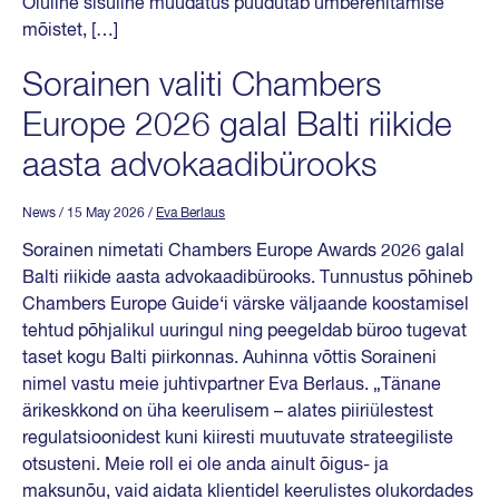
Oluline sisuline muudatus puudutab ümberehitamise
mõistet, […]
Sorainen valiti Chambers
Europe 2026 galal Balti riikide
aasta advokaadibürooks
News
/ 15 May 2026
/
Eva Berlaus
Sorainen nimetati Chambers Europe Awards 2026 galal
Balti riikide aasta advokaadibürooks. Tunnustus põhineb
Chambers Europe Guide‘i värske väljaande koostamisel
tehtud põhjalikul uuringul ning peegeldab büroo tugevat
taset kogu Balti piirkonnas. Auhinna võttis Soraineni
nimel vastu meie juhtivpartner Eva Berlaus. „Tänane
ärikeskkond on üha keerulisem – alates piiriülestest
regulatsioonidest kuni kiiresti muutuvate strateegiliste
otsusteni. Meie roll ei ole anda ainult õigus- ja
maksunõu, vaid aidata klientidel keerulistes olukordades