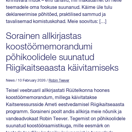
kinnisvara müük – eriti tänavu, mil maksuamet on neile
teemadele oma fookuse suunanud. Käime üle tulu
deklareerimise põhitõed, praktilised sammud ja
tavalisemad komistuskohad. Meie soovitus: […]
Sorainen allkirjastas
koostöömemorandumi
põhikoolidele suunatud
Riigikaitseaasta käivitamiseks
News
/ 10 February 2026
/
Robin Teever
Teisel veebruaril allkirjastati Rüütelkonna hoones
koostöömemorandum, millega käivitatakse
Kaitseressursside Ameti eestvedamisel Riigikaitseaasta
programm. Soraineni poolt andis allkirja meie nõunik ja
vandeadvokaat Robin Teever. Tegemist on põhikoolidele
suunatud koostööraamistikuga, mille eesmärk on