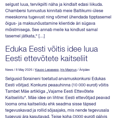
selgust luua, tervikpilti näha ja kindlalt edasi liikuda.
Chambersi tunnustus kinnitab meie Baltikumi-ülese
meeskonna tugevust ning võimet ühendada tipptasemel
õigus- ja maksunõustamine klientide äri sügava
mõistmisega. See annab meile ka kindlust samal
tasemel jätkata,“ […]
Eduka Eesti võitis idee luua
Eesti ettevõtete kaitseliit
News
/ 8 May 2026
/
Kaupo Lepasepp
,
Iris Magnus
/ Äripäev
Selgusid Soraineni toetatud arvamuskonkursi Edukas
Eesti võitjad. Konkursi peaauhinna (10 000 eurot) võitis
Tambet Mäe artikliga „Vajame Eesti Ettevõtete
Kaitseliitu“. Mäe idee on lihtne: Eesti ettevõtjad peavad
looma oma kaitseliidu ehk seadma sisse täpsed
tegevuskavad ja rollid sõjaajaks, mis nende tegevusala
tugevusi ära kasutavad. Teise koha (3000 eurot) pälvis