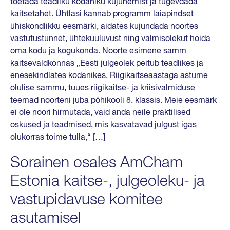
toetada teadliku kodaniku kujunemist ja tugevdada
kaitsetahet. Ühtlasi kannab programm laiapindset
ühiskondlikku eesmärki, aidates kujundada noortes
vastutustunnet, ühtekuuluvust ning valmisolekut hoida
oma kodu ja kogukonda. Noorte esimene samm
kaitsevaldkonnas „Eesti julgeolek peitub teadlikes ja
enesekindlates kodanikes. Riigikaitseaastaga astume
olulise sammu, tuues riigikaitse- ja kriisivalmiduse
teemad noorteni juba põhikooli 8. klassis. Meie eesmärk
ei ole noori hirmutada, vaid anda neile praktilised
oskused ja teadmised, mis kasvatavad julgust igas
olukorras toime tulla,“ […]
Sorainen osales AmCham
Estonia kaitse-, julgeoleku- ja
vastupidavuse komitee
asutamisel