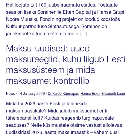
Heliloojate Liit 100 juubeliraamatu esitlus. Toetajate
seas on lisaks Sorainenile Eften Capital ja Hansa Grupi
Noore Muusiku Fond ning projekt on loodud koostöös
Kultuuripartnerluse Sihtasutusega. Sorainen on
järjekindel kultuuri toetaja ja meie […]
Maksu-uudised: uued
maksureeglid, kuhu liigub Eesti
maksusüsteem ja mida
maksuamet kontrollib
News
/ 14 January 2026
/
Dr Kaido Künnapas
,
Hanna Esko
,
Elisabeth Lauri
Mida tõi 2026 aasta Eesti ja lähiriikide
maksumaastikule? Mida jälgib maksuamet eriti
tähelepanelikult? Kuidas reageerib turg näpuveale
seaduses? Neile küsimustele otsime vastust allolevas
uudiskirjas! 2026. aasta maksumaastik – vähem uusi