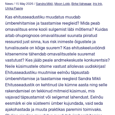
News
/ 15 May 2026
/
Sandra Mikli
,
Moon Lokk
,
Birke Vahesaar
,
Iris Ink
,
Ulrika Paavle
Kas ehitusseadustiku muudatus muudab
ümberehitamise ja taastamise reegleid? Mida peab
omavalitsus enne kooli sulgemist läbi mõtlema? Kuidas
aitab ohuprognoos omavalitsusel suunata piiratud
ressursid just sinna, kus risk inimeste õigustele ja
turvalisusele on kõige suurem? Kas ehituskeeluvööndi
kitsenemine tähendab omavalitsustele suuremat
vastutust? Kes jääb peale andmekeskuste konkurentsis?
Neile küsimustele otsime vastust allolevas uudiskirjas!
Ehitusseadustiku muutmise eelnõu täpsustab
ümberehitamise ja taastamise reegleid Sandra Mikli
Ehitusseadustik on kehtinud üle kümne aasta ning selle
rakendamisel on tekkinud mitmeid küsimusi, mis
vajavad täpsustamist või selgemat lahendust. Eelnõu
eesmärk ei ole süsteemi ümber kujundada, vaid seda
ajakohastada ja muuta praktikas paremini toimivaks.