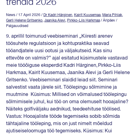
trendid 2026
News
/ 17 April 2026
/
Dr Kadri Härginen
,
Kairit Kuusemaa
,
Maria Pihlak
,
Gerli Helene Gritsenko
,
Jaanika Alevi
,
Pirkko-Liis Harkmaa
/ Äripäev /
Palgauudised
9. aprillil toimunud veebiseminari „Kiiresti arenev
töösuhete regulatsioon ja kohtupraktika seavad
tööandjatele uusi ootusi ja väljakutseid. Kas sinu
ettevõte on valmis?” ajal esitatud küsimustele vastavad
meie tööõiguse eksperdid Kadri Härginen, Pirkko-Liis
Harkmaa, Kairit Kuusemaa, Jaanika Alevi ja Gerli Helene
Gritsenko. Veebiseminari slaidid leiad siit. Seminari
salvestist vaata järele siit. Töölepingu sõlmimine ja
muutmine Küsimus: Millised on võimalused töölepingu
sõlmimisele juhul, kui töö on oma olemuselt hooajaline?
Näiteks golfiväljaku aednikud, teedeehituse töölised.
Vastus: Hooajaliste tööde tegemiseks sobib sõlmida
tähtajaline tööleping, mis on just nimelt mõeldud
ajutiseiseloomuga töö tegemiseks. Küsimus: Kui