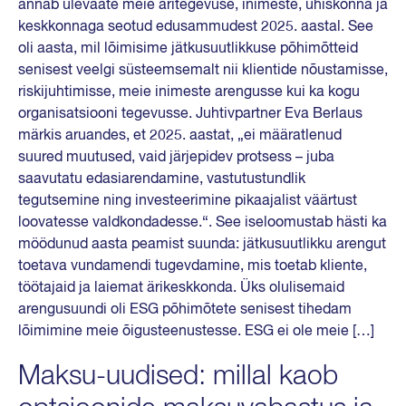
annab ülevaate meie äritegevuse, inimeste, ühiskonna ja
keskkonnaga seotud edusammudest 2025. aastal. See
oli aasta, mil lõimisime jätkusuutlikkuse põhimõtteid
senisest veelgi süsteemsemalt nii klientide nõustamisse,
riskijuhtimisse, meie inimeste arengusse kui ka kogu
organisatsiooni tegevusse. Juhtivpartner Eva Berlaus
märkis aruandes, et 2025. aastat, „ei määratlenud
suured muutused, vaid järjepidev protsess – juba
saavutatu edasiarendamine, vastutustundlik
tegutsemine ning investeerimine pikaajalist väärtust
loovatesse valdkondadesse.“. See iseloomustab hästi ka
möödunud aasta peamist suunda: jätkusuutlikku arengut
toetava vundamendi tugevdamine, mis toetab kliente,
töötajaid ja laiemat ärikeskkonda. Üks olulisemaid
arengusuundi oli ESG põhimõtete senisest tihedam
lõimimine meie õigusteenustesse. ESG ei ole meie […]
Maksu-uudised: millal kaob