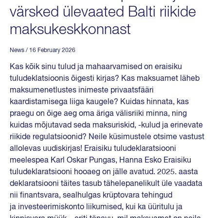
värsked ülevaated Balti riikide
maksukeskkonnast
News
/ 16 February 2026
Kas kõik sinu tulud ja mahaarvamised on eraisiku
tuludeklatsioonis õigesti kirjas? Kas maksuamet läheb
maksumenetlustes inimeste privaatsfääri
kaardistamisega liiga kaugele? Kuidas hinnata, kas
praegu on õige aeg oma äriga välisriiki minna, ning
kuidas mõjutavad seda maksuriskid, -kulud ja erinevate
riikide regulatsioonid? Neile küsimustele otsime vastust
allolevas uudiskirjas! Eraisiku tuludeklaratsiooni
meelespea Karl Oskar Pungas, Hanna Esko Eraisiku
tuludeklaratsiooni hooaeg on jälle avatud. 2025. aasta
deklaratsiooni täites tasub tähelepanelikult üle vaadata
nii finantsvara, sealhulgas krüptovara tehingud
ja investeerimiskonto liikumised, kui ka üüritulu ja