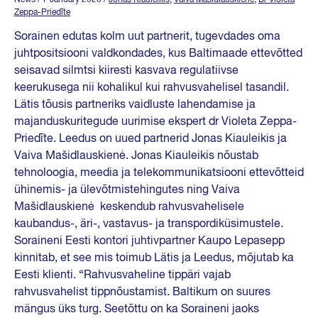
Zeppa-Priedīte
Sorainen edutas kolm uut partnerit, tugevdades oma
juhtpositsiooni valdkondades, kus Baltimaade ettevõtted
seisavad silmtsi kiiresti kasvava regulatiivse
keerukusega nii kohalikul kui rahvusvahelisel tasandil.
Lätis tõusis partneriks vaidluste lahendamise ja
majanduskuritegude uurimise ekspert dr Violeta Zeppa-
Priedīte. Leedus on uued partnerid Jonas Kiauleikis ja
Vaiva Mašidlauskienė. Jonas Kiauleikis nõustab
tehnoloogia, meedia ja telekommunikatsiooni ettevõtteid
ühinemis- ja ülevõtmistehingutes ning Vaiva
Mašidlauskienė keskendub rahvusvahelisele
kaubandus-, äri-, vastavus- ja transpordiküsimustele.
Soraineni Eesti kontori juhtivpartner Kaupo Lepasepp
kinnitab, et see mis toimub Lätis ja Leedus, mõjutab ka
Eesti klienti. “Rahvusvaheline tippäri vajab
rahvusvahelist tippnõustamist. Baltikum on suures
mängus üks turg. Seetõttu on ka Soraineni jaoks