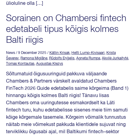
ülioluline olla […]
Sorainen on Chambersi fintech
edetabeli tipus kõigis kolmes
Balti riigis
News
/ 9 December 2025
/
Kätlin Krisak
,
Hetti Lump-Kivisaari
,
Krista
Ševerev
,
Ramona Miglāne
,
Rūdolfs Eņģelis
,
Agneta Rumpa
,
Akvilė Jurkaitytė
,
Tomas Kontautas
,
Augustas Klezys
Sõltumatuid õigusuuringuid pakkuva väljaande
Chambers & Partners värskelt avaldatud Chambers
FinTech 2026 Guide edetabelis saime kõrgeima (Band 1)
hinnangu kõigis kolmes Balti riigis! Tänavu lisas
Chambers oma uuringutesse esmakordselt ka Läti
fintech turu, kuhu edetabelisse sisenes meie tiim samuti
kõige kõrgemale tasemele. Kõrgeim võimalik tunnustus
näitab meie võimekust pakkuda klientidele sujuvat ning
terviklikku õigusabi ajal, mil Baltikumi fintech–sektor