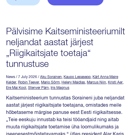
Pälvisime Kaitseministeeriumilt
neljandat aastat järjest
„Riigikaitsjate toetaja“
tunnustuse
News
/ 7 July 2026
/
Aku Sorainen
,
Kaupo Lepasepp
,
Kärt Anna Maire
Kelder
,
Robin Teever
,
Mario Sõrm
,
Helery Maidlas
,
Marcus Niin
,
Kristi Aer
,
Ere Mai Kool
,
Stenver Pärn
,
Iris Magnus
Kaitseministeerium tunnustas Soraineni juba neljandat
aastat järjest riigikaitsjate toetajana, omistades meile
hõbetaseme märgise panuse eest Eesti riigikaitsesse.
„Teie eeskuju innustab ka teisi tööandjaid ning aitab
muuta riigikaitsjate toetamise üha loomulikumaks ja
iseenesestmõistetavamaks,“ ütles president Alar Karis