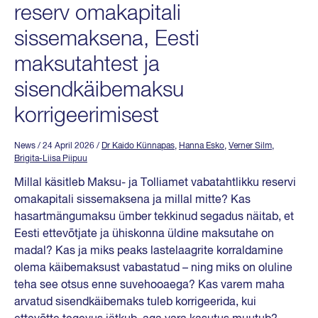
reserv omakapitali
sissemaksena, Eesti
maksutahtest ja
sisendkäibemaksu
korrigeerimisest
News
/ 24 April 2026
/
Dr Kaido Künnapas
,
Hanna Esko
,
Verner Silm
,
Brigita-Liisa Piipuu
Millal käsitleb Maksu- ja Tolliamet vabatahtlikku reservi
omakapitali sissemaksena ja millal mitte? Kas
hasartmängumaksu ümber tekkinud segadus näitab, et
Eesti ettevõtjate ja ühiskonna üldine maksutahe on
madal? Kas ja miks peaks lastelaagrite korraldamine
olema käibemaksust vabastatud – ning miks on oluline
teha see otsus enne suvehooaega? Kas varem maha
arvatud sisendkäibemaks tuleb korrigeerida, kui