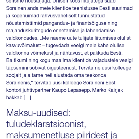
seitsme nõustajaga. Ühiselt koos liitujatega saab
Sorainen anda meie klientide teenistusse Eesti suurimad
ja kogenuimad rahvusvaheliselt tunnustatud
nõustamistiimid pangandus- ja finantsõiguse ning
majanduskuritegude ennetamise ja lahendamise
valdkondades. „Me näeme uute tulijate liitumises olulist
kasvuvõimalust – tugevdada veelgi meie kahe olulise
valdkonna võimekust ja nähtavust, et pakkuda Eesti,
Baltikumi ning kogu maailma klientide vajadustele veelgi
täpsemini sobivat õigusteenust. Tervitame uusi kolleege
soojalt ja aitame neil alustada oma teekonda
Sorainenis,“ tervitab uusi kolleege Soraineni Eesti
kontori juhtivpartner Kaupo Lepasepp. Marko Kairjak
hakkab […]
Maksu-uudised:
tuludeklaratsioonist,
maksumenetluse piiridest ja