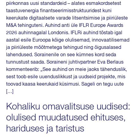
piirkonnas uusi standardeid – alates esmakordsetest
taastuvenergia finantseerimisstruktuuridest kuni
keerukate digitaalsete varade litsentsimise ja piiriüleste
M&A tehinguteni. Auhind anti üle IFLR Europe Awards
2026 auhinnagalal Londonis. IFLRi auhind tõstab igal
aastal esile Euroopa kõige olulisemad, innovaatilisemad
ja piiriüleste mõõtmetega tehingud ning õigusalased
lahendused. Sorainenile on see kümnes kord seda
tunnustust saada. Soraineni juhtivpartner Eva Berlaus
kommenteerib: „See auhind on meie jaoks tähenduslik,
sest toob esile uuenduslikkust ja uudseid projekte, mis
toovad kaasa keerukaid küsimusi. Sageli on tegu uute
[…]
Kohaliku omavalitsuse uudised:
olulised muudatused ehituses,
hariduses ja taristus