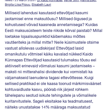
News
/ 23 March 2026
/
Dr Kaido Künnapas
,
Verner Silm
,
Hanna Esko
,
Brigita-Liisa Piipuu
,
Elisabeth Lauri
Milliseid lahendusi kasutasid ettevõtjad kasumi
jaotamisel enne maksutõusu? Millised õigused ja
kohustused võivad kaasneda annetamisega? Kuidas
Eesti maksusüsteem teiste riikide kõrval paistab? Millal
loetakse lojaalsuspunktid käibemaksu mõttes
vautšeriteks ja millal mitte? Neile küsimustele otsime
vastust allolevas uudiskirjas! Ettevõtjad lasid
omanikutulu võtmisel käiku kavalad nükked Kaido
Künnapas Ettevõtjad kasutasid tulumaksu tõusu eel
aktiivselt erinevaid võimalusi kasumi jaotamiseks –
maksti nii mitterahalisi dividende kui vormistati ka
väljamakseid laenudena tagasi ettevõttesse. Kuigi
sellised praktikad ei ole kaasa toonud märkimisväärset
kohtuvaidluste kasvu, pöörab riik järjest rohkem
tähelepanu seotud isikute tehingutele ja võimalikele
kuritarvitustele. Sageli eksitakse ka teadmatusest,
näiteks unustatakse 14% määraga maksustatud