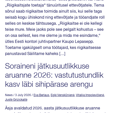
„Riigikaitsjate toetaja“ tänuüritusel ettevõtjatele. Tema
sõnul saab riigikaitse toimida ainult siis, kui selle taga
seisab kogu ühiskond ning ettevõtjate ja tööandjate roll
selles on keskse tähtsusega. „Riigikaitse ei ole kellegi
teise mure. Meie jaoks pole see pelgalt kohustus – see
on osa sellest, kes me oleme ja mida me esindame,“
ütles Eesti kontori juhtivpartner Kaupo Lepasepp.
Toetame igakülgselt oma töötajaid, kes riigikaitsesse
panustavad Säilitame kaheks […]
Soraineni jätkusuutlikkuse
aruanne 2026: vastutustundlik
kasv läbi sihipärase arengu
News
/ 3 July 2026
/
Eva Berlaus
,
Eglė Venskūnienė
,
Vitalija Impolevičienė
,
Justė Grizickaitė
Äsja avaldatud 2026. aasta jätkusuutlikkuse aruanne