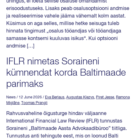
ühingus, ei loeta sellise osaluse omandamist
erisoodustuseks. Lisaks peab osalusoptsiooni andmise
ja realiseerimise vahele jääma vähemalt kolm aastat.
Küsimus on aga selles, millise hetke seisuga tuleb
hinnata tingimust „osalus tööandjas või tööandjaga
samasse kontserni kuuluvas isikus“. Kui optsiooni
andmise […]
IFLR nimetas Soraineni
kümnendat korda Baltimaade
parimaks
News
/ 12 June 2026
/
Eva Berlaus
,
Augustas Klezys
,
Piret Jesse
,
Ramona
Miglāne
,
Toomas Prangli
Rahvusvaheline õigusturge hindav väljaanne
International Financial Law Review (IFLR) tunnustas
Soraineni „Baltimaade Aasta Advokaadibüroo” tiitliga.
Tunnustus anti tehingute eest, mis on loonud Balti