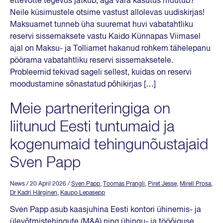
ettevõtte tegevus jätkub, aga vara kasutus muutub?
Neile küsimustele otsime vastust allolevas uudiskirjas!
Maksuamet tunneb üha suuremat huvi vabatahtliku
reservi sissemaksete vastu Kaido Künnapas Viimasel
ajal on Maksu- ja Tolliamet hakanud rohkem tähelepanu
pöörama vabatahtliku reservi sissemaksetele.
Probleemid tekivad sageli sellest, kuidas on reservi
moodustamine sõnastatud põhikirjas […]
Meie partneriteringiga on
liitunud Eesti tuntumaid ja
kogenumaid tehingunõustajaid
Sven Papp
News
/ 20 April 2026
/
Sven Papp
,
Toomas Prangli
,
Piret Jesse
,
Mirell Prosa
,
Dr Kadri Härginen
,
Kaupo Lepasepp
Sven Papp asub kaasjuhina Eesti kontori ühinemis- ja
ülevõtmistehingute (M&A) ning ühingu- ja tööõiguse