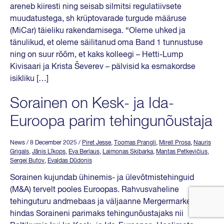
areneb kiiresti ning seisab silmitsi regulatiivsete
muudatustega, sh krüptovarade turgude määruse
(MiCar) täieliku rakendamisega. “Oleme uhked ja
tänulikud, et oleme säilitanud oma Band 1 tunnustuse
ning on suur rõõm, et kaks kolleegi – Hetti-Lump
Kivisaari ja Krista Ševerev – pälvisid ka esmakordse
isikliku […]
Sorainen on Kesk- ja Ida-
Euroopa parim tehingunõustaja
News
/ 8 December 2025
/
Piret Jesse
,
Toomas Prangli
,
Mirell Prosa
,
Nauris
Grigals
,
Jānis Līkops
,
Eva Berlaus
,
Laimonas Skibarka
,
Mantas Petkevičius
,
Sergej Butov
,
Evaldas Dūdonis
Sorainen kujundab ühinemis- ja ülevõtmistehinguid
(M&A) tervelt pooles Euroopas. Rahvusvaheline
tehinguturu andmebaas ja väljaanne Mergermarket
hindas Soraineni parimaks tehingunõustajaks nii