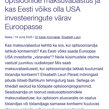
optsioonide maksuvabastus ja
kas Eesti võiks olla USA
investeeringute värav
Euroopasse
News
/ 19 June 2026
/
Dr Kaido Künnapas
,
Elisabeth Lauri
Kas maksuvabastus kehtib ka siis, kui optsiooniandja
lahkub kontsernist? Kas Eesti võiks saada Euroopas
USA investorite „väravaks“? Neile küsimustele otsime
vastust juunikuu uudiskirjas! Mis saab
maksuvabastusest, kui optsiooniandja lakkab kuulumast
tööandja kontserni? Elisabeth Lauri Pärast mõningast
põuda õitseb Baltikumi tehinguturg taas. Sellega on
tihedalt seotud ka töötajate optsiooniprogrammid.
Seadusandja on loonud osalusoptsioonidele
maksuvabastuse: kui optsiooni alusvaraks on osalus
tööandjas või tööandjaga samasse kontserni kuuluvas