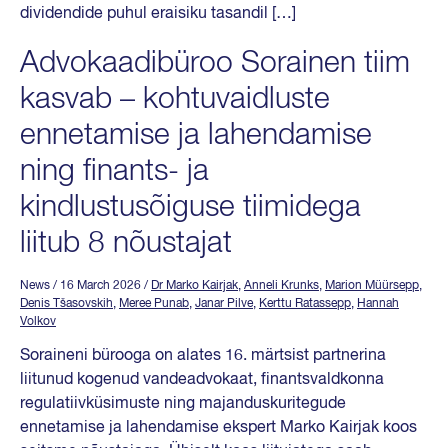
dividendide puhul eraisiku tasandil […]
Advokaadibüroo Sorainen tiim
kasvab – kohtuvaidluste
ennetamise ja lahendamise
ning finants- ja
kindlustusõiguse tiimidega
liitub 8 nõustajat
News
/ 16 March 2026
/
Dr Marko Kairjak
,
Anneli Krunks
,
Marion Müürsepp
,
Denis Tšasovskih
,
Meree Punab
,
Janar Pilve
,
Kerttu Ratassepp
,
Hannah
Volkov
Soraineni bürooga on alates 16. märtsist partnerina
liitunud kogenud vandeadvokaat, finantsvaldkonna
regulatiivküsimuste ning majanduskuritegude
ennetamise ja lahendamise ekspert Marko Kairjak koos