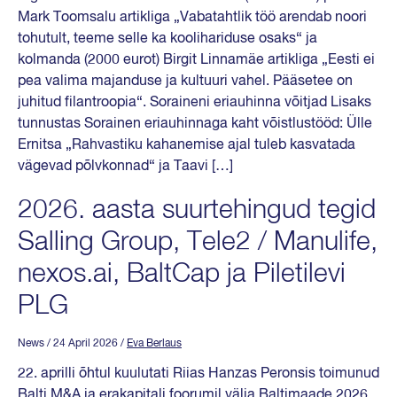
Mark Toomsalu artikliga „Vabatahtlik töö arendab noori
tohutult, teeme selle ka koolihariduse osaks“ ja
kolmanda (2000 eurot) Birgit Linnamäe artikliga „Eesti ei
pea valima majanduse ja kultuuri vahel. Pääsetee on
juhitud filantroopia“. Soraineni eriauhinna võitjad Lisaks
tunnustas Sorainen eriauhinnaga kaht võistlustööd: Ülle
Ernitsa „Rahvastiku kahanemise ajal tuleb kasvatada
vägevad põlvkonnad“ ja Taavi […]
2026. aasta suurtehingud tegid
Salling Group, Tele2 / Manulife,
nexos.ai, BaltCap ja Piletilevi
PLG
News
/ 24 April 2026
/
Eva Berlaus
22. aprilli õhtul kuulutati Riias Hanzas Peronsis toimunud
Balti M&A ja erakapitali foorumil välja Baltimaade 2026.