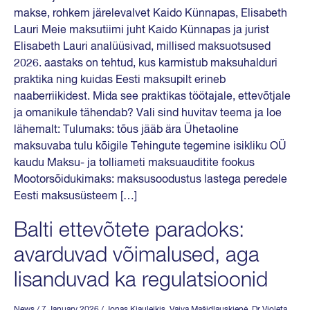
makse, rohkem järelevalvet Kaido Künnapas, Elisabeth
Lauri Meie maksutiimi juht Kaido Künnapas ja jurist
Elisabeth Lauri analüüsivad, millised maksuotsused
2026. aastaks on tehtud, kus karmistub maksuhalduri
praktika ning kuidas Eesti maksupilt erineb
naaberriikidest. Mida see praktikas töötajale, ettevõtjale
ja omanikule tähendab? Vali sind huvitav teema ja loe
lähemalt: Tulumaks: tõus jääb ära Ühetaoline
maksuvaba tulu kõigile Tehingute tegemine isikliku OÜ
kaudu Maksu- ja tolliameti maksuauditite fookus
Mootorsõidukimaks: maksusoodustus lastega peredele
Eesti maksusüsteem […]
Balti ettevõtete paradoks:
avarduvad võimalused, aga
lisanduvad ka regulatsioonid
News
/ 7 January 2026
/
Jonas Kiauleikis
,
Vaiva Mašidlauskienė
,
Dr Violeta