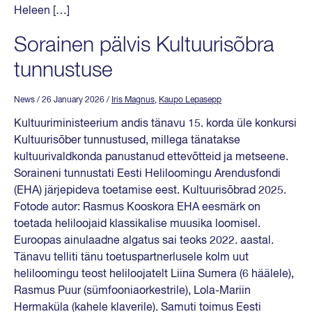
Heleen […]
Sorainen pälvis Kultuurisõbra
tunnustuse
News
/ 26 January 2026
/
Iris Magnus
,
Kaupo Lepasepp
Kultuuriministeerium andis tänavu 15. korda üle konkursi
Kultuurisõber tunnustused, millega tänatakse
kultuurivaldkonda panustanud ettevõtteid ja metseene.
Soraineni tunnustati Eesti Heliloomingu Arendusfondi
(EHA) järjepideva toetamise eest. Kultuurisõbrad 2025.
Fotode autor: Rasmus Kooskora EHA eesmärk on
toetada heliloojaid klassikalise muusika loomisel.
Euroopas ainulaadne algatus sai teoks 2022. aastal.
Tänavu telliti tänu toetuspartnerlusele kolm uut
heliloomingu teost heliloojatelt Liina Sumera (6 häälele),
Rasmus Puur (sümfooniaorkestrile), Lola-Mariin
Hermaküla (kahele klaverile). Samuti toimus Eesti