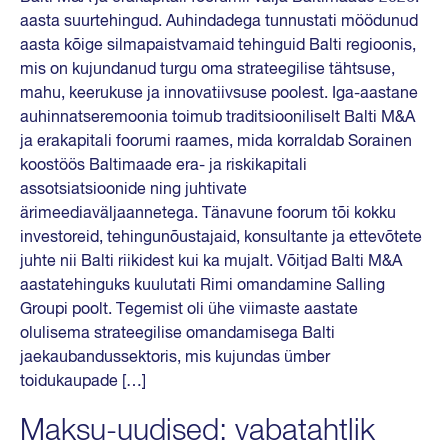
aasta suurtehingud. Auhindadega tunnustati möödunud
aasta kõige silmapaistvamaid tehinguid Balti regioonis,
mis on kujundanud turgu oma strateegilise tähtsuse,
mahu, keerukuse ja innovatiivsuse poolest. Iga-aastane
auhinnatseremoonia toimub traditsiooniliselt Balti M&A
ja erakapitali foorumi raames, mida korraldab Sorainen
koostöös Baltimaade era- ja riskikapitali
assotsiatsioonide ning juhtivate
ärimeediaväljaannetega. Tänavune foorum tõi kokku
investoreid, tehingunõustajaid, konsultante ja ettevõtete
juhte nii Balti riikidest kui ka mujalt. Võitjad Balti M&A
aastatehinguks kuulutati Rimi omandamine Salling
Groupi poolt. Tegemist oli ühe viimaste aastate
olulisema strateegilise omandamisega Balti
jaekaubandussektoris, mis kujundas ümber
toidukaupade […]
Maksu-uudised: vabatahtlik