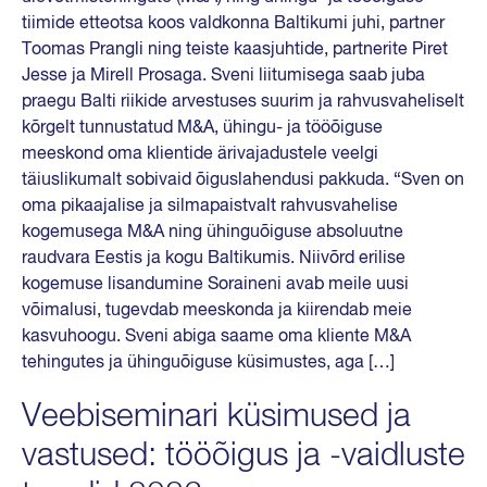
tiimide etteotsa koos valdkonna Baltikumi juhi, partner
Toomas Prangli ning teiste kaasjuhtide, partnerite Piret
Jesse ja Mirell Prosaga. Sveni liitumisega saab juba
praegu Balti riikide arvestuses suurim ja rahvusvaheliselt
kõrgelt tunnustatud M&A, ühingu- ja tööõiguse
meeskond oma klientide ärivajadustele veelgi
täiuslikumalt sobivaid õiguslahendusi pakkuda. “Sven on
oma pikaajalise ja silmapaistvalt rahvusvahelise
kogemusega M&A ning ühinguõiguse absoluutne
raudvara Eestis ja kogu Baltikumis. Niivõrd erilise
kogemuse lisandumine Soraineni avab meile uusi
võimalusi, tugevdab meeskonda ja kiirendab meie
kasvuhoogu. Sveni abiga saame oma kliente M&A
tehingutes ja ühinguõiguse küsimustes, aga […]
Veebiseminari küsimused ja
vastused: tööõigus ja -vaidluste