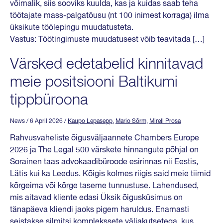
võimalik, siis sooviks kuulda, kas ja kuidas saab teha
töötajate mass-palgatõusu (nt 100 inimest korraga) ilma
üksikute töölepingu muudatusteta.
Vastus: Töötingimuste muudatusest võib teavitada […]
Värsked edetabelid kinnitavad
meie positsiooni Baltikumi
tippbüroona
News
/ 6 April 2026
/
Kaupo Lepasepp
,
Mario Sõrm
,
Mirell Prosa
Rahvusvaheliste õigusväljaannete Chambers Europe
2026 ja The Legal 500 värskete hinnangute põhjal on
Sorainen taas advokaadibüroode esirinnas nii Eestis,
Lätis kui ka Leedus. Kõigis kolmes riigis said meie tiimid
kõrgeima või kõrge taseme tunnustuse. Lahendused,
mis aitavad kliente edasi Üksik õigusküsimus on
tänapäeva kliendi jaoks pigem haruldus. Enamasti
seistakse silmitsi komplekssete väljakutsetega, kus