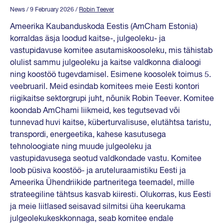
News
/ 9 February 2026
/
Robin Teever
Ameerika Kaubanduskoda Eestis (AmCham Estonia)
korraldas äsja loodud kaitse-, julgeoleku- ja
vastupidavuse komitee asutamiskoosoleku, mis tähistab
olulist sammu julgeoleku ja kaitse valdkonna dialoogi
ning koostöö tugevdamisel. Esimene koosolek toimus 5.
veebruaril. Meid esindab komitees meie Eesti kontori
riigikaitse sektorgrupi juht, nõunik Robin Teever. Komitee
koondab AmChami liikmeid, kes tegutsevad või
tunnevad huvi kaitse, küberturvalisuse, elutähtsa taristu,
transpordi, energeetika, kahese kasutusega
tehnoloogiate ning muude julgeoleku ja
vastupidavusega seotud valdkondade vastu. Komitee
loob püsiva koostöö- ja aruteluraamistiku Eesti ja
Ameerika Ühendriikide partneritega teemadel, mille
strateegiline tähtsus kasvab kiiresti. Olukorras, kus Eesti
ja meie liitlased seisavad silmitsi üha keerukama
julgeolekukeskkonnaga, seab komitee endale