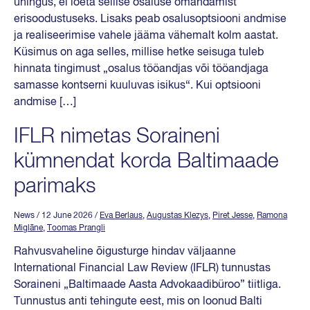
ühingus, ei loeta sellise osaluse omandamist
erisoodustuseks. Lisaks peab osalusoptsiooni andmise
ja realiseerimise vahele jääma vähemalt kolm aastat.
Küsimus on aga selles, millise hetke seisuga tuleb
hinnata tingimust „osalus tööandjas või tööandjaga
samasse kontserni kuuluvas isikus“. Kui optsiooni
andmise […]
IFLR nimetas Soraineni
kümnendat korda Baltimaade
parimaks
News
/ 12 June 2026
/
Eva Berlaus
,
Augustas Klezys
,
Piret Jesse
,
Ramona
Miglāne
,
Toomas Prangli
Rahvusvaheline õigusturge hindav väljaanne
International Financial Law Review (IFLR) tunnustas
Soraineni „Baltimaade Aasta Advokaadibüroo” tiitliga.
Tunnustus anti tehingute eest, mis on loonud Balti