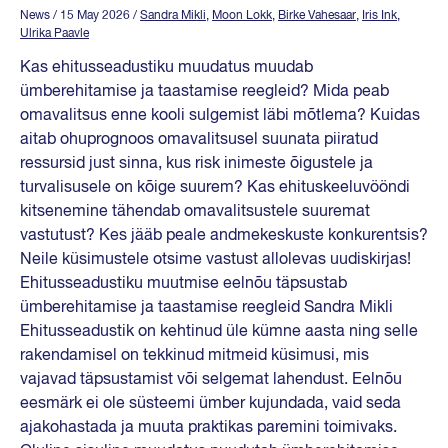
News
/ 15 May 2026
/
Sandra Mikli
,
Moon Lokk
,
Birke Vahesaar
,
Iris Ink
,
Ulrika Paavle
Kas ehitusseadustiku muudatus muudab
ümberehitamise ja taastamise reegleid? Mida peab
omavalitsus enne kooli sulgemist läbi mõtlema? Kuidas
aitab ohuprognoos omavalitsusel suunata piiratud
ressursid just sinna, kus risk inimeste õigustele ja
turvalisusele on kõige suurem? Kas ehituskeeluvööndi
kitsenemine tähendab omavalitsustele suuremat
vastutust? Kes jääb peale andmekeskuste konkurentsis?
Neile küsimustele otsime vastust allolevas uudiskirjas!
Ehitusseadustiku muutmise eelnõu täpsustab
ümberehitamise ja taastamise reegleid Sandra Mikli
Ehitusseadustik on kehtinud üle kümne aasta ning selle
rakendamisel on tekkinud mitmeid küsimusi, mis
vajavad täpsustamist või selgemat lahendust. Eelnõu
eesmärk ei ole süsteemi ümber kujundada, vaid seda
ajakohastada ja muuta praktikas paremini toimivaks.