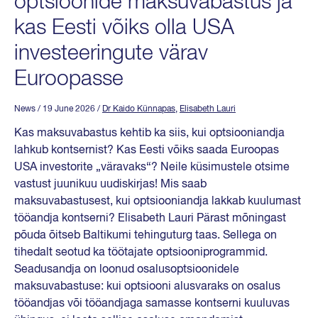
optsioonide maksuvabastus ja
kas Eesti võiks olla USA
investeeringute värav
Euroopasse
News
/ 19 June 2026
/
Dr Kaido Künnapas
,
Elisabeth Lauri
Kas maksuvabastus kehtib ka siis, kui optsiooniandja
lahkub kontsernist? Kas Eesti võiks saada Euroopas
USA investorite „väravaks“? Neile küsimustele otsime
vastust juunikuu uudiskirjas! Mis saab
maksuvabastusest, kui optsiooniandja lakkab kuulumast
tööandja kontserni? Elisabeth Lauri Pärast mõningast
põuda õitseb Baltikumi tehinguturg taas. Sellega on
tihedalt seotud ka töötajate optsiooniprogrammid.
Seadusandja on loonud osalusoptsioonidele
maksuvabastuse: kui optsiooni alusvaraks on osalus
tööandjas või tööandjaga samasse kontserni kuuluvas