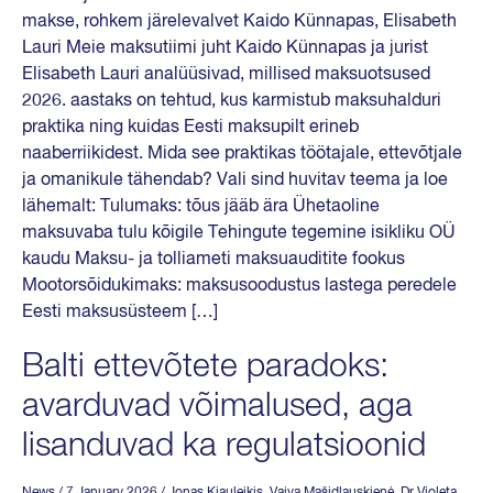
makse, rohkem järelevalvet Kaido Künnapas, Elisabeth
Lauri Meie maksutiimi juht Kaido Künnapas ja jurist
Elisabeth Lauri analüüsivad, millised maksuotsused
2026. aastaks on tehtud, kus karmistub maksuhalduri
praktika ning kuidas Eesti maksupilt erineb
naaberriikidest. Mida see praktikas töötajale, ettevõtjale
ja omanikule tähendab? Vali sind huvitav teema ja loe
lähemalt: Tulumaks: tõus jääb ära Ühetaoline
maksuvaba tulu kõigile Tehingute tegemine isikliku OÜ
kaudu Maksu- ja tolliameti maksuauditite fookus
Mootorsõidukimaks: maksusoodustus lastega peredele
Eesti maksusüsteem […]
Balti ettevõtete paradoks:
avarduvad võimalused, aga
lisanduvad ka regulatsioonid
News
/ 7 January 2026
/
Jonas Kiauleikis
,
Vaiva Mašidlauskienė
,
Dr Violeta