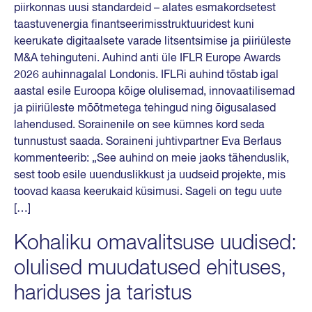
piirkonnas uusi standardeid – alates esmakordsetest
taastuvenergia finantseerimisstruktuuridest kuni
keerukate digitaalsete varade litsentsimise ja piiriüleste
M&A tehinguteni. Auhind anti üle IFLR Europe Awards
2026 auhinnagalal Londonis. IFLRi auhind tõstab igal
aastal esile Euroopa kõige olulisemad, innovaatilisemad
ja piiriüleste mõõtmetega tehingud ning õigusalased
lahendused. Sorainenile on see kümnes kord seda
tunnustust saada. Soraineni juhtivpartner Eva Berlaus
kommenteerib: „See auhind on meie jaoks tähenduslik,
sest toob esile uuenduslikkust ja uudseid projekte, mis
toovad kaasa keerukaid küsimusi. Sageli on tegu uute
[…]
Kohaliku omavalitsuse uudised:
olulised muudatused ehituses,
hariduses ja taristus