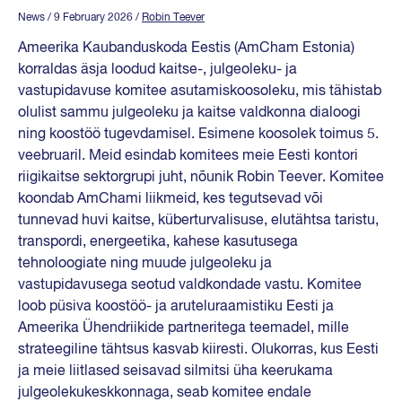
News
/ 9 February 2026
/
Robin Teever
Ameerika Kaubanduskoda Eestis (AmCham Estonia)
korraldas äsja loodud kaitse-, julgeoleku- ja
vastupidavuse komitee asutamiskoosoleku, mis tähistab
olulist sammu julgeoleku ja kaitse valdkonna dialoogi
ning koostöö tugevdamisel. Esimene koosolek toimus 5.
veebruaril. Meid esindab komitees meie Eesti kontori
riigikaitse sektorgrupi juht, nõunik Robin Teever. Komitee
koondab AmChami liikmeid, kes tegutsevad või
tunnevad huvi kaitse, küberturvalisuse, elutähtsa taristu,
transpordi, energeetika, kahese kasutusega
tehnoloogiate ning muude julgeoleku ja
vastupidavusega seotud valdkondade vastu. Komitee
loob püsiva koostöö- ja aruteluraamistiku Eesti ja
Ameerika Ühendriikide partneritega teemadel, mille
strateegiline tähtsus kasvab kiiresti. Olukorras, kus Eesti
ja meie liitlased seisavad silmitsi üha keerukama
julgeolekukeskkonnaga, seab komitee endale