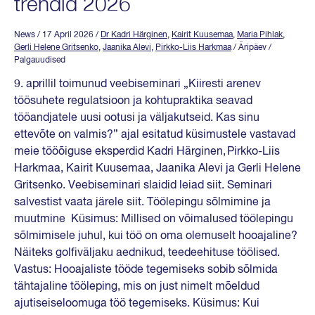
trendid 2026
News
/ 17 April 2026
/
Dr Kadri Härginen
,
Kairit Kuusemaa
,
Maria Pihlak
,
Gerli Helene Gritsenko
,
Jaanika Alevi
,
Pirkko-Liis Harkmaa
/ Äripäev /
Palgauudised
9. aprillil toimunud veebiseminari „Kiiresti arenev
töösuhete regulatsioon ja kohtupraktika seavad
tööandjatele uusi ootusi ja väljakutseid. Kas sinu
ettevõte on valmis?” ajal esitatud küsimustele vastavad
meie tööõiguse eksperdid Kadri Härginen, Pirkko-Liis
Harkmaa, Kairit Kuusemaa, Jaanika Alevi ja Gerli Helene
Gritsenko. Veebiseminari slaidid leiad siit. Seminari
salvestist vaata järele siit. Töölepingu sõlmimine ja
muutmine Küsimus: Millised on võimalused töölepingu
sõlmimisele juhul, kui töö on oma olemuselt hooajaline?
Näiteks golfiväljaku aednikud, teedeehituse töölised.
Vastus: Hooajaliste tööde tegemiseks sobib sõlmida
tähtajaline tööleping, mis on just nimelt mõeldud
ajutiseiseloomuga töö tegemiseks. Küsimus: Kui