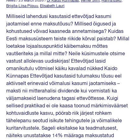
News
/ 23 March 2026
/
Dr Kaido Künnapas
,
Verner Silm
,
Hanna Esko
,
Brigita-Liisa Piipuu
,
Elisabeth Lauri
Milliseid lahendusi kasutasid ettevõtjad kasumi
jaotamisel enne maksutõusu? Millised õigused ja
kohustused võivad kaasneda annetamisega? Kuidas
Eesti maksusüsteem teiste riikide kõrval paistab? Millal
loetakse lojaalsuspunktid käibemaksu mõttes
vautšeriteks ja millal mitte? Neile küsimustele otsime
vastust allolevas uudiskirjas! Ettevõtjad lasid
omanikutulu võtmisel käiku kavalad nükked Kaido
Künnapas Ettevõtjad kasutasid tulumaksu tõusu eel
aktiivselt erinevaid võimalusi kasumi jaotamiseks –
maksti nii mitterahalisi dividende kui vormistati ka
väljamakseid laenudena tagasi ettevõttesse. Kuigi
sellised praktikad ei ole kaasa toonud märkimisväärset
kohtuvaidluste kasvu, pöörab riik järjest rohkem
tähelepanu seotud isikute tehingutele ja võimalikele
kuritarvitustele. Sageli eksitakse ka teadmatusest,
näiteks unustatakse 14% määraga maksustatud