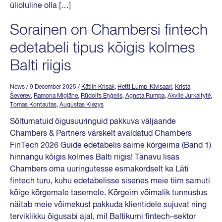
ülioluline olla […]
Sorainen on Chambersi fintech
edetabeli tipus kõigis kolmes
Balti riigis
News
/ 9 December 2025
/
Kätlin Krisak
,
Hetti Lump-Kivisaari
,
Krista
Ševerev
,
Ramona Miglāne
,
Rūdolfs Eņģelis
,
Agneta Rumpa
,
Akvilė Jurkaitytė
,
Tomas Kontautas
,
Augustas Klezys
Sõltumatuid õigusuuringuid pakkuva väljaande
Chambers & Partners värskelt avaldatud Chambers
FinTech 2026 Guide edetabelis saime kõrgeima (Band 1)
hinnangu kõigis kolmes Balti riigis! Tänavu lisas
Chambers oma uuringutesse esmakordselt ka Läti
fintech turu, kuhu edetabelisse sisenes meie tiim samuti
kõige kõrgemale tasemele. Kõrgeim võimalik tunnustus
näitab meie võimekust pakkuda klientidele sujuvat ning
terviklikku õigusabi ajal, mil Baltikumi fintech–sektor