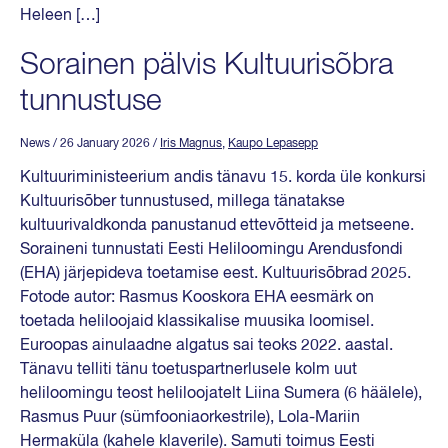
Heleen […]
Sorainen pälvis Kultuurisõbra
tunnustuse
News
/ 26 January 2026
/
Iris Magnus
,
Kaupo Lepasepp
Kultuuriministeerium andis tänavu 15. korda üle konkursi
Kultuurisõber tunnustused, millega tänatakse
kultuurivaldkonda panustanud ettevõtteid ja metseene.
Soraineni tunnustati Eesti Heliloomingu Arendusfondi
(EHA) järjepideva toetamise eest. Kultuurisõbrad 2025.
Fotode autor: Rasmus Kooskora EHA eesmärk on
toetada heliloojaid klassikalise muusika loomisel.
Euroopas ainulaadne algatus sai teoks 2022. aastal.
Tänavu telliti tänu toetuspartnerlusele kolm uut
heliloomingu teost heliloojatelt Liina Sumera (6 häälele),
Rasmus Puur (sümfooniaorkestrile), Lola-Mariin
Hermaküla (kahele klaverile). Samuti toimus Eesti