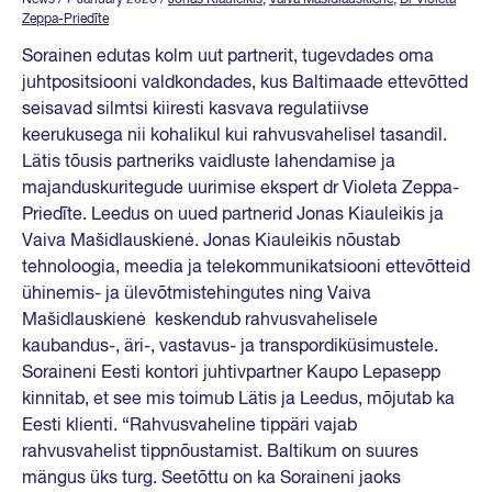
Zeppa-Priedīte
Sorainen edutas kolm uut partnerit, tugevdades oma
juhtpositsiooni valdkondades, kus Baltimaade ettevõtted
seisavad silmtsi kiiresti kasvava regulatiivse
keerukusega nii kohalikul kui rahvusvahelisel tasandil.
Lätis tõusis partneriks vaidluste lahendamise ja
majanduskuritegude uurimise ekspert dr Violeta Zeppa-
Priedīte. Leedus on uued partnerid Jonas Kiauleikis ja
Vaiva Mašidlauskienė. Jonas Kiauleikis nõustab
tehnoloogia, meedia ja telekommunikatsiooni ettevõtteid
ühinemis- ja ülevõtmistehingutes ning Vaiva
Mašidlauskienė keskendub rahvusvahelisele
kaubandus-, äri-, vastavus- ja transpordiküsimustele.
Soraineni Eesti kontori juhtivpartner Kaupo Lepasepp
kinnitab, et see mis toimub Lätis ja Leedus, mõjutab ka
Eesti klienti. “Rahvusvaheline tippäri vajab
rahvusvahelist tippnõustamist. Baltikum on suures
mängus üks turg. Seetõttu on ka Soraineni jaoks