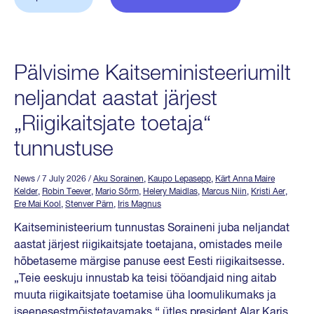
Pälvisime Kaitseministeeriumilt
neljandat aastat järjest
„Riigikaitsjate toetaja“
tunnustuse
News
/ 7 July 2026
/
Aku Sorainen
,
Kaupo Lepasepp
,
Kärt Anna Maire
Kelder
,
Robin Teever
,
Mario Sõrm
,
Helery Maidlas
,
Marcus Niin
,
Kristi Aer
,
Ere Mai Kool
,
Stenver Pärn
,
Iris Magnus
Kaitseministeerium tunnustas Soraineni juba neljandat
aastat järjest riigikaitsjate toetajana, omistades meile
hõbetaseme märgise panuse eest Eesti riigikaitsesse.
„Teie eeskuju innustab ka teisi tööandjaid ning aitab
muuta riigikaitsjate toetamise üha loomulikumaks ja
iseenesestmõistetavamaks,“ ütles president Alar Karis