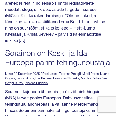
areneb kiiresti ning seisab silmitsi regulatiivsete
muudatustega, sh krüptovarade turgude määruse
(MiCar) täieliku rakendamisega. “Oleme uhked ja
tänulikud, et oleme säilitanud oma Band 1 tunnustuse
ning on suur rõõm, et kaks kolleegi – Hetti-Lump
Kivisaari ja Krista Ševerev – pälvisid ka esmakordse
isikliku […]
Sorainen on Kesk- ja Ida-
Euroopa parim tehingunõustaja
News
/ 8 December 2025
/
Piret Jesse
,
Toomas Prangli
,
Mirell Prosa
,
Nauris
Grigals
,
Jānis Līkops
,
Eva Berlaus
,
Laimonas Skibarka
,
Mantas Petkevičius
,
Sergej Butov
,
Evaldas Dūdonis
Sorainen kujundab ühinemis- ja ülevõtmistehinguid
(M&A) tervelt pooles Euroopas. Rahvusvaheline
tehinguturu andmebaas ja väljaanne Mergermarket
hindas Soraineni parimaks tehingunõustajaks nii