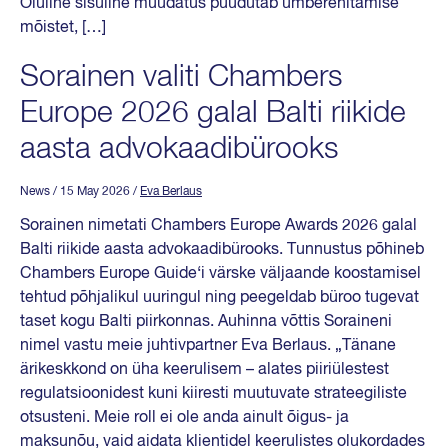
Oluline sisuline muudatus puudutab ümberehitamise
mõistet, […]
Sorainen valiti Chambers
Europe 2026 galal Balti riikide
aasta advokaadibürooks
News
/ 15 May 2026
/
Eva Berlaus
Sorainen nimetati Chambers Europe Awards 2026 galal
Balti riikide aasta advokaadibürooks. Tunnustus põhineb
Chambers Europe Guide‘i värske väljaande koostamisel
tehtud põhjalikul uuringul ning peegeldab büroo tugevat
taset kogu Balti piirkonnas. Auhinna võttis Soraineni
nimel vastu meie juhtivpartner Eva Berlaus. „Tänane
ärikeskkond on üha keerulisem – alates piiriülestest
regulatsioonidest kuni kiiresti muutuvate strateegiliste
otsusteni. Meie roll ei ole anda ainult õigus- ja
maksunõu, vaid aidata klientidel keerulistes olukordades