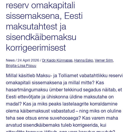
reserv omakapitali
sissemaksena, Eesti
maksutahtest ja
sisendkäibemaksu
korrigeerimisest
News
/ 24 April 2026
/
Dr Kaido Künnapas
,
Hanna Esko
,
Verner Silm
,
Brigita-Liisa Piipuu
Millal käsitleb Maksu- ja Tolliamet vabatahtlikku reservi
omakapitali sissemaksena ja millal mitte? Kas
hasartmängumaksu ümber tekkinud segadus näitab, et
Eesti ettevõtjate ja ühiskonna üldine maksutahe on
madal? Kas ja miks peaks lastelaagrite korraldamine
olema käibemaksust vabastatud – ning miks on oluline
teha see otsus enne suvehooaega? Kas varem maha
arvatud sisendkäibemaks tuleb korrigeerida, kui