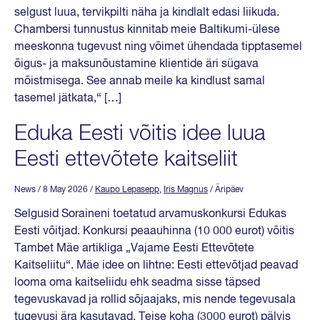
selgust luua, tervikpilti näha ja kindlalt edasi liikuda.
Chambersi tunnustus kinnitab meie Baltikumi-ülese
meeskonna tugevust ning võimet ühendada tipptasemel
õigus- ja maksunõustamine klientide äri sügava
mõistmisega. See annab meile ka kindlust samal
tasemel jätkata,“ […]
Eduka Eesti võitis idee luua
Eesti ettevõtete kaitseliit
News
/ 8 May 2026
/
Kaupo Lepasepp
,
Iris Magnus
/ Äripäev
Selgusid Soraineni toetatud arvamuskonkursi Edukas
Eesti võitjad. Konkursi peaauhinna (10 000 eurot) võitis
Tambet Mäe artikliga „Vajame Eesti Ettevõtete
Kaitseliitu“. Mäe idee on lihtne: Eesti ettevõtjad peavad
looma oma kaitseliidu ehk seadma sisse täpsed
tegevuskavad ja rollid sõjaajaks, mis nende tegevusala
tugevusi ära kasutavad. Teise koha (3000 eurot) pälvis