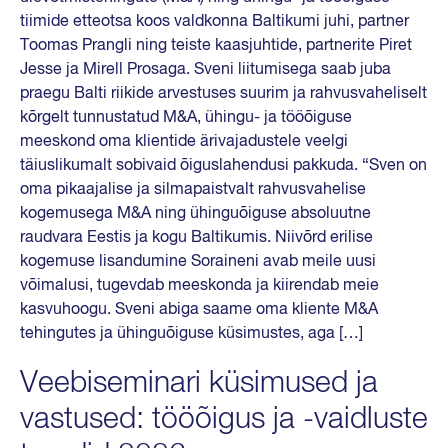
tiimide etteotsa koos valdkonna Baltikumi juhi, partner
Toomas Prangli ning teiste kaasjuhtide, partnerite Piret
Jesse ja Mirell Prosaga. Sveni liitumisega saab juba
praegu Balti riikide arvestuses suurim ja rahvusvaheliselt
kõrgelt tunnustatud M&A, ühingu- ja tööõiguse
meeskond oma klientide ärivajadustele veelgi
täiuslikumalt sobivaid õiguslahendusi pakkuda. “Sven on
oma pikaajalise ja silmapaistvalt rahvusvahelise
kogemusega M&A ning ühinguõiguse absoluutne
raudvara Eestis ja kogu Baltikumis. Niivõrd erilise
kogemuse lisandumine Soraineni avab meile uusi
võimalusi, tugevdab meeskonda ja kiirendab meie
kasvuhoogu. Sveni abiga saame oma kliente M&A
tehingutes ja ühinguõiguse küsimustes, aga […]
Veebiseminari küsimused ja
vastused: tööõigus ja -vaidluste