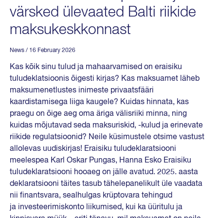
värsked ülevaated Balti riikide
maksukeskkonnast
News
/ 16 February 2026
Kas kõik sinu tulud ja mahaarvamised on eraisiku
tuludeklatsioonis õigesti kirjas? Kas maksuamet läheb
maksumenetlustes inimeste privaatsfääri
kaardistamisega liiga kaugele? Kuidas hinnata, kas
praegu on õige aeg oma äriga välisriiki minna, ning
kuidas mõjutavad seda maksuriskid, -kulud ja erinevate
riikide regulatsioonid? Neile küsimustele otsime vastust
allolevas uudiskirjas! Eraisiku tuludeklaratsiooni
meelespea Karl Oskar Pungas, Hanna Esko Eraisiku
tuludeklaratsiooni hooaeg on jälle avatud. 2025. aasta
deklaratsiooni täites tasub tähelepanelikult üle vaadata
nii finantsvara, sealhulgas krüptovara tehingud
ja investeerimiskonto liikumised, kui ka üüritulu ja