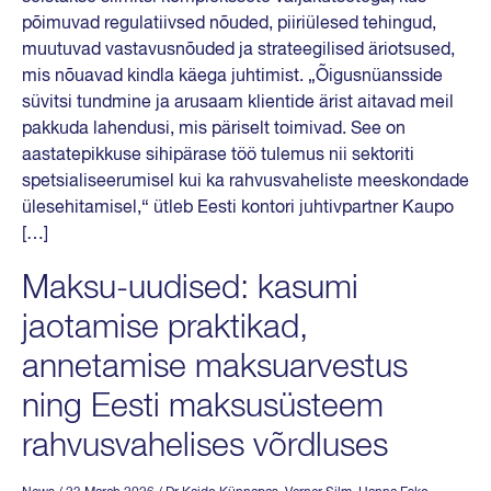
põimuvad regulatiivsed nõuded, piiriülesed tehingud,
muutuvad vastavusnõuded ja strateegilised äriotsused,
mis nõuavad kindla käega juhtimist. „Õigusnüansside
süvitsi tundmine ja arusaam klientide ärist aitavad meil
pakkuda lahendusi, mis päriselt toimivad. See on
aastatepikkuse sihipärase töö tulemus nii sektoriti
spetsialiseerumisel kui ka rahvusvaheliste meeskondade
ülesehitamisel,“ ütleb Eesti kontori juhtivpartner Kaupo
[…]
Maksu-uudised: kasumi
jaotamise praktikad,
annetamise maksuarvestus
ning Eesti maksusüsteem
rahvusvahelises võrdluses