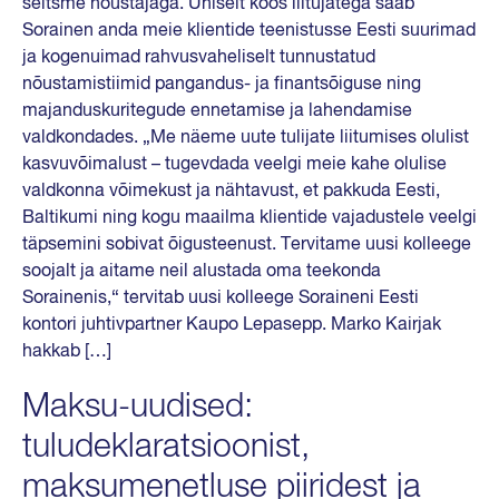
seitsme nõustajaga. Ühiselt koos liitujatega saab
Sorainen anda meie klientide teenistusse Eesti suurimad
ja kogenuimad rahvusvaheliselt tunnustatud
nõustamistiimid pangandus- ja finantsõiguse ning
majanduskuritegude ennetamise ja lahendamise
valdkondades. „Me näeme uute tulijate liitumises olulist
kasvuvõimalust – tugevdada veelgi meie kahe olulise
valdkonna võimekust ja nähtavust, et pakkuda Eesti,
Baltikumi ning kogu maailma klientide vajadustele veelgi
täpsemini sobivat õigusteenust. Tervitame uusi kolleege
soojalt ja aitame neil alustada oma teekonda
Sorainenis,“ tervitab uusi kolleege Soraineni Eesti
kontori juhtivpartner Kaupo Lepasepp. Marko Kairjak
hakkab […]
Maksu-uudised:
tuludeklaratsioonist,
maksumenetluse piiridest ja