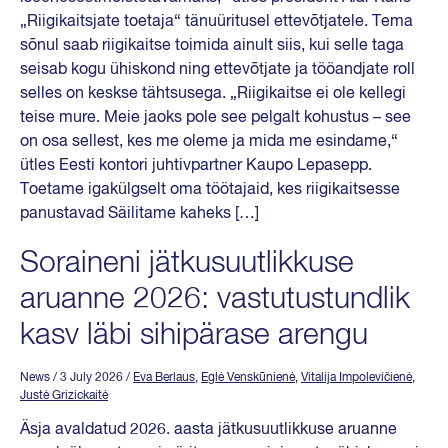
„Riigikaitsjate toetaja“ tänuüritusel ettevõtjatele. Tema
sõnul saab riigikaitse toimida ainult siis, kui selle taga
seisab kogu ühiskond ning ettevõtjate ja tööandjate roll
selles on keskse tähtsusega. „Riigikaitse ei ole kellegi
teise mure. Meie jaoks pole see pelgalt kohustus – see
on osa sellest, kes me oleme ja mida me esindame,“
ütles Eesti kontori juhtivpartner Kaupo Lepasepp.
Toetame igakülgselt oma töötajaid, kes riigikaitsesse
panustavad Säilitame kaheks […]
Soraineni jätkusuutlikkuse
aruanne 2026: vastutustundlik
kasv läbi sihipärase arengu
News
/ 3 July 2026
/
Eva Berlaus
,
Eglė Venskūnienė
,
Vitalija Impolevičienė
,
Justė Grizickaitė
Äsja avaldatud 2026. aasta jätkusuutlikkuse aruanne