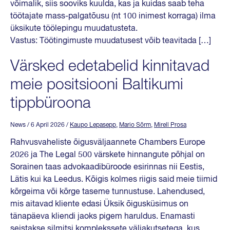
võimalik, siis sooviks kuulda, kas ja kuidas saab teha
töötajate mass-palgatõusu (nt 100 inimest korraga) ilma
üksikute töölepingu muudatusteta.
Vastus: Töötingimuste muudatusest võib teavitada […]
Värsked edetabelid kinnitavad
meie positsiooni Baltikumi
tippbüroona
News
/ 6 April 2026
/
Kaupo Lepasepp
,
Mario Sõrm
,
Mirell Prosa
Rahvusvaheliste õigusväljaannete Chambers Europe
2026 ja The Legal 500 värskete hinnangute põhjal on
Sorainen taas advokaadibüroode esirinnas nii Eestis,
Lätis kui ka Leedus. Kõigis kolmes riigis said meie tiimid
kõrgeima või kõrge taseme tunnustuse. Lahendused,
mis aitavad kliente edasi Üksik õigusküsimus on
tänapäeva kliendi jaoks pigem haruldus. Enamasti
seistakse silmitsi komplekssete väljakutsetega, kus