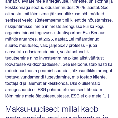
annab ülevaate meie äritegevuse, inimeste, ühiskonna ja
keskkonnaga seotud edusammudest 2025. aastal. See
oli aasta, mil lõimisime jätkusuutlikkuse põhimõtteid
senisest veelgi süsteemsemalt nii klientide nõustamisse,
riskijuhtimisse, meie inimeste arengusse kui ka kogu
organisatsiooni tegevusse. Juhtivpartner Eva Berlaus
märkis aruandes, et 2025. aastat, „ei määratlenud
suured muutused, vaid järjepidev protsess – juba
saavutatu edasiarendamine, vastutustundlik
tegutsemine ning investeerimine pikaajalist väärtust
loovatesse valdkondadesse.“. See iseloomustab hästi ka
möödunud aasta peamist suunda: jätkusuutlikku arengut
toetava vundamendi tugevdamine, mis toetab kliente,
töötajaid ja laiemat ärikeskkonda. Üks olulisemaid
arengusuundi oli ESG põhimõtete senisest tihedam
lõimimine meie õigusteenustesse. ESG ei ole meie […]
Maksu-uudised: millal kaob