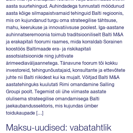
aasta suurtehingud. Auhindadega tunnustati möödunud
aasta kõige silmapaistvamaid tehinguid Balti regioonis,
mis on kujundanud turgu oma strateegilise tähtsuse,
mahu, keerukuse ja innovatiivsuse poolest. Iga-aastane
auhinnatseremoonia toimub traditsiooniliselt Balti M&A
ja erakapitali foorumi raames, mida korraldab Sorainen
koostöös Baltimaade era- ja riskikapitali
assotsiatsioonide ning juhtivate
ärimeediaväljaannetega. Tänavune foorum tõi kokku
investoreid, tehingunõustajaid, konsultante ja ettevõtete
juhte nii Balti riikidest kui ka mujalt. Võitjad Balti M&A
aastatehinguks kuulutati Rimi omandamine Salling
Groupi poolt. Tegemist oli ühe viimaste aastate
olulisema strateegilise omandamisega Balti
jaekaubandussektoris, mis kujundas ümber
toidukaupade […]
Maksu-uudised: vabatahtlik