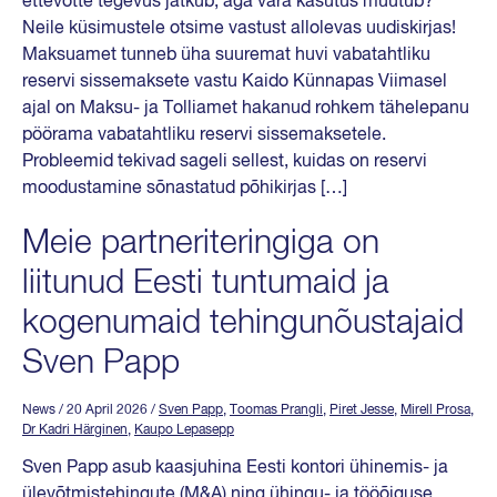
ettevõtte tegevus jätkub, aga vara kasutus muutub?
Neile küsimustele otsime vastust allolevas uudiskirjas!
Maksuamet tunneb üha suuremat huvi vabatahtliku
reservi sissemaksete vastu Kaido Künnapas Viimasel
ajal on Maksu- ja Tolliamet hakanud rohkem tähelepanu
pöörama vabatahtliku reservi sissemaksetele.
Probleemid tekivad sageli sellest, kuidas on reservi
moodustamine sõnastatud põhikirjas […]
Meie partneriteringiga on
liitunud Eesti tuntumaid ja
kogenumaid tehingunõustajaid
Sven Papp
News
/ 20 April 2026
/
Sven Papp
,
Toomas Prangli
,
Piret Jesse
,
Mirell Prosa
,
Dr Kadri Härginen
,
Kaupo Lepasepp
Sven Papp asub kaasjuhina Eesti kontori ühinemis- ja
ülevõtmistehingute (M&A) ning ühingu- ja tööõiguse