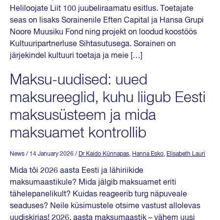
Heliloojate Liit 100 juubeliraamatu esitlus. Toetajate
seas on lisaks Sorainenile Eften Capital ja Hansa Grupi
Noore Muusiku Fond ning projekt on loodud koostöös
Kultuuripartnerluse Sihtasutusega. Sorainen on
järjekindel kultuuri toetaja ja meie […]
Maksu-uudised: uued
maksureeglid, kuhu liigub Eesti
maksusüsteem ja mida
maksuamet kontrollib
News
/ 14 January 2026
/
Dr Kaido Künnapas
,
Hanna Esko
,
Elisabeth Lauri
Mida tõi 2026 aasta Eesti ja lähiriikide
maksumaastikule? Mida jälgib maksuamet eriti
tähelepanelikult? Kuidas reageerib turg näpuveale
seaduses? Neile küsimustele otsime vastust allolevas
uudiskirjas! 2026. aasta maksumaastik – vähem uusi