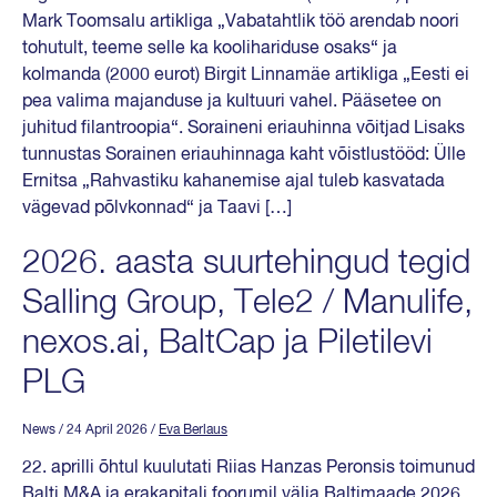
Mark Toomsalu artikliga „Vabatahtlik töö arendab noori
tohutult, teeme selle ka koolihariduse osaks“ ja
kolmanda (2000 eurot) Birgit Linnamäe artikliga „Eesti ei
pea valima majanduse ja kultuuri vahel. Pääsetee on
juhitud filantroopia“. Soraineni eriauhinna võitjad Lisaks
tunnustas Sorainen eriauhinnaga kaht võistlustööd: Ülle
Ernitsa „Rahvastiku kahanemise ajal tuleb kasvatada
vägevad põlvkonnad“ ja Taavi […]
2026. aasta suurtehingud tegid
Salling Group, Tele2 / Manulife,
nexos.ai, BaltCap ja Piletilevi
PLG
News
/ 24 April 2026
/
Eva Berlaus
22. aprilli õhtul kuulutati Riias Hanzas Peronsis toimunud
Balti M&A ja erakapitali foorumil välja Baltimaade 2026.