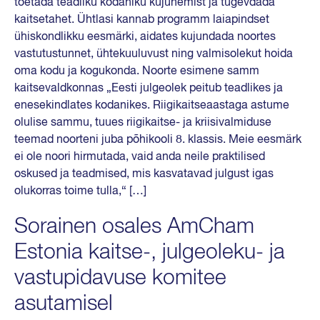
toetada teadliku kodaniku kujunemist ja tugevdada
kaitsetahet. Ühtlasi kannab programm laiapindset
ühiskondlikku eesmärki, aidates kujundada noortes
vastutustunnet, ühtekuuluvust ning valmisolekut hoida
oma kodu ja kogukonda. Noorte esimene samm
kaitsevaldkonnas „Eesti julgeolek peitub teadlikes ja
enesekindlates kodanikes. Riigikaitseaastaga astume
olulise sammu, tuues riigikaitse- ja kriisivalmiduse
teemad noorteni juba põhikooli 8. klassis. Meie eesmärk
ei ole noori hirmutada, vaid anda neile praktilised
oskused ja teadmised, mis kasvatavad julgust igas
olukorras toime tulla,“ […]
Sorainen osales AmCham
Estonia kaitse-, julgeoleku- ja
vastupidavuse komitee
asutamisel