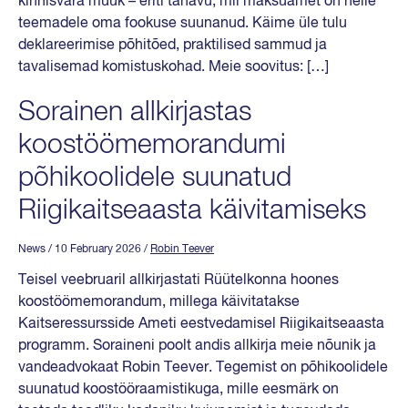
kinnisvara müük – eriti tänavu, mil maksuamet on neile
teemadele oma fookuse suunanud. Käime üle tulu
deklareerimise põhitõed, praktilised sammud ja
tavalisemad komistuskohad. Meie soovitus: […]
Sorainen allkirjastas
koostöömemorandumi
põhikoolidele suunatud
Riigikaitseaasta käivitamiseks
News
/ 10 February 2026
/
Robin Teever
Teisel veebruaril allkirjastati Rüütelkonna hoones
koostöömemorandum, millega käivitatakse
Kaitseressursside Ameti eestvedamisel Riigikaitseaasta
programm. Soraineni poolt andis allkirja meie nõunik ja
vandeadvokaat Robin Teever. Tegemist on põhikoolidele
suunatud koostööraamistikuga, mille eesmärk on