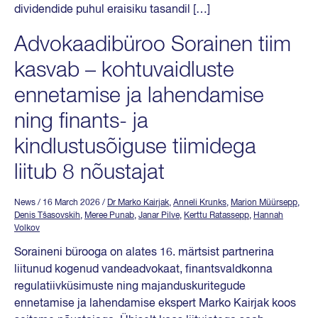
dividendide puhul eraisiku tasandil […]
Advokaadibüroo Sorainen tiim
kasvab – kohtuvaidluste
ennetamise ja lahendamise
ning finants- ja
kindlustusõiguse tiimidega
liitub 8 nõustajat
News
/ 16 March 2026
/
Dr Marko Kairjak
,
Anneli Krunks
,
Marion Müürsepp
,
Denis Tšasovskih
,
Meree Punab
,
Janar Pilve
,
Kerttu Ratassepp
,
Hannah
Volkov
Soraineni bürooga on alates 16. märtsist partnerina
liitunud kogenud vandeadvokaat, finantsvaldkonna
regulatiivküsimuste ning majanduskuritegude
ennetamise ja lahendamise ekspert Marko Kairjak koos