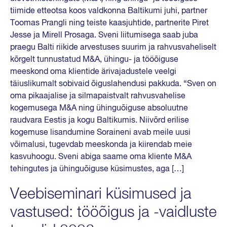
tiimide etteotsa koos valdkonna Baltikumi juhi, partner
Toomas Prangli ning teiste kaasjuhtide, partnerite Piret
Jesse ja Mirell Prosaga. Sveni liitumisega saab juba
praegu Balti riikide arvestuses suurim ja rahvusvaheliselt
kõrgelt tunnustatud M&A, ühingu- ja tööõiguse
meeskond oma klientide ärivajadustele veelgi
täiuslikumalt sobivaid õiguslahendusi pakkuda. “Sven on
oma pikaajalise ja silmapaistvalt rahvusvahelise
kogemusega M&A ning ühinguõiguse absoluutne
raudvara Eestis ja kogu Baltikumis. Niivõrd erilise
kogemuse lisandumine Soraineni avab meile uusi
võimalusi, tugevdab meeskonda ja kiirendab meie
kasvuhoogu. Sveni abiga saame oma kliente M&A
tehingutes ja ühinguõiguse küsimustes, aga […]
Veebiseminari küsimused ja
vastused: tööõigus ja -vaidluste