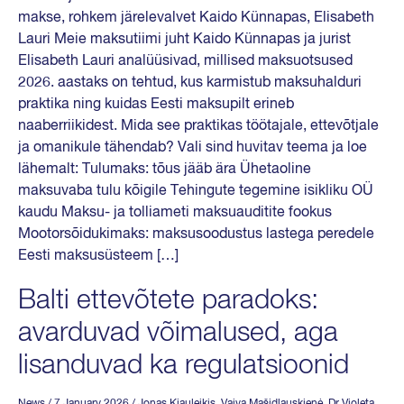
makse, rohkem järelevalvet Kaido Künnapas, Elisabeth
Lauri Meie maksutiimi juht Kaido Künnapas ja jurist
Elisabeth Lauri analüüsivad, millised maksuotsused
2026. aastaks on tehtud, kus karmistub maksuhalduri
praktika ning kuidas Eesti maksupilt erineb
naaberriikidest. Mida see praktikas töötajale, ettevõtjale
ja omanikule tähendab? Vali sind huvitav teema ja loe
lähemalt: Tulumaks: tõus jääb ära Ühetaoline
maksuvaba tulu kõigile Tehingute tegemine isikliku OÜ
kaudu Maksu- ja tolliameti maksuauditite fookus
Mootorsõidukimaks: maksusoodustus lastega peredele
Eesti maksusüsteem […]
Balti ettevõtete paradoks:
avarduvad võimalused, aga
lisanduvad ka regulatsioonid
News
/ 7 January 2026
/
Jonas Kiauleikis
,
Vaiva Mašidlauskienė
,
Dr Violeta