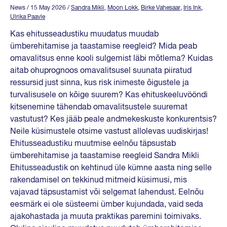
News
/ 15 May 2026
/
Sandra Mikli
,
Moon Lokk
,
Birke Vahesaar
,
Iris Ink
,
Ulrika Paavle
Kas ehitusseadustiku muudatus muudab
ümberehitamise ja taastamise reegleid? Mida peab
omavalitsus enne kooli sulgemist läbi mõtlema? Kuidas
aitab ohuprognoos omavalitsusel suunata piiratud
ressursid just sinna, kus risk inimeste õigustele ja
turvalisusele on kõige suurem? Kas ehituskeeluvööndi
kitsenemine tähendab omavalitsustele suuremat
vastutust? Kes jääb peale andmekeskuste konkurentsis?
Neile küsimustele otsime vastust allolevas uudiskirjas!
Ehitusseadustiku muutmise eelnõu täpsustab
ümberehitamise ja taastamise reegleid Sandra Mikli
Ehitusseadustik on kehtinud üle kümne aasta ning selle
rakendamisel on tekkinud mitmeid küsimusi, mis
vajavad täpsustamist või selgemat lahendust. Eelnõu
eesmärk ei ole süsteemi ümber kujundada, vaid seda
ajakohastada ja muuta praktikas paremini toimivaks.