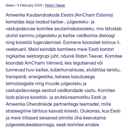
News
/ 9 February 2026
/
Robin Teever
Ameerika Kaubanduskoda Eestis (AmCham Estonia)
korraldas äsja loodud kaitse-, julgeoleku- ja
vastupidavuse komitee asutamiskoosoleku, mis tähistab
olulist sammu julgeoleku ja kaitse valdkonna dialoogi
ning koostöö tugevdamisel. Esimene koosolek toimus 5.
veebruaril. Meid esindab komitees meie Eesti kontori
riigikaitse sektorgrupi juht, nõunik Robin Teever. Komitee
koondab AmChami liikmeid, kes tegutsevad või
tunnevad huvi kaitse, küberturvalisuse, elutähtsa taristu,
transpordi, energeetika, kahese kasutusega
tehnoloogiate ning muude julgeoleku ja
vastupidavusega seotud valdkondade vastu. Komitee
loob püsiva koostöö- ja aruteluraamistiku Eesti ja
Ameerika Ühendriikide partneritega teemadel, mille
strateegiline tähtsus kasvab kiiresti. Olukorras, kus Eesti
ja meie liitlased seisavad silmitsi üha keerukama
julgeolekukeskkonnaga, seab komitee endale