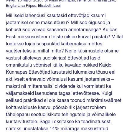
News
/ 23 March 2026
/
Dr Kaido Künnapas
,
Verner Silm
,
Hanna Esko
,
Brigita-Liisa Piipuu
,
Elisabeth Lauri
Milliseid lahendusi kasutasid ettevõtjad kasumi
jaotamisel enne maksutõusu? Millised õigused ja
kohustused võivad kaasneda annetamisega? Kuidas
Eesti maksusüsteem teiste riikide kõrval paistab? Millal
loetakse lojaalsuspunktid käibemaksu mõttes
vautšeriteks ja millal mitte? Neile küsimustele otsime
vastust allolevas uudiskirjas! Ettevõtjad lasid
omanikutulu võtmisel käiku kavalad nükked Kaido
Künnapas Ettevõtjad kasutasid tulumaksu tõusu eel
aktiivselt erinevaid võimalusi kasumi jaotamiseks –
maksti nii mitterahalisi dividende kui vormistati ka
väljamakseid laenudena tagasi ettevõttesse. Kuigi
sellised praktikad ei ole kaasa toonud märkimisväärset
kohtuvaidluste kasvu, pöörab riik järjest rohkem
tähelepanu seotud isikute tehingutele ja võimalikele
kuritarvitustele. Sageli eksitakse ka teadmatusest,
näiteks unustatakse 14% määraga maksustatud