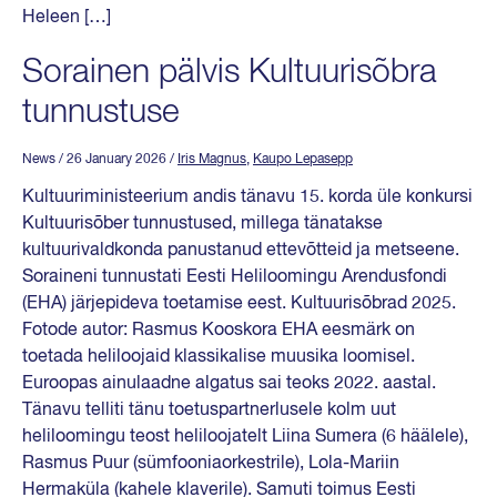
Heleen […]
Sorainen pälvis Kultuurisõbra
tunnustuse
News
/ 26 January 2026
/
Iris Magnus
,
Kaupo Lepasepp
Kultuuriministeerium andis tänavu 15. korda üle konkursi
Kultuurisõber tunnustused, millega tänatakse
kultuurivaldkonda panustanud ettevõtteid ja metseene.
Soraineni tunnustati Eesti Heliloomingu Arendusfondi
(EHA) järjepideva toetamise eest. Kultuurisõbrad 2025.
Fotode autor: Rasmus Kooskora EHA eesmärk on
toetada heliloojaid klassikalise muusika loomisel.
Euroopas ainulaadne algatus sai teoks 2022. aastal.
Tänavu telliti tänu toetuspartnerlusele kolm uut
heliloomingu teost heliloojatelt Liina Sumera (6 häälele),
Rasmus Puur (sümfooniaorkestrile), Lola-Mariin
Hermaküla (kahele klaverile). Samuti toimus Eesti