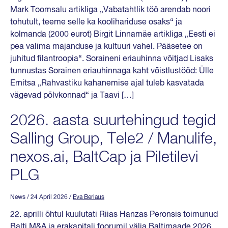
Mark Toomsalu artikliga „Vabatahtlik töö arendab noori
tohutult, teeme selle ka koolihariduse osaks“ ja
kolmanda (2000 eurot) Birgit Linnamäe artikliga „Eesti ei
pea valima majanduse ja kultuuri vahel. Pääsetee on
juhitud filantroopia“. Soraineni eriauhinna võitjad Lisaks
tunnustas Sorainen eriauhinnaga kaht võistlustööd: Ülle
Ernitsa „Rahvastiku kahanemise ajal tuleb kasvatada
vägevad põlvkonnad“ ja Taavi […]
2026. aasta suurtehingud tegid
Salling Group, Tele2 / Manulife,
nexos.ai, BaltCap ja Piletilevi
PLG
News
/ 24 April 2026
/
Eva Berlaus
22. aprilli õhtul kuulutati Riias Hanzas Peronsis toimunud
Balti M&A ja erakapitali foorumil välja Baltimaade 2026.