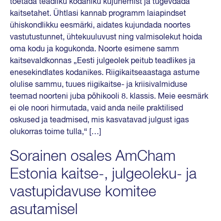
toetada teadliku kodaniku kujunemist ja tugevdada
kaitsetahet. Ühtlasi kannab programm laiapindset
ühiskondlikku eesmärki, aidates kujundada noortes
vastutustunnet, ühtekuuluvust ning valmisolekut hoida
oma kodu ja kogukonda. Noorte esimene samm
kaitsevaldkonnas „Eesti julgeolek peitub teadlikes ja
enesekindlates kodanikes. Riigikaitseaastaga astume
olulise sammu, tuues riigikaitse- ja kriisivalmiduse
teemad noorteni juba põhikooli 8. klassis. Meie eesmärk
ei ole noori hirmutada, vaid anda neile praktilised
oskused ja teadmised, mis kasvatavad julgust igas
olukorras toime tulla,“ […]
Sorainen osales AmCham
Estonia kaitse-, julgeoleku- ja
vastupidavuse komitee
asutamisel