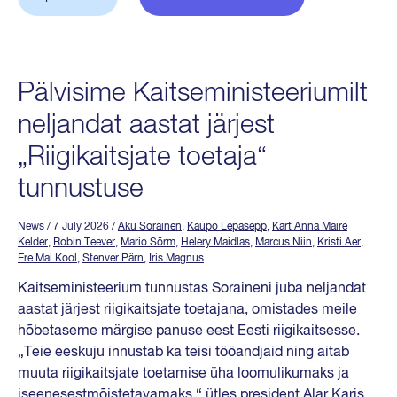
Pälvisime Kaitseministeeriumilt
neljandat aastat järjest
„Riigikaitsjate toetaja“
tunnustuse
News
/ 7 July 2026
/
Aku Sorainen
,
Kaupo Lepasepp
,
Kärt Anna Maire
Kelder
,
Robin Teever
,
Mario Sõrm
,
Helery Maidlas
,
Marcus Niin
,
Kristi Aer
,
Ere Mai Kool
,
Stenver Pärn
,
Iris Magnus
Kaitseministeerium tunnustas Soraineni juba neljandat
aastat järjest riigikaitsjate toetajana, omistades meile
hõbetaseme märgise panuse eest Eesti riigikaitsesse.
„Teie eeskuju innustab ka teisi tööandjaid ning aitab
muuta riigikaitsjate toetamise üha loomulikumaks ja
iseenesestmõistetavamaks,“ ütles president Alar Karis