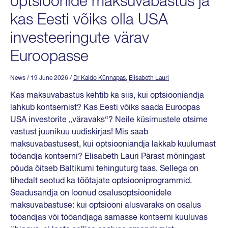
optsioonide maksuvabastus ja
kas Eesti võiks olla USA
investeeringute värav
Euroopasse
News
/ 19 June 2026
/
Dr Kaido Künnapas
,
Elisabeth Lauri
Kas maksuvabastus kehtib ka siis, kui optsiooniandja
lahkub kontsernist? Kas Eesti võiks saada Euroopas
USA investorite „väravaks“? Neile küsimustele otsime
vastust juunikuu uudiskirjas! Mis saab
maksuvabastusest, kui optsiooniandja lakkab kuulumast
tööandja kontserni? Elisabeth Lauri Pärast mõningast
põuda õitseb Baltikumi tehinguturg taas. Sellega on
tihedalt seotud ka töötajate optsiooniprogrammid.
Seadusandja on loonud osalusoptsioonidele
maksuvabastuse: kui optsiooni alusvaraks on osalus
tööandjas või tööandjaga samasse kontserni kuuluvas