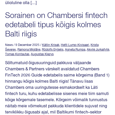
ülioluline olla […]
Sorainen on Chambersi fintech
edetabeli tipus kõigis kolmes
Balti riigis
News
/ 9 December 2025
/
Kätlin Krisak
,
Hetti Lump-Kivisaari
,
Krista
Ševerev
,
Ramona Miglāne
,
Rūdolfs Eņģelis
,
Agneta Rumpa
,
Akvilė Jurkaitytė
,
Tomas Kontautas
,
Augustas Klezys
Sõltumatuid õigusuuringuid pakkuva väljaande
Chambers & Partners värskelt avaldatud Chambers
FinTech 2026 Guide edetabelis saime kõrgeima (Band 1)
hinnangu kõigis kolmes Balti riigis! Tänavu lisas
Chambers oma uuringutesse esmakordselt ka Läti
fintech turu, kuhu edetabelisse sisenes meie tiim samuti
kõige kõrgemale tasemele. Kõrgeim võimalik tunnustus
näitab meie võimekust pakkuda klientidele sujuvat ning
terviklikku õigusabi ajal, mil Baltikumi fintech–sektor