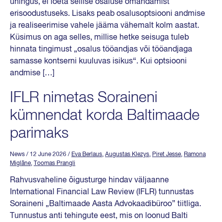
ühingus, ei loeta sellise osaluse omandamist
erisoodustuseks. Lisaks peab osalusoptsiooni andmise
ja realiseerimise vahele jääma vähemalt kolm aastat.
Küsimus on aga selles, millise hetke seisuga tuleb
hinnata tingimust „osalus tööandjas või tööandjaga
samasse kontserni kuuluvas isikus“. Kui optsiooni
andmise […]
IFLR nimetas Soraineni
kümnendat korda Baltimaade
parimaks
News
/ 12 June 2026
/
Eva Berlaus
,
Augustas Klezys
,
Piret Jesse
,
Ramona
Miglāne
,
Toomas Prangli
Rahvusvaheline õigusturge hindav väljaanne
International Financial Law Review (IFLR) tunnustas
Soraineni „Baltimaade Aasta Advokaadibüroo” tiitliga.
Tunnustus anti tehingute eest, mis on loonud Balti