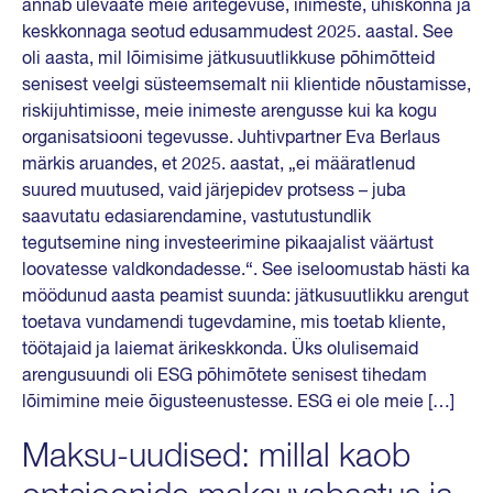
annab ülevaate meie äritegevuse, inimeste, ühiskonna ja
keskkonnaga seotud edusammudest 2025. aastal. See
oli aasta, mil lõimisime jätkusuutlikkuse põhimõtteid
senisest veelgi süsteemsemalt nii klientide nõustamisse,
riskijuhtimisse, meie inimeste arengusse kui ka kogu
organisatsiooni tegevusse. Juhtivpartner Eva Berlaus
märkis aruandes, et 2025. aastat, „ei määratlenud
suured muutused, vaid järjepidev protsess – juba
saavutatu edasiarendamine, vastutustundlik
tegutsemine ning investeerimine pikaajalist väärtust
loovatesse valdkondadesse.“. See iseloomustab hästi ka
möödunud aasta peamist suunda: jätkusuutlikku arengut
toetava vundamendi tugevdamine, mis toetab kliente,
töötajaid ja laiemat ärikeskkonda. Üks olulisemaid
arengusuundi oli ESG põhimõtete senisest tihedam
lõimimine meie õigusteenustesse. ESG ei ole meie […]
Maksu-uudised: millal kaob