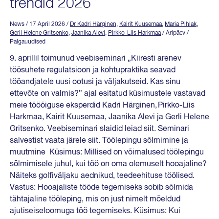
trendid 2026
News
/ 17 April 2026
/
Dr Kadri Härginen
,
Kairit Kuusemaa
,
Maria Pihlak
,
Gerli Helene Gritsenko
,
Jaanika Alevi
,
Pirkko-Liis Harkmaa
/ Äripäev /
Palgauudised
9. aprillil toimunud veebiseminari „Kiiresti arenev
töösuhete regulatsioon ja kohtupraktika seavad
tööandjatele uusi ootusi ja väljakutseid. Kas sinu
ettevõte on valmis?” ajal esitatud küsimustele vastavad
meie tööõiguse eksperdid Kadri Härginen, Pirkko-Liis
Harkmaa, Kairit Kuusemaa, Jaanika Alevi ja Gerli Helene
Gritsenko. Veebiseminari slaidid leiad siit. Seminari
salvestist vaata järele siit. Töölepingu sõlmimine ja
muutmine Küsimus: Millised on võimalused töölepingu
sõlmimisele juhul, kui töö on oma olemuselt hooajaline?
Näiteks golfiväljaku aednikud, teedeehituse töölised.
Vastus: Hooajaliste tööde tegemiseks sobib sõlmida
tähtajaline tööleping, mis on just nimelt mõeldud
ajutiseiseloomuga töö tegemiseks. Küsimus: Kui