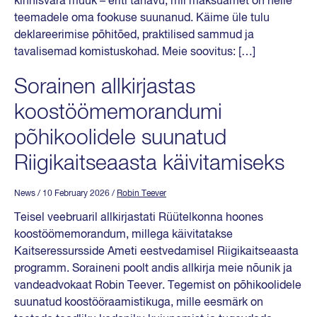
kinnisvara müük – eriti tänavu, mil maksuamet on neile
teemadele oma fookuse suunanud. Käime üle tulu
deklareerimise põhitõed, praktilised sammud ja
tavalisemad komistuskohad. Meie soovitus: […]
Sorainen allkirjastas
koostöömemorandumi
põhikoolidele suunatud
Riigikaitseaasta käivitamiseks
News
/ 10 February 2026
/
Robin Teever
Teisel veebruaril allkirjastati Rüütelkonna hoones
koostöömemorandum, millega käivitatakse
Kaitseressursside Ameti eestvedamisel Riigikaitseaasta
programm. Soraineni poolt andis allkirja meie nõunik ja
vandeadvokaat Robin Teever. Tegemist on põhikoolidele
suunatud koostööraamistikuga, mille eesmärk on