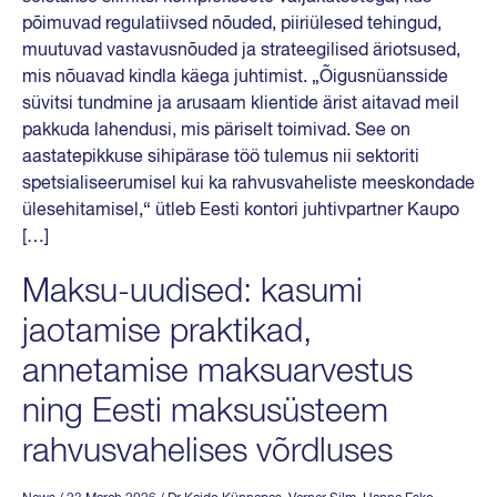
põimuvad regulatiivsed nõuded, piiriülesed tehingud,
muutuvad vastavusnõuded ja strateegilised äriotsused,
mis nõuavad kindla käega juhtimist. „Õigusnüansside
süvitsi tundmine ja arusaam klientide ärist aitavad meil
pakkuda lahendusi, mis päriselt toimivad. See on
aastatepikkuse sihipärase töö tulemus nii sektoriti
spetsialiseerumisel kui ka rahvusvaheliste meeskondade
ülesehitamisel,“ ütleb Eesti kontori juhtivpartner Kaupo
[…]
Maksu-uudised: kasumi
jaotamise praktikad,
annetamise maksuarvestus
ning Eesti maksusüsteem
rahvusvahelises võrdluses