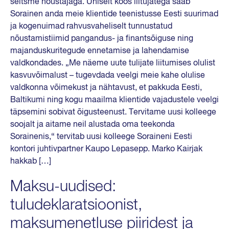
seitsme nõustajaga. Ühiselt koos liitujatega saab
Sorainen anda meie klientide teenistusse Eesti suurimad
ja kogenuimad rahvusvaheliselt tunnustatud
nõustamistiimid pangandus- ja finantsõiguse ning
majanduskuritegude ennetamise ja lahendamise
valdkondades. „Me näeme uute tulijate liitumises olulist
kasvuvõimalust – tugevdada veelgi meie kahe olulise
valdkonna võimekust ja nähtavust, et pakkuda Eesti,
Baltikumi ning kogu maailma klientide vajadustele veelgi
täpsemini sobivat õigusteenust. Tervitame uusi kolleege
soojalt ja aitame neil alustada oma teekonda
Sorainenis,“ tervitab uusi kolleege Soraineni Eesti
kontori juhtivpartner Kaupo Lepasepp. Marko Kairjak
hakkab […]
Maksu-uudised:
tuludeklaratsioonist,
maksumenetluse piiridest ja