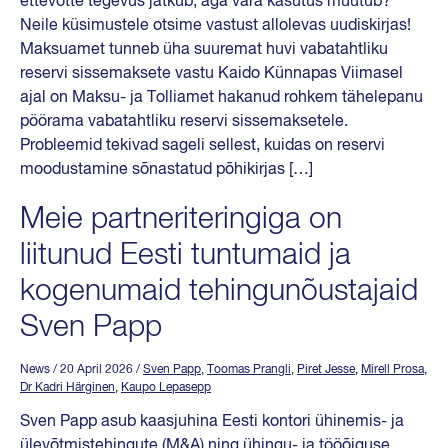
ettevõtte tegevus jätkub, aga vara kasutus muutub?
Neile küsimustele otsime vastust allolevas uudiskirjas!
Maksuamet tunneb üha suuremat huvi vabatahtliku
reservi sissemaksete vastu Kaido Künnapas Viimasel
ajal on Maksu- ja Tolliamet hakanud rohkem tähelepanu
pöörama vabatahtliku reservi sissemaksetele.
Probleemid tekivad sageli sellest, kuidas on reservi
moodustamine sõnastatud põhikirjas […]
Meie partneriteringiga on
liitunud Eesti tuntumaid ja
kogenumaid tehingunõustajaid
Sven Papp
News
/ 20 April 2026
/
Sven Papp
,
Toomas Prangli
,
Piret Jesse
,
Mirell Prosa
,
Dr Kadri Härginen
,
Kaupo Lepasepp
Sven Papp asub kaasjuhina Eesti kontori ühinemis- ja
ülevõtmistehingute (M&A) ning ühingu- ja tööõiguse