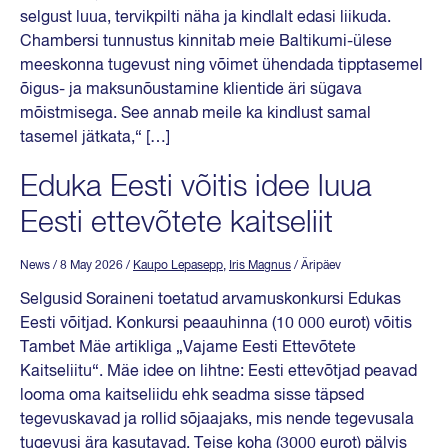
selgust luua, tervikpilti näha ja kindlalt edasi liikuda.
Chambersi tunnustus kinnitab meie Baltikumi-ülese
meeskonna tugevust ning võimet ühendada tipptasemel
õigus- ja maksunõustamine klientide äri sügava
mõistmisega. See annab meile ka kindlust samal
tasemel jätkata,“ […]
Eduka Eesti võitis idee luua
Eesti ettevõtete kaitseliit
News
/ 8 May 2026
/
Kaupo Lepasepp
,
Iris Magnus
/ Äripäev
Selgusid Soraineni toetatud arvamuskonkursi Edukas
Eesti võitjad. Konkursi peaauhinna (10 000 eurot) võitis
Tambet Mäe artikliga „Vajame Eesti Ettevõtete
Kaitseliitu“. Mäe idee on lihtne: Eesti ettevõtjad peavad
looma oma kaitseliidu ehk seadma sisse täpsed
tegevuskavad ja rollid sõjaajaks, mis nende tegevusala
tugevusi ära kasutavad. Teise koha (3000 eurot) pälvis