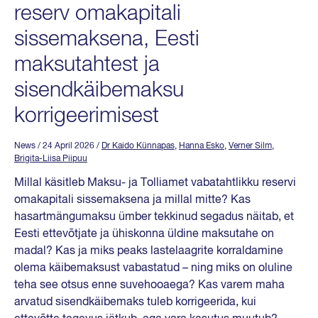
reserv omakapitali
sissemaksena, Eesti
maksutahtest ja
sisendkäibemaksu
korrigeerimisest
News
/ 24 April 2026
/
Dr Kaido Künnapas
,
Hanna Esko
,
Verner Silm
,
Brigita-Liisa Piipuu
Millal käsitleb Maksu- ja Tolliamet vabatahtlikku reservi
omakapitali sissemaksena ja millal mitte? Kas
hasartmängumaksu ümber tekkinud segadus näitab, et
Eesti ettevõtjate ja ühiskonna üldine maksutahe on
madal? Kas ja miks peaks lastelaagrite korraldamine
olema käibemaksust vabastatud – ning miks on oluline
teha see otsus enne suvehooaega? Kas varem maha
arvatud sisendkäibemaks tuleb korrigeerida, kui