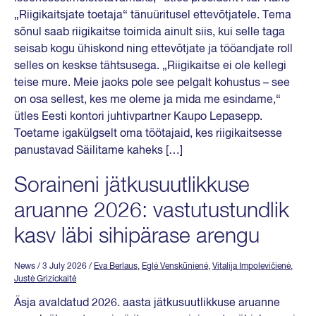
„Riigikaitsjate toetaja“ tänuüritusel ettevõtjatele. Tema
sõnul saab riigikaitse toimida ainult siis, kui selle taga
seisab kogu ühiskond ning ettevõtjate ja tööandjate roll
selles on keskse tähtsusega. „Riigikaitse ei ole kellegi
teise mure. Meie jaoks pole see pelgalt kohustus – see
on osa sellest, kes me oleme ja mida me esindame,“
ütles Eesti kontori juhtivpartner Kaupo Lepasepp.
Toetame igakülgselt oma töötajaid, kes riigikaitsesse
panustavad Säilitame kaheks […]
Soraineni jätkusuutlikkuse
aruanne 2026: vastutustundlik
kasv läbi sihipärase arengu
News
/ 3 July 2026
/
Eva Berlaus
,
Eglė Venskūnienė
,
Vitalija Impolevičienė
,
Justė Grizickaitė
Äsja avaldatud 2026. aasta jätkusuutlikkuse aruanne