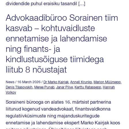
dividendide puhul eraisiku tasandil […]
Advokaadibüroo Sorainen tiim
kasvab – kohtuvaidluste
ennetamise ja lahendamise
ning finants- ja
kindlustusõiguse tiimidega
liitub 8 nõustajat
News
/ 16 March 2026
/
Dr Marko Kairjak
,
Anneli Krunks
,
Marion Müürsepp
,
Denis Tšasovskih
,
Meree Punab
,
Janar Pilve
,
Kerttu Ratassepp
,
Hannah
Volkov
Soraineni bürooga on alates 16. märtsist partnerina
liitunud kogenud vandeadvokaat, finantsvaldkonna
regulatiivküsimuste ning majanduskuritegude
ennetamise ja lahendamise ekspert Marko Kairjak koos