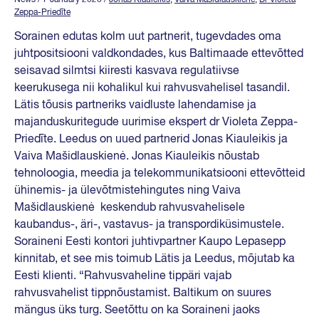
Zeppa-Priedīte
Sorainen edutas kolm uut partnerit, tugevdades oma
juhtpositsiooni valdkondades, kus Baltimaade ettevõtted
seisavad silmtsi kiiresti kasvava regulatiivse
keerukusega nii kohalikul kui rahvusvahelisel tasandil.
Lätis tõusis partneriks vaidluste lahendamise ja
majanduskuritegude uurimise ekspert dr Violeta Zeppa-
Priedīte. Leedus on uued partnerid Jonas Kiauleikis ja
Vaiva Mašidlauskienė. Jonas Kiauleikis nõustab
tehnoloogia, meedia ja telekommunikatsiooni ettevõtteid
ühinemis- ja ülevõtmistehingutes ning Vaiva
Mašidlauskienė keskendub rahvusvahelisele
kaubandus-, äri-, vastavus- ja transpordiküsimustele.
Soraineni Eesti kontori juhtivpartner Kaupo Lepasepp
kinnitab, et see mis toimub Lätis ja Leedus, mõjutab ka
Eesti klienti. “Rahvusvaheline tippäri vajab
rahvusvahelist tippnõustamist. Baltikum on suures
mängus üks turg. Seetõttu on ka Soraineni jaoks