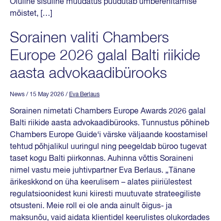
Oluline sisuline muudatus puudutab ümberehitamise
mõistet, […]
Sorainen valiti Chambers
Europe 2026 galal Balti riikide
aasta advokaadibürooks
News
/ 15 May 2026
/
Eva Berlaus
Sorainen nimetati Chambers Europe Awards 2026 galal
Balti riikide aasta advokaadibürooks. Tunnustus põhineb
Chambers Europe Guide‘i värske väljaande koostamisel
tehtud põhjalikul uuringul ning peegeldab büroo tugevat
taset kogu Balti piirkonnas. Auhinna võttis Soraineni
nimel vastu meie juhtivpartner Eva Berlaus. „Tänane
ärikeskkond on üha keerulisem – alates piiriülestest
regulatsioonidest kuni kiiresti muutuvate strateegiliste
otsusteni. Meie roll ei ole anda ainult õigus- ja
maksunõu, vaid aidata klientidel keerulistes olukordades