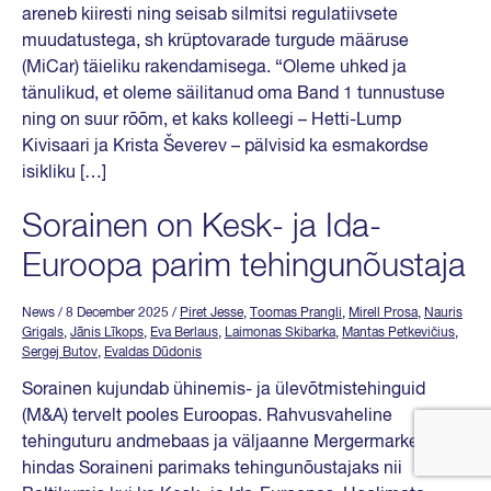
areneb kiiresti ning seisab silmitsi regulatiivsete
muudatustega, sh krüptovarade turgude määruse
(MiCar) täieliku rakendamisega. “Oleme uhked ja
tänulikud, et oleme säilitanud oma Band 1 tunnustuse
ning on suur rõõm, et kaks kolleegi – Hetti-Lump
Kivisaari ja Krista Ševerev – pälvisid ka esmakordse
isikliku […]
Sorainen on Kesk- ja Ida-
Euroopa parim tehingunõustaja
News
/ 8 December 2025
/
Piret Jesse
,
Toomas Prangli
,
Mirell Prosa
,
Nauris
Grigals
,
Jānis Līkops
,
Eva Berlaus
,
Laimonas Skibarka
,
Mantas Petkevičius
,
Sergej Butov
,
Evaldas Dūdonis
Sorainen kujundab ühinemis- ja ülevõtmistehinguid
(M&A) tervelt pooles Euroopas. Rahvusvaheline
tehinguturu andmebaas ja väljaanne Mergermarket
hindas Soraineni parimaks tehingunõustajaks nii