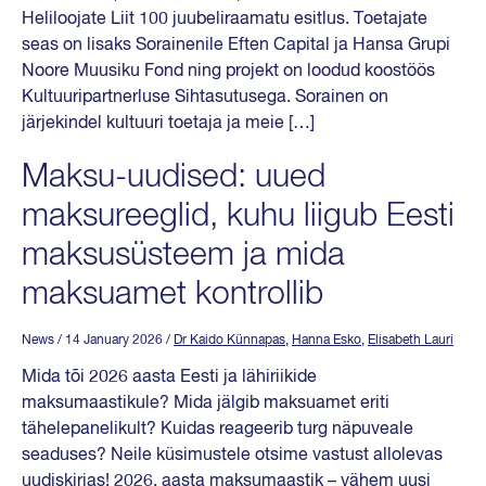
Heliloojate Liit 100 juubeliraamatu esitlus. Toetajate
seas on lisaks Sorainenile Eften Capital ja Hansa Grupi
Noore Muusiku Fond ning projekt on loodud koostöös
Kultuuripartnerluse Sihtasutusega. Sorainen on
järjekindel kultuuri toetaja ja meie […]
Maksu-uudised: uued
maksureeglid, kuhu liigub Eesti
maksusüsteem ja mida
maksuamet kontrollib
News
/ 14 January 2026
/
Dr Kaido Künnapas
,
Hanna Esko
,
Elisabeth Lauri
Mida tõi 2026 aasta Eesti ja lähiriikide
maksumaastikule? Mida jälgib maksuamet eriti
tähelepanelikult? Kuidas reageerib turg näpuveale
seaduses? Neile küsimustele otsime vastust allolevas
uudiskirjas! 2026. aasta maksumaastik – vähem uusi