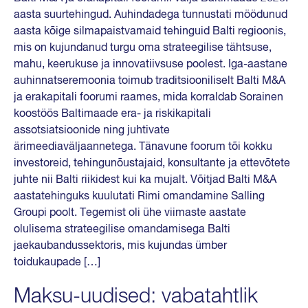
aasta suurtehingud. Auhindadega tunnustati möödunud
aasta kõige silmapaistvamaid tehinguid Balti regioonis,
mis on kujundanud turgu oma strateegilise tähtsuse,
mahu, keerukuse ja innovatiivsuse poolest. Iga-aastane
auhinnatseremoonia toimub traditsiooniliselt Balti M&A
ja erakapitali foorumi raames, mida korraldab Sorainen
koostöös Baltimaade era- ja riskikapitali
assotsiatsioonide ning juhtivate
ärimeediaväljaannetega. Tänavune foorum tõi kokku
investoreid, tehingunõustajaid, konsultante ja ettevõtete
juhte nii Balti riikidest kui ka mujalt. Võitjad Balti M&A
aastatehinguks kuulutati Rimi omandamine Salling
Groupi poolt. Tegemist oli ühe viimaste aastate
olulisema strateegilise omandamisega Balti
jaekaubandussektoris, mis kujundas ümber
toidukaupade […]
Maksu-uudised: vabatahtlik