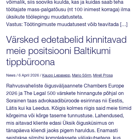
võimalik, siis sooviks kuulda, kas ja kuidas saab teha
töötajate mass-palgatõusu (nt 100 inimest korraga) ilma
üksikute töölepingu muudatusteta.
Vastus: Töötingimuste muudatusest võib teavitada […]
Värsked edetabelid kinnitavad
meie positsiooni Baltikumi
tippbüroona
News
/ 6 April 2026
/
Kaupo Lepasepp
,
Mario Sõrm
,
Mirell Prosa
Rahvusvaheliste õigusväljaannete Chambers Europe
2026 ja The Legal 500 värskete hinnangute põhjal on
Sorainen taas advokaadibüroode esirinnas nii Eestis,
Lätis kui ka Leedus. Kõigis kolmes riigis said meie tiimid
kõrgeima või kõrge taseme tunnustuse. Lahendused,
mis aitavad kliente edasi Üksik õigusküsimus on
tänapäeva kliendi jaoks pigem haruldus. Enamasti
seistakse silmitsi komplekssete väljakutsetega, kus