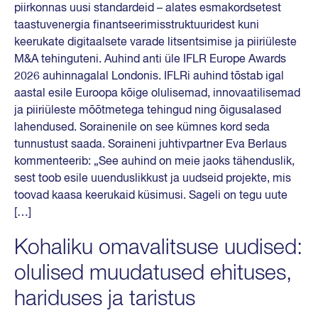
piirkonnas uusi standardeid – alates esmakordsetest
taastuvenergia finantseerimisstruktuuridest kuni
keerukate digitaalsete varade litsentsimise ja piiriüleste
M&A tehinguteni. Auhind anti üle IFLR Europe Awards
2026 auhinnagalal Londonis. IFLRi auhind tõstab igal
aastal esile Euroopa kõige olulisemad, innovaatilisemad
ja piiriüleste mõõtmetega tehingud ning õigusalased
lahendused. Sorainenile on see kümnes kord seda
tunnustust saada. Soraineni juhtivpartner Eva Berlaus
kommenteerib: „See auhind on meie jaoks tähenduslik,
sest toob esile uuenduslikkust ja uudseid projekte, mis
toovad kaasa keerukaid küsimusi. Sageli on tegu uute
[…]
Kohaliku omavalitsuse uudised:
olulised muudatused ehituses,
hariduses ja taristus