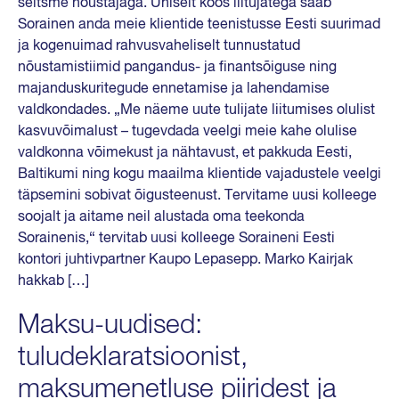
seitsme nõustajaga. Ühiselt koos liitujatega saab
Sorainen anda meie klientide teenistusse Eesti suurimad
ja kogenuimad rahvusvaheliselt tunnustatud
nõustamistiimid pangandus- ja finantsõiguse ning
majanduskuritegude ennetamise ja lahendamise
valdkondades. „Me näeme uute tulijate liitumises olulist
kasvuvõimalust – tugevdada veelgi meie kahe olulise
valdkonna võimekust ja nähtavust, et pakkuda Eesti,
Baltikumi ning kogu maailma klientide vajadustele veelgi
täpsemini sobivat õigusteenust. Tervitame uusi kolleege
soojalt ja aitame neil alustada oma teekonda
Sorainenis,“ tervitab uusi kolleege Soraineni Eesti
kontori juhtivpartner Kaupo Lepasepp. Marko Kairjak
hakkab […]
Maksu-uudised:
tuludeklaratsioonist,
maksumenetluse piiridest ja