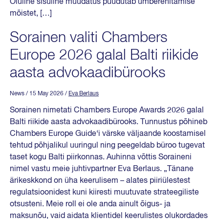
Oluline sisuline muudatus puudutab ümberehitamise
mõistet, […]
Sorainen valiti Chambers
Europe 2026 galal Balti riikide
aasta advokaadibürooks
News
/ 15 May 2026
/
Eva Berlaus
Sorainen nimetati Chambers Europe Awards 2026 galal
Balti riikide aasta advokaadibürooks. Tunnustus põhineb
Chambers Europe Guide‘i värske väljaande koostamisel
tehtud põhjalikul uuringul ning peegeldab büroo tugevat
taset kogu Balti piirkonnas. Auhinna võttis Soraineni
nimel vastu meie juhtivpartner Eva Berlaus. „Tänane
ärikeskkond on üha keerulisem – alates piiriülestest
regulatsioonidest kuni kiiresti muutuvate strateegiliste
otsusteni. Meie roll ei ole anda ainult õigus- ja
maksunõu, vaid aidata klientidel keerulistes olukordades