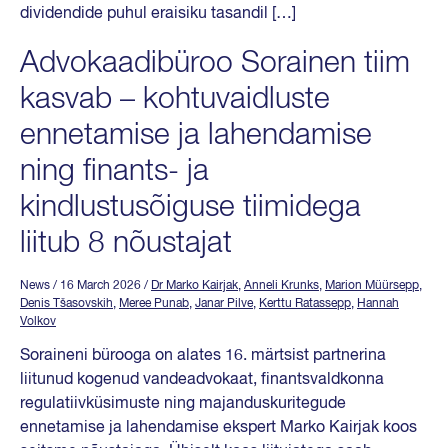
dividendide puhul eraisiku tasandil […]
Advokaadibüroo Sorainen tiim
kasvab – kohtuvaidluste
ennetamise ja lahendamise
ning finants- ja
kindlustusõiguse tiimidega
liitub 8 nõustajat
News
/ 16 March 2026
/
Dr Marko Kairjak
,
Anneli Krunks
,
Marion Müürsepp
,
Denis Tšasovskih
,
Meree Punab
,
Janar Pilve
,
Kerttu Ratassepp
,
Hannah
Volkov
Soraineni bürooga on alates 16. märtsist partnerina
liitunud kogenud vandeadvokaat, finantsvaldkonna
regulatiivküsimuste ning majanduskuritegude
ennetamise ja lahendamise ekspert Marko Kairjak koos