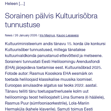
Heleen […]
Sorainen pälvis Kultuurisõbra
tunnustuse
News
/ 26 January 2026
/
Iris Magnus
,
Kaupo Lepasepp
Kultuuriministeerium andis tänavu 15. korda üle konkursi
Kultuurisõber tunnustused, millega tänatakse
kultuurivaldkonda panustanud ettevõtteid ja metseene.
Soraineni tunnustati Eesti Heliloomingu Arendusfondi
(EHA) järjepideva toetamise eest. Kultuurisõbrad 2025.
Fotode autor: Rasmus Kooskora EHA eesmärk on
toetada heliloojaid klassikalise muusika loomisel.
Euroopas ainulaadne algatus sai teoks 2022. aastal.
Tänavu telliti tänu toetuspartnerlusele kolm uut
heliloomingu teost heliloojatelt Liina Sumera (6 häälele),
Rasmus Puur (sümfooniaorkestrile), Lola-Mariin
Hermaküla (kahele klaverile). Samuti toimus Eesti