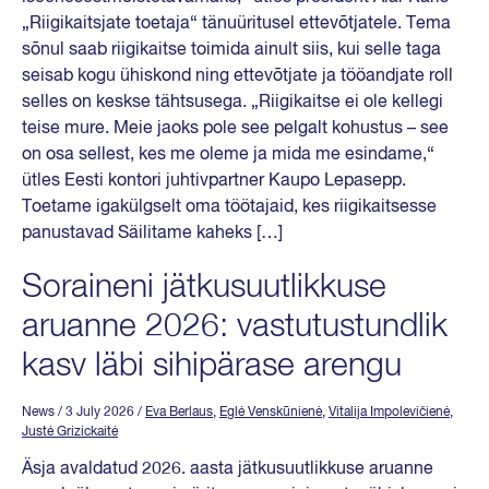
„Riigikaitsjate toetaja“ tänuüritusel ettevõtjatele. Tema
sõnul saab riigikaitse toimida ainult siis, kui selle taga
seisab kogu ühiskond ning ettevõtjate ja tööandjate roll
selles on keskse tähtsusega. „Riigikaitse ei ole kellegi
teise mure. Meie jaoks pole see pelgalt kohustus – see
on osa sellest, kes me oleme ja mida me esindame,“
ütles Eesti kontori juhtivpartner Kaupo Lepasepp.
Toetame igakülgselt oma töötajaid, kes riigikaitsesse
panustavad Säilitame kaheks […]
Soraineni jätkusuutlikkuse
aruanne 2026: vastutustundlik
kasv läbi sihipärase arengu
News
/ 3 July 2026
/
Eva Berlaus
,
Eglė Venskūnienė
,
Vitalija Impolevičienė
,
Justė Grizickaitė
Äsja avaldatud 2026. aasta jätkusuutlikkuse aruanne