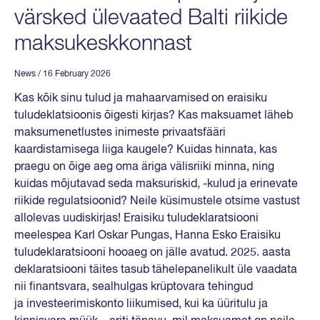
värsked ülevaated Balti riikide
maksukeskkonnast
News
/ 16 February 2026
Kas kõik sinu tulud ja mahaarvamised on eraisiku
tuludeklatsioonis õigesti kirjas? Kas maksuamet läheb
maksumenetlustes inimeste privaatsfääri
kaardistamisega liiga kaugele? Kuidas hinnata, kas
praegu on õige aeg oma äriga välisriiki minna, ning
kuidas mõjutavad seda maksuriskid, -kulud ja erinevate
riikide regulatsioonid? Neile küsimustele otsime vastust
allolevas uudiskirjas! Eraisiku tuludeklaratsiooni
meelespea Karl Oskar Pungas, Hanna Esko Eraisiku
tuludeklaratsiooni hooaeg on jälle avatud. 2025. aasta
deklaratsiooni täites tasub tähelepanelikult üle vaadata
nii finantsvara, sealhulgas krüptovara tehingud
ja investeerimiskonto liikumised, kui ka üüritulu ja