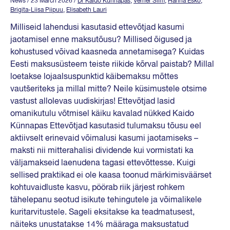
News
/ 23 March 2026
/
Dr Kaido Künnapas
,
Verner Silm
,
Hanna Esko
,
Brigita-Liisa Piipuu
,
Elisabeth Lauri
Milliseid lahendusi kasutasid ettevõtjad kasumi
jaotamisel enne maksutõusu? Millised õigused ja
kohustused võivad kaasneda annetamisega? Kuidas
Eesti maksusüsteem teiste riikide kõrval paistab? Millal
loetakse lojaalsuspunktid käibemaksu mõttes
vautšeriteks ja millal mitte? Neile küsimustele otsime
vastust allolevas uudiskirjas! Ettevõtjad lasid
omanikutulu võtmisel käiku kavalad nükked Kaido
Künnapas Ettevõtjad kasutasid tulumaksu tõusu eel
aktiivselt erinevaid võimalusi kasumi jaotamiseks –
maksti nii mitterahalisi dividende kui vormistati ka
väljamakseid laenudena tagasi ettevõttesse. Kuigi
sellised praktikad ei ole kaasa toonud märkimisväärset
kohtuvaidluste kasvu, pöörab riik järjest rohkem
tähelepanu seotud isikute tehingutele ja võimalikele
kuritarvitustele. Sageli eksitakse ka teadmatusest,
näiteks unustatakse 14% määraga maksustatud