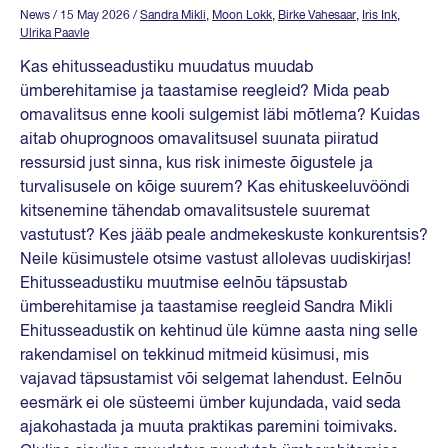
News
/ 15 May 2026
/
Sandra Mikli
,
Moon Lokk
,
Birke Vahesaar
,
Iris Ink
,
Ulrika Paavle
Kas ehitusseadustiku muudatus muudab
ümberehitamise ja taastamise reegleid? Mida peab
omavalitsus enne kooli sulgemist läbi mõtlema? Kuidas
aitab ohuprognoos omavalitsusel suunata piiratud
ressursid just sinna, kus risk inimeste õigustele ja
turvalisusele on kõige suurem? Kas ehituskeeluvööndi
kitsenemine tähendab omavalitsustele suuremat
vastutust? Kes jääb peale andmekeskuste konkurentsis?
Neile küsimustele otsime vastust allolevas uudiskirjas!
Ehitusseadustiku muutmise eelnõu täpsustab
ümberehitamise ja taastamise reegleid Sandra Mikli
Ehitusseadustik on kehtinud üle kümne aasta ning selle
rakendamisel on tekkinud mitmeid küsimusi, mis
vajavad täpsustamist või selgemat lahendust. Eelnõu
eesmärk ei ole süsteemi ümber kujundada, vaid seda
ajakohastada ja muuta praktikas paremini toimivaks.