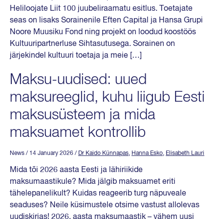
Heliloojate Liit 100 juubeliraamatu esitlus. Toetajate
seas on lisaks Sorainenile Eften Capital ja Hansa Grupi
Noore Muusiku Fond ning projekt on loodud koostöös
Kultuuripartnerluse Sihtasutusega. Sorainen on
järjekindel kultuuri toetaja ja meie […]
Maksu-uudised: uued
maksureeglid, kuhu liigub Eesti
maksusüsteem ja mida
maksuamet kontrollib
News
/ 14 January 2026
/
Dr Kaido Künnapas
,
Hanna Esko
,
Elisabeth Lauri
Mida tõi 2026 aasta Eesti ja lähiriikide
maksumaastikule? Mida jälgib maksuamet eriti
tähelepanelikult? Kuidas reageerib turg näpuveale
seaduses? Neile küsimustele otsime vastust allolevas
uudiskirjas! 2026. aasta maksumaastik – vähem uusi