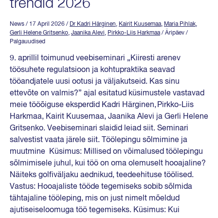
trendid 2026
News
/ 17 April 2026
/
Dr Kadri Härginen
,
Kairit Kuusemaa
,
Maria Pihlak
,
Gerli Helene Gritsenko
,
Jaanika Alevi
,
Pirkko-Liis Harkmaa
/ Äripäev /
Palgauudised
9. aprillil toimunud veebiseminari „Kiiresti arenev
töösuhete regulatsioon ja kohtupraktika seavad
tööandjatele uusi ootusi ja väljakutseid. Kas sinu
ettevõte on valmis?” ajal esitatud küsimustele vastavad
meie tööõiguse eksperdid Kadri Härginen, Pirkko-Liis
Harkmaa, Kairit Kuusemaa, Jaanika Alevi ja Gerli Helene
Gritsenko. Veebiseminari slaidid leiad siit. Seminari
salvestist vaata järele siit. Töölepingu sõlmimine ja
muutmine Küsimus: Millised on võimalused töölepingu
sõlmimisele juhul, kui töö on oma olemuselt hooajaline?
Näiteks golfiväljaku aednikud, teedeehituse töölised.
Vastus: Hooajaliste tööde tegemiseks sobib sõlmida
tähtajaline tööleping, mis on just nimelt mõeldud
ajutiseiseloomuga töö tegemiseks. Küsimus: Kui