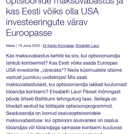
optsioonide maksuvabastus ja
kas Eesti võiks olla USA
investeeringute värav
Euroopasse
News
/ 19 June 2026
/
Dr Kaido Künnapas
,
Elisabeth Lauri
Kas maksuvabastus kehtib ka siis, kui optsiooniandja
lahkub kontsernist? Kas Eesti võiks saada Euroopas
USA investorite „väravaks“? Neile küsimustele otsime
vastust juunikuu uudiskirjas! Mis saab
maksuvabastusest, kui optsiooniandja lakkab kuulumast
tööandja kontserni? Elisabeth Lauri Pärast mõningast
põuda õitseb Baltikumi tehinguturg taas. Sellega on
tihedalt seotud ka töötajate optsiooniprogrammid.
Seadusandja on loonud osalusoptsioonidele
maksuvabastuse: kui optsiooni alusvaraks on osalus
tööandjas või tööandjaga samasse kontserni kuuluvas