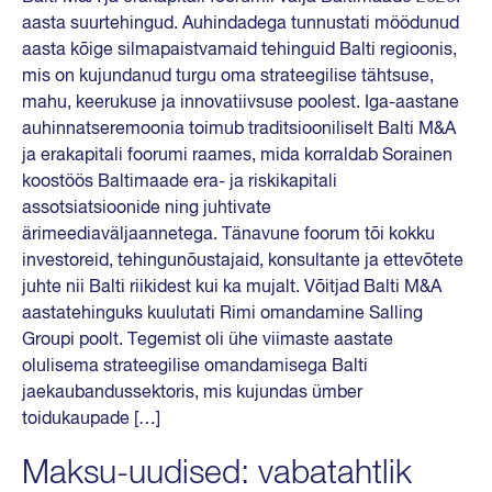
aasta suurtehingud. Auhindadega tunnustati möödunud
aasta kõige silmapaistvamaid tehinguid Balti regioonis,
mis on kujundanud turgu oma strateegilise tähtsuse,
mahu, keerukuse ja innovatiivsuse poolest. Iga-aastane
auhinnatseremoonia toimub traditsiooniliselt Balti M&A
ja erakapitali foorumi raames, mida korraldab Sorainen
koostöös Baltimaade era- ja riskikapitali
assotsiatsioonide ning juhtivate
ärimeediaväljaannetega. Tänavune foorum tõi kokku
investoreid, tehingunõustajaid, konsultante ja ettevõtete
juhte nii Balti riikidest kui ka mujalt. Võitjad Balti M&A
aastatehinguks kuulutati Rimi omandamine Salling
Groupi poolt. Tegemist oli ühe viimaste aastate
olulisema strateegilise omandamisega Balti
jaekaubandussektoris, mis kujundas ümber
toidukaupade […]
Maksu-uudised: vabatahtlik