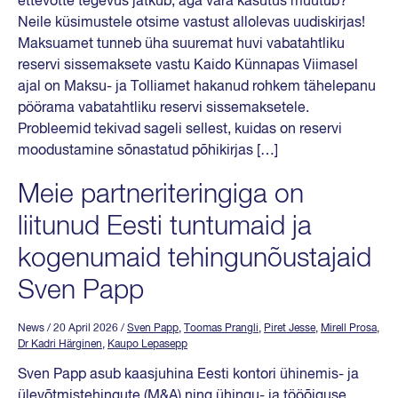
ettevõtte tegevus jätkub, aga vara kasutus muutub?
Neile küsimustele otsime vastust allolevas uudiskirjas!
Maksuamet tunneb üha suuremat huvi vabatahtliku
reservi sissemaksete vastu Kaido Künnapas Viimasel
ajal on Maksu- ja Tolliamet hakanud rohkem tähelepanu
pöörama vabatahtliku reservi sissemaksetele.
Probleemid tekivad sageli sellest, kuidas on reservi
moodustamine sõnastatud põhikirjas […]
Meie partneriteringiga on
liitunud Eesti tuntumaid ja
kogenumaid tehingunõustajaid
Sven Papp
News
/ 20 April 2026
/
Sven Papp
,
Toomas Prangli
,
Piret Jesse
,
Mirell Prosa
,
Dr Kadri Härginen
,
Kaupo Lepasepp
Sven Papp asub kaasjuhina Eesti kontori ühinemis- ja
ülevõtmistehingute (M&A) ning ühingu- ja tööõiguse