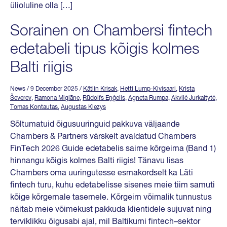
ülioluline olla […]
Sorainen on Chambersi fintech
edetabeli tipus kõigis kolmes
Balti riigis
News
/ 9 December 2025
/
Kätlin Krisak
,
Hetti Lump-Kivisaari
,
Krista
Ševerev
,
Ramona Miglāne
,
Rūdolfs Eņģelis
,
Agneta Rumpa
,
Akvilė Jurkaitytė
,
Tomas Kontautas
,
Augustas Klezys
Sõltumatuid õigusuuringuid pakkuva väljaande
Chambers & Partners värskelt avaldatud Chambers
FinTech 2026 Guide edetabelis saime kõrgeima (Band 1)
hinnangu kõigis kolmes Balti riigis! Tänavu lisas
Chambers oma uuringutesse esmakordselt ka Läti
fintech turu, kuhu edetabelisse sisenes meie tiim samuti
kõige kõrgemale tasemele. Kõrgeim võimalik tunnustus
näitab meie võimekust pakkuda klientidele sujuvat ning
terviklikku õigusabi ajal, mil Baltikumi fintech–sektor