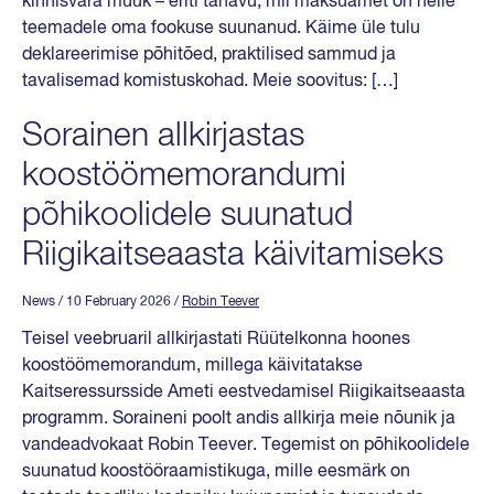
kinnisvara müük – eriti tänavu, mil maksuamet on neile
teemadele oma fookuse suunanud. Käime üle tulu
deklareerimise põhitõed, praktilised sammud ja
tavalisemad komistuskohad. Meie soovitus: […]
Sorainen allkirjastas
koostöömemorandumi
põhikoolidele suunatud
Riigikaitseaasta käivitamiseks
News
/ 10 February 2026
/
Robin Teever
Teisel veebruaril allkirjastati Rüütelkonna hoones
koostöömemorandum, millega käivitatakse
Kaitseressursside Ameti eestvedamisel Riigikaitseaasta
programm. Soraineni poolt andis allkirja meie nõunik ja
vandeadvokaat Robin Teever. Tegemist on põhikoolidele
suunatud koostööraamistikuga, mille eesmärk on