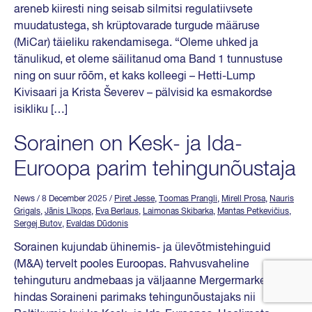
areneb kiiresti ning seisab silmitsi regulatiivsete
muudatustega, sh krüptovarade turgude määruse
(MiCar) täieliku rakendamisega. “Oleme uhked ja
tänulikud, et oleme säilitanud oma Band 1 tunnustuse
ning on suur rõõm, et kaks kolleegi – Hetti-Lump
Kivisaari ja Krista Ševerev – pälvisid ka esmakordse
isikliku […]
Sorainen on Kesk- ja Ida-
Euroopa parim tehingunõustaja
News
/ 8 December 2025
/
Piret Jesse
,
Toomas Prangli
,
Mirell Prosa
,
Nauris
Grigals
,
Jānis Līkops
,
Eva Berlaus
,
Laimonas Skibarka
,
Mantas Petkevičius
,
Sergej Butov
,
Evaldas Dūdonis
Sorainen kujundab ühinemis- ja ülevõtmistehinguid
(M&A) tervelt pooles Euroopas. Rahvusvaheline
tehinguturu andmebaas ja väljaanne Mergermarket
hindas Soraineni parimaks tehingunõustajaks nii