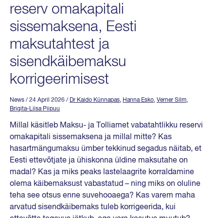
reserv omakapitali
sissemaksena, Eesti
maksutahtest ja
sisendkäibemaksu
korrigeerimisest
News
/ 24 April 2026
/
Dr Kaido Künnapas
,
Hanna Esko
,
Verner Silm
,
Brigita-Liisa Piipuu
Millal käsitleb Maksu- ja Tolliamet vabatahtlikku reservi
omakapitali sissemaksena ja millal mitte? Kas
hasartmängumaksu ümber tekkinud segadus näitab, et
Eesti ettevõtjate ja ühiskonna üldine maksutahe on
madal? Kas ja miks peaks lastelaagrite korraldamine
olema käibemaksust vabastatud – ning miks on oluline
teha see otsus enne suvehooaega? Kas varem maha
arvatud sisendkäibemaks tuleb korrigeerida, kui