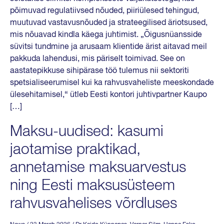
põimuvad regulatiivsed nõuded, piiriülesed tehingud,
muutuvad vastavusnõuded ja strateegilised äriotsused,
mis nõuavad kindla käega juhtimist. „Õigusnüansside
süvitsi tundmine ja arusaam klientide ärist aitavad meil
pakkuda lahendusi, mis päriselt toimivad. See on
aastatepikkuse sihipärase töö tulemus nii sektoriti
spetsialiseerumisel kui ka rahvusvaheliste meeskondade
ülesehitamisel,“ ütleb Eesti kontori juhtivpartner Kaupo
[…]
Maksu-uudised: kasumi
jaotamise praktikad,
annetamise maksuarvestus
ning Eesti maksusüsteem
rahvusvahelises võrdluses