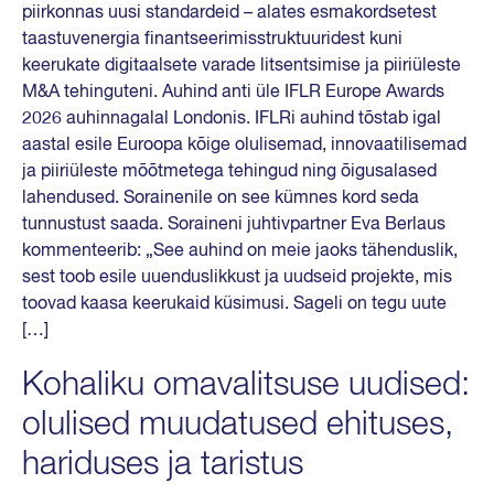
piirkonnas uusi standardeid – alates esmakordsetest
taastuvenergia finantseerimisstruktuuridest kuni
keerukate digitaalsete varade litsentsimise ja piiriüleste
M&A tehinguteni. Auhind anti üle IFLR Europe Awards
2026 auhinnagalal Londonis. IFLRi auhind tõstab igal
aastal esile Euroopa kõige olulisemad, innovaatilisemad
ja piiriüleste mõõtmetega tehingud ning õigusalased
lahendused. Sorainenile on see kümnes kord seda
tunnustust saada. Soraineni juhtivpartner Eva Berlaus
kommenteerib: „See auhind on meie jaoks tähenduslik,
sest toob esile uuenduslikkust ja uudseid projekte, mis
toovad kaasa keerukaid küsimusi. Sageli on tegu uute
[…]
Kohaliku omavalitsuse uudised:
olulised muudatused ehituses,
hariduses ja taristus