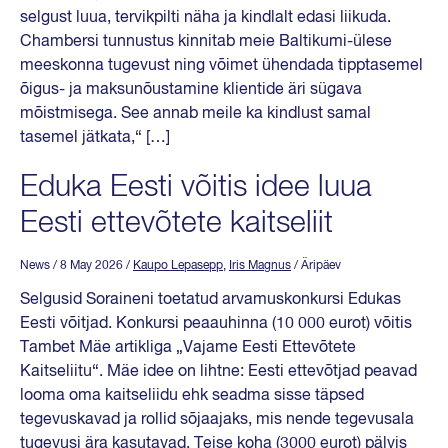
selgust luua, tervikpilti näha ja kindlalt edasi liikuda.
Chambersi tunnustus kinnitab meie Baltikumi-ülese
meeskonna tugevust ning võimet ühendada tipptasemel
õigus- ja maksunõustamine klientide äri sügava
mõistmisega. See annab meile ka kindlust samal
tasemel jätkata,“ […]
Eduka Eesti võitis idee luua
Eesti ettevõtete kaitseliit
News
/ 8 May 2026
/
Kaupo Lepasepp
,
Iris Magnus
/ Äripäev
Selgusid Soraineni toetatud arvamuskonkursi Edukas
Eesti võitjad. Konkursi peaauhinna (10 000 eurot) võitis
Tambet Mäe artikliga „Vajame Eesti Ettevõtete
Kaitseliitu“. Mäe idee on lihtne: Eesti ettevõtjad peavad
looma oma kaitseliidu ehk seadma sisse täpsed
tegevuskavad ja rollid sõjaajaks, mis nende tegevusala
tugevusi ära kasutavad. Teise koha (3000 eurot) pälvis