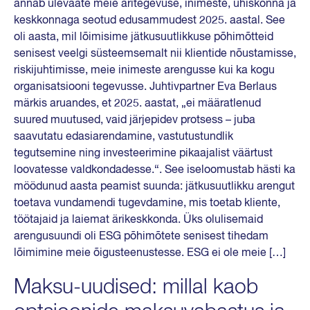
annab ülevaate meie äritegevuse, inimeste, ühiskonna ja
keskkonnaga seotud edusammudest 2025. aastal. See
oli aasta, mil lõimisime jätkusuutlikkuse põhimõtteid
senisest veelgi süsteemsemalt nii klientide nõustamisse,
riskijuhtimisse, meie inimeste arengusse kui ka kogu
organisatsiooni tegevusse. Juhtivpartner Eva Berlaus
märkis aruandes, et 2025. aastat, „ei määratlenud
suured muutused, vaid järjepidev protsess – juba
saavutatu edasiarendamine, vastutustundlik
tegutsemine ning investeerimine pikaajalist väärtust
loovatesse valdkondadesse.“. See iseloomustab hästi ka
möödunud aasta peamist suunda: jätkusuutlikku arengut
toetava vundamendi tugevdamine, mis toetab kliente,
töötajaid ja laiemat ärikeskkonda. Üks olulisemaid
arengusuundi oli ESG põhimõtete senisest tihedam
lõimimine meie õigusteenustesse. ESG ei ole meie […]
Maksu-uudised: millal kaob