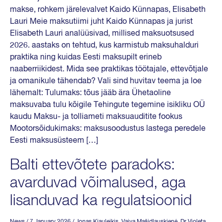
makse, rohkem järelevalvet Kaido Künnapas, Elisabeth
Lauri Meie maksutiimi juht Kaido Künnapas ja jurist
Elisabeth Lauri analüüsivad, millised maksuotsused
2026. aastaks on tehtud, kus karmistub maksuhalduri
praktika ning kuidas Eesti maksupilt erineb
naaberriikidest. Mida see praktikas töötajale, ettevõtjale
ja omanikule tähendab? Vali sind huvitav teema ja loe
lähemalt: Tulumaks: tõus jääb ära Ühetaoline
maksuvaba tulu kõigile Tehingute tegemine isikliku OÜ
kaudu Maksu- ja tolliameti maksuauditite fookus
Mootorsõidukimaks: maksusoodustus lastega peredele
Eesti maksusüsteem […]
Balti ettevõtete paradoks:
avarduvad võimalused, aga
lisanduvad ka regulatsioonid
News
/ 7 January 2026
/
Jonas Kiauleikis
,
Vaiva Mašidlauskienė
,
Dr Violeta