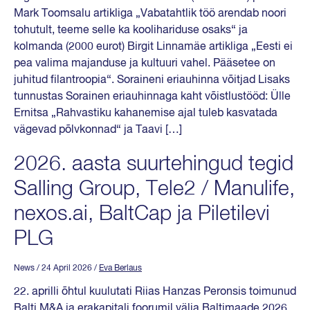
Mark Toomsalu artikliga „Vabatahtlik töö arendab noori
tohutult, teeme selle ka koolihariduse osaks“ ja
kolmanda (2000 eurot) Birgit Linnamäe artikliga „Eesti ei
pea valima majanduse ja kultuuri vahel. Pääsetee on
juhitud filantroopia“. Soraineni eriauhinna võitjad Lisaks
tunnustas Sorainen eriauhinnaga kaht võistlustööd: Ülle
Ernitsa „Rahvastiku kahanemise ajal tuleb kasvatada
vägevad põlvkonnad“ ja Taavi […]
2026. aasta suurtehingud tegid
Salling Group, Tele2 / Manulife,
nexos.ai, BaltCap ja Piletilevi
PLG
News
/ 24 April 2026
/
Eva Berlaus
22. aprilli õhtul kuulutati Riias Hanzas Peronsis toimunud
Balti M&A ja erakapitali foorumil välja Baltimaade 2026.