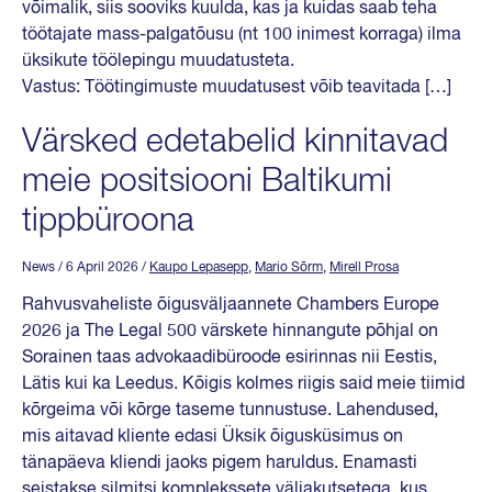
võimalik, siis sooviks kuulda, kas ja kuidas saab teha
töötajate mass-palgatõusu (nt 100 inimest korraga) ilma
üksikute töölepingu muudatusteta.
Vastus: Töötingimuste muudatusest võib teavitada […]
Värsked edetabelid kinnitavad
meie positsiooni Baltikumi
tippbüroona
News
/ 6 April 2026
/
Kaupo Lepasepp
,
Mario Sõrm
,
Mirell Prosa
Rahvusvaheliste õigusväljaannete Chambers Europe
2026 ja The Legal 500 värskete hinnangute põhjal on
Sorainen taas advokaadibüroode esirinnas nii Eestis,
Lätis kui ka Leedus. Kõigis kolmes riigis said meie tiimid
kõrgeima või kõrge taseme tunnustuse. Lahendused,
mis aitavad kliente edasi Üksik õigusküsimus on
tänapäeva kliendi jaoks pigem haruldus. Enamasti
seistakse silmitsi komplekssete väljakutsetega, kus