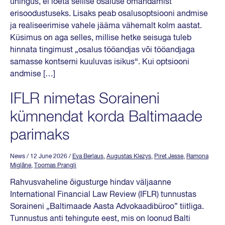
ühingus, ei loeta sellise osaluse omandamist
erisoodustuseks. Lisaks peab osalusoptsiooni andmise
ja realiseerimise vahele jääma vähemalt kolm aastat.
Küsimus on aga selles, millise hetke seisuga tuleb
hinnata tingimust „osalus tööandjas või tööandjaga
samasse kontserni kuuluvas isikus“. Kui optsiooni
andmise […]
IFLR nimetas Soraineni
kümnendat korda Baltimaade
parimaks
News
/ 12 June 2026
/
Eva Berlaus
,
Augustas Klezys
,
Piret Jesse
,
Ramona
Miglāne
,
Toomas Prangli
Rahvusvaheline õigusturge hindav väljaanne
International Financial Law Review (IFLR) tunnustas
Soraineni „Baltimaade Aasta Advokaadibüroo” tiitliga.
Tunnustus anti tehingute eest, mis on loonud Balti