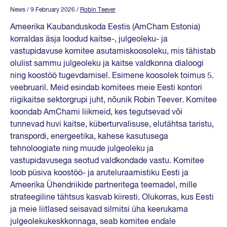
News
/ 9 February 2026
/
Robin Teever
Ameerika Kaubanduskoda Eestis (AmCham Estonia)
korraldas äsja loodud kaitse-, julgeoleku- ja
vastupidavuse komitee asutamiskoosoleku, mis tähistab
olulist sammu julgeoleku ja kaitse valdkonna dialoogi
ning koostöö tugevdamisel. Esimene koosolek toimus 5.
veebruaril. Meid esindab komitees meie Eesti kontori
riigikaitse sektorgrupi juht, nõunik Robin Teever. Komitee
koondab AmChami liikmeid, kes tegutsevad või
tunnevad huvi kaitse, küberturvalisuse, elutähtsa taristu,
transpordi, energeetika, kahese kasutusega
tehnoloogiate ning muude julgeoleku ja
vastupidavusega seotud valdkondade vastu. Komitee
loob püsiva koostöö- ja aruteluraamistiku Eesti ja
Ameerika Ühendriikide partneritega teemadel, mille
strateegiline tähtsus kasvab kiiresti. Olukorras, kus Eesti
ja meie liitlased seisavad silmitsi üha keerukama
julgeolekukeskkonnaga, seab komitee endale