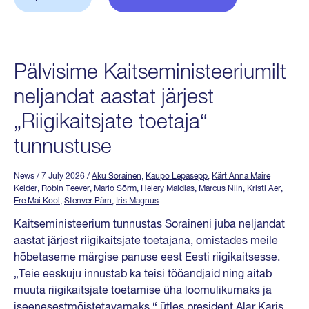
Pälvisime Kaitseministeeriumilt
neljandat aastat järjest
„Riigikaitsjate toetaja“
tunnustuse
News
/ 7 July 2026
/
Aku Sorainen
,
Kaupo Lepasepp
,
Kärt Anna Maire
Kelder
,
Robin Teever
,
Mario Sõrm
,
Helery Maidlas
,
Marcus Niin
,
Kristi Aer
,
Ere Mai Kool
,
Stenver Pärn
,
Iris Magnus
Kaitseministeerium tunnustas Soraineni juba neljandat
aastat järjest riigikaitsjate toetajana, omistades meile
hõbetaseme märgise panuse eest Eesti riigikaitsesse.
„Teie eeskuju innustab ka teisi tööandjaid ning aitab
muuta riigikaitsjate toetamise üha loomulikumaks ja
iseenesestmõistetavamaks,“ ütles president Alar Karis