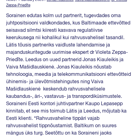
Zeppa-Priedīte
Sorainen edutas kolm uut partnerit, tugevdades oma
juhtpositsiooni valdkondades, kus Baltimaade ettevõtted
seisavad silmtsi kiiresti kasvava regulatiivse
keerukusega nii kohalikul kui rahvusvahelisel tasandil.
Lätis tõusis partneriks vaidluste lahendamise ja
majanduskuritegude uurimise ekspert dr Violeta Zeppa-
Priedīte. Leedus on uued partnerid Jonas Kiauleikis ja
Vaiva Mašidlauskienė. Jonas Kiauleikis nõustab
tehnoloogia, meedia ja telekommunikatsiooni ettevõtteid
ühinemis- ja ülevõtmistehingutes ning Vaiva
Mašidlauskienė keskendub rahvusvahelisele
kaubandus-, äri-, vastavus- ja transpordiküsimustele.
Soraineni Eesti kontori juhtivpartner Kaupo Lepasepp
kinnitab, et see mis toimub Lätis ja Leedus, mõjutab ka
Eesti klienti. “Rahvusvaheline tippäri vajab
rahvusvahelist tippnõustamist. Baltikum on suures
mängus üks turg. Seetõttu on ka Soraineni jaoks