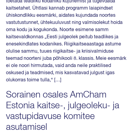
toetada teadliku kodaniku kujunemist ja tugevdada
kaitsetahet. Ühtlasi kannab programm laiapindset
ühiskondlikku eesmärki, aidates kujundada noortes
vastutustunnet, ühtekuuluvust ning valmisolekut hoida
oma kodu ja kogukonda. Noorte esimene samm
kaitsevaldkonnas „Eesti julgeolek peitub teadlikes ja
enesekindlates kodanikes. Riigikaitseaastaga astume
olulise sammu, tuues riigikaitse- ja kriisivalmiduse
teemad noorteni juba põhikooli 8. klassis. Meie eesmärk
ei ole noori hirmutada, vaid anda neile praktilised
oskused ja teadmised, mis kasvatavad julgust igas
olukorras toime tulla,“ […]
Sorainen osales AmCham
Estonia kaitse-, julgeoleku- ja
vastupidavuse komitee
asutamisel