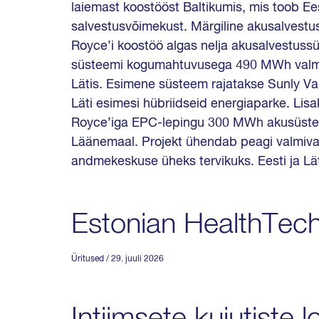
laiemast koostööst Baltikumis, mis toob Ees
salvestusvõimekust. Märgiline akusalvestusk
Royce’i koostöö algas nelja akusalvestuss
süsteemi kogumahtuvusega 490 MWh valmiv
Lätis. Esimene süsteem rajatakse Sunly Val
Läti esimesi hübriidseid energiaparke. Lisak
Royce’iga EPC-lepingu 300 MWh akusüstee
Läänemaal. Projekt ühendab peagi valmiva 
andmekeskuse üheks tervikuks. Eesti ja Lät
Estonian HealthTe
Üritused
/ 29. juuli 2026