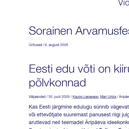
Vi
Sorainen Arvamusfest
Üritused
/ 6. august 2026
Eesti edu võti on kii
põlvkonnad
Väljaanded
/ 30. juuli 2026
/
Kaupo Lepasepp
,
Mari Urbla
/ Äripä
Kas Eesti järgmine edulugu sünnib vägevat
või ettevõtjate suuremast panusest riigi j
arutlevad neil teemadel Äripäeva ideekonk