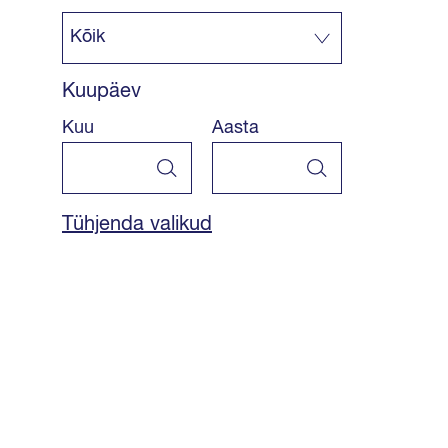
Kuupäev
Kuu
Aasta
Tühjenda valikud