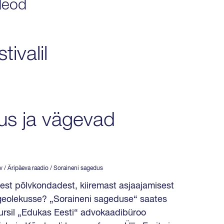
deod
ivalil
rus ja vägevad
ev / Äripäeva raadio / Soraineni sagedus
est põlvkondadest, kiiremast asjaajamisest
ulgeolekusse? „Soraineni sageduse“ saates
ursil „Edukas Eesti“ advokaadibüroo