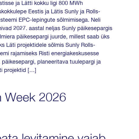
tisse ja Lätti kokku ligi 800 MWh
okkulepe Eestis ja Lätis Sunly ja Rolls-
üsteemi EPC-lepingute sõlmimisega. Neli
ad 2027. aastal neljas Sunly päikesepargis
miera päikesepargi juurde, millest saab üks
s Läti projektidele sõlmis Sunly Rolls-
mi rajamiseks Risti energiakeskusesse
päikesepargi, planeeritava tuulepargi ja
i projektid […]
ch Week 2026