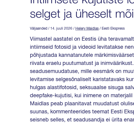
Intiimsete kujutiste 
selget ja üheselt mõi
Väljaanded
/ 14. juuli 2026
/
Helery Maidlas
/ Eesti Ekspress
Viimastel aastatel on Eestis üha teravamal
intiimseid fotosid ja videoid levitatakse n
põhjustada kannatanutele märkimisväärset 
riivata eraelu puutumatust ja inimväärikust.
seadusemuudatuse, mille eesmärk on muuta 
levitamise selgesõnaliselt karistatavaks k
hulgas alastifotosid, seksuaalse sisuga salve
deepfake-kujutisi, kui inimene on materjal
Maidlas peab plaanitavat muudatust olul
suunas, kommenteerides teemat Eesti Eksp
seisneb selles, et seadusandja ei ürita en