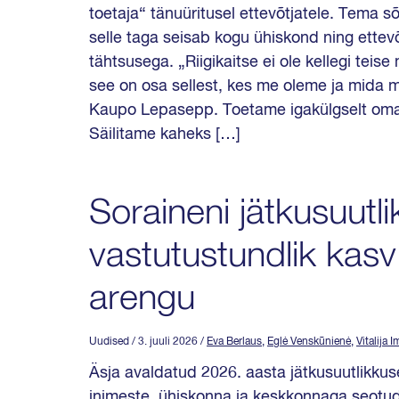
toetaja“ tänuüritusel ettevõtjatele. Tema sõn
selle taga seisab kogu ühiskond ning ettevõ
tähtsusega. „Riigikaitse ei ole kellegi teis
see on osa sellest, kes me oleme ja mida m
Kaupo Lepasepp. Toetame igakülgselt oma t
Säilitame kaheks […]
Soraineni jätkusuut
vastutustundlik kasv
arengu
Uudised
/ 3. juuli 2026
/
Eva Berlaus
,
Eglė Venskūnienė
,
Vitalija 
Äsja avaldatud 2026. aasta jätkusuutlikku
inimeste, ühiskonna ja keskkonnaga seotu