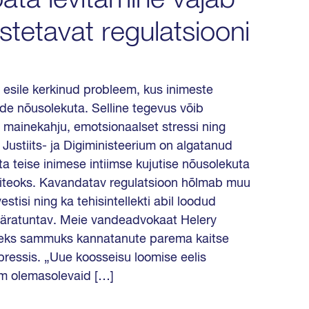
loata levitamine vajab
stetavat regulatsiooni
t esile kerkinud probleem, kus inimeste
ende nõusolekuta. Selline tegevus võib
mainekahju, emotsionaalset stressi ning
 Justiits- ja Digiministeerium on algatanud
teise inimese intiimse kujutise nõusolekuta
uriteoks. Kavandatav regulatsioon hõlmab muu
stisi ning ka tehisintellekti abil loodud
il äratuntav. Meie vandeadvokaat Helery
iseks sammuks kannatanute parema kaitse
ressis. „Uue koosseisu loomise eelis
am olemasolevaid […]