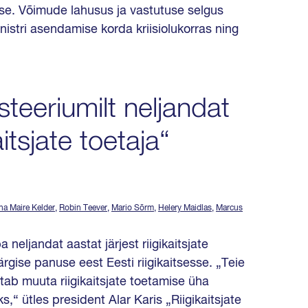
tse. Võimude lahusus ja vastutuse selgus
istri asendamise korda kriisiolukorras ning
steeriumilt neljandat
aitsjate toetaja“
na Maire Kelder
,
Robin Teever
,
Mario Sõrm
,
Helery Maidlas
,
Marcus
neljandat aastat järjest riigikaitsjate
ise panuse eest Eesti riigikaitsesse. „Teie
itab muuta riigikaitsjate toetamise üha
“ ütles president Alar Karis „Riigikaitsjate