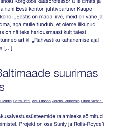
ishoiu Kõrgkooli kaasprofessor Ülle Ernits ja
aineni Eesti kontori juhtivpartner Kaupo
ondi „Eestis on madal iive, meid on vähe ja
idma, aga mulle tundub, et oleme liikunud
es on näiteks haridusmaastikult täiesti
tunneb artikli „Rahvastiku kahanemise ajal
r […]
Baltimaade suurimas
s
l Miidla
,
Britta Retel
,
Anu Liinsoo
,
Jorens Jaunozols
,
Linda Sarāne-
 akusalvestussüsteemide rajamiseks sõlmitud
imistel. Projekt on osa Sunly ja Rolls-Royce’i