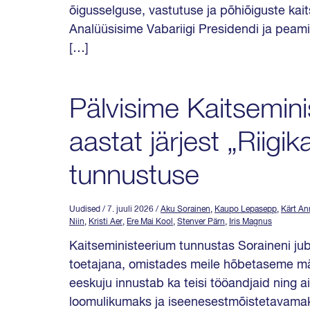
õigusselguse, vastutuse ja põhiõiguste kai
Analüüsisime Vabariigi Presidendi ja peamin
[…]
Pälvisime Kaitsemini
aastat järjest „Riigik
tunnustuse
Uudised
/ 7. juuli 2026
/
Aku Sorainen
,
Kaupo Lepasepp
,
Kärt An
Niin
,
Kristi Aer
,
Ere Mai Kool
,
Stenver Pärn
,
Iris Magnus
Kaitseministeerium tunnustas Soraineni juba 
toetajana, omistades meile hõbetaseme märg
eeskuju innustab ka teisi tööandjaid ning a
loomulikumaks ja iseenesestmõistetavamaks,