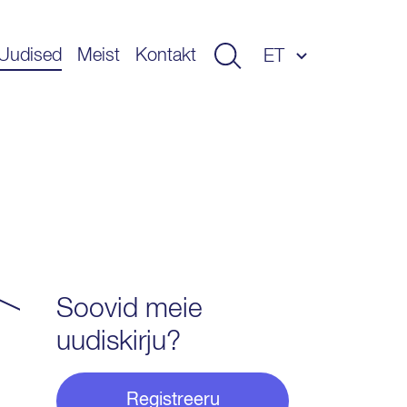
Uudised
Meist
Kontakt
ET
EN
LV
LT
Soovid meie
uudiskirju?
Registreeru