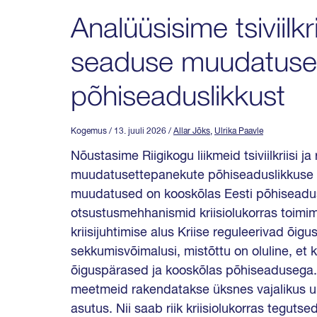
Analüüsisime tsiviilkrii
seaduse muudatuse
põhiseaduslikkust
Kogemus
/ 13. juuli 2026
/
Allar Jõks
,
Ulrika Paavle
Nõustasime Riigikogu liikmeid tsiviilkriisi j
muudatusettepanekute põhiseaduslikkuse 
muudatused on kooskõlas Eesti põhiseadus
otsustusmehhanismid kriisiolukorras toimim
kriisijuhtimise alus Kriise reguleerivad õigu
sekkumisvõimalusi, mistõttu on oluline, et 
õiguspärased ja kooskõlas põhiseadusega. 
meetmeid rakendatakse üksnes vajalikus ul
asutus. Nii saab riik kriisiolukorras tegutsed