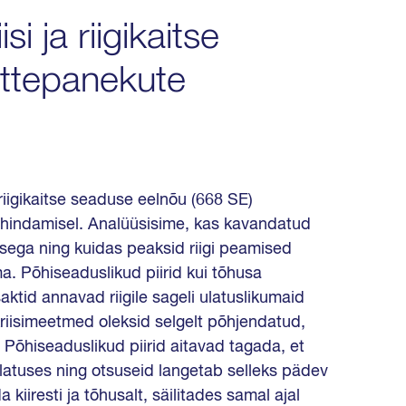
si ja riigikaitse
ttepanekute
a riigikaitse seaduse eelnõu (668 SE)
hindamisel. Analüüsisime, kas kavandatud
ega ning kuidas peaksid riigi peamised
a. Põhiseaduslikud piirid kui tõhusa
saktid annavad riigile sageli ulatuslikumaid
kriisimeetmed oleksid selgelt põhjendatud,
Põhiseaduslikud piirid aitavad tagada, et
atuses ning otsuseid langetab selleks pädev
a kiiresti ja tõhusalt, säilitades samal ajal