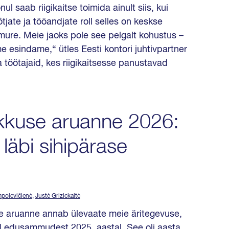
ul saab riigikaitse toimida ainult siis, kui
tjate ja tööandjate roll selles on keskse
e mure. Meie jaoks pole see pelgalt kohustus –
e esindame,“ ütles Eesti kontori juhtivpartner
öötajaid, kes riigikaitsesse panustavad
likkuse aruanne 2026:
 läbi sihipärase
Impolevičienė
,
Justė Grizickaitė
se aruanne annab ülevaate meie äritegevuse,
d edusammudest 2025. aastal. See oli aasta,