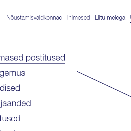
Nõustamisvaldkonnad
Inimesed
Liitu meiega
imased postitused
gemus
dised
ljaanded
itused