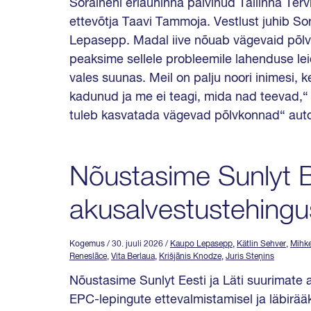
Soraineni eriauhinna pälvinud Tallinna Terv
ettevõtja Taavi Tammoja. Vestlust juhib Sor
Lepasepp. Madal iive nõuab vägevaid põlvk
peaksime sellele probleemile lahenduse le
vales suunas. Meil on palju noori inimesi, k
kadunud ja me ei teagi, mida nad teevad,“ 
tuleb kasvatada vägevad põlvkonnad“ auto
Nõustasime Sunlyt 
akusalvestustehingu
Kogemus
/ 30. juuli 2026
/
Kaupo Lepasepp
,
Kätlin Sehver
,
Mihke
Reneslāce
,
Vita Berlaua
,
Krišjānis Knodze
,
Juris Steņins
Nõustasime Sunlyt Eesti ja Läti suurimate
EPC-lepingute ettevalmistamisel ja läbirääk