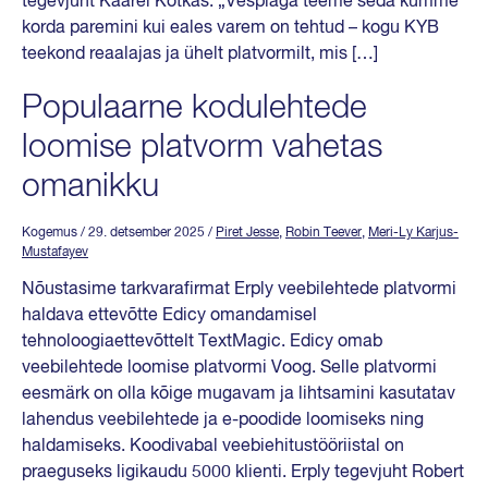
tegevjuht Kaarel Kotkas. „Vespiaga teeme seda kümme
korda paremini kui eales varem on tehtud – kogu KYB
teekond reaalajas ja ühelt platvormilt, mis […]
Populaarne kodulehtede
loomise platvorm vahetas
omanikku
Kogemus
/ 29. detsember 2025
/
Piret Jesse
,
Robin Teever
,
Meri-Ly Karjus-
Mustafayev
Nõustasime tarkvarafirmat Erply veebilehtede platvormi
haldava ettevõtte Edicy omandamisel
tehnoloogiaettevõttelt TextMagic. Edicy omab
veebilehtede loomise platvormi Voog. Selle platvormi
eesmärk on olla kõige mugavam ja lihtsamini kasutatav
lahendus veebilehtede ja e-poodide loomiseks ning
haldamiseks. Koodivabal veebiehitustööriistal on
praeguseks ligikaudu 5000 klienti. Erply tegevjuht Robert