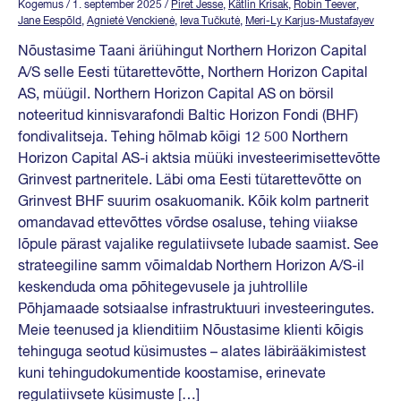
Kogemus
/ 1. september 2025
/
Piret Jesse
,
Kätlin Krisak
,
Robin Teever
,
Jane Eespõld
,
Agnietė Venckienė
,
Ieva Tučkutė
,
Meri-Ly Karjus-Mustafayev
Nõustasime Taani äriühingut Northern Horizon Capital
A/S selle Eesti tütarettevõtte, Northern Horizon Capital
AS, müügil. Northern Horizon Capital AS on börsil
noteeritud kinnisvarafondi Baltic Horizon Fondi (BHF)
fondivalitseja. Tehing hõlmab kõigi 12 500 Northern
Horizon Capital AS-i aktsia müüki investeerimisettevõtte
Grinvest partneritele. Läbi oma Eesti tütarettevõtte on
Grinvest BHF suurim osakuomanik. Kõik kolm partnerit
omandavad ettevõttes võrdse osaluse, tehing viiakse
lõpule pärast vajalike regulatiivsete lubade saamist. See
strateegiline samm võimaldab Northern Horizon A/S-il
keskenduda oma põhitegevusele ja juhtrollile
Põhjamaade sotsiaalse infrastruktuuri investeeringutes.
Meie teenused ja klienditiim Nõustasime klienti kõigis
tehinguga seotud küsimustes – alates läbirääkimistest
kuni tehingudokumentide koostamise, erinevate
regulatiivsete küsimuste […]