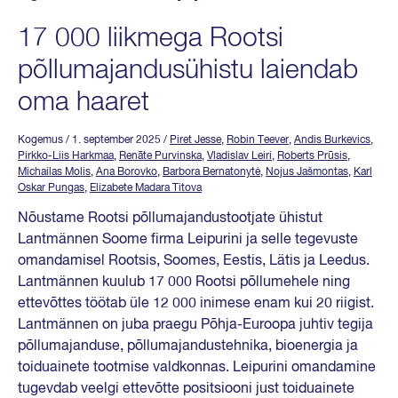
17 000 liikmega Rootsi
põllumajandusühistu laiendab
oma haaret
Kogemus
/ 1. september 2025
/
Piret Jesse
,
Robin Teever
,
Andis Burkevics
,
Pirkko-Liis Harkmaa
,
Renāte Purvinska
,
Vladislav Leiri
,
Roberts Prūsis
,
Michailas Molis
,
Ana Borovko
,
Barbora Bernatonytė
,
Nojus Jašmontas
,
Karl
Oskar Pungas
,
Elizabete Madara Titova
Nõustame Rootsi põllumajandustootjate ühistut
Lantmännen Soome firma Leipurini ja selle tegevuste
omandamisel Rootsis, Soomes, Eestis, Lätis ja Leedus.
Lantmännen kuulub 17 000 Rootsi põllumehele ning
ettevõttes töötab üle 12 000 inimese enam kui 20 riigist.
Lantmännen on juba praegu Põhja-Euroopa juhtiv tegija
põllumajanduse, põllumajandustehnika, bioenergia ja
toiduainete tootmise valdkonnas. Leipurini omandamine
tugevdab veelgi ettevõtte positsiooni just toiduainete