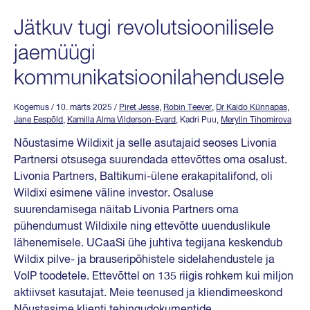
Jätkuv tugi revolutsioonilisele
jaemüügi
kommunikatsioonilahendusele
Kogemus
/ 10. märts 2025
/
Piret Jesse
,
Robin Teever
,
Dr Kaido Künnapas
,
Jane Eespõld
,
Kamilla Alma Vilderson-Evard
, Kadri Puu,
Merylin Tihomirova
Nõustasime Wildixit ja selle asutajaid seoses Livonia
Partnersi otsusega suurendada ettevõttes oma osalust.
Livonia Partners, Baltikumi-ülene erakapitalifond, oli
Wildixi esimene väline investor. Osaluse
suurendamisega näitab Livonia Partners oma
pühendumust Wildixile ning ettevõtte uuenduslikule
lähenemisele. UCaaSi ühe juhtiva tegijana keskendub
Wildix pilve- ja brauseripõhistele sidelahendustele ja
VoIP toodetele. Ettevõttel on 135 riigis rohkem kui miljon
aktiivset kasutajat. Meie teenused ja kliendimeeskond
Nõustasime klienti tehingudokumentide