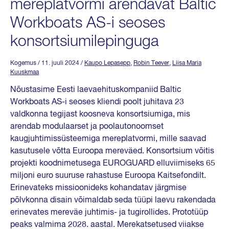
mereplatvormi arendavat Baltic
Workboats AS-i seoses
konsortsiumilepinguga
Kogemus
/ 11. juuli 2024
/
Kaupo Lepasepp
,
Robin Teever
,
Liisa Maria
Kuuskmaa
Nõustasime Eesti laevaehituskompaniid Baltic
Workboats AS-i seoses kliendi poolt juhitava 23
valdkonna tegijast koosneva konsortsiumiga, mis
arendab modulaarset ja poolautonoomset
kaugjuhtimissüsteemiga mereplatvormi, mille saavad
kasutusele võtta Euroopa mereväed. Konsortsium võitis
projekti koodnimetusega EUROGUARD elluviimiseks 65
miljoni euro suuruse rahastuse Euroopa Kaitsefondilt.
Erinevateks missioonideks kohandatav järgmise
põlvkonna disain võimaldab seda tüüpi laevu rakendada
erinevates mereväe juhtimis- ja tugirollides. Prototüüp
peaks valmima 2028. aastal. Merekatsetused viiakse