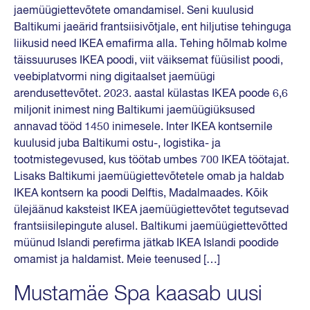
jaemüügiettevõtete omandamisel. Seni kuulusid
Baltikumi jaeärid frantsiisivõtjale, ent hiljutise tehinguga
liikusid need IKEA emafirma alla. Tehing hõlmab kolme
täissuuruses IKEA poodi, viit väiksemat füüsilist poodi,
veebiplatvormi ning digitaalset jaemüügi
arendusettevõtet. 2023. aastal külastas IKEA poode 6,6
miljonit inimest ning Baltikumi jaemüügiüksused
annavad tööd 1450 inimesele. Inter IKEA kontsernile
kuulusid juba Baltikumi ostu-, logistika- ja
tootmistegevused, kus töötab umbes 700 IKEA töötajat.
Lisaks Baltikumi jaemüügiettevõtetele omab ja haldab
IKEA kontsern ka poodi Delftis, Madalmaades. Kõik
ülejäänud kaksteist IKEA jaemüügiettevõtet tegutsevad
frantsiisilepingute alusel. Baltikumi jaemüügiettevõtted
müünud Islandi perefirma jätkab IKEA Islandi poodide
omamist ja haldamist. Meie teenused […]
Mustamäe Spa kaasab uusi