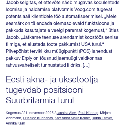
Jacob selgitas, et ettevõte näeb mugavas kodulehtede
loomise ja haldamise platvormis Voog.com tugevat
potentsiaali klientidele töö automatiseerimisel. „Meie
eesmärk on täiendada olemasolevaid funktsioone ja
pakkuda kasutajatele veelgi paremat kogemust,“ ütles
Jacob. „Jätkame teenuse arendamist koostöös senise
tiimiga, et alustada toote pakkumist USA turul.“
Pilvepõhist terviklikku müügipunkti (POS) lahendust
pakkuv Erply on tõusnud jaemüügi valdkonnas
rahvusvaheliselt tunnustatud liidriks. […]
Eesti akna- ja uksetootja
tugevdab positsiooni
Suurbritannia turul
Kogemus
/ 21. november 2025
/
Jaanika Alevi
,
Paul Künnap
, Mirjam
Vichmann,
Dr Kaido Künnapas
,
Kärt Anna Maire Kelder
,
Robin Teever
,
Annika Kask