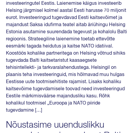
investeeringutel Eestis. Laienemise käigus investeerib
Helsing järgmisel kolmel aastal Eesti harusse 70 miljonit
eurot. Investeeringud tugevdavad Eesti kaitsevõimet ja
majandust Saksa idufirma teatel aitab äriühingu Helsing
Estonia asutamine suurendada tegevust ja kohalolu Balti
regioonis. Strateegiline laienemine toetab ettevõtte
eesmärki tagada heidutus ja kaitse NATO idatiival.
Koostöös kohalike partneritega on Helsing võtnud sihiks
tugevdada Balti kaitsetaristut kaasaegsete
tehisintellekti- ja tarkvaralahendustega. Helsingil on
plaanis teha investeeringuid, mis hõlmavad muu hulgas
Eestisse uute tootmisehitiste rajamist. Lisaks kohaliku
kaitsevõime tugevdamisele toovad need investeeringud
Eestile märkimisväärse majandusliku kasu. Rõhk
kohalikul tootmisel „Euroopa ja NATO piiride
tugevdamine […]
Nõustasime uuenduslikku