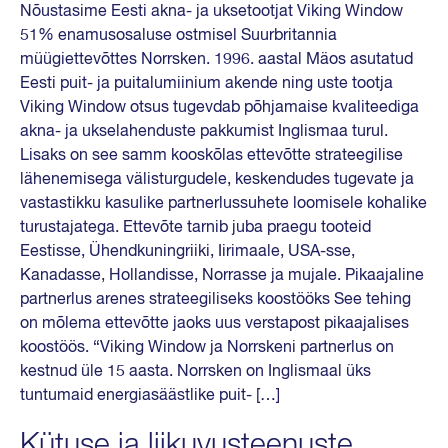
Nõustasime Eesti akna- ja uksetootjat Viking Window
51% enamusosaluse ostmisel Suurbritannia
müügiettevõttes Norrsken. 1996. aastal Mäos asutatud
Eesti puit- ja puitalumiinium akende ning uste tootja
Viking Window otsus tugevdab põhjamaise kvaliteediga
akna- ja ukselahenduste pakkumist Inglismaa turul.
Lisaks on see samm kooskõlas ettevõtte strateegilise
lähenemisega välisturgudele, keskendudes tugevate ja
vastastikku kasulike partnerlussuhete loomisele kohalike
turustajatega. Ettevõte tarnib juba praegu tooteid
Eestisse, Ühendkuningriiki, Iirimaale, USA-sse,
Kanadasse, Hollandisse, Norrasse ja mujale. Pikaajaline
partnerlus arenes strateegiliseks koostööks See tehing
on mõlema ettevõtte jaoks uus verstapost pikaajalises
koostöös. “Viking Window ja Norrskeni partnerlus on
kestnud üle 15 aasta. Norrsken on Inglismaal üks
tuntumaid energiasäästlike puit- […]
Kütuse ja liikuvusteenuste