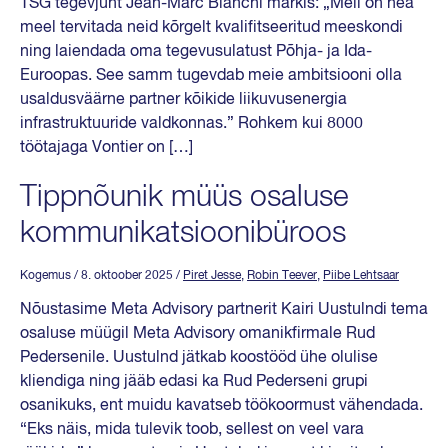
TSG tegevjuht Jean-Marc Bianchi märkis: „Meil on hea
meel tervitada neid kõrgelt kvalifitseeritud meeskondi
ning laiendada oma tegevusulatust Põhja- ja Ida-
Euroopas. See samm tugevdab meie ambitsiooni olla
usaldusväärne partner kõikide liikuvusenergia
infrastruktuuride valdkonnas.” Rohkem kui 8000
töötajaga Vontier on […]
Tippnõunik müüs osaluse
kommunikatsioonibüroos
Kogemus
/ 8. oktoober 2025
/
Piret Jesse
,
Robin Teever
,
Piibe Lehtsaar
Nõustasime Meta Advisory partnerit Kairi Uustulndi tema
osaluse müügil Meta Advisory omanikfirmale Rud
Pedersenile. Uustulnd jätkab koostööd ühe olulise
kliendiga ning jääb edasi ka Rud Pederseni grupi
osanikuks, ent muidu kavatseb töökoormust vähendada.
“Eks näis, mida tulevik toob, sellest on veel vara