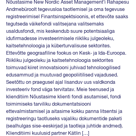
Nõustasime New Nordic Asset Management’i Rahapesu
Andmebüroolt tegevusloa taotlemisel ja oma tegevuse
registreerimisel Finantsinspektsioonis, et ettevõte saaks
tegutseda väikefondi valitsejana valitsemaks
usaldusfondi, mis keskendub suure potentsiaaliga
idufirmadesse investeerimisele riikliku julgeoleku,
kaitsetehnoloogia ja küberturvalisuse sektorites.
Ettevõtte geograafiline fookus on Kesk- ja Ida-Euroopa.
Riikliku julgeoleku ja kaitsetehnoloogia sektorites
toimuvad kiiret innovatsiooni juhivad tehnoloogilised
edusammud ja muutuvad geopoliitilised vajadused.
Seetõttu on praegusel ajal lisanduv uus valdkonda
investeeriv fond väga tervitatav. Meie teenused ja
klienditiim Nõustasime klienti fondi asutamisel, fondi
toimimiseks tarviliku dokumentatsiooni
ettevalmistamisel ja aitasime kokku panna litsentsi ja
registreeringu taotluseks vajaliku dokumentide paketi
(sealhulgas sise-eeskirjad ja taotleja juhtide andmed).
Klienditiimi kuulusid partner Kätlin […]