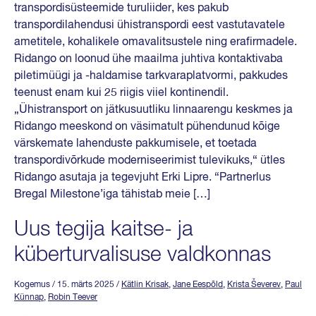
transpordisüsteemide turuliider, kes pakub
transpordilahendusi ühistranspordi eest vastutavatele
ametitele, kohalikele omavalitsustele ning erafirmadele.
Ridango on loonud ühe maailma juhtiva kontaktivaba
piletimüügi ja -haldamise tarkvaraplatvormi, pakkudes
teenust enam kui 25 riigis viiel kontinendil.
„Ühistransport on jätkusuutliku linnaarengu keskmes ja
Ridango meeskond on väsimatult pühendunud kõige
värskemate lahenduste pakkumisele, et toetada
transpordivõrkude moderniseerimist tulevikuks,“ ütles
Ridango asutaja ja tegevjuht Erki Lipre. “Partnerlus
Bregal Milestone’iga tähistab meie […]
Uus tegija kaitse- ja
küberturvalisuse valdkonnas
Kogemus
/ 15. märts 2025
/
Kätlin Krisak
,
Jane Eespõld
,
Krista Ševerev
,
Paul
Künnap
,
Robin Teever