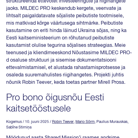
struktureerida ettevõtet investeeringute ja riigihangete
jaoks. MILDEC PRO keskendub kergete, veenvate ja
lihtsalt paigaldatavate sõjaliste peibutiste tootmisele,
mis matkivad kõrge väärtusega sihtmärke. Peibutiste
kasutamine on eriti hinda läinud Ukraina sõjas, ning ka
Eesti kaitseministeerium on rõhutanud peibutiste
kasutamist olulise tegurina sõjalises strateegias. Meie
teenused ja kliendimeeskond Nõustasime MILDEC PRO-
d osaluse struktuuri ja sisemise dokumentatsiooni
ettevalmistamisel, et alustada rahastamisprotsesse ja
osaleda suuremahulistes riigihangetes. Projekti juhtis
nõunik Robin Teever, keda toetas partner Mirell Prosa.
Pro bono õigusnõu Eesti
kaitsetööstusele
Kogemus
/ 10. juuni 2025
/
Robin Teever
,
Mario Sõrm
, Paulius Murauskas,
Sabīne Stirniņa
Möödunud aasta Shared Mission’i raames andsime