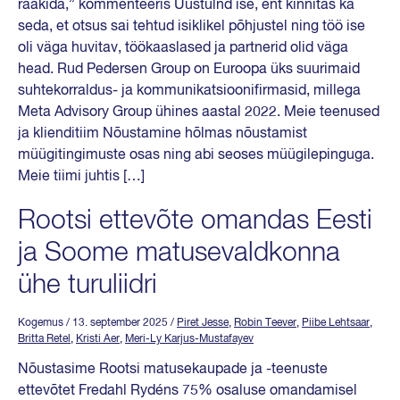
rääkida,” kommenteeris Uustulnd ise, ent kinnitas ka
seda, et otsus sai tehtud isiklikel põhjustel ning töö ise
oli väga huvitav, töökaaslased ja partnerid olid väga
head. Rud Pedersen Group on Euroopa üks suurimaid
suhtekorraldus- ja kommunikatsioonifirmasid, millega
Meta Advisory Group ühines aastal 2022. Meie teenused
ja klienditiim Nõustamine hõlmas nõustamist
müügitingimuste osas ning abi seoses müügilepinguga.
Meie tiimi juhtis […]
Rootsi ettevõte omandas Eesti
ja Soome matusevaldkonna
ühe turuliidri
Kogemus
/ 13. september 2025
/
Piret Jesse
,
Robin Teever
,
Piibe Lehtsaar
,
Britta Retel
,
Kristi Aer
,
Meri-Ly Karjus-Mustafayev
Nõustasime Rootsi matusekaupade ja -teenuste
ettevõtet Fredahl Rydéns 75% osaluse omandamisel