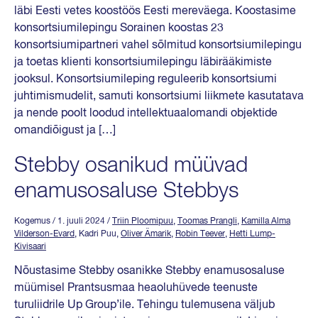
läbi Eesti vetes koostöös Eesti mereväega. Koostasime
konsortsiumilepingu Sorainen koostas 23
konsortsiumipartneri vahel sõlmitud konsortsiumilepingu
ja toetas klienti konsortsiumilepingu läbirääkimiste
jooksul. Konsortsiumileping reguleerib konsortsiumi
juhtimismudelit, samuti konsortsiumi liikmete kasutatava
ja nende poolt loodud intellektuaalomandi objektide
omandiõigust ja […]
Stebby osanikud müüvad
enamusosaluse Stebbys
Kogemus
/ 1. juuli 2024
/
Triin Ploomipuu
,
Toomas Prangli
,
Kamilla Alma
Vilderson-Evard
, Kadri Puu,
Oliver Ämarik
,
Robin Teever
,
Hetti Lump-
Kivisaari
Nõustasime Stebby osanikke Stebby enamusosaluse
müümisel Prantsusmaa heaoluhüvede teenuste
turuliidrile Up Group’ile. Tehingu tulemusena väljub