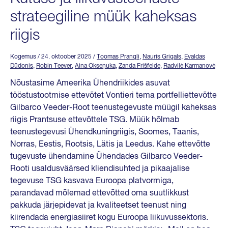
strateegiline müük kaheksas
riigis
Kogemus
/ 24. oktoober 2025
/
Toomas Prangli
,
Nauris Grigals
,
Evaldas
Dūdonis
,
Robin Teever
,
Aina Okseņuka
,
Zanda Frišfelde
,
Radvilė Karmanovė
Nõustasime Ameerika Ühendriikides asuvat
tööstustootmise ettevõtet Vontieri tema portfelliettevõtte
Gilbarco Veeder-Root teenustegevuste müügil kaheksas
riigis Prantsuse ettevõttele TSG. Müük hõlmab
teenustegevusi Ühendkuningriigis, Soomes, Taanis,
Norras, Eestis, Rootsis, Lätis ja Leedus. Kahe ettevõtte
tugevuste ühendamine Ühendades Gilbarco Veeder-
Rooti usaldusväärsed kliendisuhted ja pikaajalise
tegevuse TSG kasvava Euroopa platvormiga,
parandavad mõlemad ettevõtted oma suutlikkust
pakkuda järjepidevat ja kvaliteetset teenust ning
kiirendada energiasiiret kogu Euroopa liikuvussektoris.