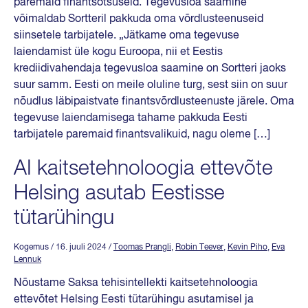
paremaid finantsotsuseid. Tegevusloa saamine
võimaldab Sortteril pakkuda oma võrdlusteenuseid
siinsetele tarbijatele. „Jätkame oma tegevuse
laiendamist üle kogu Euroopa, nii et Eestis
krediidivahendaja tegevusloa saamine on Sortteri jaoks
suur samm. Eesti on meile oluline turg, sest siin on suur
nõudlus läbipaistvate finantsvõrdlusteenuste järele. Oma
tegevuse laiendamisega tahame pakkuda Eesti
tarbijatele paremaid finantsvalikuid, nagu oleme […]
AI kaitsetehnoloogia ettevõte
Helsing asutab Eestisse
tütarühingu
Kogemus
/ 16. juuli 2024
/
Toomas Prangli
,
Robin Teever
,
Kevin Piho
,
Eva
Lennuk
Nõustame Saksa tehisintellekti kaitsetehnoloogia
ettevõtet Helsing Eesti tütarühingu asutamisel ja