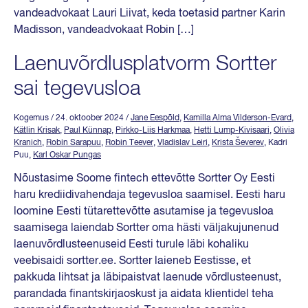
vandeadvokaat Lauri Liivat, keda toetasid partner Karin
Madisson, vandeadvokaat Robin […]
Laenuvõrdlusplatvorm Sortter
sai tegevusloa
Kogemus
/ 24. oktoober 2024
/
Jane Eespõld
,
Kamilla Alma Vilderson-Evard
,
Kätlin Krisak
,
Paul Künnap
,
Pirkko-Liis Harkmaa
,
Hetti Lump-Kivisaari
,
Olivia
Kranich
,
Robin Sarapuu
,
Robin Teever
,
Vladislav Leiri
,
Krista Ševerev
, Kadri
Puu,
Karl Oskar Pungas
Nõustasime Soome fintech ettevõtte Sortter Oy Eesti
haru krediidivahendaja tegevusloa saamisel. Eesti haru
loomine Eesti tütarettevõtte asutamise ja tegevusloa
saamisega laiendab Sortter oma hästi väljakujunenud
laenuvõrdlusteenuseid Eesti turule läbi kohaliku
veebisaidi sortter.ee. Sortter laieneb Eestisse, et
pakkuda lihtsat ja läbipaistvat laenude võrdlusteenust,
parandada finantskirjaoskust ja aidata klientidel teha