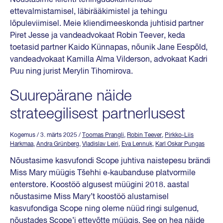
ettevalmistamisel, läbirääkimistel ja tehingu
lõpuleviimisel. Meie kliendimeeskonda juhtisid partner
Piret Jesse ja vandeadvokaat Robin Teever, keda
toetasid partner Kaido Künnapas, nõunik Jane Eespõld,
vandeadvokaat Kamilla Alma Vilderson, advokaat Kadri
Puu ning jurist Merylin Tihomirova.
Suurepärane näide
strateegilisest partnerlusest
Kogemus
/ 3. märts 2025
/
Toomas Prangli
,
Robin Teever
,
Pirkko-Liis
Harkmaa
,
Andra Grünberg
,
Vladislav Leiri
,
Eva Lennuk
,
Karl Oskar Pungas
Nõustasime kasvufondi Scope juhtiva naistepesu brändi
Miss Mary müügis Tšehhi e‑kaubanduse platvormile
enterstore. Koostöö algusest müügini 2018. aastal
nõustasime Miss Mary’t koostöö alustamisel
kasvufondiga Scope ning oleme nüüd ringi sulgenud,
nõustades Scope’i ettevõtte müügis. See on hea näide