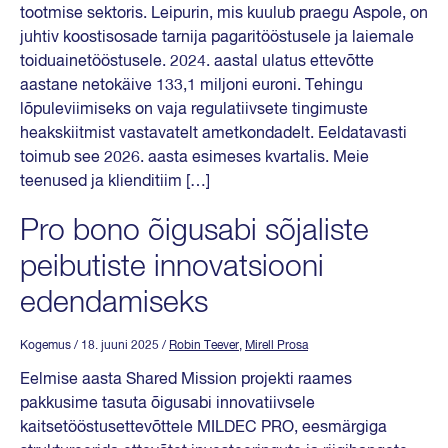
tootmise sektoris. Leipurin, mis kuulub praegu Aspole, on
juhtiv koostisosade tarnija pagaritööstusele ja laiemale
toiduainetööstusele. 2024. aastal ulatus ettevõtte
aastane netokäive 133,1 miljoni euroni. Tehingu
lõpuleviimiseks on vaja regulatiivsete tingimuste
heakskiitmist vastavatelt ametkondadelt. Eeldatavasti
toimub see 2026. aasta esimeses kvartalis. Meie
teenused ja klienditiim […]
Pro bono õigusabi sõjaliste
peibutiste innovatsiooni
edendamiseks
Kogemus
/ 18. juuni 2025
/
Robin Teever
,
Mirell Prosa
Eelmise aasta Shared Mission projekti raames
pakkusime tasuta õigusabi innovatiivsele
kaitsetööstusettevõttele MILDEC PRO, eesmärgiga