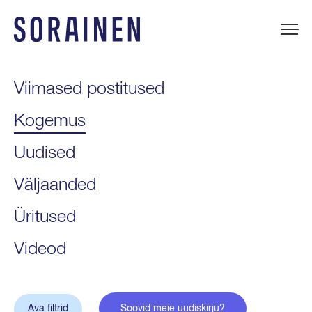
Liigu
sisu
juurde
Sorainen
Viimased postitused
Kogemus
Uudised
Väljaanded
Üritused
Videod
Ava filtrid
Soovid meie uudiskirju?