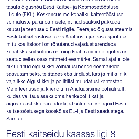
tasuta õigusnõu Eesti Kaitse- ja Kosmosetööstuse
Liidule (EKL). Keskendusime kohaliku kaitsetööstuse
võimaluste parandamisele, et nad saaksid pakkuda
kaupu ja teenuseid Eesti riigile. Teerajad õigussüsteemis
Eesti kaitsetööstuse jaoks Analüüsi ajendas asjaolu, et
mitu koalitsiooni on rõhutanud vajadust arendada
kohalikku kaitsetööstust ning koalitsioonilepingutes on
seatud selles osas mitmeid eesmärke. Samal ajal ei ole
riik uurinud õiguslikke võimalusi nende eesmärkide
saavutamiseks, tekitades ebakindlust, kas ja millal riik
vajalikke õiguslikke ja poliitilisi muudatusi kehtestab.
Meie teenused ja klienditiim Analüüsisime põhjalikult,
kuidas valitsus saaks oma hankepoliitikat ja
õigusmaastikku parandada, et sõlmida lepinguid Eesti
kaitsetööstusega kooskõlas EL-i ja Eesti seadustega.
Samuti […]
Eesti kaitseidu kaasas ligi 8