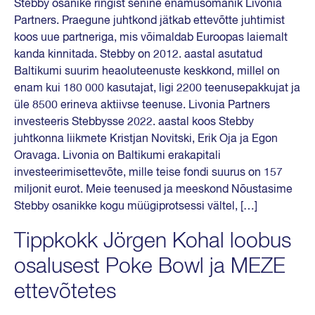
Stebby osanike ringist senine enamusomanik Livonia
Partners. Praegune juhtkond jätkab ettevõtte juhtimist
koos uue partneriga, mis võimaldab Euroopas laiemalt
kanda kinnitada. Stebby on 2012. aastal asutatud
Baltikumi suurim heaoluteenuste keskkond, millel on
enam kui 180 000 kasutajat, ligi 2200 teenusepakkujat ja
üle 8500 erineva aktiivse teenuse. Livonia Partners
investeeris Stebbysse 2022. aastal koos Stebby
juhtkonna liikmete Kristjan Novitski, Erik Oja ja Egon
Oravaga. Livonia on Baltikumi erakapitali
investeerimisettevõte, mille teise fondi suurus on 157
miljonit eurot. Meie teenused ja meeskond Nõustasime
Stebby osanikke kogu müügiprotsessi vältel, […]
Tippkokk Jörgen Kohal loobus
osalusest Poke Bowl ja MEZE
ettevõtetes