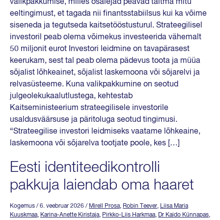
valikpakkumise, milles osalejad peavad täitma mitu
eeltingimust, et tagada nii finantsstabiilsus kui ka võime
siseneda ja tegutseda kaitsetööstusturul. Strateegilisel
investoril peab olema võimekus investeerida vähemalt
50 miljonit eurot Investori leidmine on tavapärasest
keerukam, sest tal peab olema pädevus toota ja müüa
sõjalist lõhkeainet, sõjalist laskemoona või sõjarelvi ja
relvasüsteeme. Kuna valikpakkumine on seotud
julgeolekukaalutlustega, kehtestab
Kaitseministeerium strateegilisele investorile
usaldusväärsuse ja päritoluga seotud tingimusi.
“Strateegilise investori leidmiseks vaatame lõhkeaine,
laskemoona või sõjarelva tootjate poole, kes […]
Eesti identiteedikontrolli
pakkuja laiendab oma haaret
Kogemus
/ 6. veebruar 2026
/
Mirell Prosa
,
Robin Teever
,
Liisa Maria
Kuuskmaa
,
Karina-Anette Kiristaja
,
Pirkko-Liis Harkmaa
,
Dr Kaido Künnapas
,