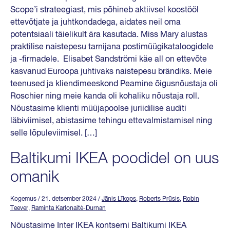
Scope’i strateegiast, mis põhineb aktiivsel koostööl
ettevõtjate ja juhtkondadega, aidates neil oma
potentsiaali täielikult ära kasutada. Miss Mary alustas
praktilise naistepesu tarnijana postimüügikataloogidele
ja -firmadele. Elisabet Sandströmi käe all on ettevõte
kasvanud Euroopa juhtivaks naistepesu brändiks. Meie
teenused ja kliendimeeskond Peamine õigusnõustaja oli
Roschier ning meie kanda oli kohaliku nõustaja roll.
Nõustasime klienti müüjapoolse juriidilise auditi
läbiviimisel, abistasime tehingu ettevalmistamisel ning
selle lõpuleviimisel. […]
Baltikumi IKEA poodidel on uus
omanik
Kogemus
/ 21. detsember 2024
/
Jānis Līkops
,
Roberts Prūsis
,
Robin
Teever
,
Raminta Karlonaitė-Durnan
Nõustasime Inter IKEA kontserni Baltikumi IKEA