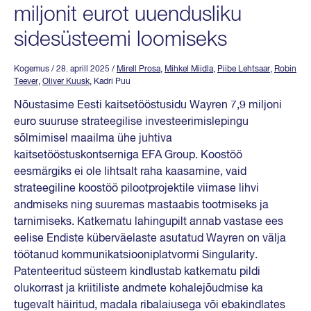
miljonit eurot uuendusliku
sidesüsteemi loomiseks
Kogemus
/ 28. aprill 2025
/
Mirell Prosa
,
Mihkel Miidla
,
Piibe Lehtsaar
,
Robin
Teever
,
Oliver Kuusk
, Kadri Puu
Nõustasime Eesti kaitsetööstusidu Wayren 7,9 miljoni
euro suuruse strateegilise investeerimislepingu
sõlmimisel maailma ühe juhtiva
kaitsetööstuskontserniga EFA Group. Koostöö
eesmärgiks ei ole lihtsalt raha kaasamine, vaid
strateegiline koostöö pilootprojektile viimase lihvi
andmiseks ning suuremas mastaabis tootmiseks ja
tarnimiseks. Katkematu lahingupilt annab vastase ees
eelise Endiste küberväelaste asutatud Wayren on välja
töötanud kommunikatsiooniplatvormi Singularity.
Patenteeritud süsteem kindlustab katkematu pildi
olukorrast ja kriitiliste andmete kohalejõudmise ka
tugevalt häiritud, madala ribalaiusega või ebakindlates