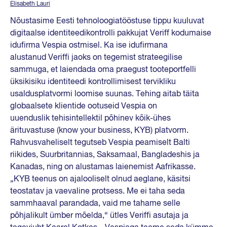
Elisabeth Lauri
Nõustasime Eesti tehnoloogiatööstuse tippu kuuluvat
digitaalse identiteedikontrolli pakkujat Veriff kodumaise
idufirma Vespia ostmisel. Ka ise idufirmana
alustanud Veriffi jaoks on tegemist strateegilise
sammuga, et laiendada oma praegust tooteportfelli
üksikisiku identiteedi kontrollimisest tervikliku
usaldusplatvormi loomise suunas. Tehing aitab täita
globaalsete klientide ootuseid Vespia on
uuenduslik tehisintellektil põhinev kõik-ühes
ärituvastuse (know your business, KYB) platvorm.
Rahvusvaheliselt tegutseb Vespia peamiselt Balti
riikides, Suurbritannias, Saksamaal, Bangladeshis ja
Kanadas, ning on alustamas laienemist Aafrikasse.
„KYB teenus on ajalooliselt olnud aeglane, käsitsi
teostatav ja vaevaline protsess. Me ei taha seda
sammhaaval parandada, vaid me tahame selle
põhjalikult ümber mõelda,“ ütles Veriffi asutaja ja