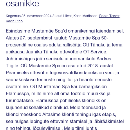
osanikke
Kogemus
/ 5. november 2024
/ Lauri Liivat, Karin Madisson,
Robin Teever
,
Kevin Piho
Esindasime Mustamäe Spa’d omanikeringi laiendamisel.
Alates 27. septembrist kuulub Mustamäe Spa 50-
protsendiline osalus eduka rallisõitja Ott Tänaku ja tema
abikaasa Jaanika Tänaku ettevõttele OT Service.
Juhtimisõigus jääb senisele ainuomanikule Andres
Tiigile. OÜ Mustamäe Spa on asutatud 2018. aastal.
Peamiseks ettevõtte tegevusvaldkondadeks on vee- ja
saunakeskuse teenuste ning ilu- ja heaoluteenuste
osutamine. OÜ Mustamäe Spa kaubamärgiks on
Elamusspa, mille nime all oma tooteid müüakse ja
turundatakse. Elamusspa põhiliseks kliendiks on
kujunenud kohalikud elanikud. Meie teenused ja
kliendimeeskond Aitasime klienti tehingu igas etapis,
sealhulgas lepingute ettevalmistamisel ja läbirääkimistel
ning tehingu lõpuleviimisel. Meie tiimi juhtis