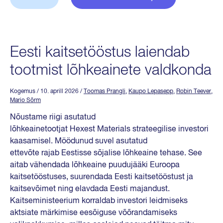
Eesti kaitsetööstus laiendab
tootmist lõhkeainete valdkonda
Kogemus
/ 10. aprill 2026
/
Toomas Prangli
,
Kaupo Lepasepp
,
Robin Teever
,
Mario Sõrm
Nõustame riigi asutatud
lõhkeainetootjat Hexest Materials strateegilise investori
kaasamisel. Möödunud suvel asutatud
ettevõte rajab Eestisse sõjalise lõhkeaine tehase. See
aitab vähendada lõhkeaine puudujääki Euroopa
kaitsetööstuses, suurendada Eesti kaitsetööstust ja
kaitsevõimet ning elavdada Eesti majandust.
Kaitseministeerium korraldab investori leidmiseks
aktsiate märkimise eesõiguse võõrandamiseks