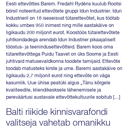
Eesti ettevõttes Barem. Fredahl Rydéns kuulub Rootsi
börsil noteeritud ettevõtete gruppi Idun Industrier. Idun
Industrieril on 18 iseseisvat tütarettevõtet, kus töötab
kokku umbes 950 inimest ning mille aastakäive on
ligikaudu 200 miljonit eurot. Koostöös tütarettevõtete
juhtkondadega arendab Idun Industrier pikaajaliselt
tööstus- ja teenindusettevõtteid. Barem koos oma
tütarettevõttega Puidu Taavet on üks Soome ja Eesti
juhtivaid matusevaldkonna toodete tarnijaid. Ettevõte
toodab matusteks kirste ja urne. Baremi aastakäive on
ligikaudu 2,7 miljonit eurot ning ettevõte on väga
kasumlik. Uue ühise peatüki algus „Tänu kõrgele
kvaliteedile, kliendikesksele lähenemisele ja
pereväärtusi austavale ettevõttekultuurile sobitub […]
Balti riikide kinnisvarafondi
valitseja vahetab omanikku