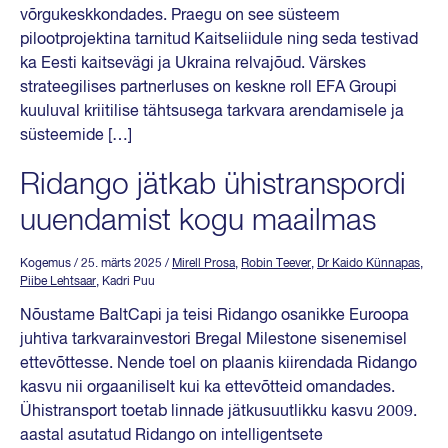
võrgukeskkondades. Praegu on see süsteem
pilootprojektina tarnitud Kaitseliidule ning seda testivad
ka Eesti kaitsevägi ja Ukraina relvajõud. Värskes
strateegilises partnerluses on keskne roll EFA Groupi
kuuluval kriitilise tähtsusega tarkvara arendamisele ja
süsteemide […]
Ridango jätkab ühistranspordi
uuendamist kogu maailmas
Kogemus
/ 25. märts 2025
/
Mirell Prosa
,
Robin Teever
,
Dr Kaido Künnapas
,
Piibe Lehtsaar
, Kadri Puu
Nõustame BaltCapi ja teisi Ridango osanikke Euroopa
juhtiva tarkvarainvestori Bregal Milestone sisenemisel
ettevõttesse. Nende toel on plaanis kiirendada Ridango
kasvu nii orgaaniliselt kui ka ettevõtteid omandades.
Ühistransport toetab linnade jätkusuutlikku kasvu 2009.
aastal asutatud Ridango on intelligentsete