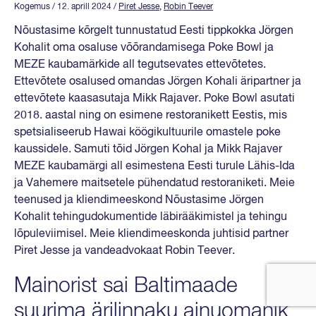
Kogemus
/ 12. aprill 2024
/
Piret Jesse
,
Robin Teever
Nõustasime kõrgelt tunnustatud Eesti tippkokka Jörgen
Kohalit oma osaluse võõrandamisega Poke Bowl ja
MEZE kaubamärkide all tegutsevates ettevõtetes.
Ettevõtete osalused omandas Jörgen Kohali äripartner ja
ettevõtete kaasasutaja Mikk Rajaver. Poke Bowl asutati
2018. aastal ning on esimene restoranikett Eestis, mis
spetsialiseerub Hawai köögikultuurile omastele poke
kaussidele. Samuti tõid Jörgen Kohal ja Mikk Rajaver
MEZE kaubamärgi all esimestena Eesti turule Lähis-Ida
ja Vahemere maitsetele pühendatud restoraniketi. Meie
teenused ja kliendimeeskond Nõustasime Jörgen
Kohalit tehingudokumentide läbirääkimistel ja tehingu
lõpuleviimisel. Meie kliendimeeskonda juhtisid partner
Piret Jesse ja vandeadvokaat Robin Teever.
Mainorist sai Baltimaade
suurima ärilinnaku ainuomanik